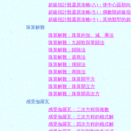
超級扭計骰還原攻略(八)：使中心區朝向
超級扭計骰還原攻略(九)：偶數階超級扭
超級扭計骰還原攻略(十)：其他類型的超
珠算解難
珠算解難：珠算的加、減、乘法
珠算解難：九歸歌與單歸法
珠算解難：歸除法
珠算解難：退商法
珠算解難：撞歸法
珠算解難：商除法
珠算解難：珠算開平方
珠算解難：珠算開立方
珠算解難：珠算開高次方
感受伽羅瓦
感受伽羅瓦：二次方程與複數
感受伽羅瓦：三次方程的根式解
感受伽羅瓦：四次方程的根式解