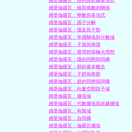
感受伽羅瓦：排列與對稱多項式
感受伽羅瓦：根與係數的關係
感受伽羅瓦：整數與多項式
感受伽羅瓦：因子分解
感受伽羅瓦：環及其子類
感受伽羅瓦：等價關係與分數域
感受伽羅瓦：子環與商環
感受伽羅瓦：質理想與極大理想
感受伽羅瓦：環的同態與同構
感受伽羅瓦：群的基本概念
感受伽羅瓦：子群與商群
感受伽羅瓦：群的同態與同構
感受伽羅瓦：向量空間與子域
感受伽羅瓦：擴張域
感受伽羅瓦：代數擴張與超越擴張
感受伽羅瓦：有限域
感受伽羅瓦：自同構
感受伽羅瓦：伽羅瓦擴張