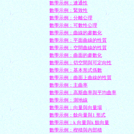
數學示例：連通性
數學示例：緊致性
數學示例：分離公理
數學示例：可數性公理
數學示例：曲線的參數化
數學示例：平面曲線的性質
數學示例：空間曲線的性質
數學示例：曲面的參數化
數學示例：切空間與可定向性
數學示例：基本形式係數
數學示例：曲面上曲線的性質
數學示例：主曲率
數學示例：高斯曲率與平均曲率
數學示例：測地線
數學示例：向量與向量場
數學示例：餘向量與1 形式
數學示例：k 向量與k 餘向量
數學示例：楔積與內部積