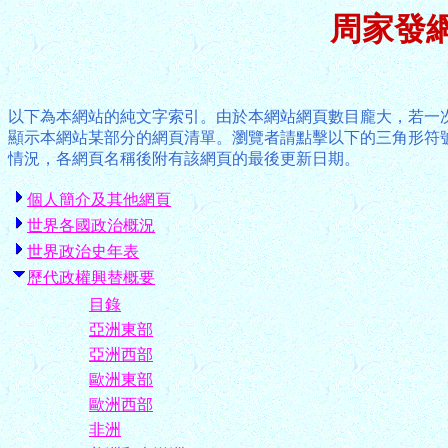
周家發
以下為本網站的純文字索引。由於本網站網頁數目龐大，若一
顯示本網站某部分的網頁清單。瀏覽者請點擊以下的三角形符
情況，各網頁名稱後附有該網頁的最後更新日期。
個人簡介及其他網頁
世界各國政治概況
世界政治史年表
歷代政權興替概要
目錄
亞洲東部
亞洲西部
歐洲東部
歐洲西部
非洲