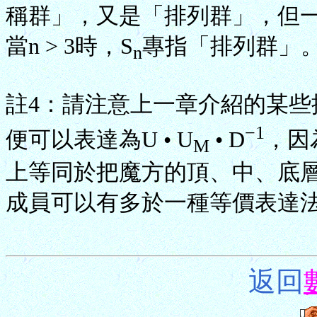
稱群」，又是「排列群」，但
當n > 3時，S
專指「排列群」
n
註4：請注意上一章介紹的某些
−1
便可以表達為U • U
• D
，因
M
上等同於把魔方的頂、中、底層逐
成員可以有多於一種等價表達
返回