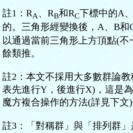
註1：R
、R
和R
下標中的A
A
B
C
的。三角形經變換後，A、B和
以通過當前三角形上方頂點(不
餘類推。
註2：本文不採用大多數群論教科
表先進行Y，後進行X)，這是
魔方複合操作的方法(詳見下文
註3：「對稱群」與「排列群」