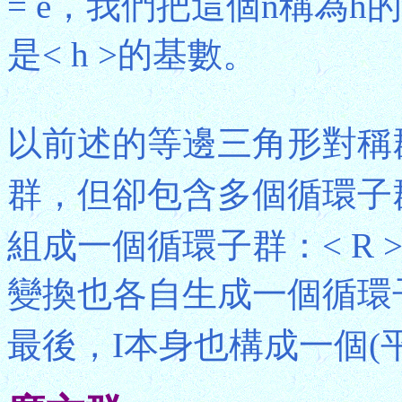
= e，我們把這個n稱為h的
是< h >的基數。
以前述的等邊三角形對稱
群，但卻包含多個循環子
組成一個循環子群：< R > = {
變換也各自生成一個循環子
最後，I本身也構成一個(平凡)