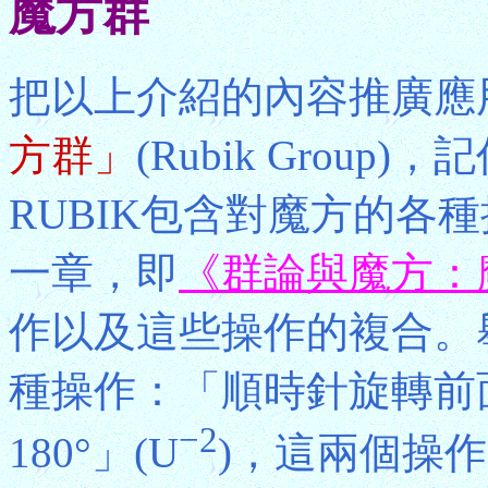
魔方群
把以上介紹的內容推廣應
方群」
(Rubik Group)
RUBIK包含對魔方的各
一章，即
《群論與魔方：
作以及這些操作的複合。
種操作：「順時針旋轉前面
−2
180°」(U
)，這兩個操作的