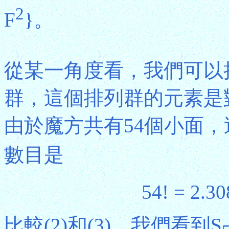
2
F
}。
從某一角度看，我們可以把
群，這個排列群的元素是
由於魔方共有54個小面，
數目是
54! = 2.30
比較(2)和(3)，我們看到S