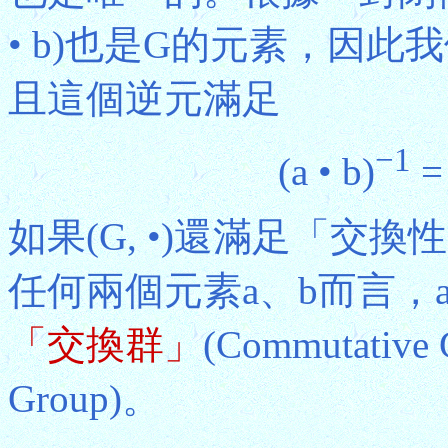
• b)也是G的元素，因此我
且這個逆元滿足
−1
(a • b)
=
如果(G, •)還滿足「交換性」(
任何兩個元素a、b而言，a • b
「交換群」
(Commutati
Group)。