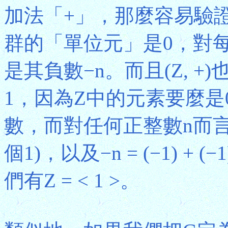
加法「+」，那麼容易驗證(
群的「單位元」是0，對
是其負數−n。而且(Z, 
1，因為Z中的元素要麼
數，而對任何正整數n而言，我們有n
個1)，以及−n = (−1) + (−1
們有Z = < 1 >。