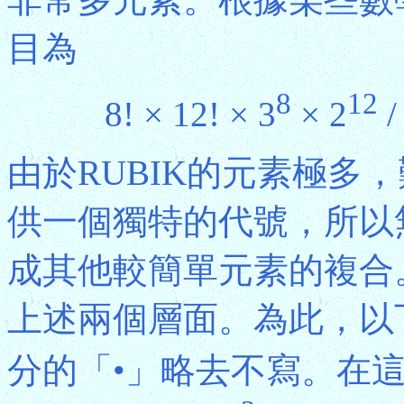
目為
8
12
8! × 12! × 3
× 2
/
由於RUBIK的元素極多
供一個獨特的代號，所以
成其他較簡單元素的複合
上述兩個層面。為此，以
分的「•」略去不寫。在這