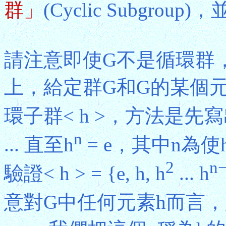
群」
(Cyclic Subgroup)
請注意即使G不是循環群
上，給定群G和G的某個
環子群< h >，方法是先寫
n
... 直至h
= e，其中n為使
2
n
驗證< h > = {e, h, h
... h
意對G中任何元素h而言，