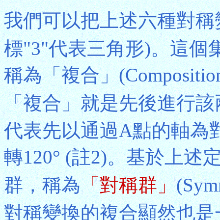
我們可以把上述六種對稱
標"3"代表三角形)。這
稱為「複合」(Composit
「複合」就是先後進行該
代表先以通過A點的軸為
轉120° (註2)。基於上
群，稱為
「對稱群」
(Sy
對稱變換的複合顯然也是