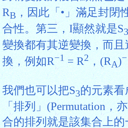
R
，因此「•」滿足封閉
B
合性。第三，I顯然就是S
變換都有其逆變換，而且
−1
2
−
換，例如R
= R
，(R
)
A
我們也可以把S
的元素看成
3
「排列」(Permutati
合的排列就是該集合上的一個「