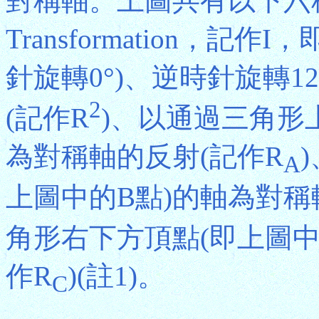
對稱軸。上圖共有以下六種對
Transformation，
針旋轉0°)、逆時針旋轉120
2
(記作R
)、以通過三角形
為對稱軸的反射(記作R
A
上圖中的B點)的軸為對稱
角形右下方頂點(即上圖中
作R
)(註1)。
C