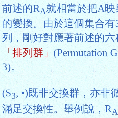
前述的R
就相當於把A映
A
的變換。由於這個集合有3個
列，剛好對應著前述的六
「排列群」
(Permutati
3)。
(S
, •)既非交換群，亦
3
滿足交換性。舉例說，R
A