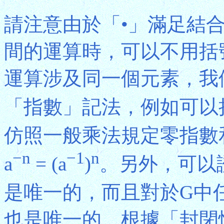
請注意由於「•」滿足結
間的運算時，可以不用括號，即
運算涉及同一個元素，我
「指數」記法，例如可以把a •
仿照一般乘法規定零指數
−n
−1
n
a
= (a
)
。另外，可以
是唯一的，而且對於G中
也是唯一的。根據「封閉性