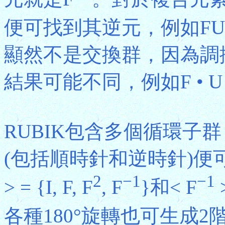
便可找到其逆元，例如FU
顯然不是交換群，因為調
結果可能不同，例如F • U ≠
RUBIK包含多個循環子
(包括順時針和逆時針)便
2
−1
−1
> = {I, F, F
, F
}和< F
>
各種180°旋轉也可生成2