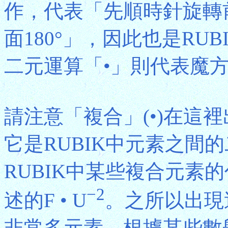
作，代表「先順時針旋轉前
面180°」，因此也是RU
二元運算「•」則代表魔
請注意「複合」(•)在這
它是RUBIK中元素之間
RUBIK中某些複合元素
−2
述的F • U
。之所以出現
非常多元素。根據某些數學