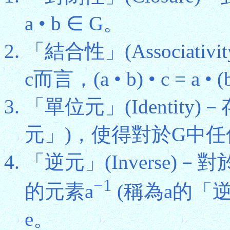
a • b ∈ G。
「結合性」(Associat
c而言，(a • b) • c = a • (
「單位元」(Identit
元」)，使得對於G中任何元素a
「逆元」(Inverse)
−1
的元素a
(稱為a的「逆元
e。