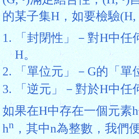
的某子集H，如要檢驗(H, 
「封閉性」－對H中任何兩
H。
「單位元」－G的「單位
「逆元」－對於H中任何
如果在H中存在一個元素h
n
h
，其中n為整數，我們便說(H