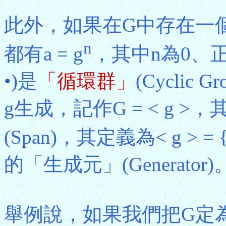
此外，如果在G中存在一個
n
都有a = g
，其中n為0、
•)是
「循環群」
(Cycli
g生成，記作G = < g >
(Span)，其定義為< g > = 
的「生成元」(Generator)
舉例說，如果我們把G定