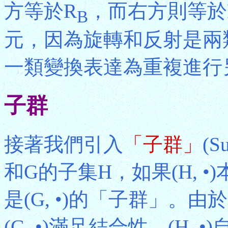
方等於R
，而右方則等於
B
元，因為旋轉和反射是兩
一類變換表達為重複進行
子群
接著我們引入
「子群」
(S
和G的子集H，如果(H, •)
是(G, •)的「子群」。
(G, •)滿足結合性，(H