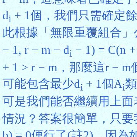
d
+ 1個，我們只需確定餘下的
i
此根據「無限重覆組合」公
− 1, r − m − d
− 1) = C(n +
i
+ 1 > r − m，那麼這
可能包含最少d
+ 1個A
類
i
i
可是我們能否繼續用上面表
情況？答案很簡單，只要我們
b) = 0便行了(註2)，因為