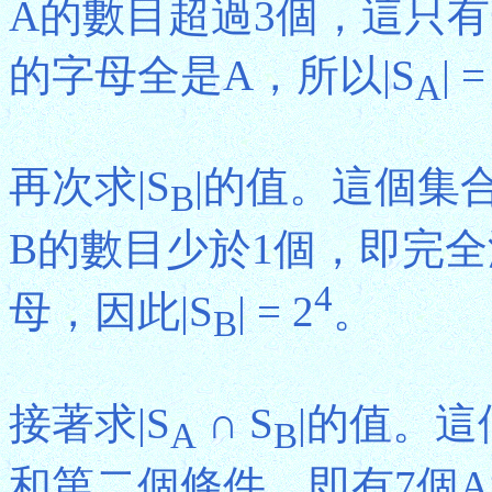
A的數目超過3個，這只
的字母全是A，所以|S
| 
A
再次求|S
|的值。這個集
B
B的數目少於1個，即完全
4
母，因此|S
| = 2
。
B
接著求|S
∩ S
|的值。
A
B
和第二個條件，即有7個