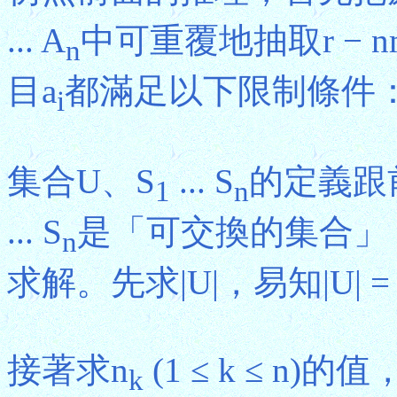
... A
中可重覆地抽取r −
n
目a
都滿足以下限制條件：0 
i
集合U、S
... S
的定義跟
1
n
... S
是「可交換的集合」，
n
求解。先求|U|，易知|U| = C(n 
接著求n
(1 ≤ k ≤ n)的值
k