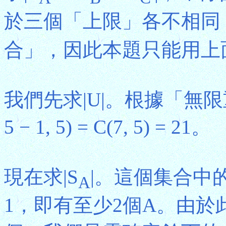
於三個「上限」各不相同
合」，因此本題只能用上面
我們先求|U|。根據「無限重覆
5 − 1, 5) = C(7, 5) = 21。
現在求|S
|。這個集合中的
A
1，即有至少2個A。由於