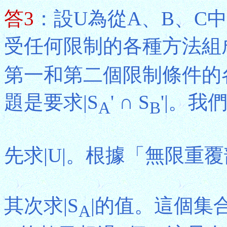
答3
：設U為從A、B、C
受任何限制的各種方法組
第一和第二個限制條件的
題是要求|S
' ∩ S
'|。我
A
B
先求|U|。根據「無限重覆部
其次求|S
|的值。這個集
A