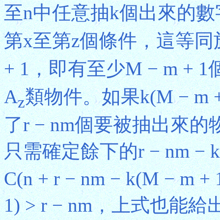
至n中任意抽k個出來的數
第x至第z個條件，這等同
+ 1，即有至少M − m + 1
A
類物件。如果k(M − m +
z
了r − nm個要被抽出來的物
只需確定餘下的r − nm − k
C(n + r − nm − k(M − m +
1) > r − nm，上式也