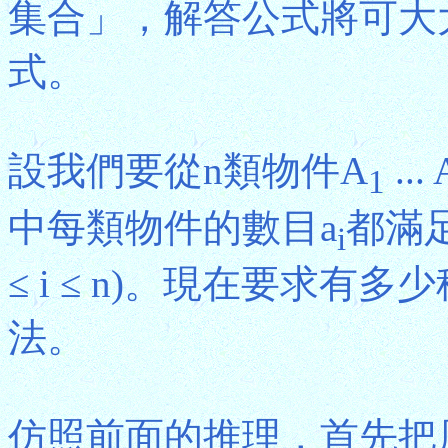
集合」，解答公式將可大
式。
設我們要從n類物件A
... 
1
中每類物件的數目a
都滿足
i
≤ i ≤ n)。現在要求
法。
仿照前面的推理，首先把