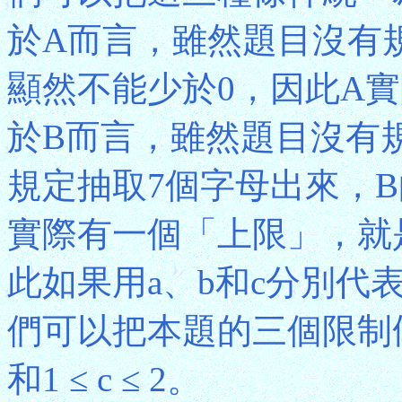
於A而言，雖然題目沒有
顯然不能少於0，因此A
於B而言，雖然題目沒有
規定抽取7個字母出來，B
實際有一個「上限」，就是
此如果用a、b和c分別代
們可以把本題的三個限制條件表達為
和1 ≤ c ≤ 2。