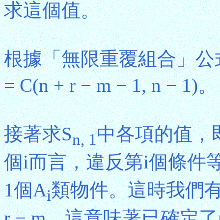
求這個值。
根據「無限重覆組合」公式，|U| = 
= C(n + r − m − 1, n − 1)。
接著求S
中各項的值，即
n, 1
個i而言，違反第i個條件
1個A
類物件。這時我們有
i
r − m，這意味著已確定