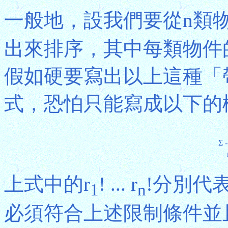
一般地，設我們要從n類
出來排序，其中每類物件
假如硬要寫出以上這種「
式，恐怕只能寫成以下的
Σ
-
上式中的r
! ... r
!分別代
1
n
必須符合上述限制條件並