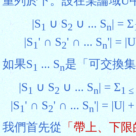
重列於下。設在某論域U
|S
∪ S
∪ ... S
| = Σ
1
2
n
|S
' ∩ S
' ∩ ... S
'| = |
1
2
n
如果S
... S
是「可交換集
1
n
|S
∪ S
∪ ... S
| = Σ
1
2
n
1 ≤
|S
' ∩ S
' ∩ ... S
'| = |U| 
1
2
n
我們首先從
「帶上、下限