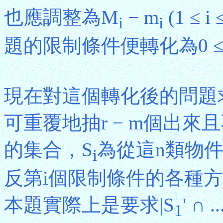
也應調整為M
− m
(1 ≤ 
i
i
題的限制條件便轉化為0 ≤ 
現在對這個轉化後的問題
可重覆地抽r − m個出
的集合，S
為從這n類物件
i
反第i個限制條件的各種方法組
本題實際上是要求|S
' ∩ ..
1