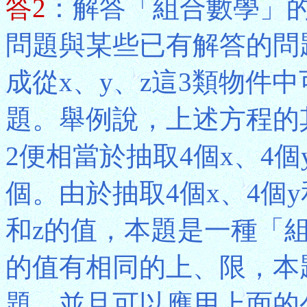
答2
：解答「組合數學」
問題與某些已有解答的問
成從x、y、z這3類物件
題。舉例說，上述方程的其中一種整
2便相當於抽取4個x、4個
個。由於抽取4個x、4個y
和z的值，本題是一種「組
的值有相同的上、限，本
題，並且可以應用上面的公式(6