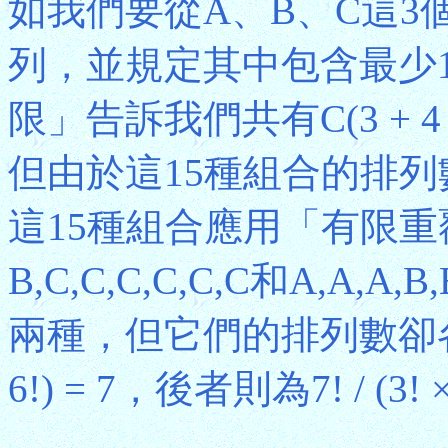
如我們要從A、B、C這3
列，並規定其中包含最少1
限」告訴我們共有C(3 + 4 − 1
但由於這15種組合的排
這15種組合應用「有限
B,C,C,C,C,C,C和A,A
兩種，但它們的排列數卻各不相同
6!) = 7，後者則為7! / (3! × 