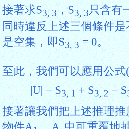
接著求S
，S
只含有一
3, 3
3, 3
同時違反上述三個條件是
是空集，即S
= 0。
3, 3
至此，我們可以應用公式(
|U| − S
+ S
− S
3, 1
3, 2
接著讓我們把上述推理推
物件A
... A
中可重覆地