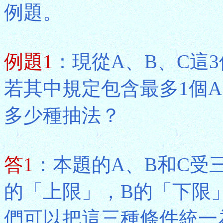
例題。
例題1
：現從A、B、C這
若其中規定包含最多1個A
多少種抽法？
答1
：本題的A、B和C受
的「上限」，B的「下限
們可以把這三種條件統一