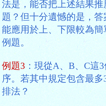
法是，能否把上述結果推
題？但十分遺憾的是，答
能應用於上、下限較為簡
例題。
例題3
：現從A、B、C這
序。若其中規定包含最多3
排法？