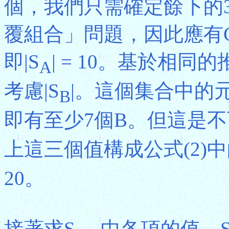
個，我們只需確定餘下的
覆組合」問題，因此應有C(3 + 3 
即|S
| = 10。基於相同
A
考慮|S
|。這個集合中的元素
B
即有至少7個B。但這是不
上這三個值構成公式(2)中
20。
接著求S
中各項的值，