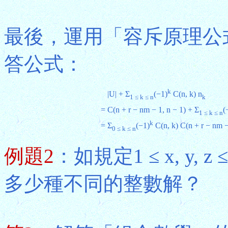
最後，運用「容斥原理公式
答公式：
k
|U| + Σ
(−1)
C(n, k) n
1 ≤ k ≤ n
k
=
C(n + r − nm − 1, n − 1) + Σ
(
1 ≤ k ≤ n
k
=
Σ
(−1)
C(n, k) C(n + r − nm 
0 ≤ k ≤ n
例題2
：如規定1 ≤ x, y, z 
多少種不同的整數解？