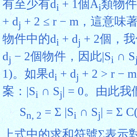
有至少有d
+ 1個A
類物件
i
i
+ d
+ 2 ≤ r − m，這
j
物件中的d
+ d
+ 2個，我
i
j
d
− 2個物件，因此|S
∩ S
j
i
1)。如果d
+ d
+ 2 > 
i
j
案：|S
∩ S
| = 0。由此
i
j
S
= Σ |S
∩ S
| = Σ C
n, 2
i
j
上式中的求和符號Σ表示對