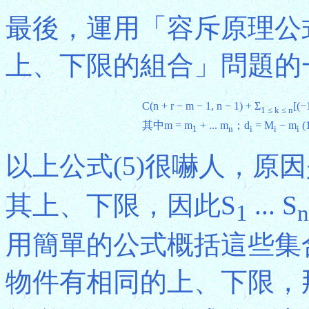
最後，運用「容斥原理公式
上、下限的組合」問題的
C(n + r − m − 1, n − 1) + Σ
[(−
1 ≤ k ≤ n
其中m = m
+ ... m
；d
= M
− m
(1
1
n
i
i
i
以上公式(5)很嚇人，原
其上、下限，因此S
... S
1
n
用簡單的公式概括這些集
物件有相同的上、下限，