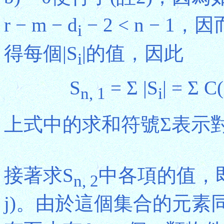
r − m − d
− 2 < n − 1，
i
得每個|S
|的值，因此
i
S
= Σ |S
| = Σ C
n, 1
i
上式中的求和符號Σ表示對
接著求S
中各項的值，即
n, 2
j)。由於這個集合的元素