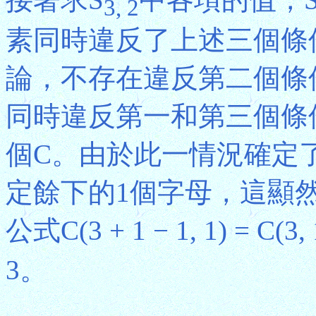
3, 2
素同時違反了上述三個條
論，不存在違反第二個條
同時違反第一和第三個條
個C。由於此一情況確定
定餘下的1個字母，這顯然
公式C(3 + 1 − 1, 1) =
3。