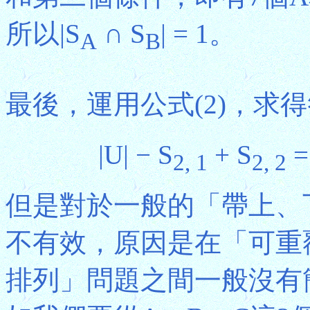
所以|S
∩ S
| = 1。
A
B
最後，運用公式(2)，求
|U| − S
+ S
=
2, 1
2, 2
但是對於一般的「帶上、
不有效，原因是在「可重
排列」問題之間一般沒有