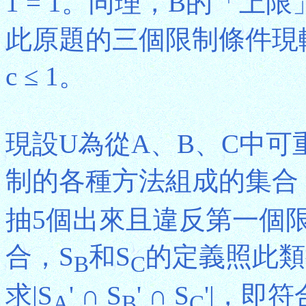
1 = 1。同理，B的「上限」也
此原題的三個限制條件現轉化為0 ≤
c ≤ 1。
現設U為從A、B、C中可
制的各種方法組成的集合
抽5個出來且違反第一個
合，S
和S
的定義照此類
B
C
求|S
' ∩ S
' ∩ S
'|，即
A
B
C