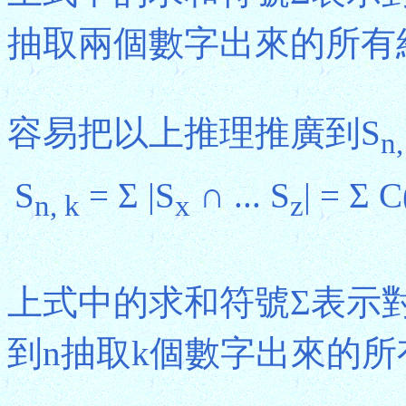
抽取兩個數字出來的所有
容易把以上推理推廣到S
n,
S
= Σ |S
∩ ... S
| = Σ C
n, k
x
z
上式中的求和符號Σ表示對
到n抽取k個數字出來的所