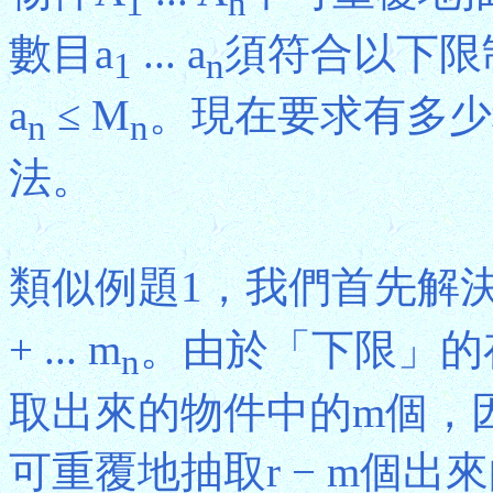
1
n
數目a
... a
須符合以下限
1
n
a
≤ M
。現在要求有多少
n
n
法。
類似例題1，我們首先解決
+ ... m
。由於「下限」的
n
取出來的物件中的m個，
可重覆地抽取r − m個