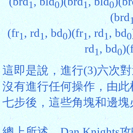
(brd
, bld
)(brd
, bld
)(b
1
0
1
0
(brd
(fr
, rd
, bd
)(fr
, rd
, bd
1
1
0
1
1
0
rd
, bd
)(
1
0
這即是說，進行(3)六次
沒有進行任何操作，由此
七步後，這些角塊和邊塊
總上所述，Dan Knigh