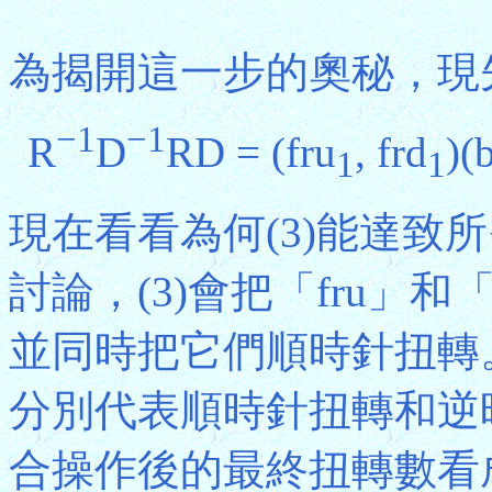
為揭開這一步的奧秘，現先
−1
−1
R
D
RD = (fru
, frd
)(
1
1
現在看看為何(3)能達致
討論，(3)會把「fru」
並同時把它們順時針扭轉
分別代表順時針扭轉和逆
合操作後的最終扭轉數看