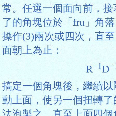
常。任選一個面向前，接
了的角塊位於「fru」角
操作(3)兩次或四次，直
面朝上為止：
−1
−
R
D
搞定一個角塊後，繼續以
動上面，使另一個扭轉了的
法泡製之，直至上面四個