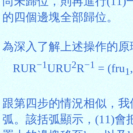
尚未歸位，則再進行(11
的四個邊塊全部歸位。
為深入了解上述操作的原理
−1
2
−1
RUR
URU
R
= (fru
1
跟第四步的情況相似，我們
弧。該括弧顯示，(11)會