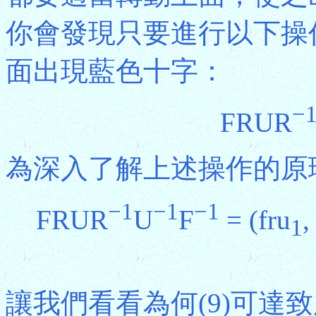
你會發現只要進行以下操
面出現藍色十字：
−
FRUR
為深入了解上述操作的原理
−1
−1
−1
FRUR
U
F
= (fru
,
1
讓我們看看為何(9)可達致所