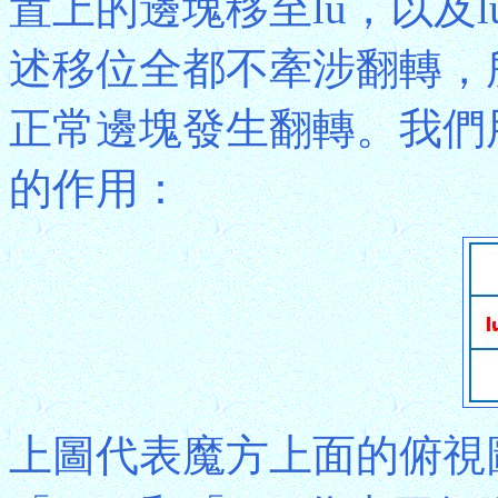
置上的邊塊移至lu，以及
述移位全都不牽涉翻轉，所
正常邊塊發生翻轉。我們用
的作用：
上圖代表魔方上面的俯視圖