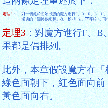
這兩條定理重述於下：
定理2
：
對一個處於初始狀態的魔方進行F、B、R、L、U、
邊塊的「翻轉數總和」在「模2加法」下等於0，而
定理3
：對魔方進行F、B
果都是偶排列。
此外，本章假設魔方在「
綠色面朝下，紅色面向前
黃色面向右。