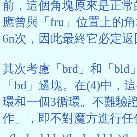
前，這個角塊原來是正常
應曾與「fru」位置上的
6n次，因此最終它必定
其次考慮「brd」和「bld
「bd」邊塊。在(4)中
環和一個3循環。不難驗證
作」，即不對魔方進行任