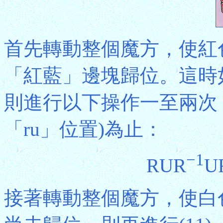
首先轉動整個魔方，使紅
「紅藍」邊塊歸位。這時
則進行以下操作一至兩次
「ru」位置)為止：
−1
RUR
U
接著轉動整個魔方，使白