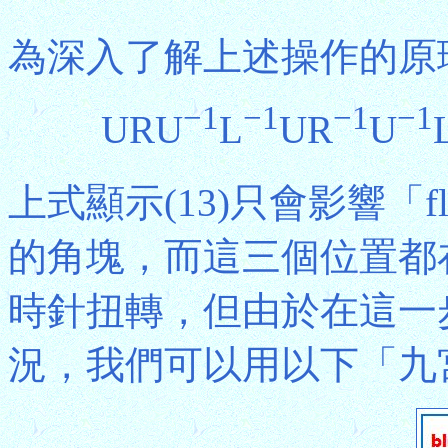
為深入了解上述操作的原理
−1
−1
−1
−1
URU
L
UR
U
上式顯示(13)只會影響「f
的角塊，而這三個位置都在
時針扭轉，但由於在這一
況，我們可以用以下「九宮