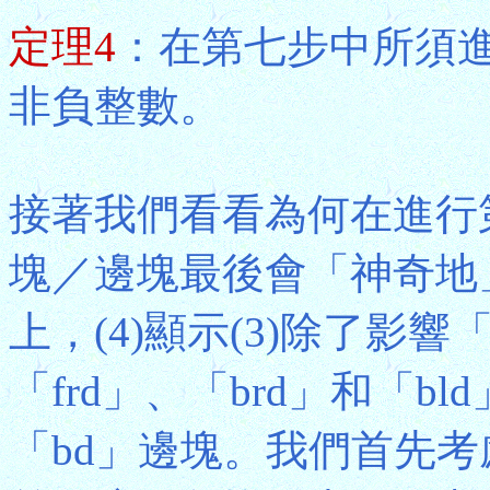
定理4
：在第七步中所須進行
非負整數。
接著我們看看為何在進行
塊／邊塊最後會「神奇地
上，(4)顯示(3)除了影
「frd」、「brd」和「b
「bd」邊塊。我們首先考