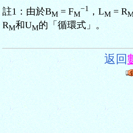
−1
註1：由於B
= F
，L
= R
M
M
M
R
和U
的「循環式」。
M
M
返回