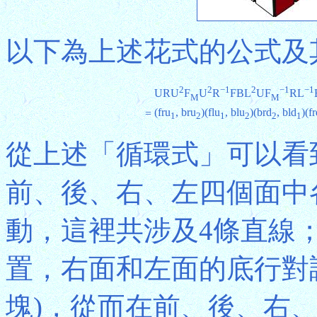
以下為上述花式的公式及
2
2
−1
2
−1
−1
URU
F
U
R
FBL
UF
RL
M
M
(fru
, bru
)(flu
, blu
)(brd
, bld
)(fr
=
1
2
1
2
2
1
從上述「循環式」可以看到
前、後、右、左四個面中
動，這裡共涉及4條直線；
置，右面和左面的底行對
塊)，從而在前、後、右