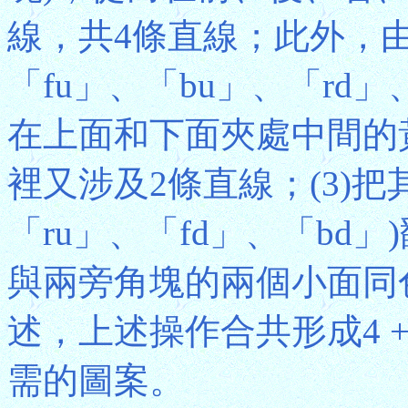
線，共4條直線；此外，
「fu」、「bu」、「rd
在上面和下面夾處中間的
裡又涉及2條直線；(3)把
「ru」、「fd」、「bd
與兩旁角塊的兩個小面同
述，上述操作合共形成4 + 4 
需的圖案。