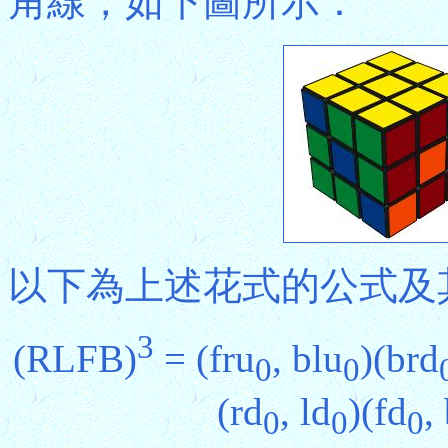
角線，如下圖所示：
以下為上述花式的公式及
3
(RLFB)
= (fru
, blu
)(brd
0
0
(rd
, ld
)(fd
,
0
0
0