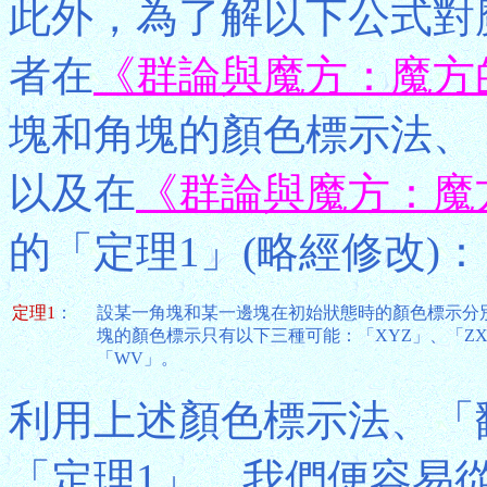
此外，為了解以下公式對
者在
《群論與魔方：魔方
塊和角塊的顏色標示法、
以及在
《群論與魔方：魔
的「定理1」(略經修改)：
定理1
：
設某一角塊和某一邊塊在初始狀態時的顏色標示分別
塊的顏色標示只有以下三種可能：「XYZ」、「Z
「WV」。
利用上述顏色標示法、「
「定理1」，我們便容易