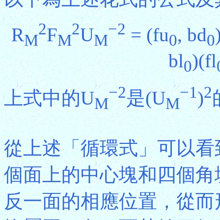
2
2
−2
R
F
U
= (fu
, bd
M
M
M
0
0
bl
)(fl
0
−2
−1
2
上式中的U
是(U
)
M
M
從上述「循環式」可以看
個面上的中心塊和四個角
反一面的相應位置，從而