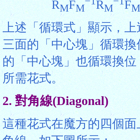
−1
−1
R
F
R
F
M
M
M
上述「循環式」顯示，上
三面的「中心塊」循環換
的「中心塊」也循環換位
所需花式。
2. 對角線(Diagonal)
這種花式在魔方的四個面