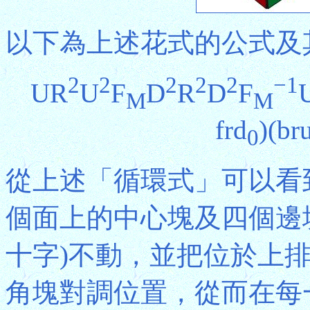
以下為上述花式的公式及
2
2
2
2
2
−1
UR
U
F
D
R
D
F
U
M
M
frd
)(br
0
從上述「循環式」可以看
個面上的中心塊及四個邊
十字)不動，並把位於上
角塊對調位置，從而在每