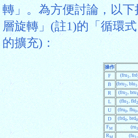
轉」。為方便討論，以下
層旋轉」(註1)的「循環
的擴充)：
操作
(fru
, frd
F
1
(bru
, blu
B
2
1
(fru
, bru
R
2
(flu
, fld
L
1
(fru
, flu
U
0
0
(frd
, brd
D
0
0
F
(ru
M
R
(fu
M
1