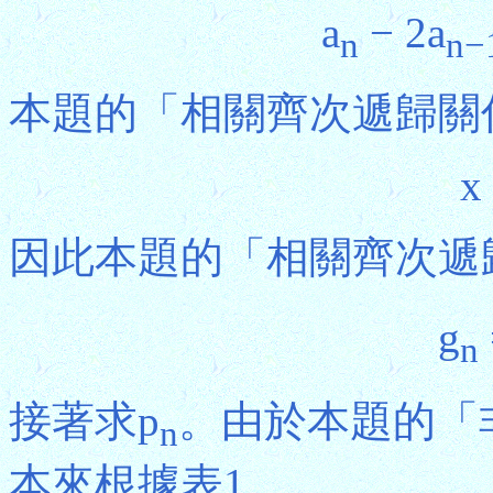
a
− 2a
n
n−
本題的「相關齊次遞歸關
x
因此本題的「相關齊次遞
g
n
接著求p
。由於本題的「
n
本來根據表1，