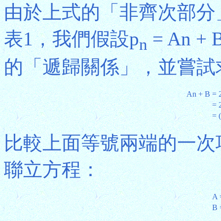
由於上式的「非齊次部分」
表1，我們假設p
= An 
n
的「遞歸關係」，並嘗試
An + B
= 
= 
= 
比較上面等號兩端的一次
聯立方程：
A 
B 