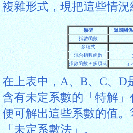
複雜形式，現把這些情況
類型
「遞歸關係
指數函數
多項式
混合指數函數
指數函數 + 多項式
3 ×
在上表中，A、B、C、
含有未定系數的「特解」
便可解出這些系數的值。
「未定系數法」。