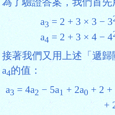
為了驗證答案，我們首先
a
= 2 + 3 × 3 − 3
3
a
= 2 + 3 × 4 − 4
4
接著我們又用上述「遞歸
a
的值：
4
a
= 4a
− 5a
+ 2a
+ 2 +
3
2
1
0
+ 