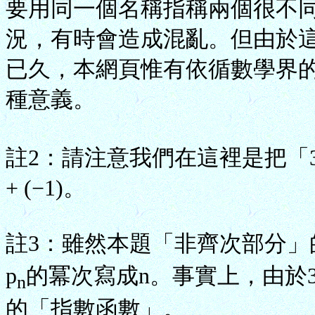
要用同一個名稱指稱兩個很不
況，有時會造成混亂。但由於
已久，本網頁惟有依循數學界
種意義。
註2：請注意我們在這裡是把「
+ (−1)。
註3：雖然本題「非齊次部分」的
p
的冪次寫成n。事實上，由於
n
的「指數函數」。