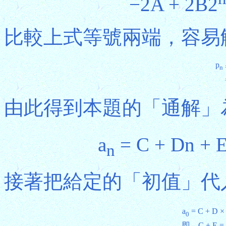
−2A + 2B2
比較上式等號兩端，容易解得A
p
n
由此得到本題的「通解」
a
= C + Dn + E
n
接著把給定的「初值」代
a
= C + D × 
0
即，C + E = 