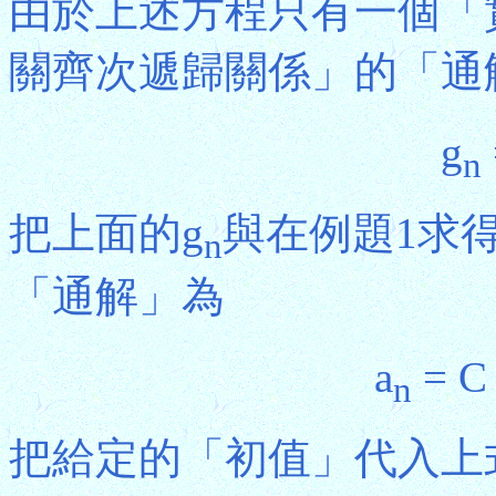
由於上述方程只有一個「
關齊次遞歸關係」的「通
g
n
把上面的g
與在例題1求得
n
「通解」為
a
= C 
n
把給定的「初值」代入上