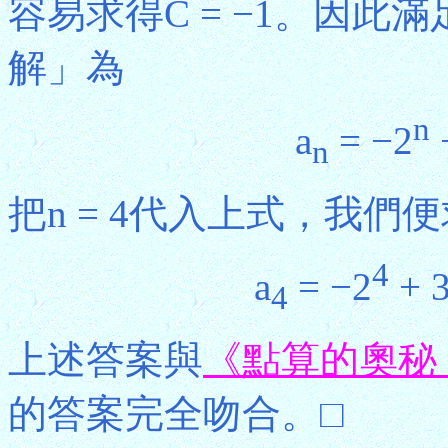
容易求得C = −1。因
解」為
n
a
= −2
n
把n = 4代入上式，我們
4
a
= −2
+ 
4
上述答案與
《點算的奧秘
的答案完全吻合。□