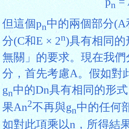
p
= 
n
但這個p
中的兩個部分(A和
n
n
分(C和E × 2
)具有相同的
無關」的要求。現在我們
分，首先考慮A。假如對
g
中的Dn具有相同的形式
n
2
果An
不再與g
中的任何部
n
如對此項乘以n，所得結果Bn