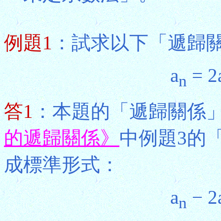
例題1
：試求以下「遞歸
a
= 2
n
答1
：本題的「遞歸關係
的遞歸關係》
中例題3的
成標準形式：
a
− 2
n