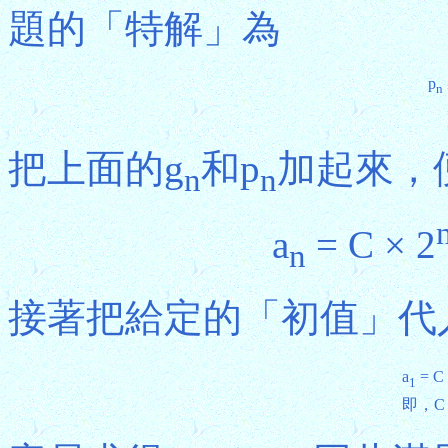
題的「特解」為
p
n
把上面的g
和p
加起來，
n
n
a
= C × 2
n
接著把給定的「初值」代
a
= C 
1
即，C +