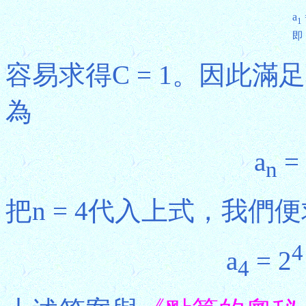
a
1
即，
容易求得C = 1。因此
為
a
= 
n
把n = 4代入上式，我們
4
a
= 2
4