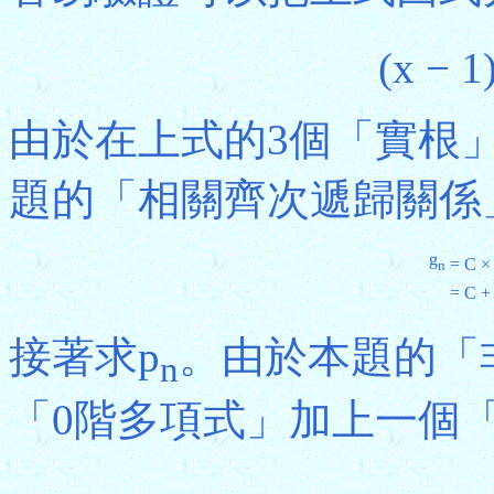
(x − 1
由於在上式的3個「實根」
題的「相關齊次遞歸關係
g
= C ×
n
= C +
接著求p
。由於本題的「非
n
「0階多項式」加上一個「