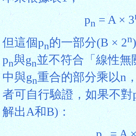
p
= A × 3
n
n
但這個p
的一部分(B × 2
n
p
與g
並不符合「線性無
n
n
中與g
重合的部分乘以n
n
者可自行驗證，如果不對
解出A和B)：
p
= A ×