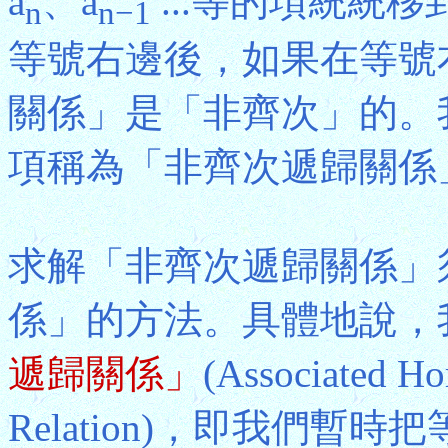
a
、a
...等的項統統
n
n−1
等號右邊後，如果在等號
關係」是「非齊次」的。
項稱為「非齊次遞歸關係
求解「非齊次遞歸關係」
係」的方法。具體地說，
遞歸關係」
(Associated H
Relation)，即我們