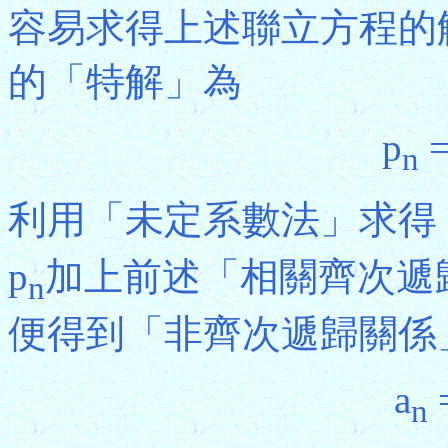
容易求得上述聯立方程的解為A
的「特解」為
p
=
n
利用「未定系數法」求得
p
加上前述「相關齊次遞
n
便得到「非齊次遞歸關係
a
n