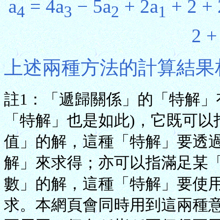
a
= 4a
− 5a
+ 2a
+ 2 + 
4
3
2
1
2 +
上述兩種方法的計算結果
註1：「遞歸關係」的「特解」
「特解」也是如此)，它既可以
值」的解，這種「特解」要透
解」來求得；亦可以指滿足某
數」的解，這種「特解」要使
求。本網頁會同時用到這兩種