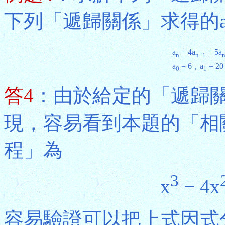
下列「遞歸關係」求得的
a
− 4a
+ 5a
n
n−1
a
= 6，a
= 2
0
1
答4
：由於給定的「遞歸
現，容易看到本題的「相
程」為
3
x
− 4x
容易驗證可以把上式因式