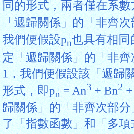
同的形式，兩者僅在系數
「遞歸關係」的「非齊次部
我們便假設p
也具有相同
n
定「遞歸關係」的「非齊
1，我們便假設該「遞歸
3
2
形式，即p
= An
+ Bn
+
n
歸關係」的「非齊次部分
了「指數函數」和「多項式