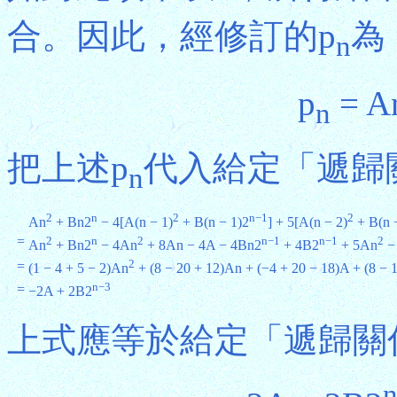
合。因此，經修訂的p
為
n
p
= A
n
把上述p
代入給定「遞歸
n
2
n
2
n−1
2
An
+ Bn2
− 4[A(n − 1)
+ B(n − 1)2
] + 5[A(n − 2)
+ B(n 
=
2
n
2
n−1
n−1
2
An
+ Bn2
− 4An
+ 8An − 4A − 4Bn2
+ 4B2
+ 5An
−
2
=
(1 − 4 + 5 − 2)An
+ (8 − 20 + 12)An + (−4 + 20 − 18)A + (8 − 
n−3
=
−2A + 2B2
上式應等於給定「遞歸關