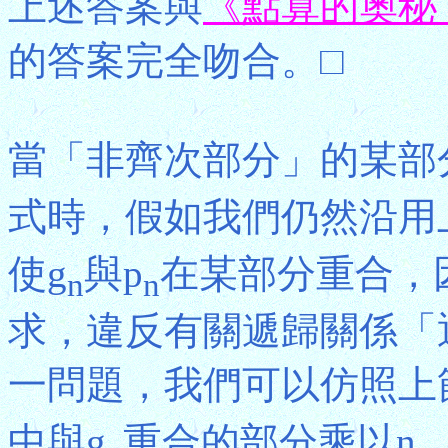
上述答案與
《點算的奧秘
的答案完全吻合。□
當「非齊次部分」的某部
式時，假如我們仍然沿用
使g
與p
在某部分重合，
n
n
求，違反有關遞歸關係「
一問題，我們可以仿照上
中與g
重合的部分乘以n