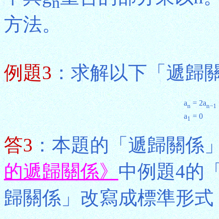
n
方法。
例題3
：求解以下「遞歸關
a
= 2a
n
n−1
a
= 0
1
答3
：本題的「遞歸關係
的遞歸關係》
中例題4的
歸關係」改寫成標準形式