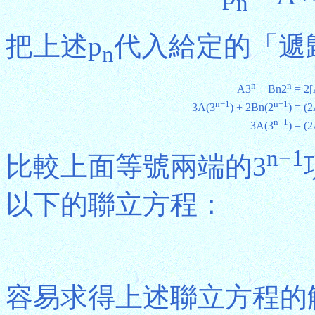
n
把上述p
代入給定的「遞
n
n
n
A3
+ Bn2
= 2
n−1
n−1
3A(3
) + 2Bn(2
)
= (2
n−1
3A(3
)
= (2
n−1
比較上面等號兩端的3
以下的聯立方程：
容易求得上述聯立方程的解為A