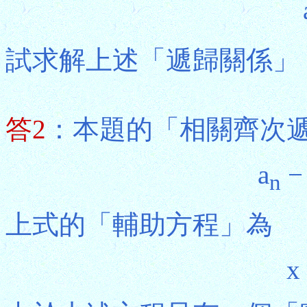
試求解上述「遞歸關係」
答2
：本題的「相關齊次
a
−
n
上式的「輔助方程」為
x