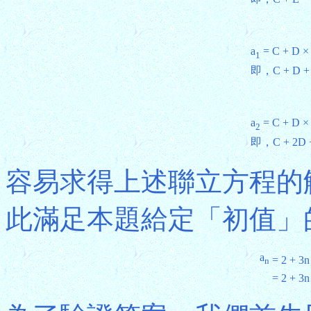
a
= C + D × 
1
即，C + D + 2
a
= C + D × 
2
即，C + 2D + 
容易求得上述聯立方程的解為C 
此滿足本題給定「初值」
a
= 2 + 3n
n
= 2 + 3n