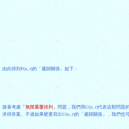
由此得到P(n, r)的「遞歸關係」如下：
接著考慮
「無限重覆排列」
問題，我們用U(n, r)代表這類問
求得答案。不過如果硬要寫出U(n, r)的「遞歸關係」，我們也