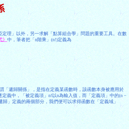
係
賽德-波利亞定理」以外，另一求解「點算組合學」問題的重要工具。在數
式》
中，筆者把「n階乘」(n!)定義為
」。所謂「遞歸關係」，是指在定義某函數時，該函數本身被應用於
中，「被定義項」n!以n為輸入值，而「定義項」中的(n −
e)。利用「遞歸」定義的兩個部分，我們便可以求得函數在「定義域」