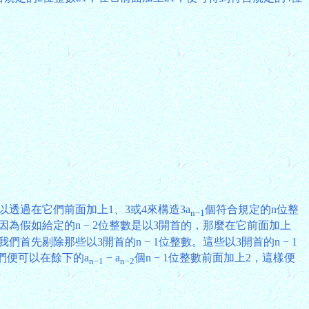
可以透過在它們前面加上1、3或4來構造3a
個符合規定的n位整
n−1
，因為假如給定的n − 2位整數是以3開首的，那麼在它前面加上
我們首先剔除那些以3開首的n − 1位整數。這些以3開首的n − 1
我們便可以在餘下的a
− a
個n − 1位整數前面加上2，這樣便
n−1
n−2