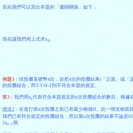
至此我們可以寫出本題的「遞歸關係」如下：
現在讓我們用上式求a
。
4
例題3
：現投擲某硬幣4次，並把4次的投擲結果(「正面」或「反
的投擲組合，而T-T-H-T則不符合本題的規定。
答3
：我們用a
代表符合本題規定的n次投擲組合的數目。根據
n
情況1
：在進行第n次投擲之前已有最少兩個H。此一情況相當於
我們已有符合規定的投擲組合，所以第n次投擲的結果不論是H
2a
個。
n−1