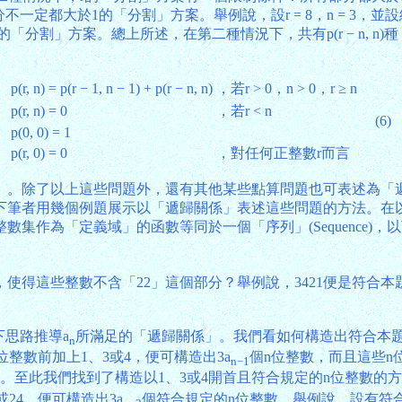
一定都大於1的「分割」方案。舉例說，設r = 8，n = 3，並設
割為3個部分的「分割」方案。總上所述，在第二種情況下，共有p(r − 
p(r, n) = p(r − 1, n − 1) + p(r − n, n)
，若r > 0，n > 0，r ≥ n
p(r, n) = 0
，若r < n
(6)
p(0, 0) = 1
p(r, 0) = 0
，對任何正整數r而言
」。除了以上這些問題外，還有其他某些點算問題也可表述為「
下筆者用幾個例題展示以「遞歸關係」表述這些問題的方法。在
集作為「定義域」的函數等同於一個「序列」(Sequence)
，使得這些整數不含「22」這個部分？舉例說，3421便是符合本
下思路推導a
所滿足的「遞歸關係」。我們看如何構造出符合本題
n
1位整數前加上1、3或4，便可構造出3a
個n位整數，而且這些n
n−1
21。至此我們找到了構造以1、3或4開首且符合規定的n位整數的
或24，便可構造出3a
個符合規定的n位整數。舉例說，設有符合