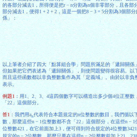
的各部分減去1，所得便是把r − n分割為n個非零部分，且各部分不
部分減去1，便得1 + 2 + 2，這是一個把8 − 3 = 5分
係」：
以上筆者介紹了四大「點算組合學」問題所滿足的「遞歸關係
但如果把它們表述為「遞歸關係」，則使問題變得很容易。以
而且這些函數都以非負整數集作為其「定義域」。由於以非負整數
表示。
例題1
：用1、2、3、4這四個數字可以構造出多少個4位正整數
「22」這個部分。
答1
：我們用a
代表符合本題規定的n位整數的數目，我們循以
n
數，那麼這些n − 1位整數都不含「22」這個部分，在這些n − 
位整數421，在它前面加上3，便可得到符合規定的4位整數34
規定的n − 2位整數，那麼只要在這些n − 2位整數前加上21、23