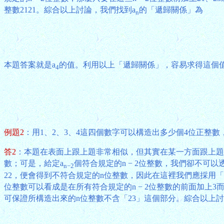
整數2121。綜合以上討論，我們找到a
的「遞歸關係」為
n
本題答案就是a
的值。利用以上「遞歸關係」，容易求得這個
4
例題2
：用1、2、3、4這四個數字可以構造出多少個4位正整數
答2
：本題在表面上跟上題非常相似，但其實在某一方面跟上題
數；可是，給定a
個符合規定的n − 2位整數，我們卻不可以
n−2
22，便會得到不符合規定的n位整數，因此在這裡我們應採用
位整數可以看成是在所有符合規定的n − 2位整數的前面加上3
可保證所構造出來的n位整數不含「23」這個部分。綜合以上