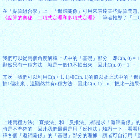
在「點算組合學」上，「遞歸關係」可用來表達某些點算問題
《點算的奧秘：二項式定理和多項式定理》
，筆者推導了「二項
我們可以從兩個角度解釋上式中的「基礎」部分，即C(n, 0) =
顯然只有一種方法，就是一個也不抽出來，因此C(n, 0) = 1。
其次，我們可以利用C(n + 1, 1)和C(n, 1)的值以及上式中的「遞
抽1個出來，這顯然共有n種方法，因此C(n, 1) = n。把此
上述兩種方法(「直接法」和「反推法」)都是求「遞歸關係
時是不準確的，因此我們最還是用「反推法」驗證一下，看看
釋各個「遞歸關係」的「基礎」部分的理據，讀者可自行用「