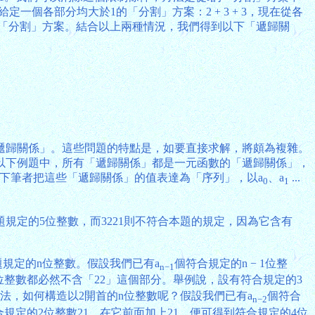
給定一個各部分均大於1的「分割」方案：2 + 3 + 3，現在從各
n, n)種「分割」方案。結合以上兩種情況，我們得到以下「遞歸關
遞歸關係」。這些問題的特點是，如要直接求解，將頗為複雜。
以下例題中，所有「遞歸關係」都是一元函數的「遞歸關係」，
，以下筆者把這些「遞歸關係」的值表達為「序列」，以a
、a
...
0
1
題規定的5位整數，而3221則不符合本題的規定，因為它含有
規定的n位整數。假設我們已有a
個符合規定的n − 1位整
n−1
位整數都必然不含「22」這個部分。舉例說，設有符合規定的3
方法，如何構造以2開首的n位整數呢？假設我們已有a
個符合
n−2
規定的2位整數21，在它前面加上21，便可得到符合規定的4位