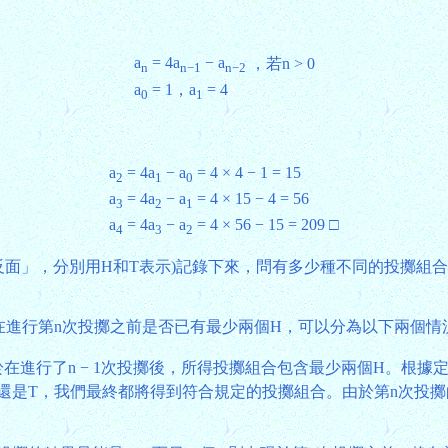
a
= 4a
− a
，若n > 0
n
n−1
n−2
a
= 1，a
= 4
0
1
a
= 4a
− a
= 4 × 4 − 1 = 15
2
1
0
a
= 4a
− a
= 4 × 15 − 4 = 56
3
2
1
a
= 4a
− a
= 4 × 56 − 15 = 209 □
4
3
2
面」，分別用H和T表示)記錄下來，問有多少種不同的投擲組合包
在進行第n次投擲之前是否已有最少兩個H，可以分為以下兩個情
在進行了n − 1次投擲後，所得投擲組合包含最少兩個H。根據
還是T，我們最終都將得到符合規定的投擲組合。由於第n次投