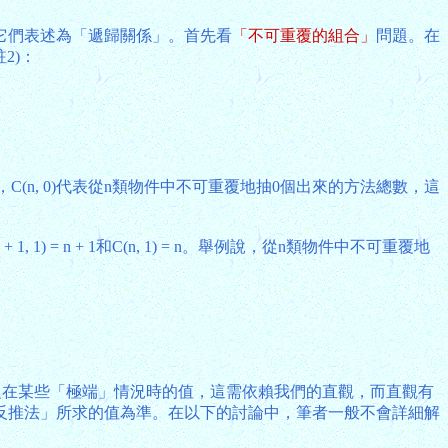
它們表述為「遞歸關係」。首先看
「不可重覆的組合」
問題。在
2)：
，C(n, 0)代表從n類物件中不可重覆地抽0個出來的方法總數，這
1) = n + 1和C(n, 1) = n。舉例說，從n類物件中不可重覆地
題在某些「極端」情況時的值，這需依賴我們的直觀，而直觀有
反推法」所求的值為準。在以下的討論中，筆者一般不會詳細解