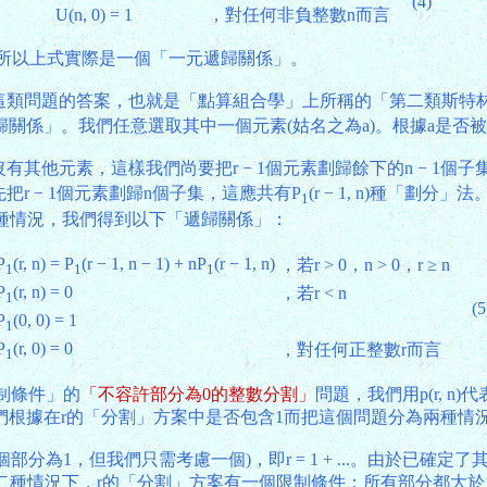
(4)
U(n, 0) = 1
，對任何非負整數n而言
的，所以上式實際是一個「一元遞歸關係」。
n)代表這類問題的答案，也就是「點算組合學」上所稱的「第二類斯特
關係」。我們任意選取其中一個元素(姑名之為a)。根據a是否
他元素，這樣我們尚要把r − 1個元素劃歸餘下的n − 1個子
r − 1個元素劃歸n個子集，這應共有P
(r − 1, n)種「
1
以上兩種情況，我們得到以下「遞歸關係」：
P
(r, n) = P
(r − 1, n − 1) + nP
(r − 1, n)
，若r > 0，n > 0，r ≥ n
1
1
1
P
(r, n) = 0
，若r < n
1
(5
P
(0, 0) = 1
1
P
(r, 0) = 0
，對任何正整數r而言
1
限制條件」的
「不容許部分為0的整數分割」
問題，我們用p(r, n
根據在r的「分割」方案中是否包含1而把這個問題分為兩種情
為1，但我們只需考慮一個)，即r = 1 + ...。由於已確定了其
」方案。在第二種情況下，r的「分割」方案有一個限制條件：所有部分