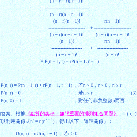
(n − r + r)(n − 1)!
=
-----------------------------
(n − r)(n − r − 1)!
(n − r)(n − 1)!
r(n − 1)!
=
------------------------
+
------------------------
(n − r)(n − r − 1)!
(n − r)(n − r − 1)!
(n − 1)!
r(n − 1)!
=
--------------------
+
--------------------
(n − r − 1)!
(n − r)!
=
P(n − 1, r) + rP(n − 1, r − 1)
P(n, r) = P(n − 1, r) + rP(n − 1, r − 1)
，若n > 0，r > 0，n ≥ r
P(n, r) = 0
，若n < r
(3)
P(n, 0) = 1
，對任何非負整數n而言
題的答案。根據
《點算的奧秘：無限重覆的排列組合問題》
，U(n, r)
r
r − 1
可以利用關係式n
= n(n
)，得出以下「遞歸關係」：
U(n, r) = nU(n, r − 1)
，若r > 0