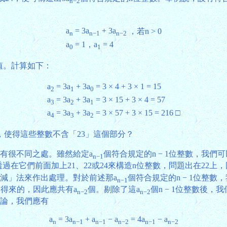
n−2
a
= 3a
+ 3a
，若n > 0
n
n−1
n−2
a
= 1，a
= 4
0
1
值。計算如下：
a
= 3a
+ 3a
= 3 × 4 + 3 × 1 = 15
2
1
0
a
= 3a
+ 3a
= 3 × 15 + 3 × 4 = 57
3
2
1
a
= 3a
+ 3a
= 3 × 57 + 3 × 15 = 216 □
4
3
2
，使得這些整數不含「23」這個部分？
有很不同之處。雖然給定a
個符合規定的n − 1位整數，我們
n−1
透過在它們前面加上21、22或24來構造n位整數，問題出在22上
「減」法來作出處理。對於前述那a
個符合規定的n − 1位整數，
n−1
而得來的，因此應共有a
個。剔除了這a
個n − 1位整數後，
n−2
n−2
討論，我們應有
a
= 3a
+ a
− a
= 4a
− a
n
n−1
n−1
n−2
n−1
n−2