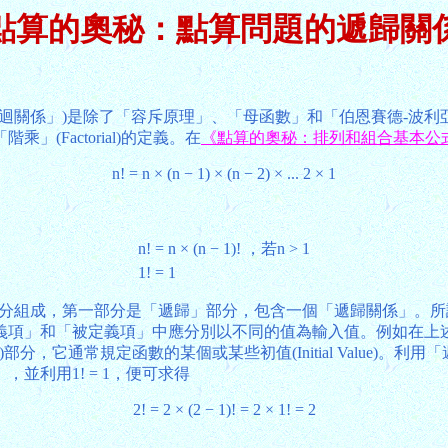
點算的奧秘：點算問題的遞歸關
遞推關係」或「遞迴關係」)是除了「容斥原理」、「母函數」和「伯恩
Factorial)的定義。在
《點算的奧秘：排列和組合基本公
n! = n × (n − 1) × (n − 2) × ... 2 × 1
n! = n × (n − 1)!
，若n > 1
1! = 1
定義由兩部分組成，第一部分是「遞歸」部分，包含一個「遞歸關係
項」和「被定義項」中應分別以不同的值為輸入值。例如在上述定義
se)部分，它通常規定函數的某個或某些初值(Initial Valu
」，並利用1! = 1，便可求得
2! = 2 × (2 − 1)! = 2 × 1! = 2