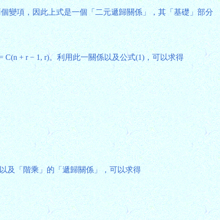
有兩個變項，因此上式是一個「二元遞歸關係」，其「基礎」部分
r) = C(n + r − 1, r)。利用此一關係以及公式(1)，可以求得
!。利用此一關係以及「階乘」的「遞歸關係」，可以求得