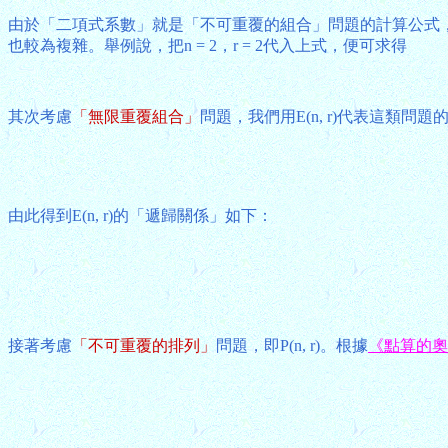
由於「二項式系數」就是「不可重覆的組合」問題的計算公式，
也較為複雜。舉例說，把n = 2，r = 2代入上式，便可求得
其次考慮
「無限重覆組合」
問題，我們用E(n, r)代表這類問
由此得到E(n, r)的「遞歸關係」如下：
接著考慮
「不可重覆的排列」
問題，即P(n, r)。根據
《點算的奧