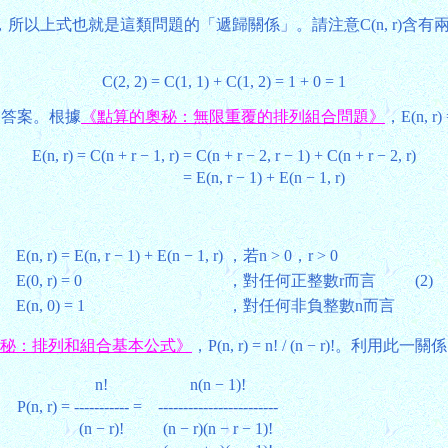
所以上式也就是這類問題的「遞歸關係」。請注意C(n, r)含
C(2, 2) = C(1, 1) + C(1, 2) = 1 + 0 = 1
題的答案。根據
《點算的奧秘：無限重覆的排列組合問題》
，E(n, 
E(n, r) = C(n + r − 1, r)
= C(n + r − 2, r − 1) + C(n + r − 2, r)
= E(n, r − 1) + E(n − 1, r)
E(n, r) = E(n, r − 1) + E(n − 1, r)
，若n > 0，r > 0
E(0, r) = 0
，對任何正整數r而言
(2)
E(n, 0) = 1
，對任何非負整數n而言
秘：排列和組合基本公式》
，P(n, r) = n! / (n − r)
n!
n(n − 1)!
P(n, r) =
-----------
=
------------------------
(n − r)!
(n − r)(n − r − 1)!