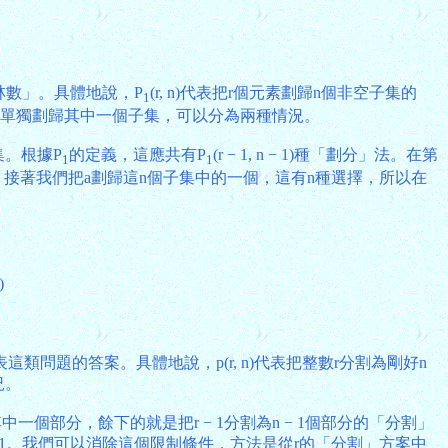
林數」。具體地說，P
(r, n)代表把r個元素劃歸n個非空子集的
1
被單獨劃歸其中一個子集，可以分為兩種情況。
集。根據P
的定義，這應共有P
(r − 1, n − 1)種「劃分」法。在第
1
1
劃分」法。接著我們把a劃歸這n個子集中的一個，這有n種選擇，所以在
)
)代表這類問題的答案。具體地說，p(r, n)代表把整數r分割為剛好n
況。
中一個部分，餘下的就是把r − 1分割為n − 1個部分的「分割」
都大於1。我們可以消除這個限制條件，方法是從r的「分割」方案中