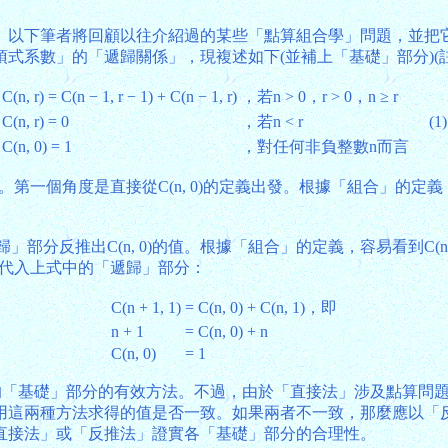
。以下筆者將回顧以往介紹過的某些「點算組合學」問題，並把
式系數」的「遞歸關係」，現複述如下(並補上「基礎」部分)(註
C(n, r) = C(n − 1, r − 1) + C(n − 1, r)
，若n > 0，r > 0，n ≥ r
C(n, r) = 0
，若n < r
(1)
C(n, 0) = 1
，對任何非負整數n而言
 1。第一個角度是直接從C(n, 0)的定義出發。根據「組合」的定義
歸」部分反推出C(n, 0)的值。根據「組合」的定義，容易看到C(n + 1, 
一結果代入上式中的「遞歸」部分：
C(n + 1, 1)
= C(n, 0) + C(n, 1)，即
n + 1
= C(n, 0) + n
C(n, 0)
= 1
」的「基礎」部分的有效方法。不過，由於「直接法」涉及點算問
用這兩種方法求得的值是否一致。如果兩者不一致，那麼應以「
直接法」或「反推法」證實各「基礎」部分的合理性。