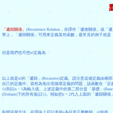
「遞歸關係」
(Recurrence Relation，亦譯作「
學上，「遞歸關係」可用來定義某些函數，最常見的例子就是「階乘」(
但是我們也可把n!定義為
以上就是n!的「遞歸」(Recursive)定義。請注意這個
自己的定義中。當然為免出現循環定義的問題，該函數在「定義
1)!則以n − 1為輸入值。上述定義中的第二部分是「基礎」(Ba
(Domain)下的所有值(註1)。例如把n = 2代入上面的「遞歸關係
利用這個方法，在理論上可以求得n為任意正整數時，n!的值。