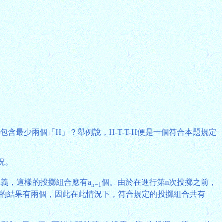
含最少兩個「H」？舉例說，H-T-T-H便是一個符合本題規定
況。
定義，這樣的投擲組合應有a
個。由於在進行第n次投擲之前，
n−1
擲的結果有兩個，因此在此情況下，符合規定的投擲組合共有