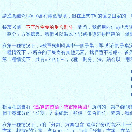
請注意雖然U(n, r)含有兩個變項，但在上式中n的值是固定
接著考慮
「不容許空集的集合劃分」
問題，我們用P
(r, 
1
「劃分」方案總數。我們可以循以下思路推導這類問題的「遞歸
在第一種情況下，a被單獨劃歸其中一個子集，即a所在的子集沒有其
二種情況下，a所在的子集尚有其他元素。我們暫不考慮a，首先把
第二種情況下，共有n × P
(r − 1, n)種「劃分」法。結合
1
接著考慮含有
《點算的奧秘：費雷爾斯圖》
所稱的「第(2)類
個非零部分的「分割」方案總數。類似「集合劃分」問題，我們
在第一種情況下，r的「分割」方案包含1這個部分(可能不止一個部分
方案。根據p的定義，應有p(r − 1, n − 1)種「分割