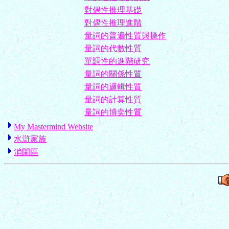
對偶性推理基礎
對偶性推理進階
量詞的普遍性質與操作
量詞的代數性質
單調性的進階研究
量詞的關係性質
量詞的邏輯性質
量詞的計算性質
量詞的博奕性質
My Mastermind Website
水滸家族
消閑區