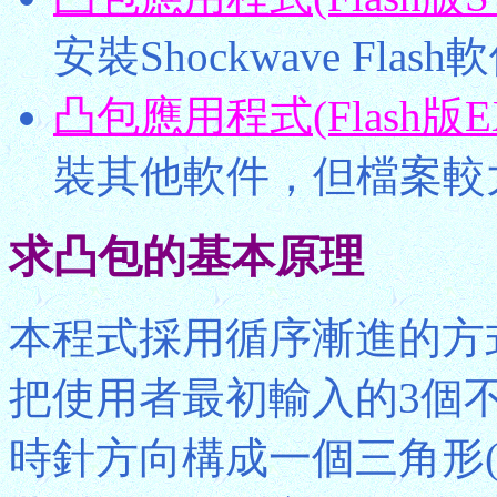
安裝Shockwave Fla
凸包應用程式(Flash版
裝其他軟件，但檔案較
求凸包的基本原理
本程式採用循序漸進的方
把使用者最初輸入的3個不共線(
時針方向構成一個三角形(