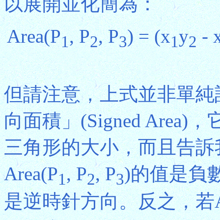
以展開並化簡為：
Area(P
, P
, P
) = (x
y
- 
1
2
3
1
2
但請注意，上式並非單純
向面積」(Signed Ar
三角形的大小，而且告訴
Area(P
, P
, P
)的值是負
1
2
3
是逆時針方向。反之，若Ar