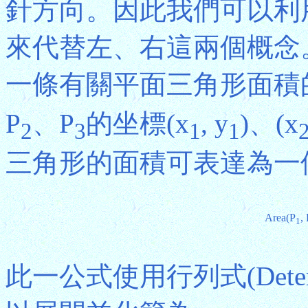
針方向。因此我們可以利
來代替左、右這兩個概念
一條有關平面三角形面積
P
、P
的坐標(x
, y
)、(x
2
3
1
1
三角形的面積可表達為一個
Area(P
,
1
此一公式使用行列式(Dete