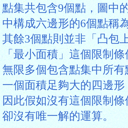
點集共包含9個點，圖中
中構成六邊形的6個點稱為「凸
其餘3個點則並非「凸包
「最小面積」這個限制條
無限多個包含點集中所有
一個面積足夠大的四邊形
因此假如沒有這個限制條
卻沒有唯一解的運算。