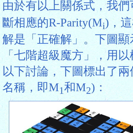
由於有以上關係式，我們可以透
斷相應的R-Parity(M
)，
i
解是「正確解」。下圖顯
「七階超級魔方」，用以
以下討論，下圖標出了兩
名稱，即M
和M
)：
1
2