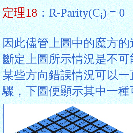
定理18
：R-Parity(C
) = 0
i
因此儘管上圖中的魔方的
斷定上圖所示情況是不可
某些方向錯誤情況可以一
驟，下圖便顯示其中一種