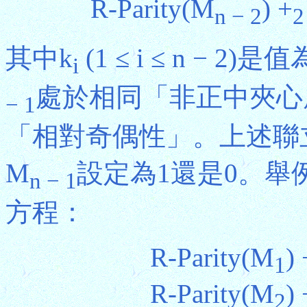
R-Parity(M
) +
n − 2
2
其中k
(1 ≤ i ≤ n − 
i
處於相同「非正中夾心
− 1
「相對奇偶性」。上述聯
M
設定為1還是0。舉例
n − 1
方程：
R-Parity(M
) 
1
R-Parity(M
) 
2