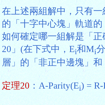
在上述兩組解中，只有一
的「十字中心塊」軌道的
如何確定哪一組解是「正
20」(在下式中，E
和M
i
i
層」的「非正中邊塊」和
定理20
：A-Parity(E
) = R-
i