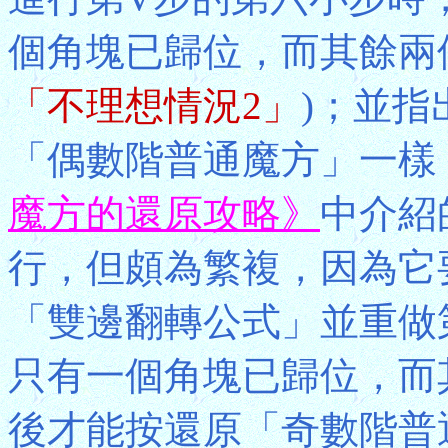
個角塊已歸位，而其餘兩
「不理想情況2」
)；並
「偶數階普通魔方」一樣
魔方的還原攻略》
中介紹
行，但頗為繁複，因為它
「雙邊翻轉公式」並重做
只有一個角塊已歸位，而
後才能按還原「奇數階普