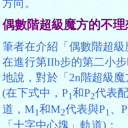
方向。
偶數階超級魔方的不理
筆者在介紹「偶數階超級
在進行第IIb步的第二小
地說，對於「2n階超級魔方」
(在下式中，P
和P
代表
1
2
道，M
和M
代表與P
、P
1
2
1
「十字中心塊」軌道)：