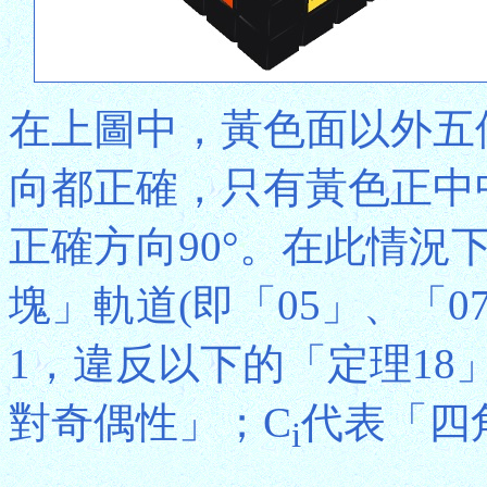
在上圖中，黃色面以外五
向都正確，只有黃色正中中心
正確方向90°。在此情況
塊」軌道(即「05」、「
1，違反以下的「定理18」(
對奇偶性」；C
代表「四
i