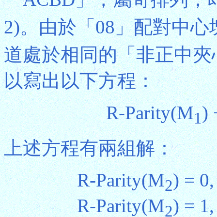
2)。由於「08」配對中
道處於相同的「非正中夾
以寫出以下方程：
R-Parity(M
) 
1
上述方程有兩組解：
R-Parity(M
) = 0
2
R-Parity(M
) = 1
2