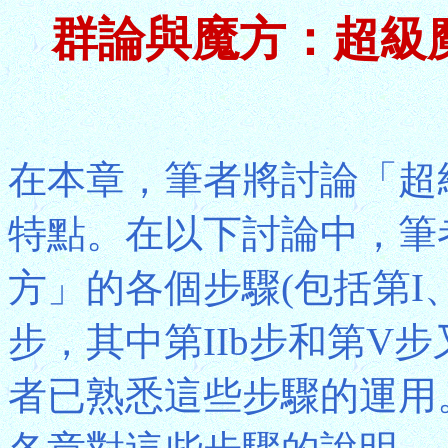
群論與魔方：超級魔
在本章，筆者將討論「超
特點。在以下討論中，筆
方」的各個步驟(包括第I、II
步，其中第IIb步和第V
者已熟悉這些步驟的運用