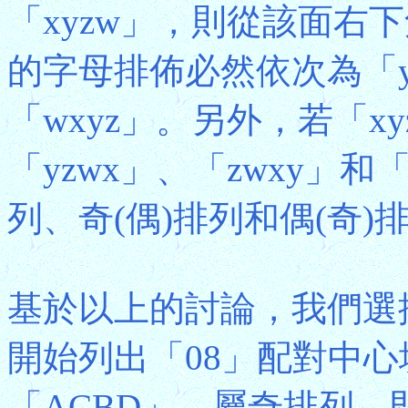
「xyzw」，則從該面右
的字母排佈必然依次為「yz
「wxyz」。另外，若「x
「yzwx」、「zwxy」和
列、奇(偶)排列和偶(奇)
基於以上的討論，我們選
開始列出「08」配對中
「ACBD」，屬奇排列，即我們