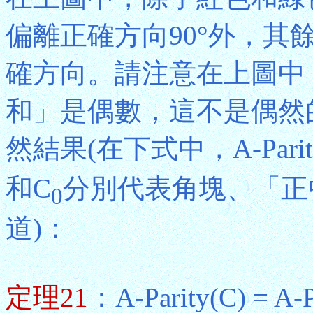
偏離正確方向90°外，其
確方向。請注意在上圖中
和」是偶數，這不是偶然
然結果(在下式中，A-Par
和C
分別代表角塊、「正
0
道)：
定理21
：A-Parity(C) = A-P