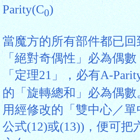
Parity(C
)
0
當魔方的所有部件都已回
「絕對奇偶性」必為偶數，即A-
「定理21」，必有A-Parity
的「旋轉總和」必為偶數
用經修改的「雙中心／單
公式(12)或(13))，