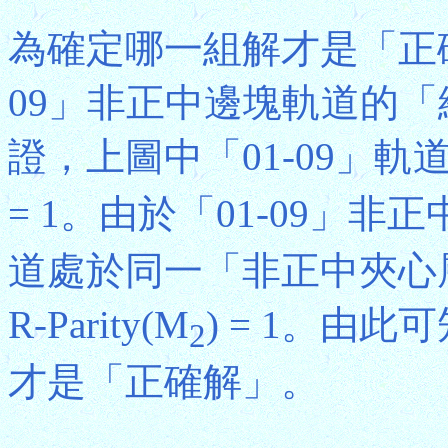
為確定哪一組解才是「正確
09」非正中邊塊軌道的
證，上圖中「01-09」軌道是
= 1。由於「01-09」非
道處於同一「非正中夾心
R-Parity(M
) = 1。由
2
才是「正確解」。