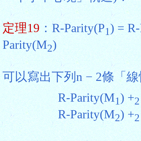
定理19
：R-Parity(P
) = R-
1
Parity(M
)
2
可以寫出下列n − 2條
R-Parity(M
) +
1
2
R-Parity(M
) +
2
2