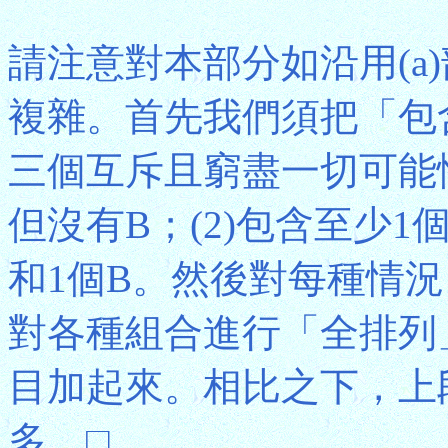
請注意對本部分如沿用(a
複雜。首先我們須把「包含
三個互斥且窮盡一切可能性
但沒有B；(2)包含至少1個
和1個B。然後對每種情
對各種組合進行「全排列
目加起來。相比之下，上
多。□