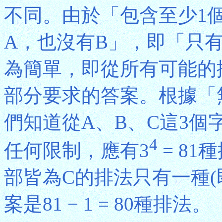
不同。由於「包含至少1個
A，也沒有B」，即「只
為簡單，即從所有可能的
部分要求的答案。根據「
們知道從A、B、C這3個
4
任何限制，應有3
= 8
部皆為C的排法只有一種(即
案是81 − 1 = 80種排法。