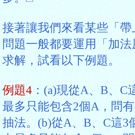
接著讓我們來看某些「帶
問題一般都要運用「加法原
求解，試看以下例題。
例題4
：(a)現從A、B、
最多只能包含2個A，問
抽法。(b)從A、B、C這