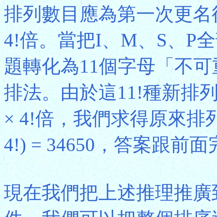
排列數目應為第一次更名後產
4!倍。當把I、M、S、
題轉化為11個字母「不可
排法。由於這11!種新排列是原
× 4!倍，我們求得原來排列的數目應
4!) = 34650，答案跟
現在我們把上述推理推廣