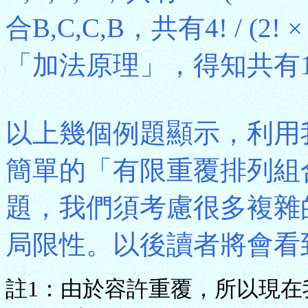
合B,C,C,B，共有4! / (2
「加法原理」，得知共有12 + 
以上幾個例題顯示，利用
簡單的「有限重覆排列組
題，我們須考慮很多複雜
局限性。以後讀者將會看
註1：由於容許重覆，所以現在