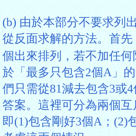
(b) 由於本部分不要求
從反面求解的方法。首先，
個出來排列，若不加任何
於「最多只包含2個A」的
們只需從81減去包含3或
答案。這裡可分為兩個互
即(1)包含剛好3個A；(