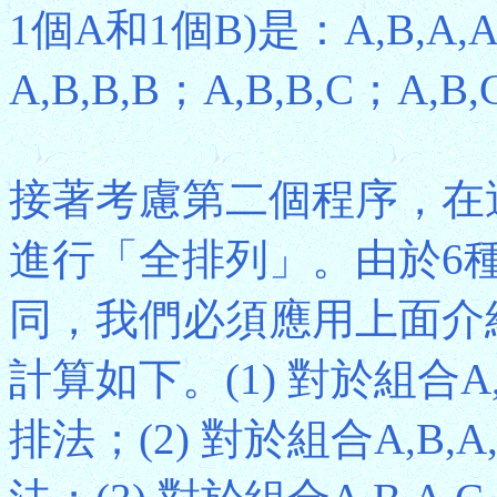
1個A和1個B)是：A,B,A,A
A,B,B,B；A,B,B,C；A,B,
接著考慮第二個程序，在
進行「全排列」。由於6
同，我們必須應用上面介
計算如下。(1) 對於組合A,B,A,
排法；(2) 對於組合A,B,A,B，