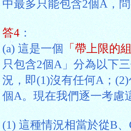
中最多只能包含2個A，
答4
：
(a) 這是一個
「帶上限的
只包含2個A」分為以下
況，即(1)沒有任何A；(2
個A。現在我們逐一考慮
(1) 這種情況相當於從B