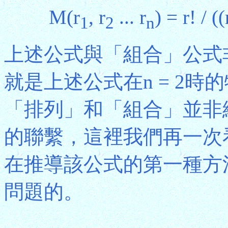
M(r
, r
... r
) = r! / ((
1
2
n
上述公式與「組合」公式
就是上述公式在n = 2
「排列」和「組合」並非
的聯繫，這裡我們再一次
在推導該公式的第一種方
問題的。