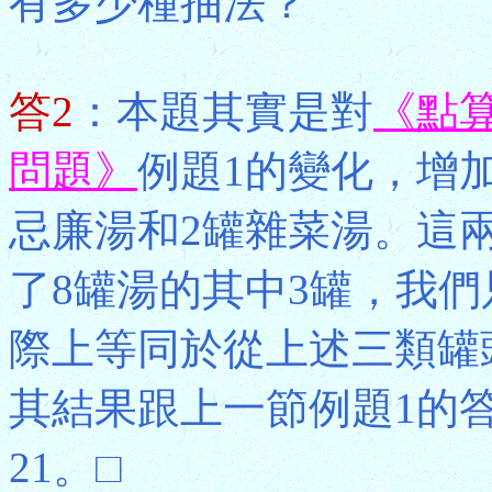
有多少種抽法？
答2
：本題其實是對
《點
問題》
例題1的變化，增
忌廉湯和2罐雜菜湯。這
了8罐湯的其中3罐，我
際上等同於從上述三類罐
其結果跟上一節例題1的答案相同，
21。□