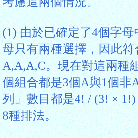
考慮這兩個情況。
(1) 由於已確定了4個字
母只有兩種選擇，因此符合
A,A,A,C。現在對這
個組合都是3個A與1個非
列」數目都是4! / (3! ×
8種排法。