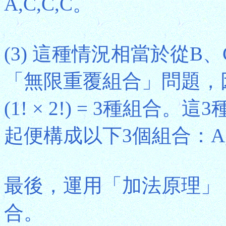
A,C,C,C。
(3) 這種情況相當於從B
「無限重覆組合」問題，因此應有C(
(1! × 2!) = 3種組
起便構成以下3個組合：A,A,B
最後，運用「加法原理」，得知共
合。