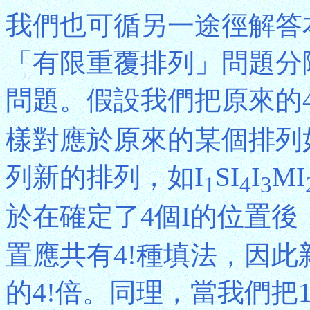
我們也可循另一途徑解答
「有限重覆排列」問題分
問題。假設我們把原來的4
樣對應於原來的某個排列如I
列新的排列，如I
SI
I
MI
1
4
3
於在確定了4個I的位置後
置應共有4!種填法，因
的4!倍。同理，當我們把