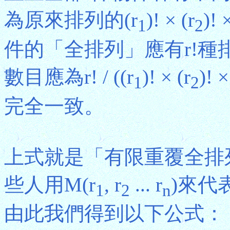
為原來排列的(r
)! × (r
)! 
1
2
件的「全排列」應有r!
數目應為r! / ((r
)! × (r
)! ×
1
2
完全一致。
上式就是「有限重覆全排
些人用M(r
, r
... r
)來代
1
2
n
由此我們得到以下公式：