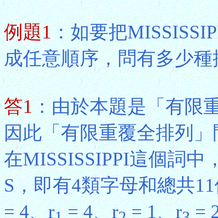
例題1
：如要把MISSISS
成任意順序，問有多少種
答1
：由於本題是「有限
因此「有限重覆全排列」
在MISSISSIPPI這個詞
S，即有4類字母和總共1
= 4、r
= 4、r
= 1、r
= 
1
2
3