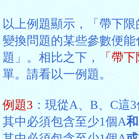
以上例題顯示，「帶下限
變換問題的某些參數便能
題」。相比之下，
「帶下
單。請看以一例題。
例題3
：現從A、B、C這3
其中必須包含至少1個A
和
其中必須包含至少1個A
或