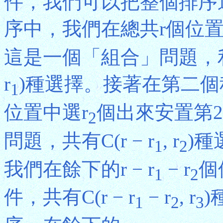
件，我們可以把整個排序
序中，我們在總共r個位置
這是一個「組合」問題，利
r
)種選擇。接著在第二個程
1
位置中選r
個出來安置第
2
問題，共有C(r − r
, r
)
1
2
我們在餘下的r − r
− r
個
1
2
件，共有C(r − r
− r
, r
)
1
2
3