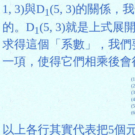
1, 3)與D
(5, 3)的關係
1
的。D
(5, 3)就是上式展
1
求得這個「系數」，我們
一項，使得它們相乘後會
(1
(2
(3
(4
(5
(6
以上各行其實代表把5個