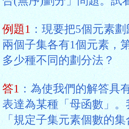
合(無序)劃分」問題。試
例題1
：現要把5個元素劃
兩個子集各有1個元素，
多少種不同的劃分法？
答1
：為使我們的解答具
表達為某種「母函數」。
「規定子集元素個數的集