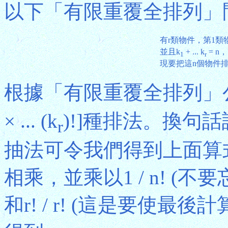
以下「有限重覆全排列」
有r類物件，第1類
並且k
+ ... k
= n，
1
r
現要把這n個物件
根據「有限重覆全排列」公式
× ... (k
)!]種排法。換句話說，
r
抽法可令我們得到上面算式
相乘，並乘以1 / n! (不要
和r! / r! (這是要使最