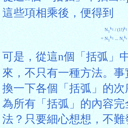
這些項相乘後，便得到
k
k
N
/ (1!)
1
1
1
k
k
=
N
... N
1
r
1
r
可是，從這n個「括弧」中
來，不只有一種方法。事
換一下各個「括弧」的次
為所有「括弧」的內容完
法？只要細心想想，不難