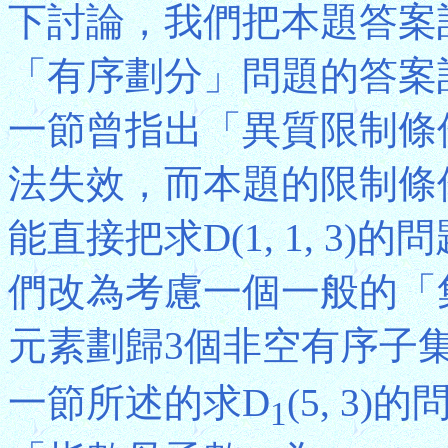
下討論，我們把本題答案記為P
「有序劃分」問題的答案記為D
一節曾指出「異質限制條
法失效，而本題的限制條
能直接把求D(1, 1, 3
們改為考慮一個一般的「
元素劃歸3個非空有序子
一節所述的求D
(5, 3
1