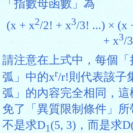
「指數母函數」為
2
3
(x + x
/2! + x
/3! ...) × (x
3
+ x
/3
請注意在上式中，每個「
r
弧」中的x
/r!則代表該
弧」的內容完全相同，這
免了「異質限制條件」所
不是求D
(5, 3)，而是求D
1