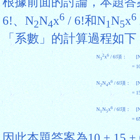
根據前面的討論，本題答
6
6
6!、N
N
x
/ 6!和N
N
x
2
4
1
5
「系數」的計算過程如下
2
6
N
x
/ 6!項：
[
3
=
1
6
N
N
x
/ 6!項：
[
2
4
=
1
6
N
N
x
/ 6!項：
[
1
5
=
6
因此本題答案為10 + 15 + 6