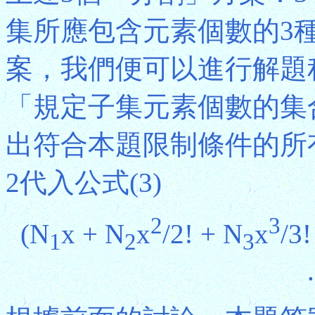
集所應包含元素個數的3
案，我們便可以進行解題
「規定子集元素個數的集
出符合本題限制條件的所有
2代入公式(3)
2
3
(N
x + N
x
/2! + N
x
/3!
1
2
3