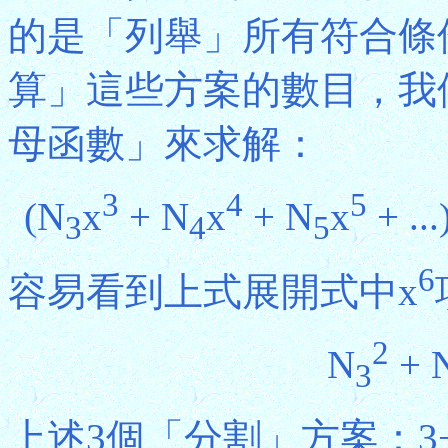
的是「列舉」所有符合條
算」這些方案的數目，我
母函數」來求解：
3
4
5
(N
x
+ N
x
+ N
x
+ ...
3
4
5
6
容易看到上式展開式中x
2
N
+ 
3
上述3個「分割」方案：3+