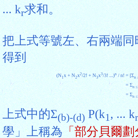
... k
求和。
r
把上式等號左、右兩端同時
得到
2
3
n
(N
x + N
x
/2! + N
x
/3! ...)
/ n!
= [Σ
1
2
3
n 
= Σ
n ≤
= Σ
n ≤
上式中的Σ
P(k
, ... k
(b)-(d)
1
學」上稱為
「部分貝爾劃