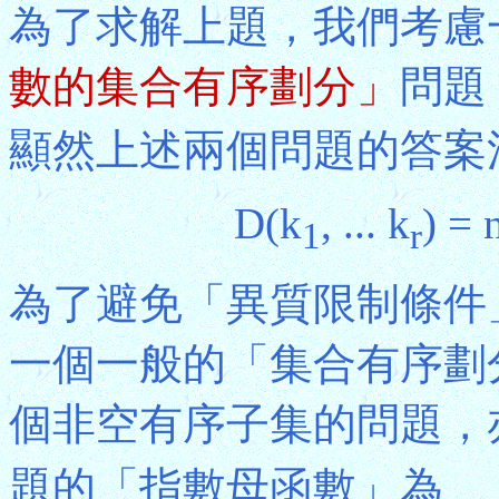
為了求解上題，我們考慮
數的集合有序劃分」
問題
顯然上述兩個問題的答案
D(k
, ... k
) = 
1
r
為了避免「異質限制條件
一個一般的「集合有序劃
個非空有序子集的問題，
題的「指數母函數」為