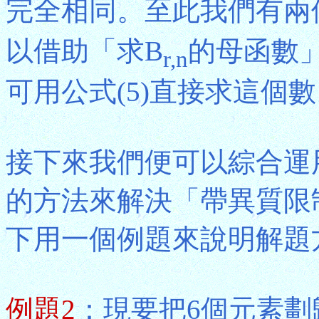
完全相同。至此我們有兩個
以借助「求B
的母函數」
r,n
可用公式(5)直接求這個
接下來我們便可以綜合運
的方法來解決「帶異質限
下用一個例題來說明解題
例題2
：現要把6個元素劃