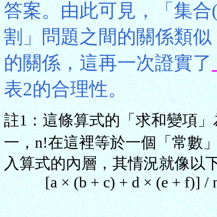
答案。由此可見，「集合(
割」問題之間的關係類似
的關係，這再一次證實了
表2的合理性。
註1：這條算式的「求和變項」為
一，n!在這裡等於一個「常數
入算式的內層，其情況就像以下
[a × (b + c) + d × (e + f)] /