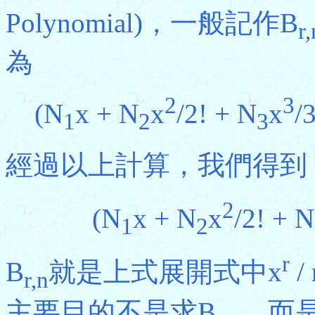
Polynomial)，一般記作B
r,
為
2
3
(N
x + N
x
/2! + N
x
/3
1
2
3
經過以上計算，我們得到
2
(N
x + N
x
/2! + N
1
2
r
B
就是上式展開式中x
/
r,n
主要目的不是求B
，而是