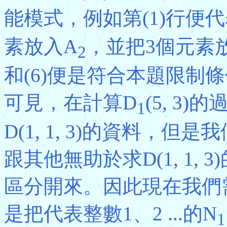
能模式，例如第(1)行便
素放入A
，並把3個元素
2
和(6)便是符合本題限制
可見，在計算D
(5, 3
1
D(1, 1, 3)的資料，
跟其他無助於求D(1, 1, 3)
區分開來。因此現在我們
是把代表整數1、2 ...的N
1