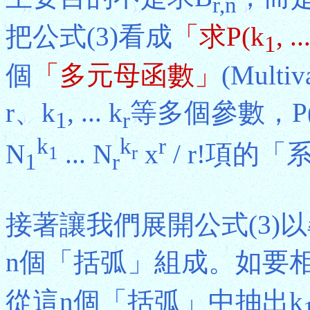
r,n
把公式(3)看成
「求P(k
, ..
1
個
「多元母函數」
(Multiv
r、k
, ... k
等多個參數，P(
1
r
k
k
r
N
... N
x
/ r!項的
1
r
1
r
接著讓我們展開公式(3)
n個「括弧」組成。如要
從這n個「括弧」中抽出k