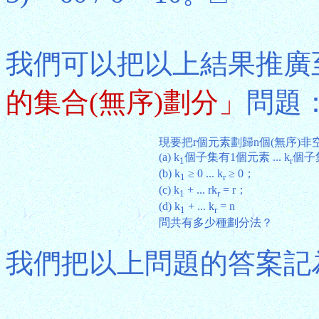
我們可以把以上結果推廣
的集合(無序)劃分」
問題
現要把r個元素劃歸n個(無序)
(a) k
個子集有1個元素 ... k
個子
1
r
(b) k
≥ 0 ... k
≥ 0；
1
r
(c) k
+ ... rk
= r；
1
r
(d) k
+ ... k
= n
1
r
問共有多少種劃分法？
我們把以上問題的答案記為