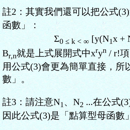
註2：其實我們還可以把公式(3
函數」：
Σ
[y(N
x + 
0 ≤ k < ∞
1
r
n
B
就是上式展開式中x
y
/ 
r,n
用公式(3)會更為簡單直接，
數」。
註3：請注意N
、N
...在公
1
2
因此公式(3)是「點算型母函