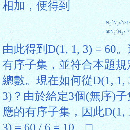
相加，便得到
2
5
N
N
x
/3!
1
3
2
5
=
60N
N
x
/
1
3
由此得到D(1, 1, 3) 
有序子集，並符合本題規
總數。現在如何從D(1, 1, 
3)？由於給定3個(無序)子
應的有序子集，因此D(1, 1, 3) =
3) = 60 / 6 = 10。□