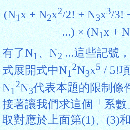
2
3
(N
x + N
x
/2! + N
x
/3! 
1
2
3
+ ...) × (N
x + N
1
有了N
、N
...這些記號，
1
2
2
5
式展開式中N
N
x
/ 5
1
3
2
N
N
代表本題的限制條
1
3
接著讓我們求這個「系數
取對應於上面第(1)、(3