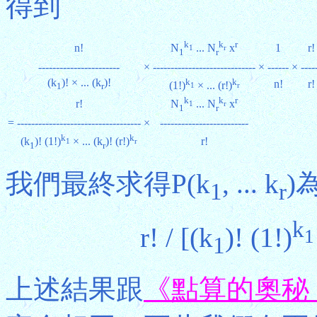
得到
k
k
r
n!
1
r!
N
... N
x
1
r
1
r
-----------------------
×
-----------------------------
×
------
×
----
(k
)! × ... (k
)!
k
k
n!
r!
(1!)
× ... (r!)
1
r
1
r
k
k
r
r!
N
... N
x
1
r
1
r
=
-----------------------------------
×
-------------------------
k
k
r!
(k
)! (1!)
× ... (k
)! (r!)
1
r
1
r
我們最終求得P(k
, ... k
)
1
r
k
r! / [(k
)! (1!)
1
1
上述結果跟
《點算的奧秘