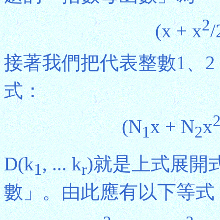
2
(x + x
/
接著我們把代表整數1、2 .
式：
(N
x + N
x
1
2
D(k
, ... k
)就是上式展開
1
r
數」。由此應有以下等式