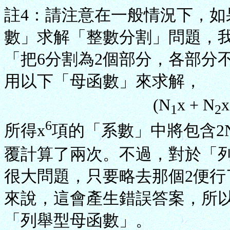
註4：請注意在一般情況下，
數」求解「整數分割」問題，
「把6分割為2個部分，各部分
用以下「母函數」來求解，
(N
x + N
x
1
2
6
所得x
項的「系數」中將包含2
覆計算了兩次。不過，對於「
很大問題，只要略去那個2便
來說，這會產生錯誤答案，所
「列舉型母函數」。