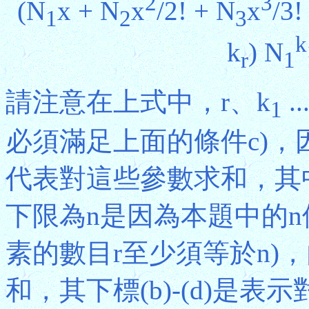
2
3
(N
x + N
x
/2! + N
x
/3! 
1
2
3
k
k
) N
r
1
請注意在上式中，r、k
..
1
必須滿足上面的條件c)，
代表對這些參數求和，其中
下限為n是因為本題中的
素的數目r至少須等於n)
和，其下標(b)-(d)是表示