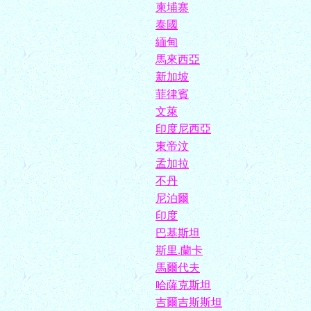
柬埔寨
泰國
緬甸
馬來西亞
新加坡
菲律賓
文萊
印度尼西亞
東帝汶
孟加拉
不丹
尼泊爾
印度
巴基斯坦
斯里.蘭卡
馬爾代夫
哈薩克斯坦
吉爾吉斯斯坦