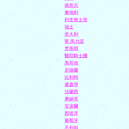
德意志
奧地利
列支敦士登
瑞士
意大利
聖.馬力諾
梵蒂岡
醫院騎士團
馬耳他
尼德蘭
比利時
盧森堡
法蘭西
摩納哥
安道爾
西班牙
葡萄牙
不列顛