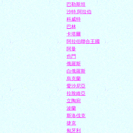
巴勒斯坦
沙特.阿拉伯
科威特
巴林
卡塔爾
阿拉伯聯合王國
阿曼
也門
俄羅斯
白俄羅斯
烏克蘭
愛沙尼亞
拉脫維亞
立陶宛
波蘭
斯洛伐克
捷克
匈牙利