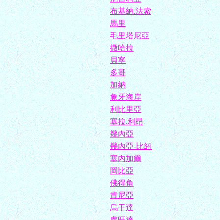
布基納.法索
馬里
毛里塔尼亞
撒哈拉
貝寧
多哥
加納
象牙海岸
利比里亞
塞拉.利昂
幾內亞
幾內亞-比紹
塞內加爾
岡比亞
佛得角
肯尼亞
烏干達
盧旺達