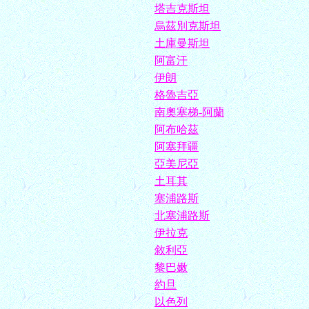
塔吉克斯坦
烏茲別克斯坦
土庫曼斯坦
阿富汗
伊朗
格魯吉亞
南奧塞梯-阿蘭
阿布哈茲
阿塞拜疆
亞美尼亞
土耳其
塞浦路斯
北塞浦路斯
伊拉克
敘利亞
黎巴嫩
約旦
以色列