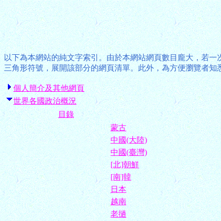
以下為本網站的純文字索引。由於本網站網頁數目龐大，若一
三角形符號，展開該部分的網頁清單。此外，為方便瀏覽者知
個人簡介及其他網頁
世界各國政治概況
目錄
蒙古
中國(大陸)
中國(臺灣)
[北]朝鮮
[南]韓
日本
越南
老撾