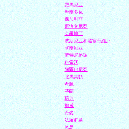
羅馬尼亞
摩爾多瓦
保加利亞
斯洛文尼亞
克羅地亞
波斯尼亞和黑塞哥維那
塞爾維亞
蒙特尼格羅
科索沃
阿爾巴尼亞
北馬其頓
希臘
芬蘭
瑞典
挪威
丹麥
法羅群島
冰島