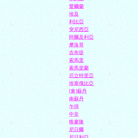
愛爾蘭
埃及
利比亞
突尼西亞
阿爾及利亞
摩洛哥
吉布提
索馬里
索馬里蘭
厄立特里亞
埃塞俄比亞
[東]蘇丹
南蘇丹
乍得
中非
喀麥隆
尼日爾
尼日利亞