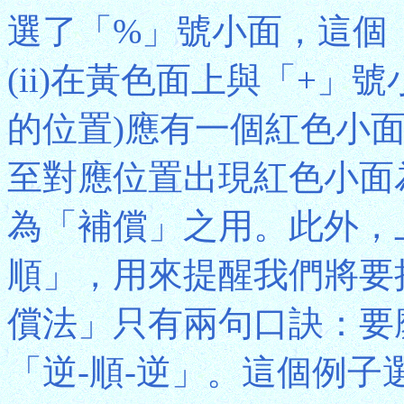
選了「%」號小面，這個
(ii)在黃色面上與「+」
的位置)應有一個紅色小
至對應位置出現紅色小面
為「補償」之用。此外，
順」，用來提醒我們將要
償法」只有兩句口訣：要
「逆-順-逆」。這個例子