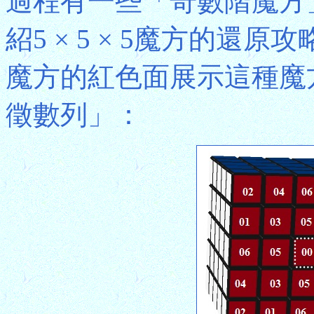
過程有一些「奇數階魔方
紹5 × 5 × 5魔方的還原攻
魔方的紅色面展示這種魔
徵數列」：