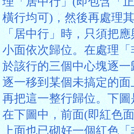
理「居中行」(即包含「
橫行均可)，然後再處理
「居中行」時，只須把應
小面依次歸位。在處理「
於該行的三個中心塊逐一
逐一移到某個未搞定的面
再把這一整行歸位。下圖是
在下圖中，前面(即紅色
上面也已砌好一個紅色「