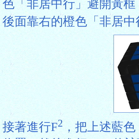
色「非居中行」避開黃框
後面靠右的橙色「非居中
2
接著進行F
，把上述藍色