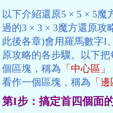
以下介紹還原5 × 5 ×
過的3 × 3 × 3魔方還
此後各章)會用羅馬數字I、
原攻略的各步驟。以下把
個區塊，稱為
「中心區」
看作一個區塊，稱為
「邊
第I步：搞定首四個面