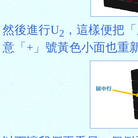
然後進行U
，這樣便把「
2
意「+」號黃色小面也重