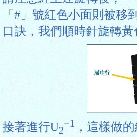
「#」號紅色小面則被移到
口訣，我們順時針旋轉黃色
−1
接著進行U
，這樣做的
2