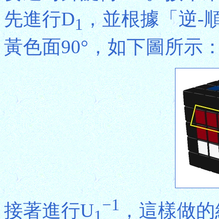
先進行D
，並根據「逆-
1
黃色面90°，如下圖所示
−1
接著進行U
，這樣做的
1