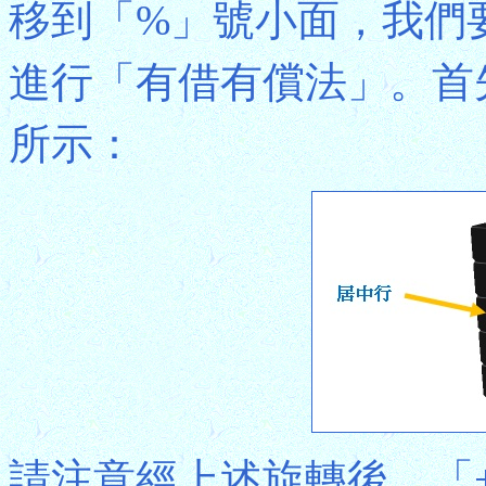
移到「%」號小面，我們要
進行「有借有償法」。首
所示：
請注意經上述旋轉後，「