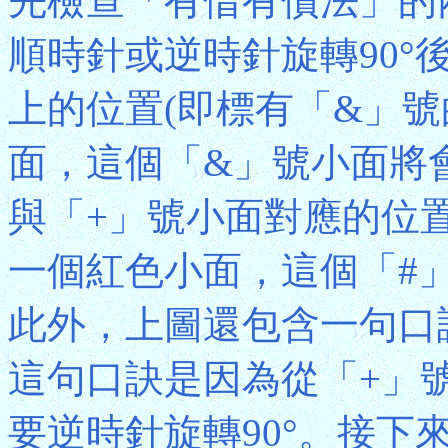
先檢查「有借有償法」的兩
順時針或逆時針旋轉90°
上的位置(即標有「&」號
面，這個「&」號小面將會
與「+」號小面對應的位置
一個紅色小面，這個「#
此外，上圖還包含一句口
這句口訣是因為從「+」
要逆時針旋轉90°。接下