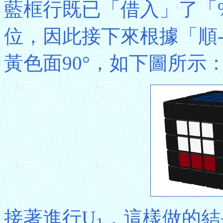
藍框行既已「借入」了「
位，因此接下來根據「順
黃色面90°，如下圖所示
接著進行U
，這樣做的結