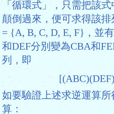
「循環式」，只需把該式
顛倒過來，便可求得該排
= {A, B, C, D, E, F
和DEF分別變為CBA和
列，即
[(ABC)(DEF)
如要驗證上述求逆運算所
算：