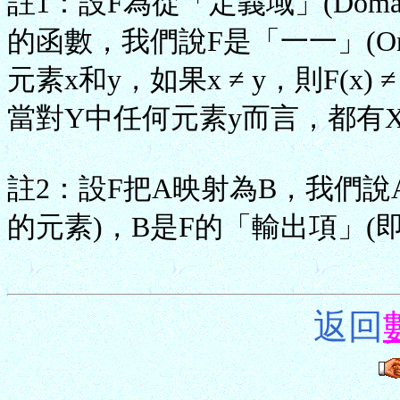
註1：設F為從「定義域」(Domain
的函數，我們說F是「一一」(On
元素x和y，如果x ≠ y，則F(x) 
當對Y中任何元素y而言，都有X中元
註2：設F把A映射為B，我們說
的元素)，B是F的「輸出項」(
返回