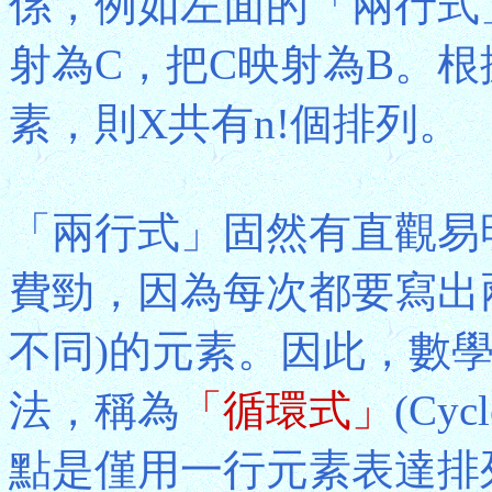
係，例如左面的「兩行式
射為C，把C映射為B。根
素，則X共有n!個排列。
「兩行式」固然有直觀易
費勁，因為每次都要寫出
不同)的元素。因此，數
法，稱為
「循環式」
(Cy
點是僅用一行元素表達排