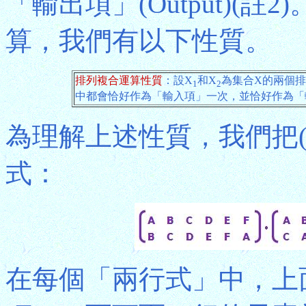
「輸出項」(Output)(
算，我們有以下性質。
排列複合運算性質
：設X
和X
為集合X的兩個排
1
2
中都會恰好作為「輸入項」一次，並恰好作為「
為理解上述性質，我們把(
式：
在每個「兩行式」中，上