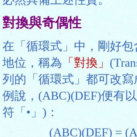
對換與奇偶性
在「循環式」中，剛好包
地位，稱為
「對換」
(Tr
列的「循環式」都可改寫
例說，(ABC)(DEF)
符「•」)：
(ABC)(DEF) = (