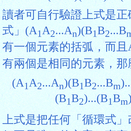
讀者可自行驗證上式是正
式」(A
A
...A
)(B
B
...B
1
2
n
1
2
有一個元素的括弧，而且
有兩個是相同的元素，那
(A
A
...A
)(B
B
...B
).
1
2
n
1
2
m
(B
B
)...(B
B
1
2
1
m
上式是把任何「循環式」