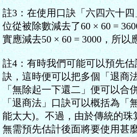
註3：在使用口訣「六四六十
位從被除數減去了60 × 60 =
實應減去50 × 60 = 3000，所
註4：有時我們可能可以預先
訣，這時便可以把多個「退商
「無除起一下還二」便可以合
「退商法」口訣可以概括為「無除起
能太大)。不過，由於傳統的珠
無需預先估計後面將要使用甚