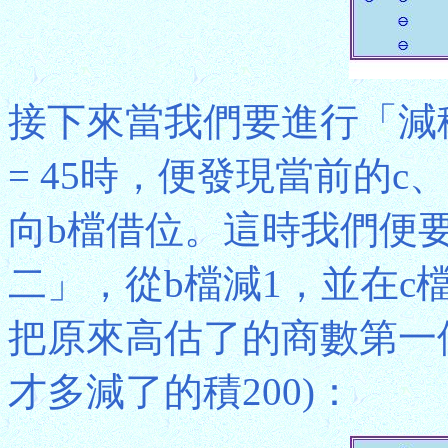
接下來當我們要進行「減積」
= 45時，便發現當前的c
向b檔借位。這時我們便
二」，從b檔減1，並在c
把原來高估了的商數第一
才多減了的積200)：