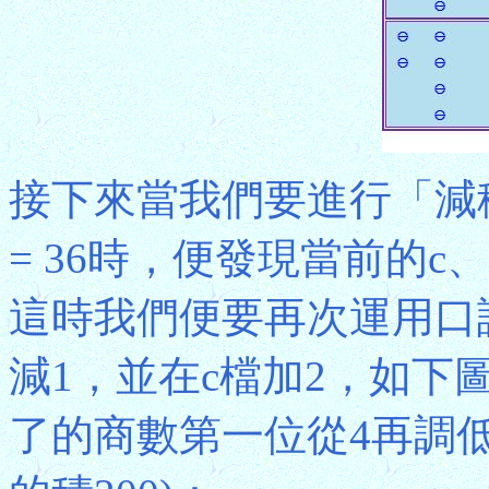
接下來當我們要進行「減積」
= 36時，便發現當前的c
這時我們便要再次運用口
減1，並在c檔加2，如下
了的商數第一位從4再調