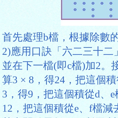
首先處理b檔，根據除數的
2)應用口訣「六二三十二
並在下一檔(即c檔)加2
算3 × 8，得24，把這個
3，得9，把這個積從d、e
12，把這個積從e、f檔