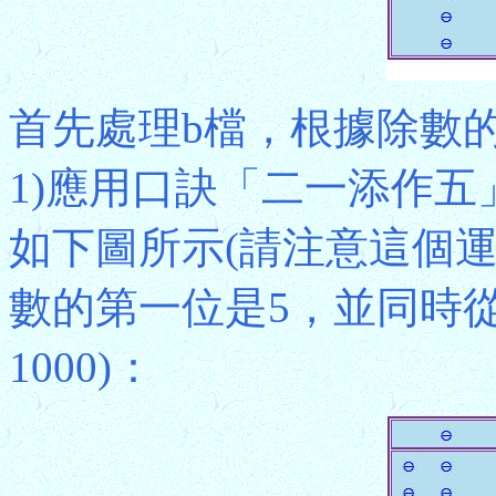
首先處理b檔，根據除數的
1)應用口訣「二一添作五
如下圖所示(請注意這個運算
數的第一位是5，並同時從被除數
1000)：