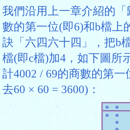
我們沿用上一章介紹的「
數的第一位(即6)和b檔上
訣「六四六十四」，把b
檔(即c檔)加4，如下圖
計4002 / 69的商數的
去60 × 60 = 3600)：