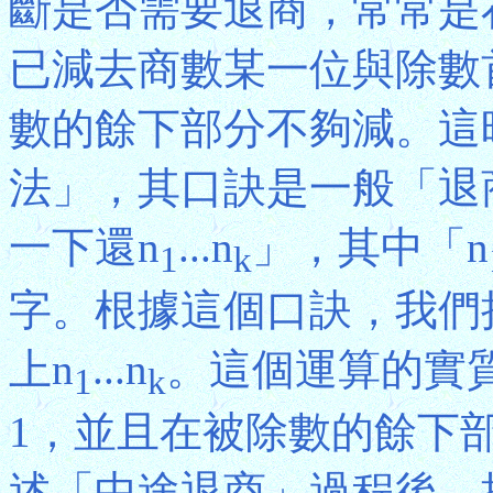
斷是否需要退商，常常是
已減去商數某一位與除數
數的餘下部分不夠減。這
法」，其口訣是一般「退
一下還n
...n
」，其中「n
1
k
字。根據這個口訣，我們
上n
...n
。這個運算的實
1
k
1，並且在被除數的餘下
述「中途退商」過程後，