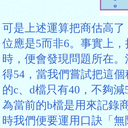
可是上述運算把商估高了，因
位應是5而非6。事實上
時，便會發現問題所在。沿
得54，當我們嘗試把這個
的c、d檔只有40，不夠減
為當前的b檔是用來記錄商
時我們便要運用口訣「無