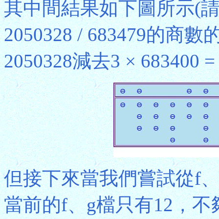
其中間結果如下圖所示(
2050328 / 68347
2050328減去3 × 683400 =
但接下來當我們嘗試從f、g檔
當前的f、g檔只有12，