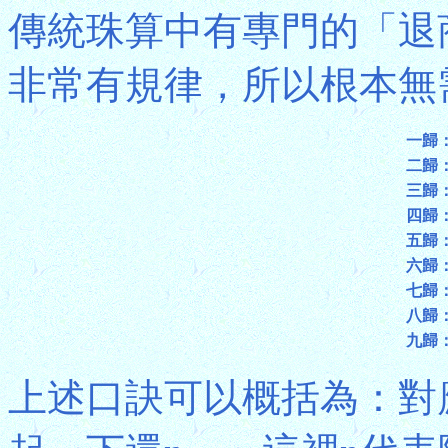
傳統珠算中有專門的「退
非常有規律，所以根本無需
一歸
二歸
三歸
四歸
五歸
六歸
七歸
八歸
九歸
上述口訣可以概括為：對