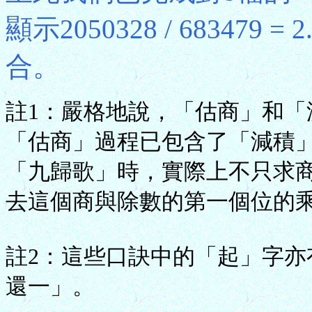
顯示2050328 / 683479
合。
註1：嚴格地說，「估商」和
「估商」過程已包含了「減積
「九歸歌」時，實際上不只求
去這個商與除數的第一個位的
註2：這些口訣中的「起」字
還一」。