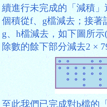
續進行未完成的「減積」過程
個積從f、g檔減去；接著計
g、h檔減去，如下圖所示
除數的餘下部分減去2 × 79 
至此我們已完成對b檔的