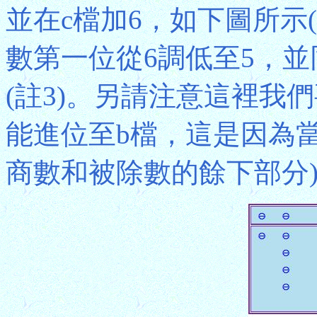
並在c檔加6，如下圖所示
數第一位從6調低至5，並
(註3)。另請注意這裡我
能進位至b檔，這是因為
商數和被除數的餘下部分