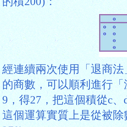
的積200)：
經連續兩次使用「退商法
的商數，可以順利進行「減
9，得27，把這個積從c
這個運算實質上是從被除數的