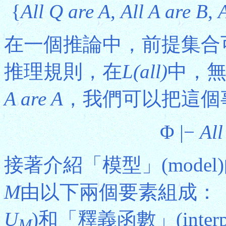
{
All Q are A
,
All A are B
,
A
在一個推論中，前提集合
推理規則，在
L(all)
中，
A are A
，我們可以把這個
Φ |−
All
接著介紹「模型」(model
M
由以下兩個要素組成：「論域
U
)和「釋義函數」(interpretat
M