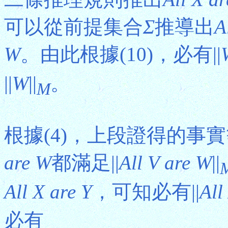
可以從前提集合
Σ
推導出
A
W
。由此根據(10)，必有||
||
W
||
。
M
根據(4)，上段證得的事
are W
都滿足||
All V are W
||
All X are Y
，可知必有||
All
必有