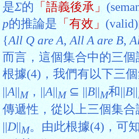
是
Σ
的
「語義後承」
(sem
p
的推論是
「有效」
(va
{
All Q are A
,
All A are B
,
A
而言，這個集合中的三個
根據(4)，我們有以下三個
||
A
||
，||
A
||
⊆ ||
B
||
和||
B
||
M
M
M
傳遞性，從以上三個集合論
||
D
||
。由此根據(4)，可知|
M