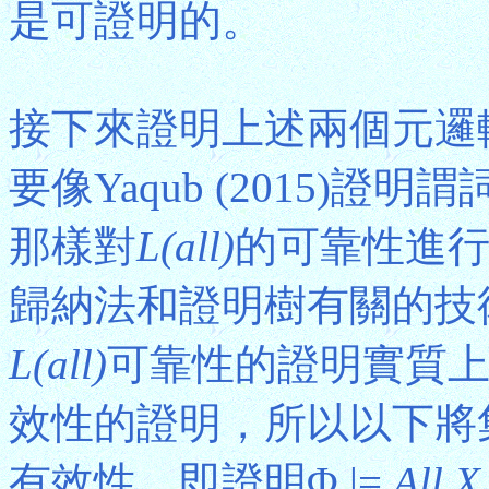
是可證明的。
接下來證明上述兩個元邏
要像Yaqub (2015)
那樣對
L(all)
的可靠性進
歸納法和證明樹有關的技
L(all)
可靠性的證明實質
效性的證明，所以以下將
有效性，即證明Φ |=
All X