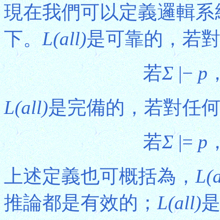
現在我們可以定義邏輯系
下。
L(all)
是可靠的，若
若
Σ
|−
p
L(all)
是完備的，若對任
若
Σ
|=
p
上述定義也可概括為，
L(a
推論都是有效的；
L(all)