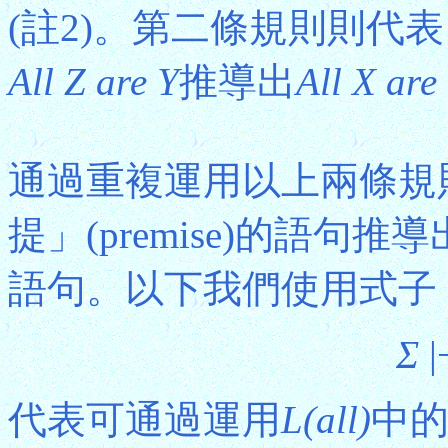
(註2)。第二條規則則代
All Z are Y
推導出
All X are
通過重複運用以上兩條規
提」(premise)的語句推導出
語句。以下我們使用式子
Σ
|
代表可通過運用
L(all)
中