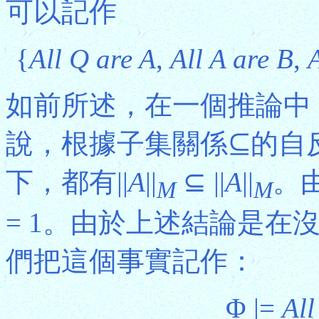
可以記作
{
All Q are A
,
All A are B
,
A
如前所述，在一個推論中
說，根據子集關係⊆的自
下，都有||
A
||
⊆ ||
A
||
。由
M
M
= 1。由於上述結論是在
們把這個事實記作：
Φ |=
All