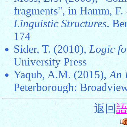
fragments", in Hamm, F. 
Linguistic Structures
. Be
174
Sider, T. (2010),
Logic f
University Press
Yaqub, A.M. (2015),
An 
Peterborough: Broadview
返回