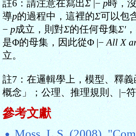
註6：請注意在寫出
Σ
|−
p
時，
導
p
的過程中，這裡的
Σ
可以包
−
p
成立，則對
Σ
的任何母集
Σ'
，
是Φ的母集，因此從Φ |−
All X a
立。
註7：在邏輯學上，模型、釋義
概念」；公理、推理規則、|−
參考文獻
Moss, L.S. (2008), "Comp