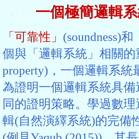
一個極簡邏輯系
「可靠性」
(soundness)和
個與「邏輯系統」相關的重要元
property)，一個邏
為證明一個邏輯系統具備
同的證明策略。學過數理
輯(自然演繹系統)的完
(例見Yaqub (2015