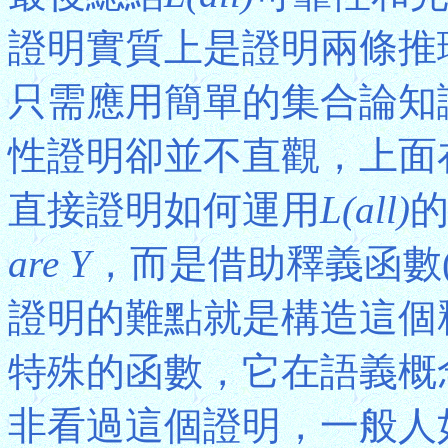
證明實質上是證明兩條推
只需應用簡單的集合論知
性證明卻並不直觀，上面
直接證明如何運用
L(all)
are Y
，而是借助釋義函數(
證明的難點就是構造這個釋
特殊的函數，它在語義概念
非看過這個證明，一般人