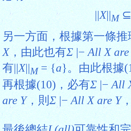
||
X
||
⊆ 
M
另一方面，根據第一條推理
X
，由此也有
Σ
|−
All X are
有||
X
||
= {
a
}。由此根據(1
M
再根據(10)，必有
Σ
|−
All 
are Y
，則
Σ
|−
All X are Y
最後總結
L(all)
可靠性和