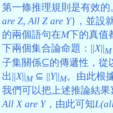
第一條推理規則是有效的
are Z
,
All Z are Y
}，並設
的兩個語句在
M
下的真值都
下兩個集合論命題：||
X
||
M
子集關係⊆的傳遞性，從
出||
X
||
⊆ ||
Y
||
。由此根據(
M
M
我們可以把上述推論結果
All X are Y
，由此可知
L(al