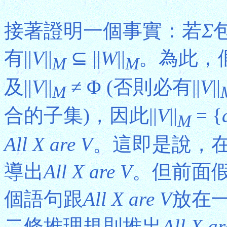
接著證明一個事實：若
Σ
有||
V
||
⊆ ||
W
||
。為此，
M
M
及||
V
||
≠ Φ (否則必有||
V
||
M
合的子集)，因此||
V
||
= {
M
All X are V
。這即是說，
導出
All X are V
。但前面
個語句跟
All X are V
放在一
二條推理規則推出
All X a