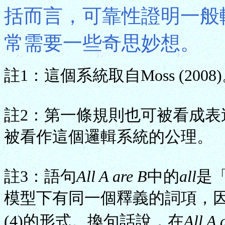
括而言，可靠性證明一般
常需要一些奇思妙想。
註1：這個系統取自Moss (2008
註2：第一條規則也可被看成表述「
被看作這個邏輯系統的公理。
註3：語句
All A are B
中的
all
是「
模型下有同一個釋義的詞項，因此
(4)的形式。換句話說，在
All A 