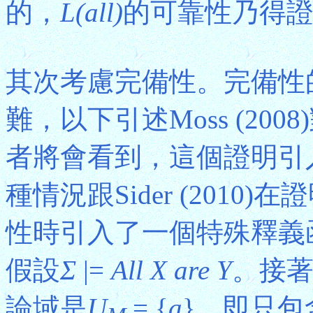
的，
L(all)
的可靠性乃得
其次考慮完備性。完備性
難，以下引述Moss (2008
者將會看到，這個證明引
種情況跟Sider (2010
性時引入了一個特殊釋義函
假設
Σ
|=
All X are Y
。接
論域是
U
= {
a
}，即只包