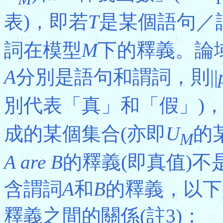
表)，即若
T
是某個語句／謂
詞在模型
M
下的釋義。論
A
分別是語句和謂詞，則||
別代表「真」和「假」)，|
成的某個集合(亦即
U
的
M
A are B
的釋義(即真值)
含謂詞
A
和
B
的釋義，以下
釋義之間的關係(註3)：