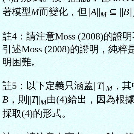
著模型
M
而變化，但||
A
||
⊆ ||
B
||
M
註4：請注意Moss (2008
引述Moss (2008)的證明
明困難。
註5：以下定義只涵蓋||
T
||
，其
M
B
，則||
T
||
由(4)給出，因為根據註
M
採取(4)的形式。