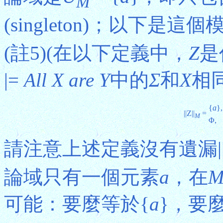
M
(singleton)；以下是這個
(註5)(在以下定義中，
Z
是
|=
All X are Y
中的
Σ
和
X
相
{
a
},
||Z||
=
M
Φ,
請注意上述定義沒有遺漏||Z
論域只有一個元素
a
，在
可能：要麼等於{
a
}，要