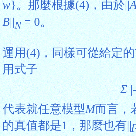
w
}。那麼根據(4)，由於||
B
||
= 0。
N
運用(4)，同樣可從給定
用式子
Σ
|
代表就任意模型
M
而言，
的真值都是1，那麼也有||