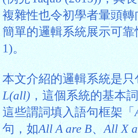
複雜性也令初學者暈頭轉
簡單的邏輯系統展示可靠
1)。
本文介紹的邏輯系統是只
L(all)
，這個系統的基本
這些謂詞填入語句框架「
句，如
All A are B
、
All X a