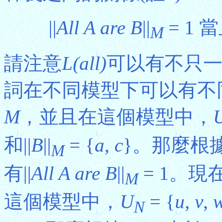
||
All A are B
||
= 1 當
M
請注意
L(all)
可以有不只
詞在不同模型下可以有不
M
，並且在這個模型中，
和||
B
||
= {
a
,
c
}。那麼根據(
M
有||
All A are B
||
= 1。
M
這個模型中，
U
= {
u
,
v
,
N