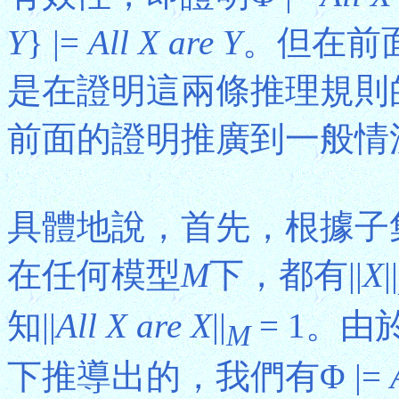
Y
} |=
All X are Y
。但在前面
是在證明這兩條推理規則
前面的證明推廣到一般情
具體地說，首先，根據子
在任何模型
M
下，都有||
X
||
知||
All X are X
||
= 1。
M
下推導出的，我們有Φ |=