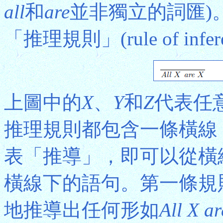
all
和
are
並非獨立的詞匯)
「推理規則」(rule of infer
上圖中的
X
、
Y
和
Z
代表任
推理規則都包含一條橫線
表「推導」，即可以從橫
橫線下的語句。第一條規
地推導出任何形如
All X ar