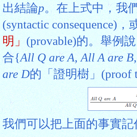
出結論
p
。在上式中，我
(syntactic consequenc
明」
(provable)的。
合{
All Q are A
,
All A are B
are D
的「證明樹」(proof t
我們可以把上面的事實記