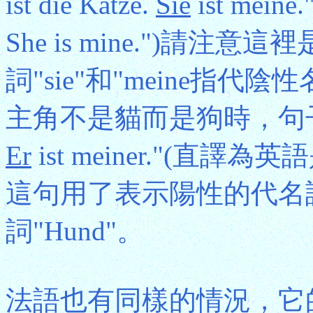
ist die Katze.
Sie
ist meine
She is mine.")請注
詞"sie"和"meine指代陰
主角不是貓而是狗時，句子則要寫成
Er
ist meiner."(直譯為英語是"H
這句用了表示陽性的代名詞"e
詞"Hund"。
法語也有同樣的情況，它