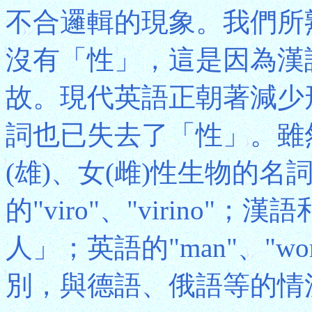
不合邏輯的現象。我們所
沒有「性」，這是因為漢
故。現代英語正朝著減少
詞也已失去了「性」。雖
(雄)、女(雌)性生物的名
的"viro"、"virino
人」；英語的"man"、"
別，與德語、俄語等的情