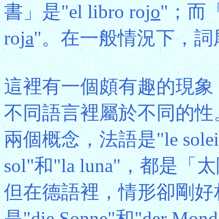
書」是"el libro roj
o
"；而「
roj
a
"。在一般情況下，詞
這裡有一個頗有趣的現象
不同語言裡屬於不同的性
兩個概念，法語是"le soleil
sol"和"la luna"，
但在德語裡，情形卻剛好
是"die Sonne"和"de