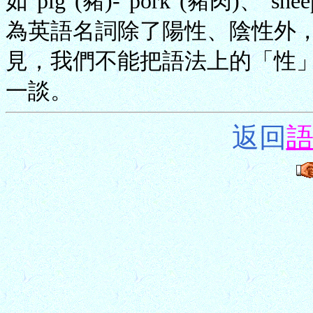
如"pig"(豬)-"pork"(豬肉)、"s
為英語名詞除了陽性、陰性外
見，我們不能把語法上的「性」(Ge
一談。
返回