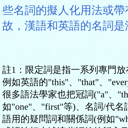
些名詞的擬人化用法或帶
故，漢語和英語的名詞是沒
註1：限定詞是指一系列專門
例如英語的"this"、"that"、"eve
很多語法學家也把冠詞("a"、"the
如"one"、"first"等)、名詞/代
語用的疑問詞和關係詞(例如"who