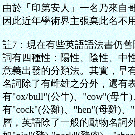
由於「印第安人」一名乃來自哥
因此近年學術界主張棄此名不
註7：現在有些英語語法書仍
詞有四種性：陽性、陰性、中性
意義出發的分類法。其實，早
名詞除了有雌雄之分外，還有
有"ox/bull"(公牛)、"cow"(
有"cock"(公雞)、"hen"(母雞
層，英語除了一般的動物名詞