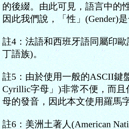
的後綴。由此可見，語言中的
因此我們說，「性」(Gende
註4：法語和西班牙語同屬印歐語系
丁語族)。
註5：由於使用一般的ASCII
Cyrillic字母」)非常不便
母的發音，因此本文使用羅馬字
註6：美洲土著人(American Na