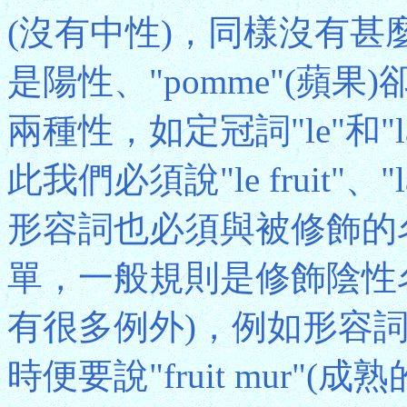
(沒有中性)，同樣沒有甚麼規
是陽性、"pomme"(蘋
兩種性，如定冠詞"le"和"l
此我們必須說"le fruit"
形容詞也必須與被修飾的
單，一般規則是修飾陰性名
有很多例外)，例如形容詞
時便要說"fruit mur"(成熟