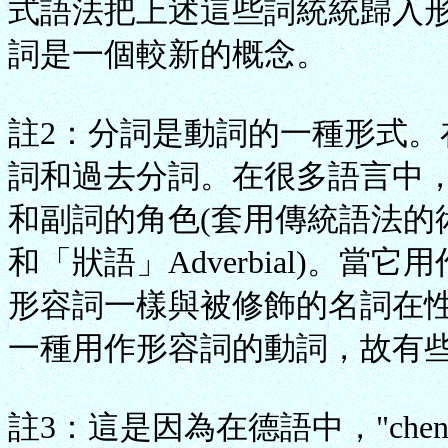
式語法把上述這些詞統統歸入
詞是一個較新的概念。
註2：分詞是動詞的一種形式。
詞和過去分詞。在很多語言中
和副詞的角色(套用傳統語法的術語
和「狀語」Adverbial)。
形容詞一樣與被修飾的名詞在
一種用作形容詞的動詞，故有
註3：這是因為在德語中，"chen