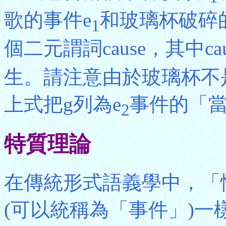
歌的事件e
和玻璃杯破碎
1
個二元謂詞cause，其中caus
生。請注意由於玻璃杯不
上式把g列為e
事件的「
2
特質理論
在傳統形式語義學中，「性質」
(可以統稱為「事件」)