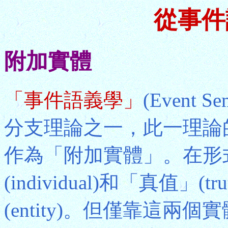
從事件
附加實體
「事件語義學」
(Event
分支理論之一，此一理論
作為「附加實體」。在形
(individual)和「真值」(
(entity)。但僅靠這