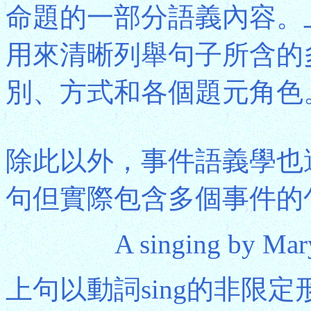
命題的一部分語義內容。
用來清晰列舉句子所含的
別、方式和各個題元角色
除此以外，事件語義學也
句但實際包含多個事件的
A singing by Mar
上句以動詞sing的非限定形