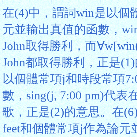
在(4)中，謂詞win是以
元並輸出真值的函數，win
John取得勝利，而∀w[wi
John都取得勝利，正是(1)
以個體常項j和時段常項7:
數，sing(j, 7:00 pm)
歌，正是(2)的意思。在(6
feet和個體常項j作為論元並輸