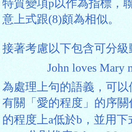
特質變項p以作為指標，
意上式跟(8)頗為相似。
接著考慮以下包含可分級
John loves Mary 
為處理上句的語義，可以假
有關「愛的程度」的序關
的程度上a低於b，並用下