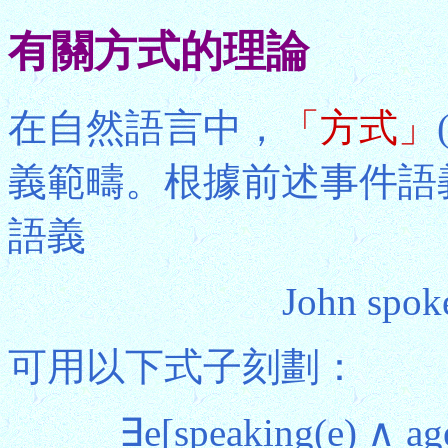
有關方式的理論
在自然語言中，
「方式」
義範疇。根據前述事件語
語義
John spok
可用以下式子刻劃：
∃e[speaking(e) ∧ ag