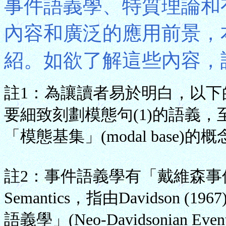
事件語義學、特質理論和
內容和廣泛的應用前景，
紹。如欲了解這些內容，
註1：為讓讀者易於明白，以
要細致刻劃模態句(1)的語義，至少須
「模態基集」(modal base)的
註2：事件語義學有「戴維森事件語義學」
Semantics，指由Davidson
語義學」(Neo-Davidsonian Even