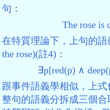
句：
The rose is
在特質理論下，上句的語
the rose)(註4)：
∃p[red(p) ∧ deep(
跟事件語義學相似，上式
整句的語義分拆成三個合