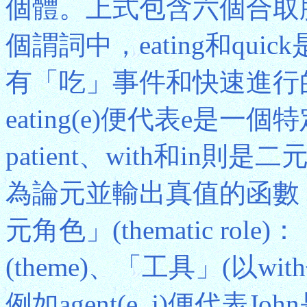
個體。上式包含六個合取
個謂詞中，eating和qu
有「吃」事件和快速進行
eating(e)便代表e是一
patient、with和in
為論元並輸出真值的函數
元角色」(thematic rol
(theme)、「工具」(以w
例如agent(e, j)便代表