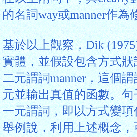
的名詞way或manner作
基於以上觀察，Dik (1
實體，並假設包含方式狀
二元謂詞manner，這
元並輸出真值的函數。句
一元謂詞，即以方式變項
舉例說，利用上述概念，可