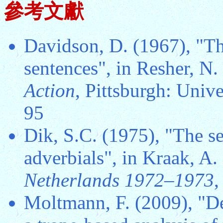
參考文獻
Davidson, D. (1967), "Th
sentences", in Resher, N.
Action
, Pittsburgh: Unive
95
Dik, S.C. (1975), "The s
adverbials", in Kraak, A. 
Netherlands 1972–1973
,
Moltmann, F. (2009), "Deg