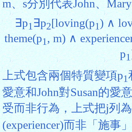
m、s分別代表John、Mary
∃p
∃p
[loving(p
) ∧ lo
1
2
1
theme(p
, m) ∧ experience
1
p
1
上式包含兩個特質變項p
1
愛意和John對Susan
受而非行為，上式把j列為
(experiencer)而非「施事