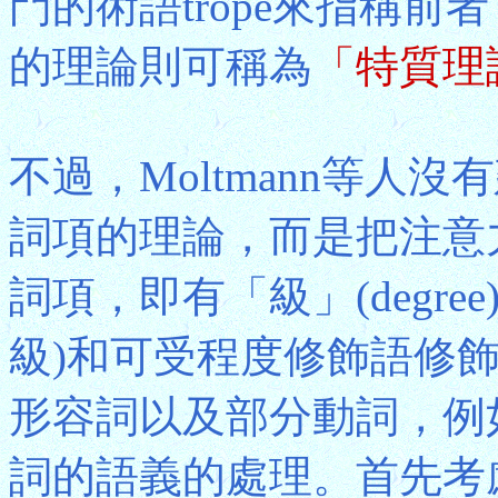
門的術語trope來指稱前
的理論則可稱為
「特質理
不過，Moltmann等人
詞項的理論，而是把注意力集中
詞項，即有「級」(degr
級)和可受程度修飾語修
形容詞以及部分動詞，例如l
詞的語義的處理。首先考