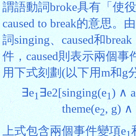
謂語動詞broke具有「使役」
caused to break
詞singing、caused和bre
件，caused則表示兩
用下式刻劃(以下用m和g分別代
∃e
∃e
2[singing(e
) ∧ a
1
1
theme(e
, g) ∧
2
上式包含兩個事件變項e
1