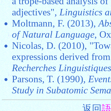
a trope-based analysis of
adjectives",
Linguistics 
Moltmann, F. (2013),
Abs
of Natural Language
, Ox
Nicolas, D. (2010), "Tow
expressions derived from
Recherches Linguistiques
Parsons, T. (1990),
Event
Study in Subatomic Sema
返回