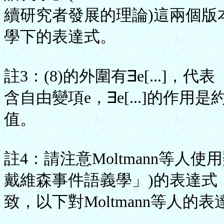
續研究者發展的理論)這兩個版
學下的表達式。
註3：(8)的外圍有∃e[...]，代
含自由變項e，∃e[...]的作
值。
註4：請注意Moltmann等人
戴維森事件語義學」)的表達式
致，以下對Moltmann等人的