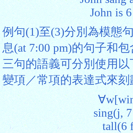
John is 6
例句(1)至(3)分別為模態
息(at 7:00 pm)的句子
三句的語義可分別使用以
變項／常項的表達式來刻劃
∀w[win
sing(j,
tall(6