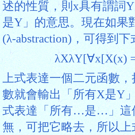
述的性質，則x具有謂詞
是Y」的意思。現在如果
(λ-abstraction)，可得到
λXλY[∀x[X(x) =
上式表達一個二元函數，
數就會輸出「所有X是Y
式表達「所有…是…」這
無，可把它略去，所以上