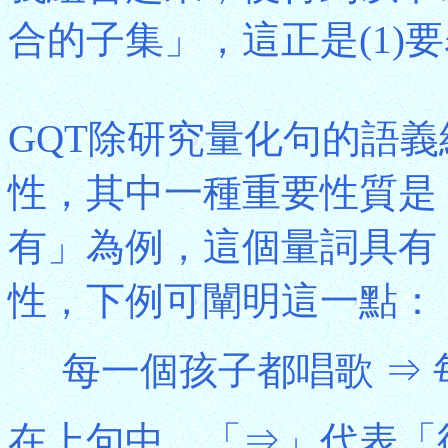
合的子集」，這正是(1)
GQT除研究量化句的語
性，其中一種重要性質是
有」為例，這個量詞具有
性，下例可闡明這一點：
每一個孩子都唱歌 ⇒ 
在上句中，「⇒」代表「衍推」