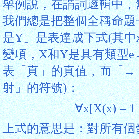
舉例說，在謂詞邏輯中，
我們總是把整個全稱命題
是Y」是表達成下式(其中
變項，X和Y是具有類型e
表「真」的真值，而「→
射」的符號)：
∀x[X(x) = 1
上式的意思是：對所有個