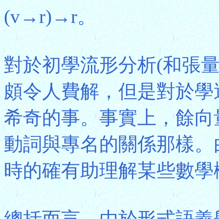
(v→r)→r。
對於初學流形分析(和張
頗令人費解，但是對於學
希奇的事。事實上，餘向
動詞與專名的關係那樣。
時的確有助理解某些數學
總括而言，由於形式語義