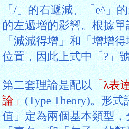
「/」的右遞減、「e^」
的左遞增的影響。根據單
「減減得增」和「增增得
位置，因此上式中「?」
第二套理論是配以
「λ表
論」
(Type Theory
值」定為兩個基本類型，