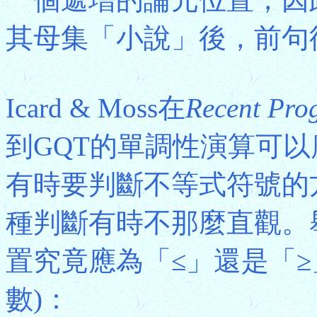
其母集「小說」後，前句
Icard & Moss在
Recent Pro
到GQT的單調性演算可
有時要判斷不等式符號的
種判斷有時不那麼直觀。
置究竟應為「≤」還是「≥
數)：