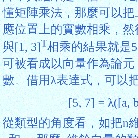
懂矩陣乘法，那麼可以把
應位置上的實數相乘，然後把
T
與[1, 3]
相乘的結果就是5 × 
可被看成以向量作為論元
數。借用λ表達式，可以把餘
[5, 7] = λ([a, 
從類型的角度看，如把n