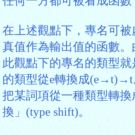
任何一方都可被看成函數
在上述觀點下，專名可被
真值作為輸出值的函數。
此觀點下的專名的類型就是
的類型從e轉換成(e→t)
把某詞項從一種類型轉換
換」(type shift)。