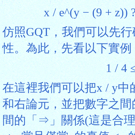
x / e^(y − (9 + z))
仿照GQT，我們可以先
性。為此，先看以下實例
1 / 4
在這裡我們可以把x / y
和右論元，並把數字之間
間的「⇒」關係(這是合