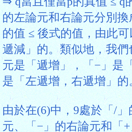
⇒ q當且僅當p的真值 ≤
的左論元和右論元分別換
的值 ≤ 後式的值，由此
遞減」的。類似地，我們
元是「遞增」，「−」是
是「左遞增，右遞增」的
由於在(6)中，9處於「/
元、「−」的右論元和「