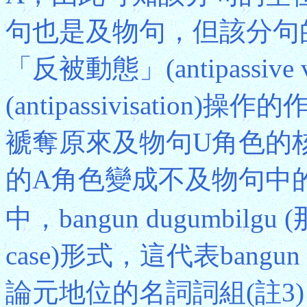
句也是及物句，但該分句的動詞
「反被動態」(antipassive 
(antipassivisati
褫奪原來及物句U角色的
的A角色變成不及物句中
中，bangun dugumbilg
case)形式，這代表bangu
論元地位的名詞詞組(註3