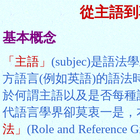
從主語到
基本概念
「主語」
(subjec)
方語言(例如英語)的語
於何謂主語以及是否每種
代語言學界卻莫衷一是，
法」
(Role and Refer