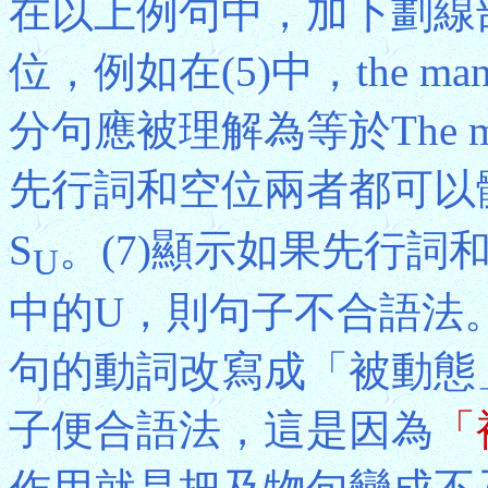
在以上例句中，加下劃線
位，例如在(5)中，the
分句應被理解為等於The man 
先行詞和空位兩者都可以
S
。(7)顯示如果先行
U
中的U，則句子不合語法。(
句的動詞改寫成「被動態」(pa
子便合語法，這是因為
「