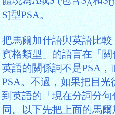
體現為A或S (包含S
和S
A
U
S]型PSA。
把馬爾加什語與英語比較
賓格類型」的語言在「關
英語的關係詞不是PSA
PSA。不過，如果把目
到英語的「現在分詞分句
同。以下先把上面的馬爾