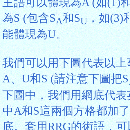
主語可以體現為A (如(1)和
為S (包含S
和S
，如(3)
A
U
能體現為U。
我們可以用下圖代表以上
A、U和S (請注意下圖把S
下圖中，我們用網底代表
中A和S這兩個方格都加
底。套用RRG的術語，