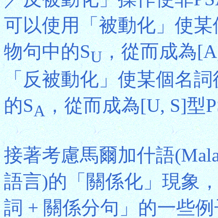
可以使用「被動化」使某
物句中的S
，從而成為[A
U
「反被動化」使某個名詞
的S
，從而成為[U, S]型
A
接著考慮馬爾加什語(Mal
語言)的「關係化」現象
詞 + 關係分句」的一些例子(引自