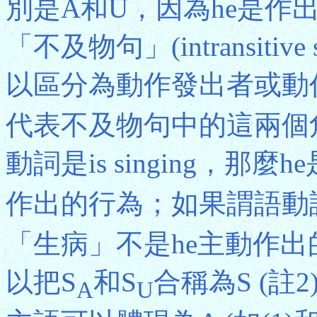
別是A和U，因為he是作
「不及物句」(intransiti
以區分為動作發出者或動
代表不及物句中的這兩個角
動詞是is singing，那麼he
作出的行為；如果謂語動詞是i
「生病」不是he主動作
以把S
和S
合稱為S (註
A
U