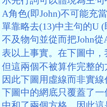
示先行詞可以體現為主句
A角色(即John)不可能充
單靠略去(13)中主句的U 
不及物句並從而把John從
表以上事實。在下圖中，
但這兩個不被算作完整的方
因此下圖用虛線而非實線
下圖中的網底只覆蓋了一
中和了兩個方格，因此這