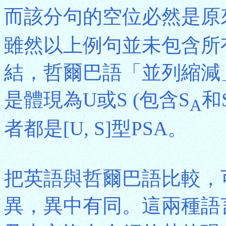
而該分句的空位必然是原
雖然以上例句並未包含所
結，哲爾巴語「並列縮減
是體現為U或S (包含S
和
A
者都是[U, S]型PSA。
把英語與哲爾巴語比較，
異，異中有同。這兩種語