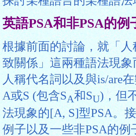
探討某種語言的某種語法
英語PSA和非PSA的例
根據前面的討論，就「人稱代
致關係」這兩種語法現象
人稱代名詞以及與is/ar
A或S (包含S
和S
)，但
A
U
法現象的[A, S]型PSA
例子以及一些非PSA的