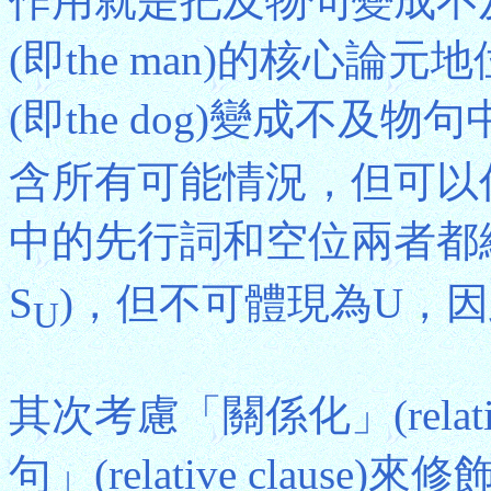
作用就是把及物句變成不
(即the man)的核心
(即the dog)變成不及物句
含所有可能情況，但可以
中的先行詞和空位兩者都總
S
)，但不可體現為U，因此
U
其次考慮「關係化」(relati
句」(relative clau