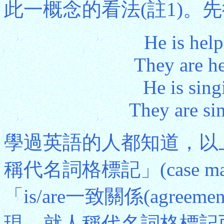
此一概念的看法(註1)。
He is hel
They are h
He is sin
They are si
學過英語的人都知道，以
稱代名詞格標記」(case markin
「is/are一致關係(agre
現。就人稱代名詞格標記