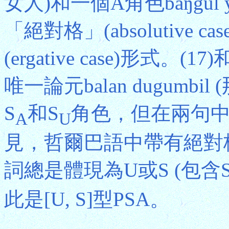
女人)和一個A角色baŋgul 
「絕對格」(absolutive
(ergative case)形式
唯一論元balan dugum
S
和S
角色，但在兩句
A
U
見，哲爾巴語中帶有絕對
詞總是體現為U或S (包含
此是[U, S]型PSA。