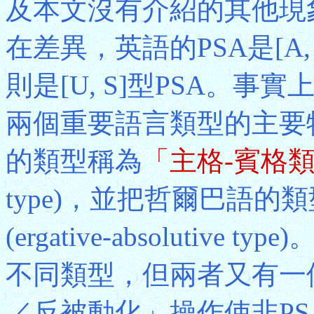
及本文沒有介紹的其他現象
在差異，英語的PSA是[A,
則是[U, S]型PSA。事
兩個重要語言類型的主要
的類型稱為
「主格-賓格
type)，並把哲爾巴語的
(ergative-absoluti
不同類型，但兩者又有一
／反被動化」操作使非PS