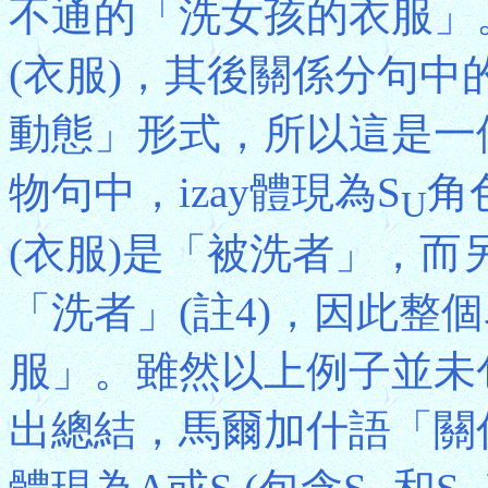
不通的「洗女孩的衣服」。(2
(衣服)，其後關係分句中的謂
動態」形式，所以這是一
物句中，izay體現為S
角色
U
(衣服)是「被洗者」，而另一名
「洗者」(註4)，因此整
服」。雖然以上例子並未
出總結，馬爾加什語「關係