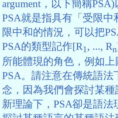
argument，以下簡稱P
PSA就是指具有「受限
限中和的情況，可以把P
PSA的類型記作[R
, ..., R
1
n
所能體現的角色，例如上圖所
PSA。請注意在傳統語
念，因為我們會探討某種
新理論下，PSA卻是語