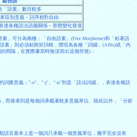
綜合語
含「語素」數目較多
來區別意義－詞序相對自由
gy)來表達各種語法語義關係－形態變化發達
為兩種：「自由語素」(Free Morpheme)和「粘著語
著語素」則必須粘附於詞根，體現為各種「詞綴」(Affix)或「內
」之間的間隔，在實際書寫時無須寫出這個符號)：
」
的詞匯意義；"-o"、"-j"、"-n"則是「語法詞綴」，表達各種語
)，而後者則是每個詞承載著較多意義單位。除此以外，「分析
age)(註6)，這類語言基本上是一個詞只承載一個意義單位，幾乎完全沒有