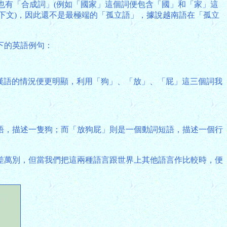
過漢語也有「合成詞」(例如「國家」這個詞便包含「國」和「家」這
見下文)，因此還不是最極端的「孤立語」，據說越南語在「孤立
下的英語例句：
 eat")不分。漢語的情況便更明顯，利用「狗」、「放」、「屁」這三個詞我
語，描述一隻狗；而「放狗屁」則是一個動詞短語，描述一個行
差萬別，但當我們把這兩種語言跟世界上其他語言作比較時，便