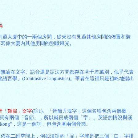
稿
到過大廈中的一兩個房間，從來沒有見過其他房間的佈置和裝
睹這座宏偉大廈內其他房間的別緻風光。
間無論在文字、語音還是語法方間都存在著千差萬別，似乎代表
rastive Linguistics)。筆者在這裡只是粗略地指出
音「雞腸」文字
(註1)。「音節方塊字」這個名稱包含兩個概
，由於這個詞有兩個「音節」，所以就寫成兩個「字」。英語的情況與漢
kong"，這是一個詞，但包含著兩個音節。
排佈在二維空間上，例如漢語的「品」字就是把三個「口」字排