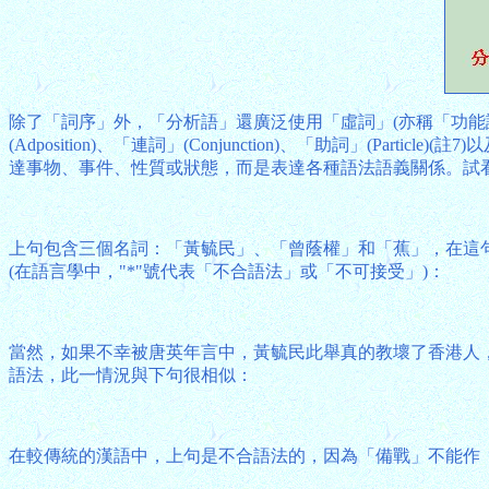
除了「詞序」外，「分析語」還廣泛使用「虛詞」(亦稱「功能詞」)。一般來
(Adposition)、「連詞」(Conjunction)、「助詞」(Part
達事物、事件、性質或狀態，而是表達各種語法語義關係。試
上句包含三個名詞：「黃毓民」、「曾蔭權」和「蕉」，在這
(在語言學中，"*"號代表「不合語法」或「不可接受」)：
當然，如果不幸被唐英年言中，黃毓民此舉真的教壞了香港人
語法，此一情況與下句很相似：
在較傳統的漢語中，上句是不合語法的，因為「備戰」不能作