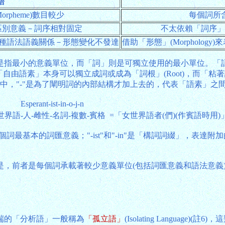
語
rpheme)數目較少
每個詞所
r)來區別意義－詞序相對固定
不太依賴「詞序」
來表達各種語法語義關係－形態變化不發達
借助「形態」(Morpholo
小的意義單位，而「詞」則是可獨立使用的最小單位。「語素」可分
因此，「自由語素」本身可以獨立成詞或成為「詞根」(Root)，而「粘
詞(在下例中，"-"是為了闡明詞的內部結構才加上去的，代表「語素
Esperant-ist-in-o-j-n
世界語-人-雌性-名詞-複數-賓格
=「女世界語者(們)(作賓語時用)
詞最基本的詞匯意義；"-ist"和"-in"是「構詞詞綴」，表達附加
是，前者是每個詞承載著較少意義單位(包括詞匯意義和語法意義
端的「分析語」一般稱為
「孤立語」
(Isolating Langu