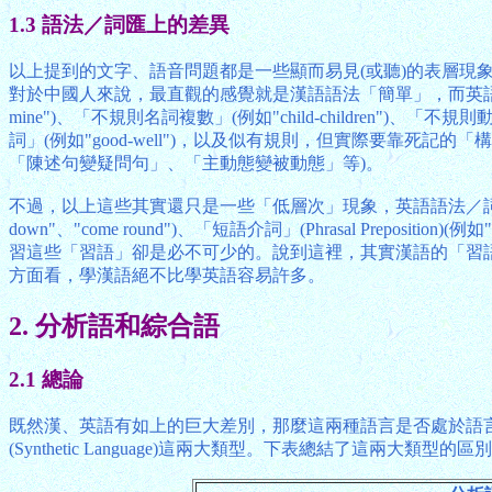
1.3 語法／詞匯上的差異
以上提到的文字、語音問題都是一些顯而易見(或聽)的表層
對於中國人來說，最直觀的感覺就是漢語語法「簡單」，而英語語法
mine")、「不規則名詞複數」(例如"child-children")、「不
詞」(例如"good-well")，以及似有規則，但實際要靠死記的「構詞法」(W
「陳述句變疑問句」、「主動態變被動態」等)。
不過，以上這些其實還只是一些「低層次」現象，英語語法／詞匯的真正難
down"、"come round")、「短語介詞」(Phrasal Pre
習這些「習語」卻是必不可少的。說到這裡，其實漢語的「習語
方面看，學漢語絕不比學英語容易許多。
2. 分析語和綜合語
2.1 總論
既然漢、英語有如上的巨大差別，那麼這兩種語言是否處於語
(Synthetic Language)這兩大類型。下表總結了這兩大類型的區