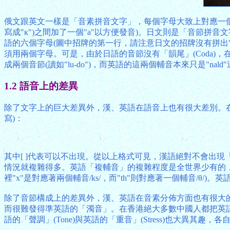
俄文跟英文一樣是「音素拼音文字」，每個字母大致上對應一個音素(Ph
寫成"к")之間加了一個"a"以方便發音)。日文則是「音節拼音
語的六個字母(圖中招牌的第一行，請注意日文的招牌沒有拼出"s"這個
須用兩個字母。可是，由於日語的音節沒有「韻尾」(Coda)，在拼寫
成兩個音節(讀如"lu-do")，而英語的這兩個輔音本來只是"nal
1.2 語音上的差異
除了文字上的巨大差異外，漢、英語在語音上也有很大差別。在
寫)：
其中[ ]代表可以不出現。從以上格式可見，漢語絕對不會出現「
情況就複雜得多。英語「複輔音」的複雜程度是全世界少有的，最多
裡"x"是對應著兩個輔音/ks/，而"th"則對應著一個輔音/
除了音節構成上的差異外，漢、英語在音素分佈方面也有很大
而很難發得準英語的「濁音」。在香港絕大多數中國人都把英
語的「聲調」(Tone)與英語的「重音」(Stress)也大異其