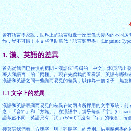
曾有語言學家說，世界上的語言就像一座宏偉大廈內的不同房
飾，豈不可惜！本文將借助當代「語言類型學」(Linguistic
1. 漢、英語的差異
首先從我們已住慣的房間－漢語(即俗稱的「中文」)和英語
著人類語言上的「兩極」。現在先讓我們看看漢、英語有哪些差異，其實
漢語和英語之間一些顯而易見的差異，以作為一個引子，無意
1.1 文字上的差異
漢語和英語最顯而易見的差異在於兩者所採用的文字系統：前
念：「音節」和「方塊」。在漢語中，幾乎每個「字」(Charact
語截然不同，英語只有「詞」(Word)而沒有「字」的概念，每
接著讓我們看「方塊字」與「雞腸字」的差別。借用幾何學的