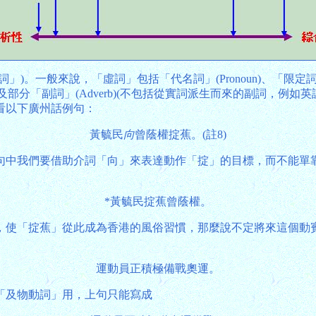
說，「虛詞」包括「代名詞」(Pronoun)、「限定詞」(Determi
icle)(註7)以及部分「副詞」(Adverb)(不包括從實詞派生而來的副詞，例
看以下廣州話例句：
黃毓民
向
曾蔭權掟蕉。(註8)
句中我們要借助介詞「向」來表達動作「掟」的目標，而不能單
*黃毓民掟蕉曾蔭權。
，使「掟蕉」從此成為香港的風俗習慣，那麼說不定將來這個動
運動員正積極備戰奧運。
「及物動詞」用，上句只能寫成