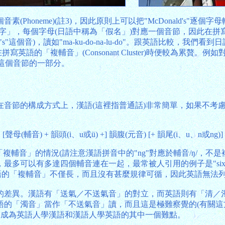
oneme)(註3)，因此原則上可以把"McDonald's"逐個字
文字」，每個字母(日語中稱為「假名」)對應一個音節，因此在拼寫
音)，讀如"ma-ku-do-na-lu-do"。跟英語比較，我們看
英語的「複輔音」(Consonant Cluster)時便較為累贅。
d"這個音節的一部分。
音節的構成方式上，漢語(這裡指普通話)非常簡單，如果不考
[聲母(輔音) + 韻頭(i、u或ü) +] 韻腹(元音) [+ 韻尾(i、u、n或ng)]
複輔音」的情況(請注意漢語拼音中的"ng"對應於輔音/ŋ/，
可以有多達四個輔音連在一起，最常被人引用的例子是"sixths
θ/)。英語的「複輔音」不僅長，而且沒有甚麼規律可循，因此英語無
的差異。漢語有「送氣／不送氣音」的對立，而英語則有「清／
語的「濁音」當作「不送氣音」讀，而且這是極難察覺的(有關這
趣，各自成為英語人學漢語和漢語人學英語的其中一個難點。