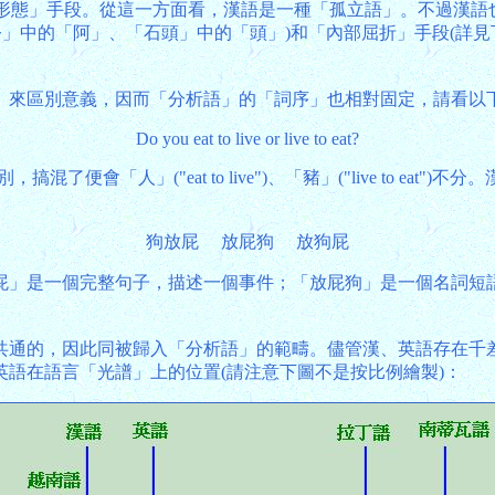
成的詞)或「形態」手段。從這一方面看，漢語是一種「孤立語」。不
公」中的「阿」、「石頭」中的「頭」)和「內部屈折」手段(詳
」來區別意義，因而「分析語」的「詞序」也相對固定，請看以
Do you eat to live or live to eat?
搞混了便會「人」("eat to live")、「豬」("live to
狗放屁 放屁狗 放狗屁
屁」是一個完整句子，描述一個事件；「放屁狗」是一個名詞短
共通的，因此同被歸入「分析語」的範疇。儘管漢、英語存在千
語在語言「光譜」上的位置(請注意下圖不是按比例繪製)：