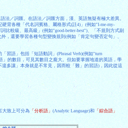
－語法／詞匯。在語法／詞匯方面，漢、英語無疑有極大差異。
「代名詞賓格、屬格形式(註4)」(例如"I-me-my-
容詞比較級、最高級」(例如"good-better-best")、「不規則方式副
lanation")。此外，還要學習各種句型變換規則(例如「肯定句變否定句」、
「短語動詞」(Phrasal Verb)(例如"turn
如煙海」來形容英語「習語」的數目，可見其數目之龐大。但如要掌握地道的英語，學
不遑多讓」本身就是不常見，因而較「難」的習語)，因此從這
言大致上可分為
「分析語」
(Analytic Language)和
「綜合語」