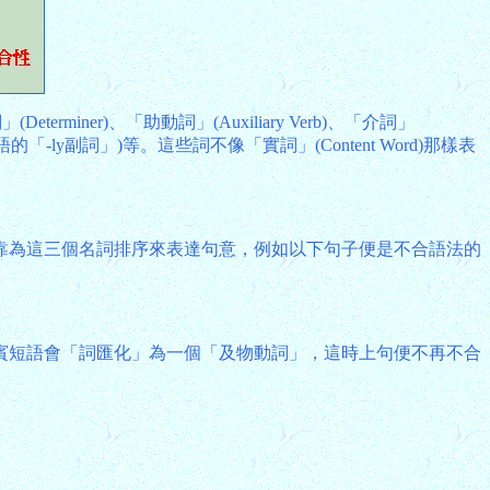
ner)、「助動詞」(Auxiliary Verb)、「介詞」
如英語的「-ly副詞」)等。這些詞不像「實詞」(Content Word)那樣表
靠為這三個名詞排序來表達句意，例如以下句子便是不合語法的
賓短語會「詞匯化」為一個「及物動詞」，這時上句便不再不合