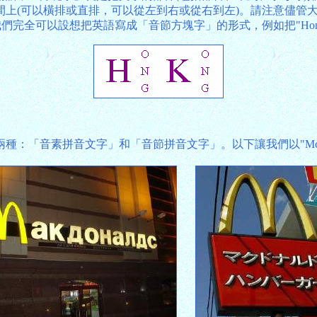
間上(可以橫排或直排，可以從左到右或從右到左)。請注意儘管
完全可以設想把英語寫成「音節方塊字」的形式，例如把"Hong
：「音素拼音文字」和「音節拼音文字」。以下讓我們以"McDon