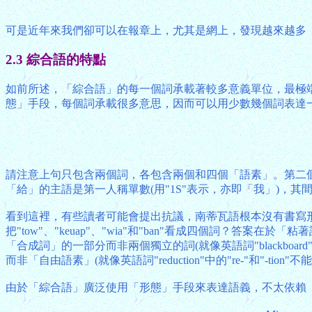
可是近年來我們卻可以在報章上，尤其是網上，發現越來越多「備戰」
2.3 綜合語的特點
如前所述，「綜合語」的每一個詞承載著較多意義單位，最極
態」手段，每個詞承載很多意思，因而可以用少數幾個詞表達一個句子
請注意上句只包含兩個詞，各包含兩個和四個「語素」。第二個詞是一
「給」的主語是第一人稱單數(用"1S"表示，亦即「我」)，其
看到這裡，有些讀者可能會提出抗議，南蒂瓦語根本沒有書寫
把"tow"、"keuap"、"wia"和"ban"看成四個詞？答
「合成詞」的一部分而非兩個獨立的詞(就像英語詞"blackboard"
而非「自由語素」(就像英語詞"reduction"中的"re-"和"-ti
由於「綜合語」廣泛使用「形態」手段來表達語義，不太依賴