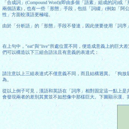
「合成詞」(Compound Word)(即由多個「語素」組
兩個語素)，也有一些「形態」手段，包括「詞綴」(例如「阿
性」方面較漢語更極端。
由於「分析語」的「形態」手段不發達，因此便要使用「詞序
在上句中，"eat"與"live"所處位置不同，便造成意義上的巨大差別，
們可以構造以下三組合語法且有意義的表達式：
請注意以上三組表達式不僅意義不同，而且結構迥異。「狗放
為。
從以上例子可見，漢語和英語在「詞序」相對固定這一點上是
會發現兩者的差別其實並不如想像中那樣巨大。下圖顯示漢、英