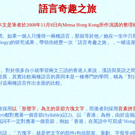
語言奇趣之旅
本文是筆者於2008年11月8日向Mensa Hong Kong所作演講的整理
間。如果一個人只懂得一兩種語言，那就等於他／她在一生中只
 Typology)的研究成果，帶領你經歷一次「語言奇趣之旅」，一
出發。對於很多自小就學習兩文三語的香港人來說，漢語與英語之
比較兩種語言的異同本是一種專門的學問，稱為「對比語言學」(Cont
對這兩種語言作出全面的比較。
者採用
以「形聲字」為主的音節方塊文字
，而後者則採用
音素拼
er)都對應著一個音節(Syllable)(註2)。以「香港」為例
個詞不一定對應著一個音節，例如「香港」在英語中可寫成"Hong
術語，「方塊字」就是把文字的部件(包括部首、筆劃、字母等)