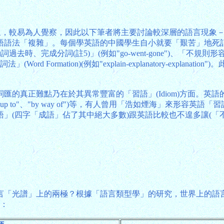
現象，較易為人覺察，因此以下筆者將主要討論較深層的語言現象
「複雜」。每個學英語的中國學生自小就要「艱苦」地死記硬背各種
規則動詞過去時、完成分詞(註5)」(例如"go-went-gone")、「不規則形
ord Formation)(例如"explain-explanatory-exp
點乃在於其異常豐富的「習語」(Idiom)方面。英語的「習語」包括
position)(例如"up to"、"by way of")等，有人曾用「浩
」(四字「成語」佔了其中絕大多數)跟英語比較也不遑多讓(「
言「光譜」上的兩極？根據「語言類型學」的研究，世界上的語
別：