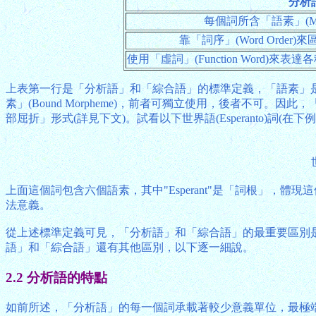
分析
每個詞所含「語素」(Mo
靠「詞序」(Word Orde
使用「虛詞」(Function Word)
上表第一行是「分析語」和「綜合語」的標準定義，「語素」是指最
素」(Bound Morpheme)，前者可獨立使用，後者不可。
部屈折」形式(詳見下文)。試看以下世界語(Esperanto)
上面這個詞包含六個語素，其中"Esperant"是「詞根」，體現這個
法意義。
從上述標準定義可見，「分析語」和「綜合語」的最重要區別
語」和「綜合語」還有其他區別，以下逐一細說。
2.2 分析語的特點
如前所述，「分析語」的每一個詞承載著較少意義單位，最極