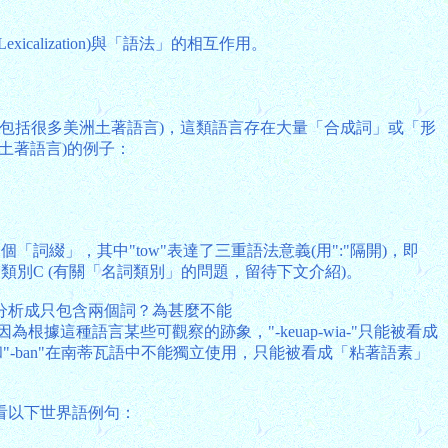
ization)與「語法」的相互作用。
nguage)(例子包括很多美洲土著語言)，這類語言存在大量「合成詞」或「形
種土著語言)的例子：
「詞綴」，其中"tow"表達了三重語法意義(用":"隔開)，即
詞類別C (有關「名詞類別」的問題，留待下文介紹)。
分析成只包含兩個詞？為甚麼不能
為根據這種語言某些可觀察的跡象，"-keuap-wia-"只能被看成
ow-"和"-ban"在南蒂瓦語中不能獨立使用，只能被看成「粘著語素」
看以下世界語例句：