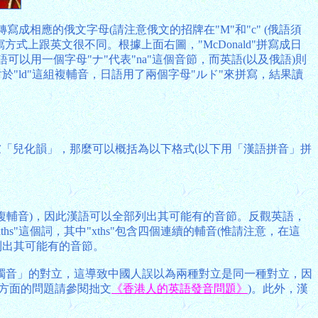
母轉寫成相應的俄文字母(請注意俄文的招牌在"M"和"c" (俄語須
方式上跟英文很不同。根據上面右圖，"McDonald"拼寫成日
到日語可以用一個字母"ナ"代表"na"這個音節，而英語(以及俄語)則
例如對於"ld"這組複輔音，日語用了兩個字母"ルド"來拼寫，結果讀
慮「兒化韻」，那麼可以概括為以下格式(以下用「漢語拼音」拼
不是複輔音)，因此漢語可以全部列出其可能有的音節。反觀英語，
"這個詞，其中"xths"包含四個連續的輔音(惟請注意，在這
法列出其可能有的音節。
濁音」的對立，這導致中國人誤以為兩種對立是同一種對立，因
方面的問題請參閱拙文
《香港人的英語發音問題》
)。此外，漢