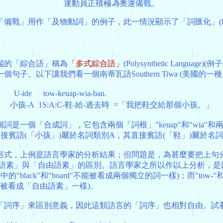
運動員正積極
為
奧運備戰。
用作「及物動詞」的例子，此一情況顯示了「詞匯化」(Lexical
端的「綜合語」稱為
「多式綜合語」
(Polysynthetic La
。以下讓我們看一個南蒂瓦語Southern Tiwa (美國的一
U-ide
tow-keuap-wia-ban.
小孩-A
1S:A:C-鞋-給-過去時
=「我把鞋交給那個小孩。」
個「合成詞」，它包含兩個「詞根」"keuap"和"wia"和兩個
間接賓語(「小孩」)屬於名詞類別A，其直接賓語(「鞋」)屬於名
形式，上例是語言學家的分析結果；但問題是，為甚麼要把上句
案在於「粘著語素」與「自由語素」的區別。語言學家之所以作以上分析，是因
中的"black"和"board"不能被看成兩個獨立的詞一樣)；而"t
on"不能被看成「自由語素」一樣)。
「詞序」來區別意義，因此這類語言的「詞序」也相對自由。試