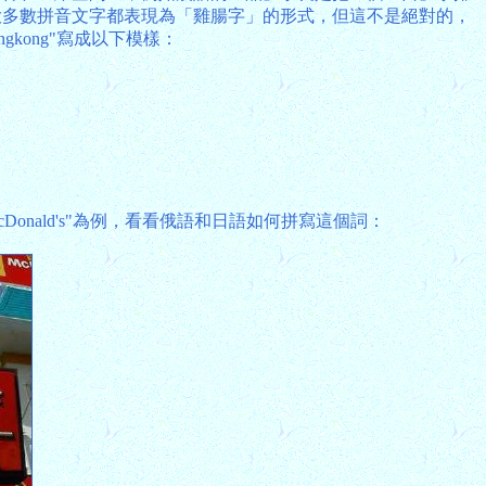
大多數拼音文字都表現為「雞腸字」的形式，但這不是絕對的，
kong"寫成以下模樣：
ald's"為例，看看俄語和日語如何拼寫這個詞：