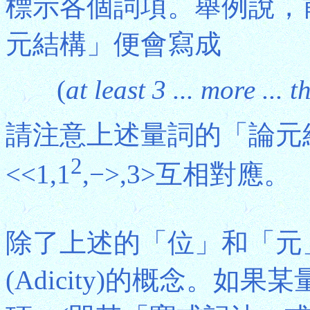
標示各個詞項。舉例說，前述
元結構」便會寫成
(
at least 3 ... more ... t
請注意上述量詞的「論元
2
<<1,1
,−>,3>互相對應。
除了上述的「位」和「元
(Adicity)的概念。