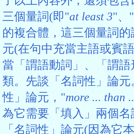
了以上內容外，還須包含
三個量詞(即"
at least 3
"、"
的複合體，這三個量詞的
元(在句中充當主語或賓語
當「謂語動詞」、「謂語
類。先談「名詞性」論元
性」論元，"
more ... than ..
為它需要「填入」兩個名詞
「名詞性」論元(因為它