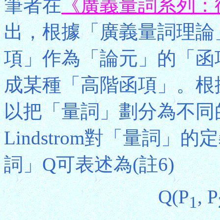
筆者在
《廣義量詞系列：
出，根據「廣義量詞理論
項」作為「論元」的「函
成某種「高階函項」。根
以把「量詞」劃分為不同
Lindstrom對「量詞」的
詞」Q可表述為(註6)
Q(P
, P
1