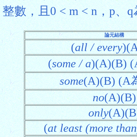
整數，且0 < m < n，p、q為
論元結構
(
all / every
)(
(
some / a
)(A)(B)
some
(A)(B) (
no
(A)(B)
only
(A)(B
(
at least (more than