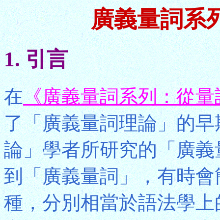
廣義量詞系
1. 引言
在
《廣義量詞系列：從量
了「廣義量詞理論」的早
論」學者所研究的「廣義
到「廣義量詞」，有時會
種，分別相當於語法學上