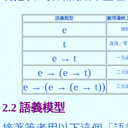
語義類型
數理邏輯
e
個
t
真值／零
e → t
一元
e → (e → t)
二元
e → (e → (e → t))
三元
2.2 語義模型