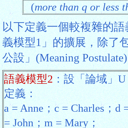
(
more than q or less t
以下定義一個較複雜的語
義模型1」的擴展，除了
公設」(Meaning Post
語義模型2
：設「論域」U = {a
定義：
a = Anne；c = Charles；d 
= John；m = Mary；