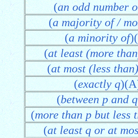
(
an odd number o
(
a majority of / mo
(
a minority of
)
(
at least (more than
(
at most (less than
(
exactly q
)(A
(
between p and q
(
more than p but less 
(
at least q or at mos