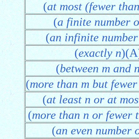
(
at most (fewer than
(
a finite number o
(
an infinite number
(
exactly n
)(A
(
between m and 
(
more than m but fewer
(
at least n or at mo
(
more than n or fewer 
(
an even number o