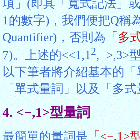
項」(即其「寬式記法」
1的數字)，我們便把Q稱
Quantifier)，否則為
「多
2
7)。上述的<<1,1
,−>,
以下筆者將介紹基本的「
「單式量詞」以及「多式
4. <−,1>型量詞
最簡單的量詞是
「<−,1