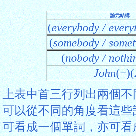
論元結構
(
everybody / every
(
somebody / somet
(
nobody / nothi
John
(−)
上表中首三行列出兩個不
可以從不同的角度看這些詞項。
可看成一個單詞，亦可看成"ev