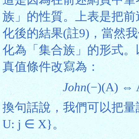
族」的性質。上表是把前
化後的結果(註9)，當然
化為「集合族」的形式。
真值條件改寫為：
John
(−)(A) ⇔ 
換句話說，我們可以把量
U: j ∈ X}。