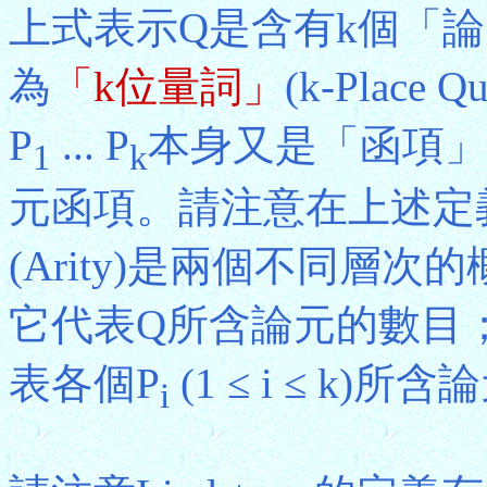
上式表示Q是含有k個「
為
「k位量詞」
(k-Place
P
... P
本身又是「函項」
1
k
元函項。請注意在上述定
(Arity)是兩個不同層
它代表Q所含論元的數目
表各個P
(1 ≤ i ≤ k)
i