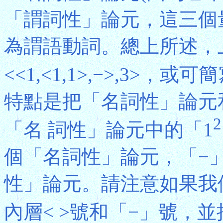
「謂詞性」論元，這三個
為謂語動詞。總上所述，
<<1,<1,1>,−>,3>，或可簡
特點是把「名詞性」論元
2
「名 詞性」論元中的「1
個「名詞性」論元，「−」
性」論元。請注意如果我
內層< >號和「−」號，並