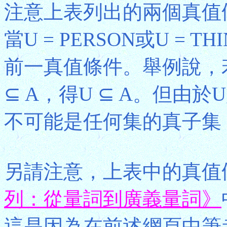
注意上表列出的兩個真值
當U = PERSON或U =
前一真值條件。舉例說，若把U
⊆ A，得U ⊆ A。但由於U是「
不可能是任何集的真子集，
另請注意，上表中的真值
列：從量詞到廣義量詞》
這是因為在前述網頁中筆者