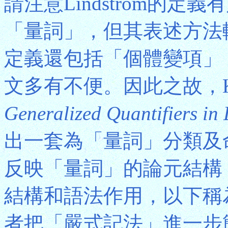
請注意Lindstrom的
「量詞」，但其表述方法較為
定義還包括「個體變項」
文多有不便。因此之故，Keena
Generalized Quantifiers in 
出一套為「量詞」分類及
反映「量詞」的論元結構
結構和語法作用，以下稱
者把「嚴式記法」進一步