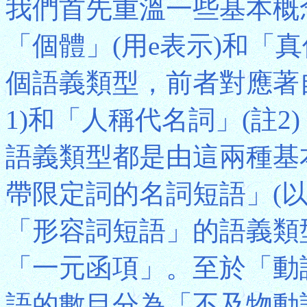
我們首先重溫一些基本概
「個體」(用e表示)和「真
個語義類型，前者對應著
1)和「人稱代名詞」(註
語義類型都是由這兩種基
帶限定詞的名詞短語」(
「形容詞短語」的語義類型均
「一元函項」。至於「動
語的數目分為「不及物動詞(Int