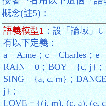
接著筆者用以下這個「語
概念(註5)：
語義模型1
：設「論域」U = PE
有以下定義：
a = Anne；c = Charles；e
RAIN = 0；BOY = {c, j}；
SING = {a, c, m}；DANCE =
j}；
LOVE = {(j, m), (c, a), (e