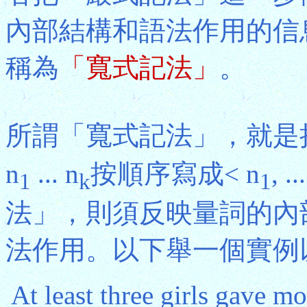
內部結構和語法作用的信
稱為
「寬式記法」
。
所謂「寬式記法」，就是把
n
... n
按順序寫成< n
, ..
1
k
1
法」，則須反映量詞的內
法作用。以下舉一個實例
At least three girls gave m