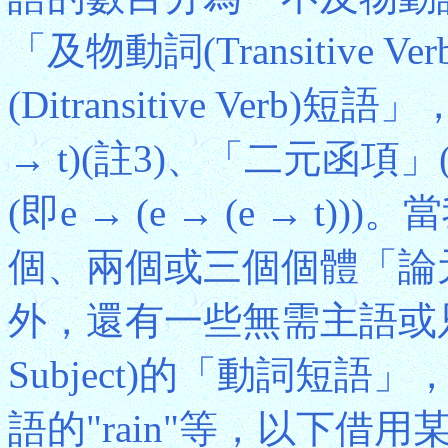
「及物動詞(Transitive
(Ditransitive Ver
→ t)(註3)、「二元函項」(
(即e → (e → (e → 
個、兩個或三個個體「論
外，還有一些無需主語或只
Subject)的「動詞短語
語的"rain"等，以下借