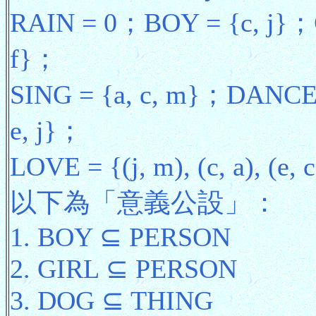
RAIN = 0；BOY = {c, j}；
f}；
SING = {a, c, m}；DANCE =
e, j}；
LOVE = {(j, m), (c, a), (e
以下為「意義公設」：
1. BOY ⊆ PERSON
2. GIRL ⊆ PERSON
3. DOG ⊆ THING