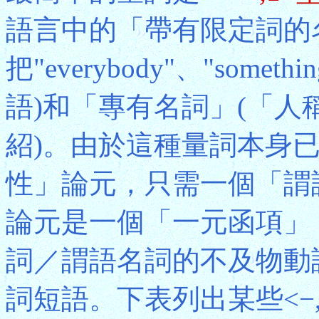
語言中的「帶有限定詞的
把"everybody"、"so
語)和「專有名詞」(「
紹)。由於這種量詞本身
性」論元，只需一個「謂
論元是一個「一元函項」
詞／謂語名詞的不及物動
詞短語。下表列出某些<−,