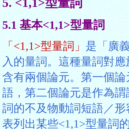
5. <1,1>型量詞
5.1 基本<1,1>型量詞
「<1,1>型量詞」
是「廣
入的量詞。這種量詞對應
含有兩個論元。第一個論
語，第二個論元是作為謂
詞的不及物動詞短語／形
表列出某些<1,1>型量詞