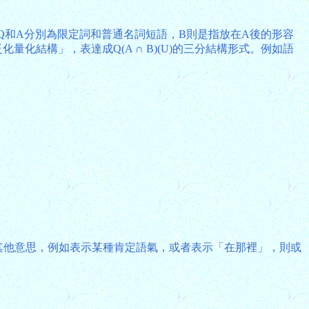
格式，其中Q和A分別為限定詞和普通名詞短語，B則是指放在A後的形容
化結構」，表達成Q(A ∩ B)(U)的三分結構形式。例如語
成其他意思，例如表示某種肯定語氣，或者表示「在那裡」，則或