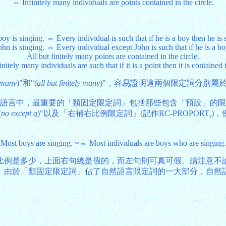
⇔ Infinitely many individuals are points contained in the circle.
oy is singing. ⇔ Every individual is such that if he is a boy then he is 
n is singing. ⇔ Every individual except John is such that if he is a bo
All but finitely many points are contained in the circle.
nitely many individuals are such that if it is a point then it is contained i
y many
)"和"(
all but finitely many
)"，容易證明這兩個限定詞分別屬於IN
然語言中，最重要的「類固定限定詞」包括那些包含「預設」的限
(
no except q
)"以及「右補右比例限定詞」(記作RC-PROPORT
)，
r
Most boys are singing. ~⇔ Most individuals are boys who are singing.
少，上面右句總是假的，而左句則可真可假。請注意不論我們對上面右
。由於「類固定限定詞」佔了自然語言限定詞的一大部分，自然