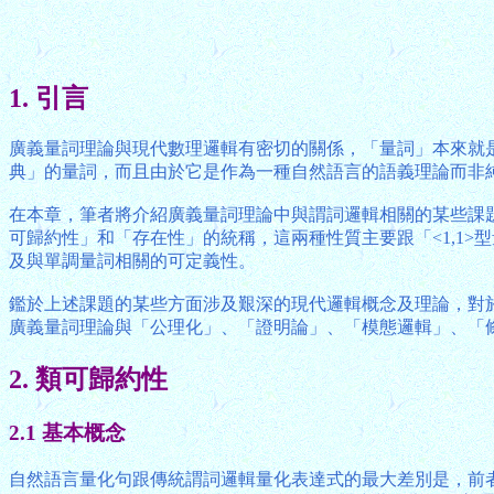
1. 引言
廣義量詞理論與現代數理邏輯有密切的關係，「量詞」本來就
典」的量詞，而且由於它是作為一種自然語言的語義理論而非
在本章，筆者將介紹廣義量詞理論中與謂詞邏輯相關的某些課
可歸約性」和「存在性」的統稱，這兩種性質主要跟「<1,1>
及與單調量詞相關的可定義性。
鑑於上述課題的某些方面涉及艱深的現代邏輯概念及理論，對
廣義量詞理論與「公理化」、「證明論」、「模態邏輯」、「
2. 類可歸約性
2.1 基本概念
自然語言量化句跟傳統謂詞邏輯量化表達式的最大差別是，前