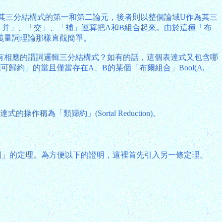
作為其三分結構式的第一和第二論元，後者則以整個論域U作為其三
集合的「并」、「交」、「補」運算把A和B組合起來。由於這種「布
義量詞理論那樣直觀簡單。
否總有相應的謂詞邏輯三分結構式？如有的話，這個表達式又包含哪
定詞Q是「類可歸約」的當且僅當存在A、B的某個「布爾組合」Bool(A,
達式的操作稱為「類歸約」(Sortal Reduction)。
詞」的定理。為方便以下的證明，這裡首先引入另一條定理。