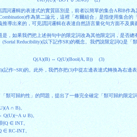
理論與謂詞邏輯的表達式的實質區別是，前者以簡單的集合A和B
n Combination)作為第二論元，這裡「布爾組合」是指使用
義推導出來的，可見謂詞邏輯在表達自然語言量化句方面不及廣
。現在的問題是，如果我們把上述例句中的限定詞改為其他限定詞，是
」
(Sortal Reducibility)(以下記作SR)的概念。我們說限
Q(A)(B) ⇔ Q(U)(Bool(A, B)) (3)
y Sortal)(記作~SR)的。此外，我們亦把(3)中從左邊表達式轉換為右邊表
了「類可歸約性」的問題，提出了一條完全確定「類可歸約限定
)(A ∩ B)。
Q(U)(~A ∪ B)。
，則Q ∈ INT。
Q ∈ RC-INT。