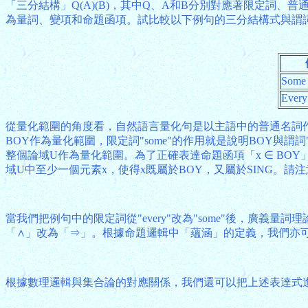
「三分結構」Q(A)(B)，其中Q、A和B分別對應著限定詞、普
為量詞、變項和命題函項。試比較以下例句的三分結構式與謂
Some 
Every
從量化範圍的角度看，自然語言量化句是以主語中的普通名詞作
BOY作為量化範圍，限定詞"some"的作用就是說明BOY與
整個論域U作為量化範圍。為了正確表達命題函項「x ∈ BO
域U中至少一個元素x，使得x既屬於BOY，又屬於SING
當我們把例句中的限定詞從"every"改為"some"後，廣
「∧」改為「⇒」。根據命題邏輯中「蘊涵」的定義，我們亦
根據數理邏輯與集合論的對應關係，我們還可以把上述表達式