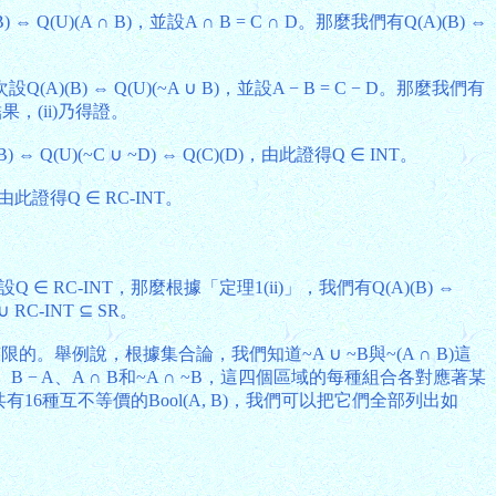
⇔ Q(U)(A ∩ B)，並設A ∩ B = C ∩ D。那麼我們有Q(A)(B) ⇔
Q(A)(B) ⇔ Q(U)(~A ∪ B)，並設A − B = C − D。那麼我們有
以上結果，(ii)乃得證。
B) ⇔ Q(U)(~C ∪ ~D) ⇔ Q(C)(D)，由此證得Q ∈ INT。
D)，由此證得Q ∈ RC-INT。
設Q ∈ RC-INT，那麼根據「定理1(ii)」，我們有Q(A)(B) ⇔
RC-INT ⊆ SR。
限的。舉例說，根據集合論，我們知道~A ∪ ~B與~(A ∩ B)這
 − A、A ∩ B和~A ∩ ~B，這四個區域的每種組合各對應著某
以共有16種互不等價的Bool(A, B)，我們可以把它們全部列出如