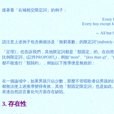
接著看「右補相交限定詞」的例子：
Every b
Every boy except Joh
⇔ All but fi
請注意上述例子包含兩個涉及「無窮基數」的限定詞"(
infinitel
「定理2」也告訴我們，其他限定詞都是「類固定」的。在自
比例限定詞」(記作PROPORT
)，例如"
most
"、"(
less than q
)"、"
r
都不能進行「類歸約」，例如以下推導便是無效的：
在一個論域中，如果男孩只佔少數，那麼不管唱歌者佔男孩的比例是多
都無法使上述推導變得有效，其他「類固定限定詞」也是如此
表達自然語言量化句方面存在缺陷。
3. 存在性