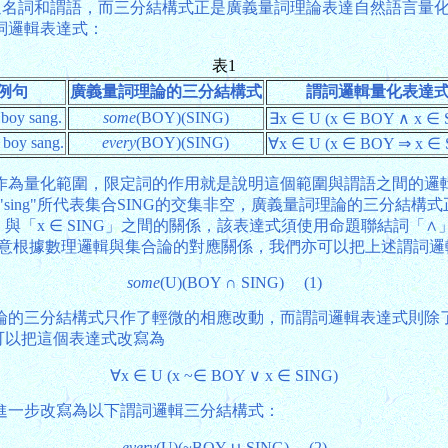
通名詞和謂語，而三分結構式正是廣義量詞理論表達自然語言量化句的方
詞邏輯表達式：
表1
例句
廣義量詞理論的三分結構式
謂詞邏輯量化表達
boy sang.
some
(BOY)(SING)
∃x ∈ U (x ∈ BOY ∧ x ∈ 
 boy sang.
every
(BOY)(SING)
∀x ∈ U (x ∈ BOY ⇒ x ∈ 
為量化範圍，限定詞的作用就是說明這個範圍與謂語之間的邏輯關
謂詞"sing"所代表集合SING的交集非空，廣義量詞理論的三分
Y」與「x ∈ SING」之間的關係，該表達式須使用命題聯結詞
。請注意根據數理邏輯與集合論的對應關係，我們亦可以把上述謂詞
some
(U)(BOY ∩ SING) (1)
義量詞理論的三分結構式只作了輕微的相應改動，而謂詞邏輯表達式
可以把這個表達式改寫為
∀x ∈ U (x ~∈ BOY ∨ x ∈ SING)
進一步改寫為以下謂詞邏輯三分結構式：
every
(U)(~BOY ∪ SING) (2)