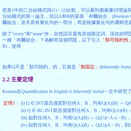
把表1中的三分結構式與(1)－(2)比較，可以看到廣義量詞
分結構式的第一論元，並以A和B的某個「布爾組合」(Boolea
爾組合」並非原有量化句的一部分，而是根據量化句的邏輯意
除了"every"和"some"外，自然語言還有其他限定詞
一種「布爾組合」？為解答這個問題，以下引入
「類可歸約性
B)，使得
如果Q不是「類可歸約」的，它就是
「類固定」
(Inherentl
2.2 主要定理
Keenan在
Quantification in English is Inherently Sortal
一文中研究
定理1
：
(i) Q ∈ INT當且僅當對任何A、B，均有Q(A)(B) ⇔ Q(U
(ii) Q ∈ RC-INT當且僅當對任何A、B，均有Q(A)(B) ⇔ 
(iii) 如對任何A、B，均有Q(A)(B) ⇔ Q(U)(~A ∪ ~B)
(iv) 如對任何A、B，均有Q(A)(B) ⇔ Q(U)(A − B)，則