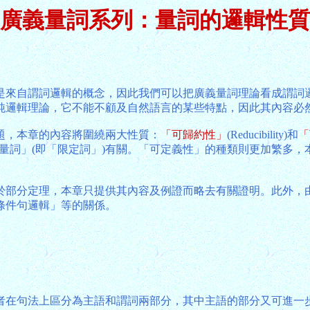
廣義量詞系列：量詞的邏輯性質
是來自謂詞邏輯的概念，因此我們可以把廣義量詞理論看成謂詞
純邏輯理論，它不能不顧及自然語言的某些特點，因此其內容必
題，本章的內容將圍繞兩大性質：
「可歸約性」
(Reducibility)和
「
型量詞」(即「限定詞」)有關。「可定義性」的種類則更加繁多，
於部分定理，本章只提供其內容及例證而略去有關證明。此外，
條件句邏輯」等的關係。
者在句法上區分為主語和謂詞兩部分，其中主語的部分又可進一