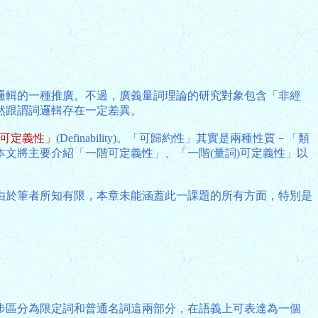
邏輯的一種推廣。不過，廣義量詞理論的研究對象包含「非經
然跟謂詞邏輯存在一定差異。
可定義性」
(Definability)。「可歸約性」其實是兩種性質－「類
本文將主要介紹「一階可定義性」、「一階(量詞)可定義性」以
由於筆者所知有限，本章未能涵蓋此一課題的所有方面，特別是
步區分為限定詞和普通名詞這兩部分，在語義上可表達為一個