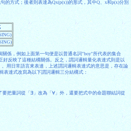
式；後者則表達為Qx(p(x))的形式，其中Q、x和p(x)分別
式
SING)
SING)
係，例如上面第一句便是以普通名詞"boy"所代表的集合
結構式正好反映了這種結構關係。反之，謂詞邏輯量化表達式則是以
「∧」。用日常語言來表達，上述謂詞邏輯表達式的意思是，存在論
邏輯表達式改寫為以下謂詞邏輯三分結構式：
則除了要把量詞從「∃」改為「∀」外，還要把式中的命題聯結詞從