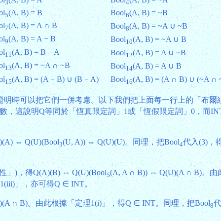
3
4
ol
(A, B) = B
Bool
(A, B) = ~B
5
6
ol
(A, B) = A ∩ B
Bool
(A, B) = ~A ∪ ~B
7
8
ol
(A, B) = A − B
Bool
(A, B) = ~A ∪ B
9
10
ol
(A, B) = B − A
Bool
(A, B) = A ∪ ~B
11
12
ol
(A, B) = ~A ∩ ~B
Bool
(A, B) = A ∪ B
13
14
ol
(A, B) = (A − B) ∪ (B − A)
Bool
(A, B) = (A ∩ B) ∪ (~A ∩ 
15
16
時可以把它們一併考慮。以下我們把上面每一行上的「布爾組合」逐一
是一個常數，這說明Q等同於「恆真限定詞」1或「恆假限定詞」0，而INT ∩ RC
。
)(A) ⇔ Q(U)(Bool
(U, A)) ⇔ Q(U)(U)。同理，把Bool
代入(3)，得
3
4
性」)，得Q(A)(B) ⇔ Q(U)(Bool
(A, A ∩ B)) ⇔ Q(U)(A ∩
5
理1(iii)」，亦可得Q ∈ INT。
 Q(U)(A ∩ B)。由此根據「定理1(i)」，得Q ∈ INT。同理，把Bool
代
8