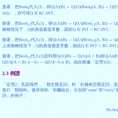
接著，把Bool
代入(3)，得Q(A)(B) ⇔ Q(U)(Bool
(A, B)) ⇔ 
9
9
1(ii)」，亦可得Q ∈ RC-INT。
接著，把Bool
代入(3)，得Q(A)(B) ⇔ Q(U)(Bool
(A, B)) ⇔ Q
11
11
兩種情況下，Q的真值都是常數，因此Q ∈ INT ∩ RC-INT。
接著，把Bool
代入(3)，得Q(A)(B) ⇔ Q(U)(Bool
(A, B)) ⇔ Q
13
13
上述兩種情況下，Q的真值都是常數，因此Q ∈ INT ∩ RC-INT
最後，把Bool
代入(3)並利用Q(A)(B) ⇔ Q(A)(A ∩ B)得Q(A)(B)
15
Q(U)((A ∩ B) ∪ ~A) ⇔ Q(U)(~A ∪ B)。由此根據「
2.3 例證
「定理2」告訴我們，「相交限定詞」和「右補相交限定詞」是「類
進行「類歸約」後所得的「布爾組合」分別與"
some
"和"
every
"
詞」的例子：
No boy