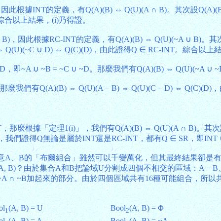
因此根據INT的定義，有Q(A)(B) ⇔ Q(U)(A ∩ B)。其次設Q(A)(B) 
 INT。綜合以上結果，(i)乃得證。
 B)，因此根據RC-INT的定義，有Q(A)(B) ⇔ Q(U)(~A ∪ B)。其次設
C − D)) ⇔ Q(U)(~C ∪ D) ⇔ Q(C)(D)，由此證得Q ∈ RC-INT。綜合
∩ D，即~A ∪ ~B = ~C ∪ ~D。那麼我們有Q(A)(B) ⇔ Q(U)(~A ∪ ~
。那麼我們有Q(A)(B) ⇔ Q(U)(A − B) ⇔ Q(U)(C − D) ⇔ Q(C)(
，那麼根據「定理1(i)」，我們有Q(A)(B) ⇔ Q(U)(A ∩ B)。其次
，我們證得Q無論是屬於INT還是RC-INT，都有Q ∈ SR，即INT ∪ 
(3)。請注意A、B的「布爾組合」雖然可以千變萬化，但其最終結果卻是有
B)？由於集合A和B把論域U分割成四個不相交的區域：A − B、B
B − A和~A ∩ ~B加起來的部分。由於四個區域共有16種可能組合，所
ol
(A, B) = U
Bool
(A, B) = Φ
1
2
ol
(A, B) = A
Bool
(A, B) = ~A