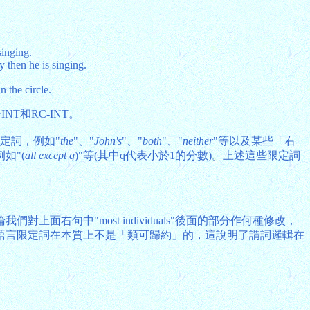
singing.
y then he is singing.
n the circle.
T和RC-INT。
定詞，例如"
the
"、"
John's
"、"
both
"、"
neither
"等以及某些「右
例如"(
all except q
)"等(其中q代表小於1的分數)。上述這些限定詞
句中"most individuals"後面的部分作何種修改，
語言限定詞在本質上不是「類可歸約」的，這說明了謂詞邏輯在