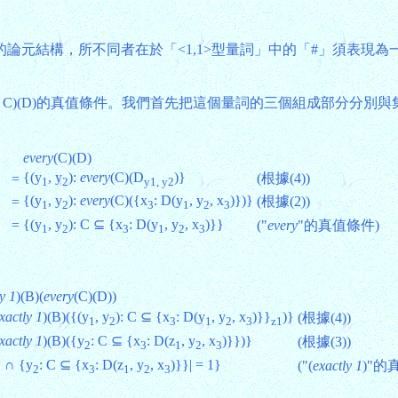
)(B)的論元結構，所不同者在於「<1,1>型量詞」中的「#」須表
, B, C)(D)的真值條件。我們首先把這個量詞的三個組成部分分別
every
(C)(D)
{(y
, y
):
every
(C)(D
)}
(根據(4))
=
1
2
y1, y2
{(y
, y
):
every
(C)({x
: D(y
, y
, x
)})}
(根據(2))
=
1
2
3
1
2
3
{(y
, y
): C ⊆ {x
: D(y
, y
, x
)}}
=
("
every
"的真值條件)
1
2
3
1
2
3
y 1
)(B)(
every
(C)(D))
xactly 1
)(B)({(y
, y
): C ⊆ {x
: D(y
, y
, x
)}}
)}
(根據(4))
1
2
3
1
2
3
z1
xactly 1
)(B)({y
: C ⊆ {x
: D(z
, y
, x
)}})}
(根據(3))
2
3
1
2
3
B ∩ {y
: C ⊆ {x
: D(z
, y
, x
)}}| = 1}
("(
exactly 1
)"的
2
3
1
2
3