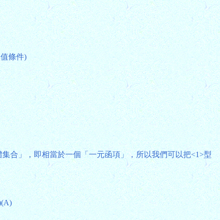
值條件)
個體集合」，即相當於一個「一元函項」，所以我們可以把<1>型
)(A)