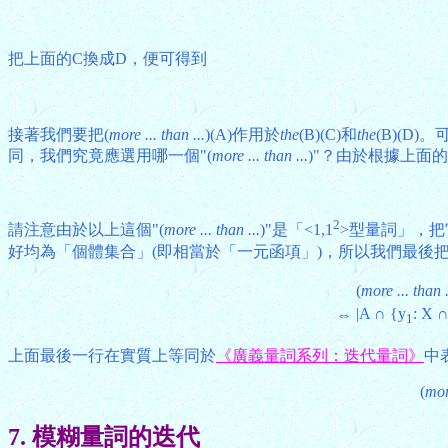
把上面的C換成D，便可得到
接著我們要把(
more ... than ...
)(A)作用於
the
(B)(C)和
the
(B)(D)
同，我們究竟應選用哪一個"(
more ... than ...
)"？由於根據上面
2
請注意由於以上這個"(
more ... than ...
)"是「<1,1
>型量詞」，把
好均為「個體集合」(即相當於「一元函項」)，所以我們最後把"
(
more ... than .
|A ∩ {y
: X 
⇔
1
上面最後一行在實質上等同於
《廣義量詞系列：迭代量詞》
中
(
more
7. 模糊量詞的迭代