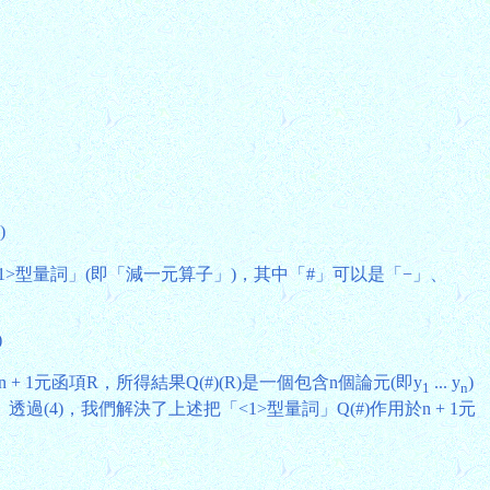
)
為「<1>型量詞」(即「減一元算子」)，其中「#」可以是「−」、
)
1元函項R，所得結果Q(#)(R)是一個包含n個論元(即y
... y
)
1
n
(4)，我們解決了上述把「<1>型量詞」Q(#)作用於n + 1元