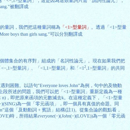
為「<−,1>型量詞」，這是因為這類量詞只需「謂詞性論元」，
g."被翻譯成
論元的量詞，我們把這種量詞稱為
「<1>型量詞」
。透過「<1>型量
 boys than girls sang."可以分別翻譯成
合」和「個體集合的有序對」組成的「名詞性論元」。現在如果我們把
2
−,1>型量詞」、「<1,1>型量詞」和「<1
,1>型量詞」的共同
句"Everyone loves John"為例，句中的及物動
決上段所述的問題，我們可以把「<1>型量詞」重新定義為一種
(k ≤ n)，即把原來函項的元數減去k。在這種定義下，「<1>型量
(−)(SING)為一個「零元函項」，即一個具有真值的命題。同
John"這個「及動動詞 + 賓語」結構(註1)。從集合論的觀點看，
(LOVE)時，所得結果
everyone
(−)(
John
(−)(LOVE))為一個「零元函