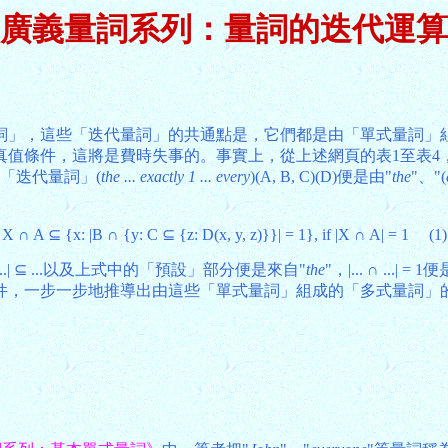
廣義量詞系列：量詞的迭代運算
詞」，這些「迭代量詞」的共通點是，它們都是由「單式量詞」
真值條件，這將是費時失事的。事實上，從上述網頁的表1至表4
「迭代量詞」(
the ... exactly 1 ... every
)(A, B, C)(D)便是由"
the
"、"(
X ∩ A ⊆ {x: |B ∩ {y: C ⊆ {z: D(x, y, z)}}| = 1}, if |X ∩ A| = 1 (1)
| ⊆ ...以及上式中的「預設」部分便是來自"
the
"，|... ∩ ...| = 
件，一步一步地推導出由這些「單式量詞」組成的「多式量詞」