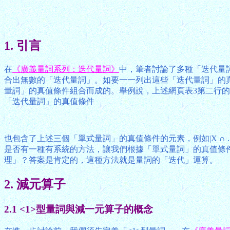
1. 引言
在
《廣義量詞系列：迭代量詞》
中，筆者討論了多種「迭代量
合出無數的「迭代量詞」。如要一一列出這些「迭代量詞」的
量詞」的真值條件組合而成的。舉例說，上述網頁表3第二行的
「迭代量詞」的真值條件
也包含了上述三個「單式量詞」的真值條件的元素，例如|X ∩ ...
是否有一種有系統的方法，讓我們根據「單式量詞」的真值條
理」？答案是肯定的，這種方法就是量詞的「迭代」運算。
2. 減元算子
2.1 <1>型量詞與減一元算子的概念