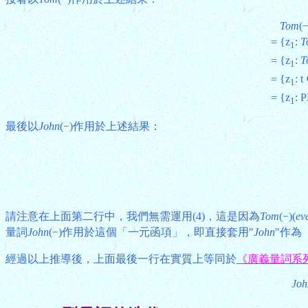
Tom
(−
{z
:
T
=
1
{z
:
T
=
1
{z
: t
=
1
{z
: 
=
1
最後以
John
(−)作用於上述結果：
請注意在上面第二行中，我們無需運用(4)，這是因為
Tom
(−)(
ev
量詞
John
(−)作用於這個「一元函項」，即直接套用"
John
"作為
經過以上推導後，上面最後一行在實質上等同於
《廣義量詞系
Joh