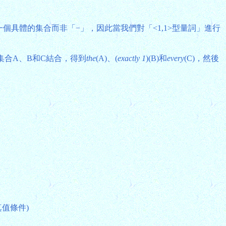
現為一個具體的集合而非「−」，因此當我們對「<1,1>型量詞」進行
與集合A、B和C結合，得到
the
(A)、(
exactly 1
)(B)和
every
(C)，然後
真值條件)