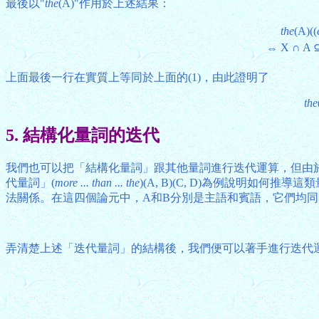
最後以"
the
(A)"作用於上述結果：
the
(A)((
X ∩ A 
⇔
上面最後一行在實質上等同於上面的(1)，由此證明了
the
5. 結構化量詞的迭代
我們也可以把「結構化量詞」跟其他量詞進行迭代運算，但由
代量詞」(
more ... than ... the
)(A, B)(C, D)為例說明如何推導這
法關係。在這四個論元中，A和B分別是主語和賓語，它們均
弄清楚上述「迭代量詞」的結構後，我們便可以著手進行迭代