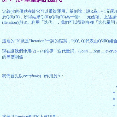
定義(4)的優點在於它可以重複運用。舉例說，設R為n + 1元函
於Q(#)(R)，所得結果Q'(#')(Q(#)(R))為一個n 
(Iteration)(註3)。利用「迭代」，我們可以得到各種「迭代量詞
這裡的"It"就是"Iteration"一詞的縮寫，It(Q', Q)代表由Q
現在讓我們使用(2)－(4)推導「迭代量詞」(
John ... Tom ... every
的等價關係：
我們首先以
everybody
(−)作用於A：
=
=
=
接著以
Tom
(−)作用於上述結果：