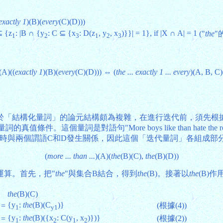
exactly 1
)(B)(
every
(C)(D)))
⊆ {z
: |B ∩ {y
: C ⊆ {x
: D(z
, y
, x
)}}| = 1}, if |X ∩ A| = 1
("
the
"
1
2
3
1
2
3
(A)((
exactly 1
)(B)(
every
(C)(D))) ⇔ (
the ... exactly 1 ... every
)(A, B, C
於「結構化量詞」的論元結構頗為複雜，在進行迭代前，須先根
類量詞的真值條件。這個量詞是對語句"More boys like than h
同時與兩個謂語C和D發生關係，因此這個「迭代量詞」各組成部
(
more ... than ...
)(A)(
the
(B)(C),
the
(B)(D))
運算。首先，把"
the
"與集合B結合，得到
the
(B)。接著以
the
(B)作
the
(B)(C)
{y
:
the
(B)(C
)}
(根據(4))
=
1
y1
{y
:
the
(B)({x
: C(y
, x
)})}
(根據(2))
=
1
2
1
2