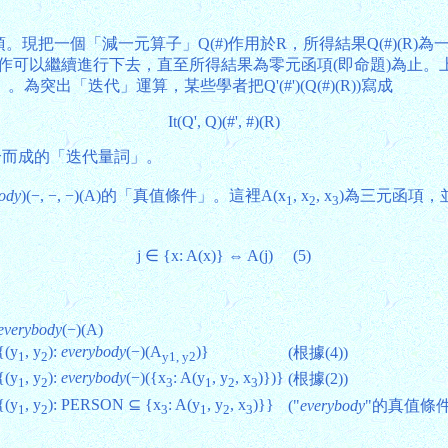
項。現把一個「減一元算子」Q(#)作用於R，所得結果Q(#)(R)為
− 1元函項。上述操作可以繼續進行下去，直至所得結果為零元函項(即命
」。為突出「迭代」運算，某些學者把Q'(#')(Q(#)(R))寫成
It(Q', Q)(#', #)(R)
'和Q組合而成的「迭代量詞」。
body
)(−, −, −)(A)的「真值條件」。這裡A(x
, x
, x
)為三元函項，
1
2
3
j ∈ {x: A(x)} ⇔ A(j) (5)
everybody
(−)(A)
{(y
, y
):
everybody
(−)(A
)}
(根據(4))
1
2
y1, y2
{(y
, y
):
everybody
(−)({x
: A(y
, y
, x
)})}
(根據(2))
1
2
3
1
2
3
{(y
, y
): PERSON ⊆ {x
: A(y
, y
, x
)}}
("
everybody
"的真值條件
1
2
3
1
2
3