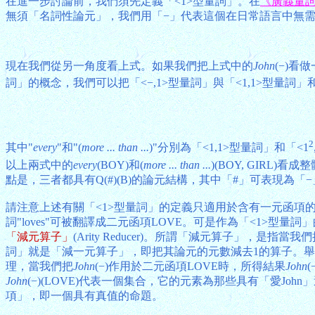
在進一步討論前，我們須先定義「<1>型量詞」。在
《廣義量
無須「名詞性論元」，我們用「−」代表這個在日常語言中無需寫出
現在我們從另一角度看上式。如果我們把上式中的
John
(−)
詞」的概念，我們可以把「<−,1>型量詞」與「<1,1>型量詞」和
2
其中"
every
"和"(
more ... than ...
)"分別為「<1,1>型量詞」和「<1
以上兩式中的
every
(BOY)和(
more ... than ...
)(BOY, GIRL
點是，三者都具有Q(#)(B)的論元結構，其中「#」可表現為
請注意上述有關「<1>型量詞」的定義只適用於含有一元函項的句子
詞"loves"可被翻譯成二元函項LOVE。可是作為「<1>型量詞
「減元算子」
(Arity Reducer)。所謂「減元算子」，是
詞」就是「減一元算子」，即把其論元的元數減去1的算子。
理，當我們把
John
(−)作用於二元函項LOVE時，所得結果
John
John
(−)(LOVE)代表一個集合，它的元素為那些具有「愛Joh
項」，即一個具有真值的命題。