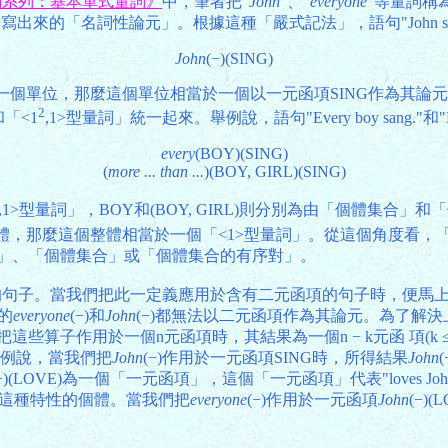
詞系列：基本單式量詞》
中，筆者把"
John
"、"
everyone
"等量詞稱
來的「名詞性論元」。根據這種「嚴式記法」，語句"John san
John
(−)(SING)
看做一個單位，那麼這個單位相當於一個以一元函項SING作為其
2
「<1
,1>型量詞」統一起來。舉例說，語句"Every boy sang."和"More
every
(BOY)(SING)
(
more ... than ...
)(BOY, GIRL)(SING)
,1>型量詞」，BOY和(BOY, GIRL)則分別為由「個體集
)看成整體，那麼這個整體相當於一個「<1>型量詞」。從這個角度看，「<
「−」、「個體集合」或「個體集合的有序對」。
。當我們把此一定義應用於含有二元函項的句子時，便馬上遇到困難。以語
」的
everyone
(−)和
John
(−)都無法以二元函項作為其論元。為了解
指當我們把這些算子作用於一個n元函項時，其結果為一個n − k元函 項
舉例說，當我們把
John
(−)作用於一元函項SING時，所得結果
John
(−)(LOVE)為一個「一元函項」，這個「一元函項」代表"loves 
n」這種特性的個體。當我們把
everyone
(−)作用於一元函項
John
(−)