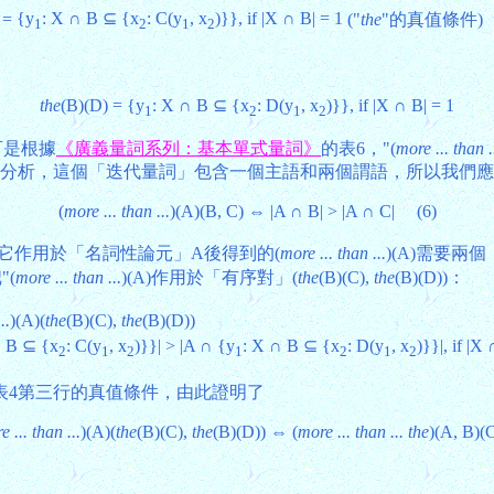
{y
: X ∩ B ⊆ {x
: C(y
, x
)}}, if |X ∩ B| = 1
=
("
the
"的真值條件)
1
2
1
2
the
(B)(D) = {y
: X ∩ B ⊆ {x
: D(y
, x
)}}, if |X ∩ B| = 1
1
2
1
2
。可是根據
《廣義量詞系列：基本單式量詞》
的表6，"(
more ... than .
的分析，這個「迭代量詞」包含一個主語和兩個謂語，所以我們
(
more ... than ...
)(A)(B, C) ⇔ |A ∩ B| > |A ∩ C| (6)
它作用於「名詞性論元」A後得到的(
more ... than ...
)(A)需要
(
more ... than ...
)(A)作用於「有序對」(
the
(B)(C),
the
(B)(D))：
..
)(A)(
the
(B)(C),
the
(B)(D))
∩ B ⊆ {x
: C(y
, x
)}}| > |A ∩ {y
: X ∩ B ⊆ {x
: D(y
, x
)}}|, if |X
2
1
2
1
2
1
2
表4第三行的真值條件，由此證明了
 ... than ...
)(A)(
the
(B)(C),
the
(B)(D)) ⇔ (
more ... than ... the
)(A, B)(