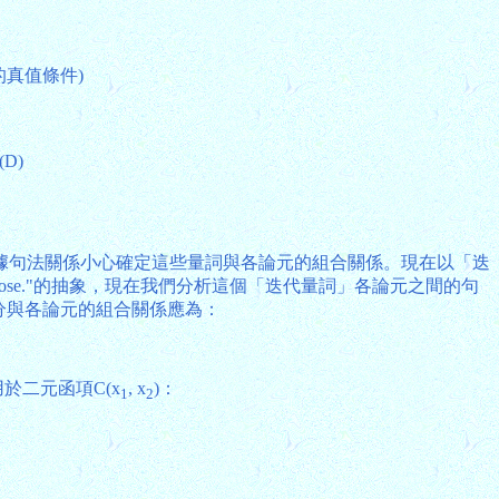
的真值條件)
)(D)
據句法關係小心確定這些量詞與各論元的組合關係。現在以「迭
ate the rose."的抽象，現在我們分析這個「迭代量詞」各論元之間的句
分與各論元的組合關係應為：
用於二元函項C(x
, x
)：
1
2