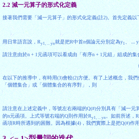
2.2 減一元算子的形式化定義
接著我們需要「減一元算子」的形式化定義(註2)。首先定義以下
用日常語言說，R
就是把R中首n個論元分別定為y
、 ... y
y1, ... yn
1
請注意由於n + 1元函項可以看成由「有序n + 1元組」組成的集
在以下的推導中，有時用(3)會較(2)方便。有了上述概念，我們
「個體集合」或「個體集合的有序對」，則
請注意在上述定義中，等號左右兩端的Q(#)分別具有「減一元算子」
的n元函項。上式等號右端的Q則作用於R
。如前所述，R
y1, ... yn
函項R時所遇到的困難。因為根據(4)，我們實際上是把Q(#)作
3. <−,1>型量詞的迭代