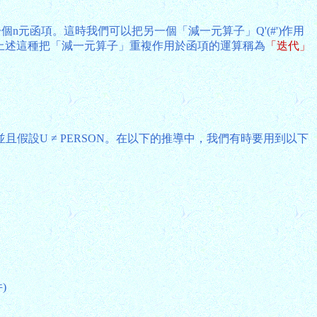
一個n元函項。這時我們可以把另一個「減一元算子」Q'(#')作用
題)為止。上述這種把「減一元算子」重複作用於函項的運算稱為
「迭代」
並且假設U ≠ PERSON。在以下的推導中，我們有時要用到以下
)