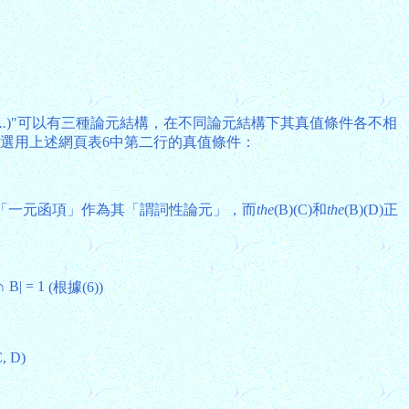
..
)"可以有三種論元結構，在不同論元結構下其真值條件各不相
應選用上述網頁表6中第二行的真值條件：
兩個「一元函項」作為其「謂詞性論元」，而
the
(B)(C)和
the
(B)(D)正
 ∩ B| = 1
(根據(6))
C, D)