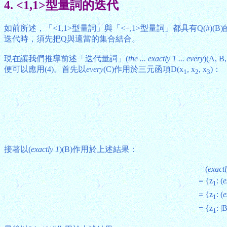
4. <1,1>型量詞的迭代
如前所述，「<1,1>型量詞」與「<−,1>型量詞」都具有Q(#
迭代時，須先把Q與適當的集合結合。
現在讓我們推導前述「迭代量詞」(
the ... exactly 1 ... every
)(A
便可以應用(4)。首先以
every
(C)作用於三元函項D(x
, x
, x
)：
1
2
3
接著以(
exactly 1
)(B)作用於上述結果：
(
exactl
{z
: (
e
=
1
{z
: (
e
=
1
{z
: |
=
1