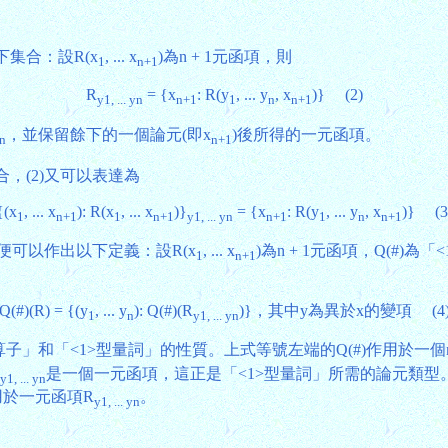
集合：設R(x
, ... x
)為n + 1元函項，則
1
n+1
R
= {x
: R(y
, ... y
, x
)} (2)
y1, ... yn
n+1
1
n
n+1
，並保留餘下的一個論元(即x
)後所得的一元函項。
n
n+1
合，(2)又可以表達為
{(x
, ... x
): R(x
, ... x
)}
= {x
: R(y
, ... y
, x
)} (3
1
n+1
1
n+1
y1, ... yn
n+1
1
n
n+1
便可以作出以下定義：設R(x
, ... x
)為n + 1元函項，Q(#)
1
n+1
Q(#)(R) = {(y
, ... y
): Q(#)(R
)}，其中y為異於x的變項 (4
1
n
y1, ... yn
和「<1>型量詞」的性質。上式等號左端的Q(#)作用於一個n + 
是一個一元函項，這正是「<1>型量詞」所需的論元類型。透過
y1, ... yn
用於一元函項R
。
y1, ... yn