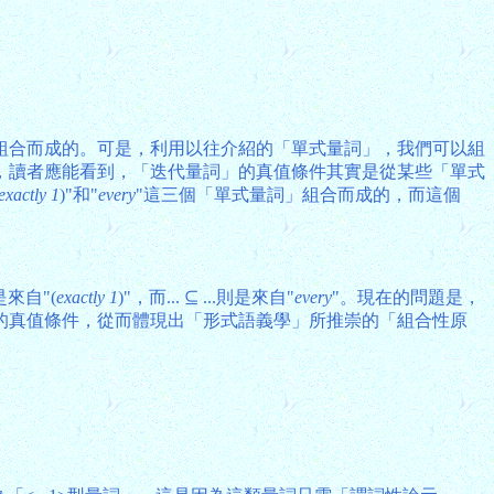
組合而成的。可是，利用以往介紹的「單式量詞」，我們可以組
，讀者應能看到，「迭代量詞」的真值條件其實是從某些「單式
exactly 1
)"和"
every
"這三個「單式量詞」組合而成的，而這個
1便是來自"(
exactly 1
)"，而... ⊆ ...則是來自"
every
"。現在的問題是，
的真值條件，從而體現出「形式語義學」所推崇的「組合性原