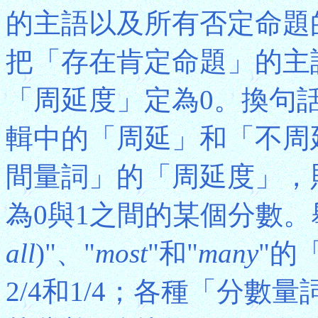
的主語以及所有否定命題
把「存在肯定命題」的主
「周延度」定為0。換句
輯中的「周延」和「不周
間量詞」的「周延度」，
為0與1之間的某個分數。
all
)"、"
most
"和"
many
"的
2/4和1/4；各種「分