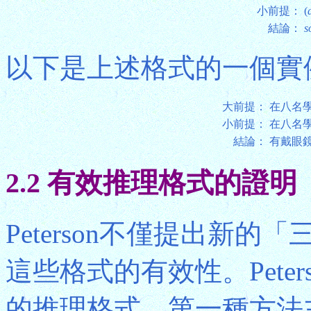
小前提：
(
結論：
s
以下是上述格式的一個實
大前提：
在八名
小前提：
在八名
結論：
有戴眼
2.2 有效推理格式的證明
Peterson不僅提出新
這些格式的有效性。Pete
的推理格式，第一種方法主