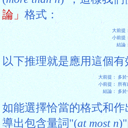
論」
格式：
大前提
小前提
結論
以下推理就是應用這個有
大前提：
多於
小前提：
所有
結論：
多於
如能選擇恰當的格式和作
導出包含量詞"(
at most n