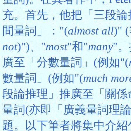
充。首先，他把「三段論
間量詞」："(
almost all
)"
not
)")、"
most
"和"
many
"
廣至「分數量詞」(例如"(
數量詞」(例如"(
much more
段論推理」推廣至「關係
量詞(亦即「廣義量詞理
題。以下筆者將集中介紹