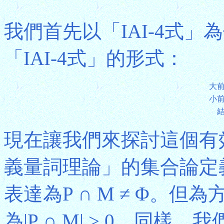
我們首先以「IAI-4式
「IAI-4式」的形式：
大
小
現在讓我們來探討這個有
義量詞理論」的集合論定
表達為P ∩ M ≠ Φ。
為|P ∩ M| > 0。同