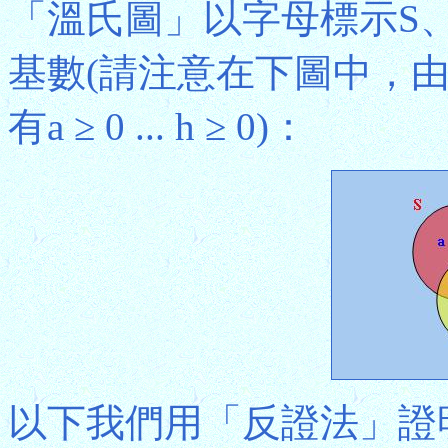
「溫氏圖」以字母標示S
基數(請注意在下圖中，由於
有a ≥ 0 ... h ≥ 0)：
以下我們用「反證法」證明