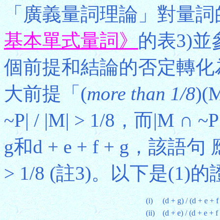
「廣義量詞理論」對量詞
基本單式量詞》
的表3)並
個前提和結論的否定轉化為
大前提「(
more than 1/8
)
~P| / |M| > 1/8，而|M
g和d + e + f + g，該語句 應轉
> 1/8 (註3)。以下是(1)
(i)
(d + g) / (d + e + f
(ii)
(d + e) / (d + e + f