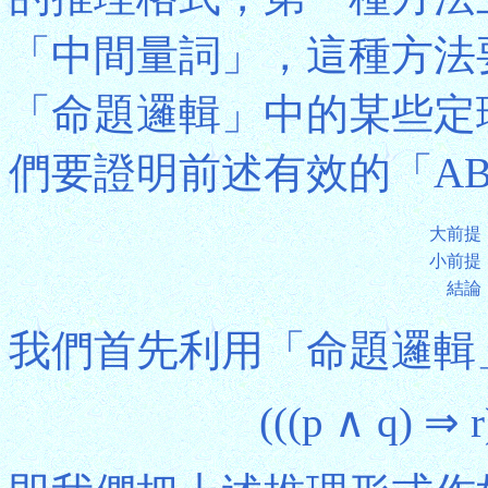
「中間量詞」，這種方法
「命題邏輯」中的某些定
們要證明前述有效的「AB
大前提
小前提
結論
我們首先利用「命題邏輯」
(((p ∧ q) ⇒ 