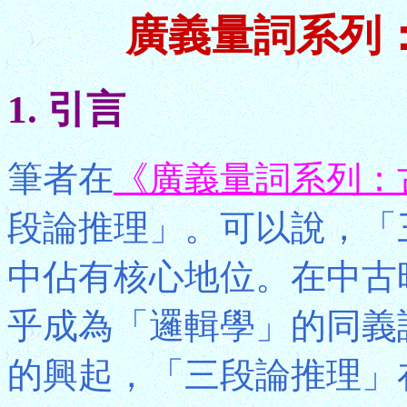
廣義量詞系列
1. 引言
筆者在
《廣義量詞系列：
段論推理」。可以說，「
中佔有核心地位。在中古
乎成為「邏輯學」的同義
的興起，「三段論推理」