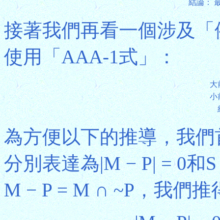
結論：
接著我們再看一個涉及「
使用「AAA-1式」：
大
小
為方便以下的推導，我們
分別表達為|M − P| = 0和S
M − P = M ∩ ~P，我們推