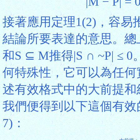
|M − P| = 
接著應用定理1(2)，容易推得
結論所要表達的意思。總上所述
和S ⊆ M推得|S ∩ ~P
何特殊性，它可以為任何
述有效格式中的大前提和
我們便得到以下這個有效
7)：