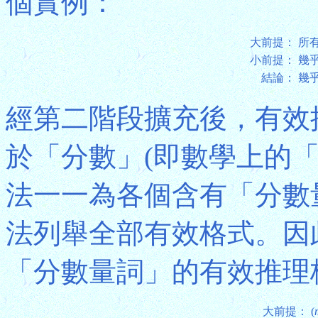
個實例：
大前提：
所
小前提：
幾
結論：
幾
經第二階段擴充後，有效
於「分數」(即數學上的
法一一為各個含有「分數
法列舉全部有效格式。因此，
「分數量詞」的有效推理
大前提：
(