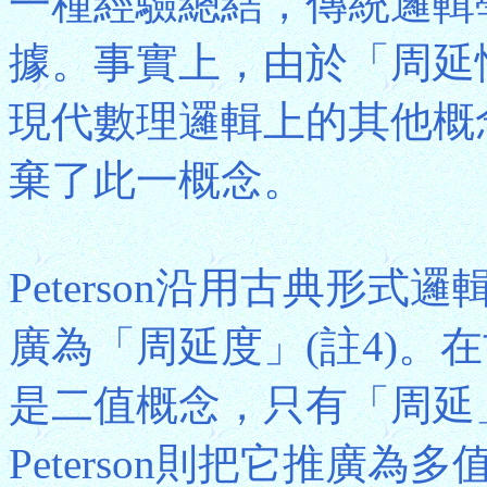
一種經驗總結，傳統邏輯
據。事實上，由於「周延
現代數理邏輯上的其他概
棄了此一概念。
Peterson沿用古典形
廣為「周延度」(註4)。
是二值概念，只有「周延
Peterson則把它推廣