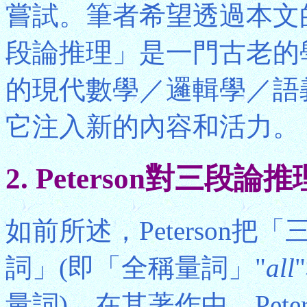
嘗試。筆者希望透過本文
段論推理」是一門古老的
的現代數學／邏輯學／語
它注入新的內容和活力。
2. Peterson對三段
如前所述，Peterson
詞」(即「全稱量詞」"
all
量詞)。在其著作中，Pet