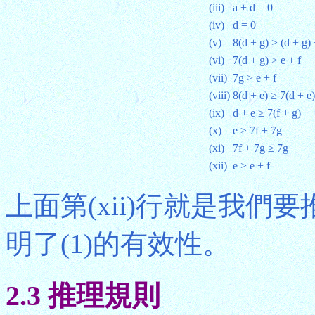
(iii)
a + d = 0
(iv)
d = 0
(v)
8(d + g) > (d + g) 
(vi)
7(d + g) > e + f
(vii)
7g > e + f
(viii)
8(d + e) ≥ 7(d + e)
(ix)
d + e ≥ 7(f + g)
(x)
e ≥ 7f + 7g
(xi)
7f + 7g ≥ 7g
(xii)
e > e + f
上面第(xii)行就是我
明了(1)的有效性。
2.3 推理規則