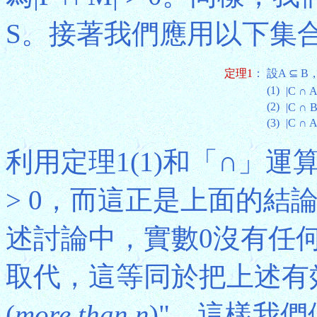
S。接著我們應用以下集合
定理1
：
設A ⊆ 
(1)
|C ∩ A
(2)
|C ∩ B
(3)
|C ∩ A
利用定理1(1)和「∩」運算
> 0，而這正是上面的結
述討論中，實數0沒有任
取代，這等同於把上述有
(
more than n
)"，這樣我