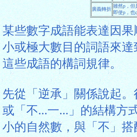
雖然p，但
廣義轉折
即使p，也
某些數字成語能表達因果
小或極大數目的詞語來達
這些成語的構詞規律。
先從「逆承」關係說起。很多
或「不...一...」的結
小的自然數，與「不」搭