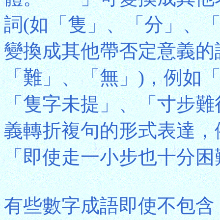
詞(如「隻」、「分」、
變換成其他帶否定意義的
「難」、「無」)，例如
「隻字未提」、「寸步難
義轉折複句的形式表達，
「即使走一小步也十分困
有些數字成語即使不包含