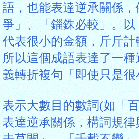
語，也能表達逆承關係，
爭」、「錙銖必較」。以
代表很小的金額，斤斤計
所以這個成語表達了一種
義轉折複句「即使只是很
表示大數目的數詞(如「
表達逆承關係，構詞規律與「
夫莫開」、「千載不變」