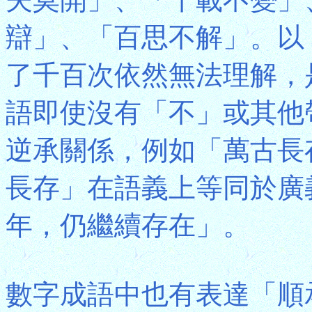
辯」、「百思不解」。以
了千百次依然無法理解，
語即使沒有「不」或其他
逆承關係，例如「萬古長
長存」在語義上等同於廣
年，仍繼續存在」。
數字成語中也有表達「順