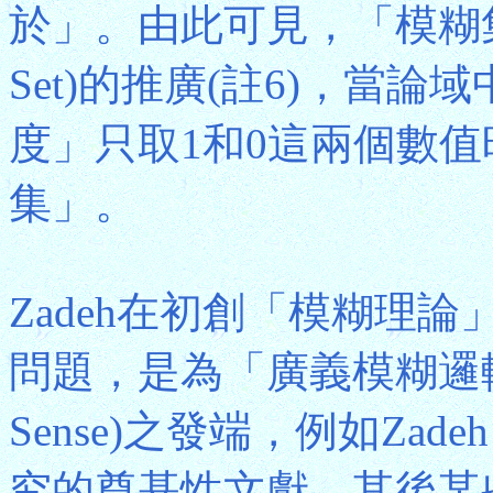
於」。由此可見，「模糊集
Set)的推廣(註6)，當
度」只取1和0這兩個數
集」。
Zadeh在初創「模糊理
問題，是為「廣義模糊邏輯」(Fuzz
Sense)之發端，例如Zad
究的奠基性文獻。其後某