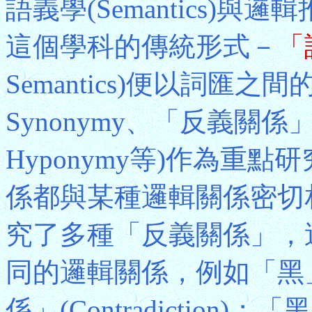
語義學(Semantics)
這個學科的傳統形式－
「
Semantics)便以詞匯
Synonymy、「反義關係
Hyponymy等)作為重
係都與某種邏輯關係密切相關。
究了多種「反義關係」，
同的邏輯關係，例如「黑
係」(Contradictio