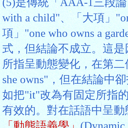
(5)是傳統「AAA-1三段
with a child"、「大項」"on
項」"one who owns a 
式，但結論不成立。這是因
所指呈動態變化，在第二個前提中指"
she owns"，但在結論中卻指"the
如把"it"改為有固定所指的"
有效的。對在話語中呈動
「動態語義學」
(Dynam