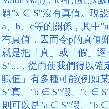
題"x ∈ S"沒有真值。
a、b、c等的關係，其中"a ∈ S
有真值，因而令p的真值
就是把「真」或「假」逐一賦予"
S"...，從而使我們得以
賦值」有多種可能(例如某
S"真、"b ∈ S"假、"c 
則可以是"a ∈ S"假、"b ∈ 