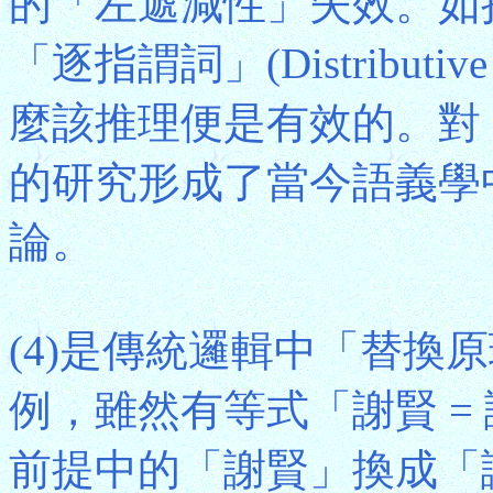
的「左遞減性」失效。如
「逐指謂詞」(Distributi
麼該推理便是有效的。對
的研究形成了當今語義學中有關
論。
(4)是傳統邏輯中「替換原理」(Su
例，雖然有等式「謝賢 =
前提中的「謝賢」換成「