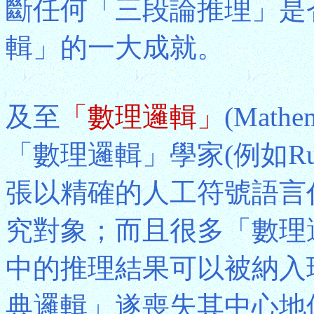
斷任何「三段論推理」是
輯」的一大成就。
及至
「數理邏輯」
(Math
「數理邏輯」學家(例如Ru
張以精確的人工符號語言
究對象；而且很多「數理
中的推理結果可以被納入
典邏輯」遂喪失其中心地