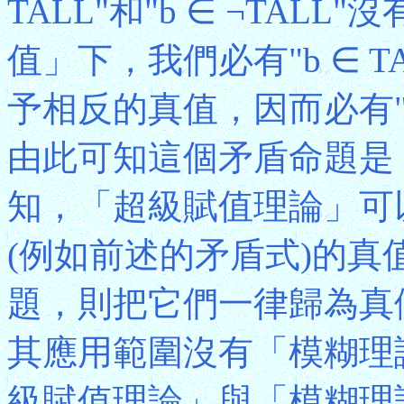
TALL"和"b ∈ ¬TA
值」下，我們必有"b ∈ TAL
予相反的真值，因而必有"b ∈ 
由此可知這個矛盾命題是
知，「超級賦值理論」可
(例如前述的矛盾式)的
題，則把它們一律歸為真
其應用範圍沒有「模糊理
級賦值理論」與「模糊理