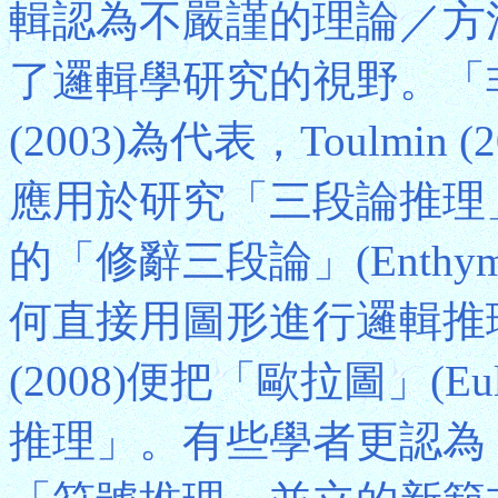
輯認為不嚴謹的理論／方
了邏輯學研究的視野。「非形
(2003)為代表，Toulmi
應用於研究「三段論推理
的「修辭三段論」(Enth
何直接用圖形進行邏輯推理(註3)
(2008)便把「歐拉圖」(Eu
推理」。有些學者更認為