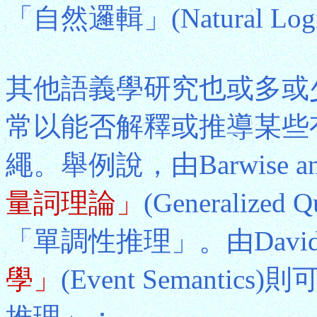
「自然邏輯」(Natural 
其他語義學研究也或多或
常以能否解釋或推導某些
繩。舉例說，由Barwise and
量詞理論」
(Generalized
「單調性推理」。由Davidso
學」
(Event Semant