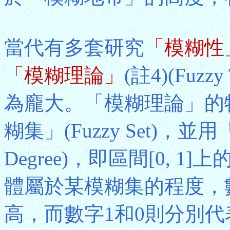
當代有多套研究
「模糊性
「模糊理論」
(註4)(Fuz
為龐大。「模糊理論」的
糊集」(Fuzzy Set)，並用
Degree)，即區間[0,
體屬於某模糊集的程度，
高，而數字1和0則分別