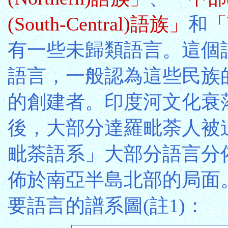
(South-Central)語族」
和
「
有一些未歸類語言。這個
語言，一般認為這些民族的祖
的創建者。印度河文化衰落和
後，大部分達羅毗荼人被
毗荼語系」大部分語言分
佈於南亞半島北部的局面
要語言的譜系圖(註1)：