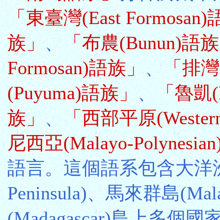
「東臺灣(East Formosan
族」
、
「布農(Bunun)語
Formosan)語族」
、
「排灣(
(Puyuma)語族」
、
「魯凱(
族」
、
「西部平原(Western
尼西亞(Malayo-Polynesi
語言。這個語系包含大洋洲(Oc
Peninsula)、馬來群島(Mal
(Madagascar)島上