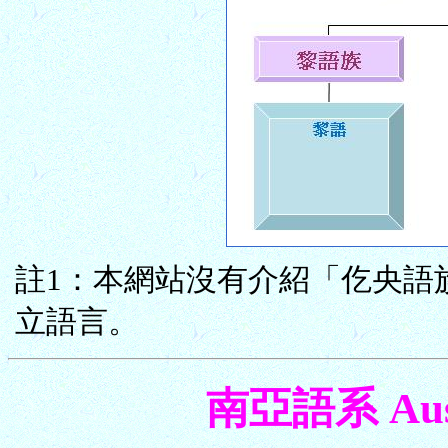
註1：本網站沒有介紹「仡央語
立語言。
南亞語系 Austr