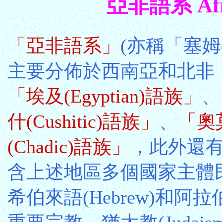
亞非語系 Afro-
「亞非語系」
(亦稱「塞姆-哈
主要分佈於西南亞和北非
「埃及(Egyptian)語族」
、
什(Cushitic)語族」
、
「奧莫
(Chadic)語族」
，此外還
含上述地區多個國家主體
希伯來語(Hebrew)和阿拉