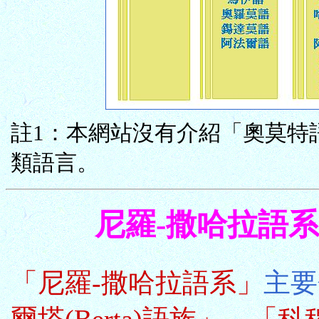
註1：本網站沒有介紹「奧莫特
類語言。
尼羅-撒哈拉語系 Nil
「尼羅-撒哈拉語系」
主要
爾塔(Berta)語族」
、
「科穆