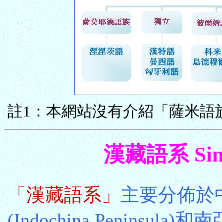
註1：本網站沒有介紹「薩米語
漢藏語系 Sino-
「漢藏語系」
主要分佈於中
(Indochina Peninsula)和南