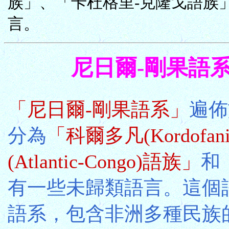
族」、「卡杜格里-克隆戈語族
言。
尼日爾-剛果語系 Ni
「尼日爾-剛果語系」
遍佈
分為
「科爾多凡(Kordofan
(Atlantic-Congo)語族」
和
有一些未歸類語言。這個
語系，包含非洲多種民族