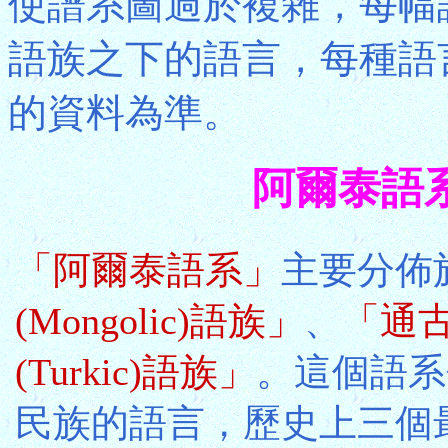
使譜系圖過於複雜，每幅
語族之下的語言，每種語
的資料為準。
阿爾泰語系 A
「阿爾泰語系」
主要分佈
(Mongolic)語族」
、
「通古斯
(Turkic)語族」
。這個語系
民族的語言，歷史上三個