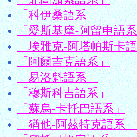
「科伊桑語系」
「愛斯基摩-阿留申語
「埃雅克-阿塔帕斯卡
「阿爾吉克語系」
「易洛魁語系」
「穆斯科吉語系」
「蘇烏-卡托巴語系」
「猶他-阿茲特克語系」