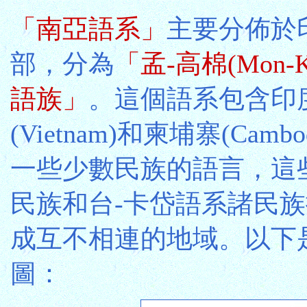
「南亞語系」
主要分佈於
部，分為
「孟-高棉(Mon-
語族」
。這個語系包含印
(Vietnam)和柬埔寨(Ca
一些少數民族的語言，這
民族和台-卡岱語系諸民
成互不相連的地域。以下
圖：