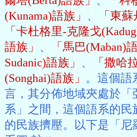
(Kunama)語族」
、
「東蘇丹(
「卡杜格里-克隆戈(Kadugli
語族」
、
「馬巴(Maban)
Sudanic)語族」
、
「撒哈拉(
(Songhai)語族」
。這個語
言，其分佈地域夾處於「
系」之間，這個語系的民
的民族擠壓。以下是「尼