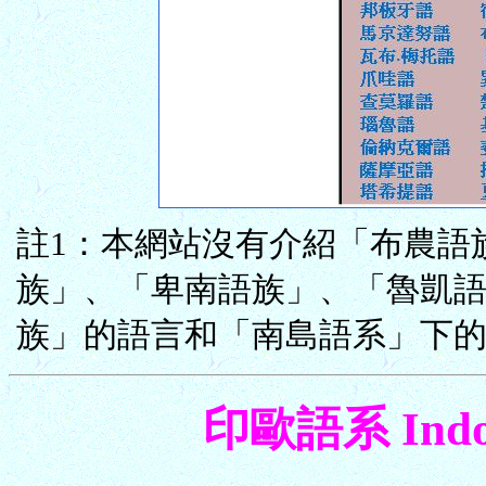
註1：本網站沒有介紹「布農語
族」、「卑南語族」、「魯凱
族」的語言和「南島語系」下
印歐語系 Indo-