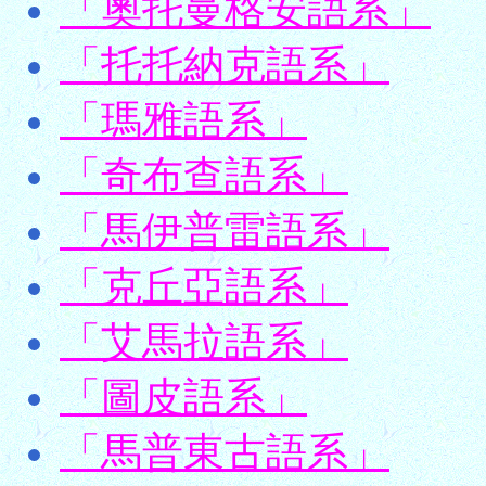
「奧托曼格安語系」
「托托納克語系」
「瑪雅語系」
「奇布查語系」
「馬伊普雷語系」
「克丘亞語系」
「艾馬拉語系」
「圖皮語系」
「馬普東古語系」