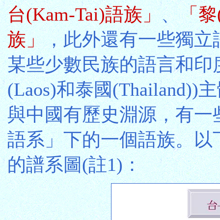
台(Kam-Tai)語族」
、
「黎(
族」
，此外還有一些獨立
某些少數民族的語言和印
(Laos)和泰國(Thail
與中國有歷史淵源，有一
語系」下的一個語族。以
的譜系圖(註1)：