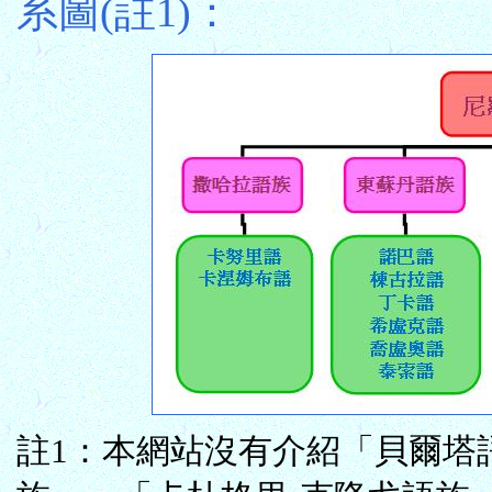
系圖(註1)：
註1：本網站沒有介紹「貝爾塔