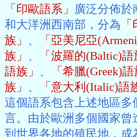
「印歐語系」
廣泛分佈於南
和大洋洲西南部，分為
「印
族」
、
「亞美尼亞(Armen
族」
、
「波羅的(Baltic)
語族」
、
「希臘(Greek)
族」
、
「意大利(Italic)
這個語系包含上述地區多
言。由於歐洲多個國家曾
到世界各地的殖民地，成