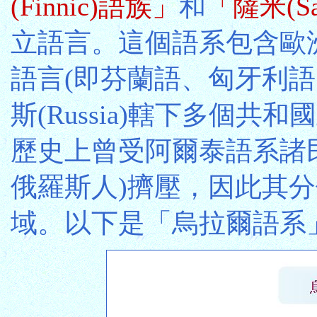
(Finnic)語族」
和
「薩米(S
立語言。這個語系包含歐
語言(即芬蘭語、匈牙利語
斯(Russia)轄下多個
歷史上曾受阿爾泰語系諸
俄羅斯人)擠壓，因此其
域。以下是「烏拉爾語系」