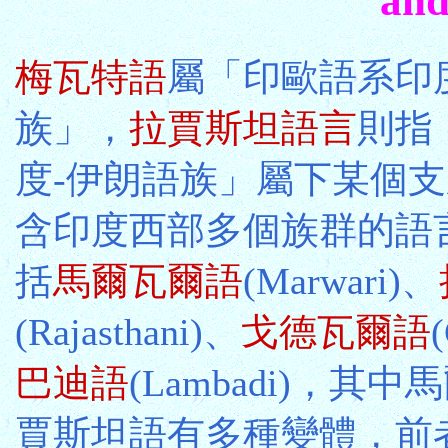
and
梅瓦特語
屬「印歐語系印
族」，
拉賈斯坦語言
則指
度-伊朗語族」屬下某個
含印度西部多個族群的語
括
馬爾瓦爾語
(Marwari)、
(Rajasthani)、
戈德瓦爾語
巴迪語
(Lambadi)，其
賈斯坦語有多種變體，前