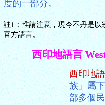
度的一部分。
註1：惟請注意，現今不丹是以宗咯語
官方語言。
西印地語言 Wester
西印地語
族」屬下
部多個民