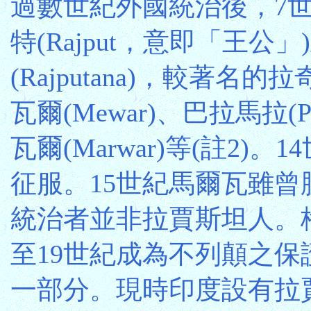
過數世紀外國統治後，7
特(Rajput，意即「王
(Rajputana)，較著名的
瓦爾(Mewar)、巴拉馬拉(
瓦爾(Marwar)等(註2
征服。15世紀馬爾瓦雖
統治者並非拉賈斯坦人。
至19世紀成為不列顛之保
一部分。現時印度設有拉