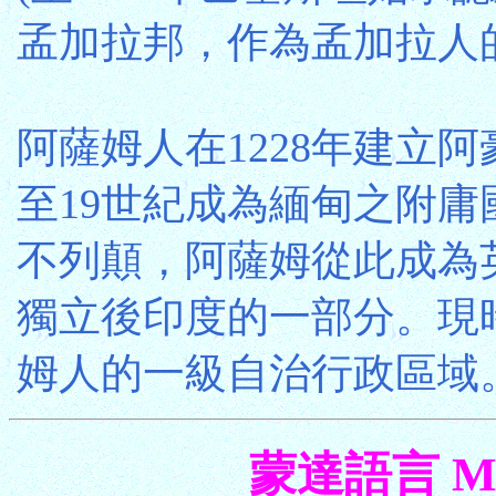
孟加拉邦，作為孟加拉人
阿薩姆人在1228年建立
至19世紀成為緬甸之附
不列顛，阿薩姆從此成為英
獨立後印度的一部分。現
姆人的一級自治行政區域
蒙達語言 Mun