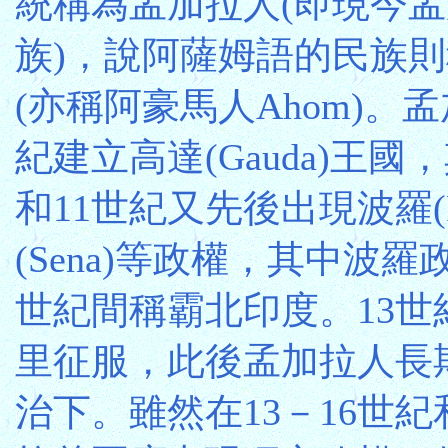
統稱為孟加拉人(即現今
族)，說阿薩姆語的民族
(亦稱阿豪馬人Ahom)。
紀建立高達(Gauda)王國
和11世紀又先後出現波羅(P
(Sena)等政權，其中波羅
世紀間稱霸北印度。13世
里征服，此後孟加拉人長
治下。雖然在13－16世紀