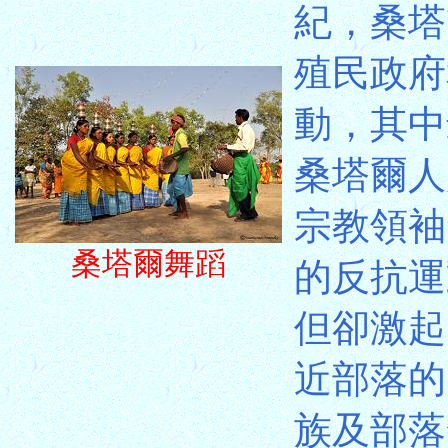
紀，桑塔
殖民政府
動，其中最
桑塔爾人起
宗教領袖比
桑塔爾舞蹈
的反抗運
但卻激起
近部落的
族及部落發