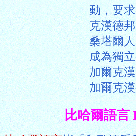
動，要求
克漢德邦
桑塔爾人
成為獨立
加爾克漢
加爾克漢
比哈爾語言 Bih