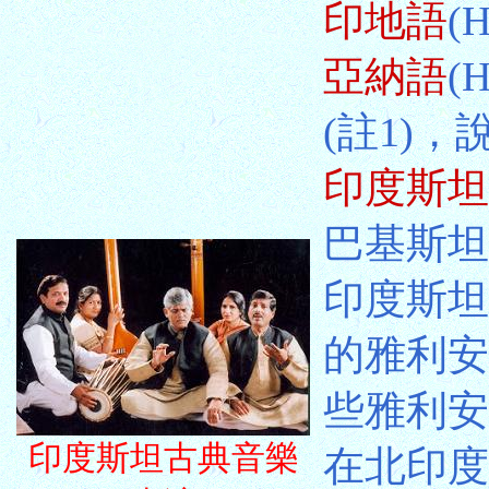
印地語
(H
亞納語
(H
(註1)
印度斯坦
巴基斯坦
印度斯坦
的雅利安人
些雅利安
印度斯坦古典音樂
在北印度有