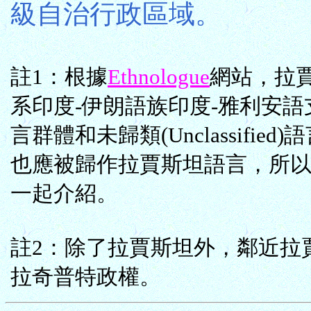
級自治行政區域。
註1：根據
Ethnologue
網站，拉
系印度-伊朗語族印度-雅利安語支中央
言群體和未歸類(Unclassif
也應被歸作拉賈斯坦語言，所
一起介紹。
註2：除了拉賈斯坦外，鄰近拉
拉奇普特政權。