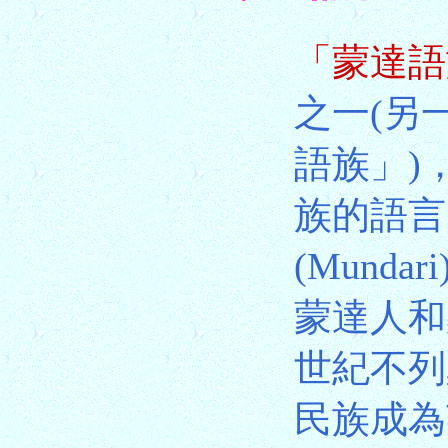
「蒙達語
之一(另一
語族」)
族的語言
(Mundar
蒙達人和
世紀不列
民族成為