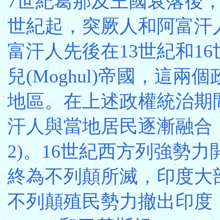
7世紀葛那及王國衰落後，
世紀起，突厥人和阿富汗
富汗人先後在13世紀和16世
兒(Moghul)帝國，這
地區。在上述政權統治期
汗人與當地居民逐漸融合
2)。16世紀西方列強勢
終為不列顛所滅，印度大部
不列顛殖民勢力撤出印度