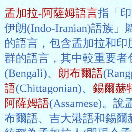
孟加拉-阿薩姆語言
指「印
伊朗(Indo-Iranian)語
的語言，包含孟加拉和印
群的語言，其中較重要者
(Bengali)、
朗布爾語
(Rang
語
(Chittagonian)、
錫爾赫
阿薩姆語
(Assamese)
布爾語、吉大港語和錫爾