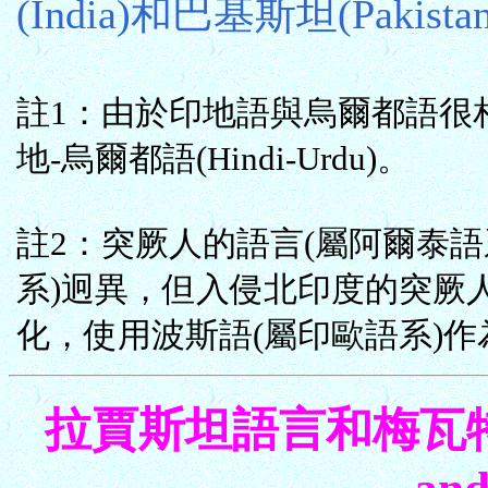
(India)和巴基斯坦(Pakist
註1：由於印地語與烏爾都語很
地-烏爾都語(Hindi-Urdu)。
註2：突厥人的語言(屬阿爾泰語
系)迥異，但入侵北印度的突厥
化，使用波斯語(屬印歐語系)
拉賈斯坦語言和梅瓦特語 Ra