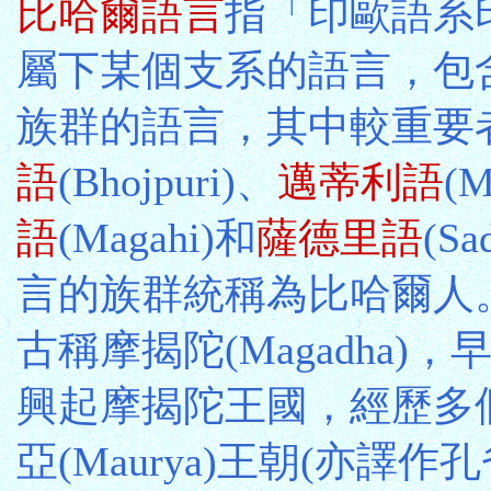
比哈爾語言
指「印歐語系
屬下某個支系的語言，包
族群的語言，其中較重要
語
(Bhojpuri)、
邁蒂利語
(M
語
(Magahi)和
薩德里語
(S
言的族群統稱為比哈爾人。比
古稱摩揭陀(Magadha)
興起摩揭陀王國，經歷多
亞(Maurya)王朝(亦譯