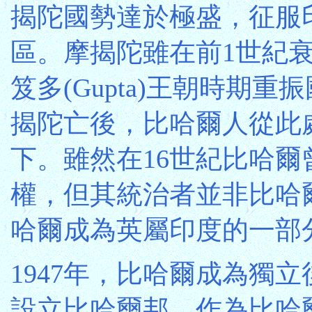
揭陀國勢達於極盛，征服
區。摩揭陀雖在前1世紀衰
笈多(Gupta)王朝時期重
揭陀亡後，比哈爾人從此
下。雖然在16世紀比哈爾
權，但其統治者並非比哈爾
哈爾成為英屬印度的一部
1947年，比哈爾成為獨立
設立比哈爾邦，作為比哈爾