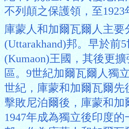
不列顛之保護領，至192
庫蒙人和加爾瓦爾人主要
(Uttarakhand)邦。
(Kumaon)王國，其後更擴
區。9世紀加爾瓦爾人獨立
世紀，庫蒙和加爾瓦爾先後
擊敗尼泊爾後，庫蒙和加
1947年成為獨立後印度