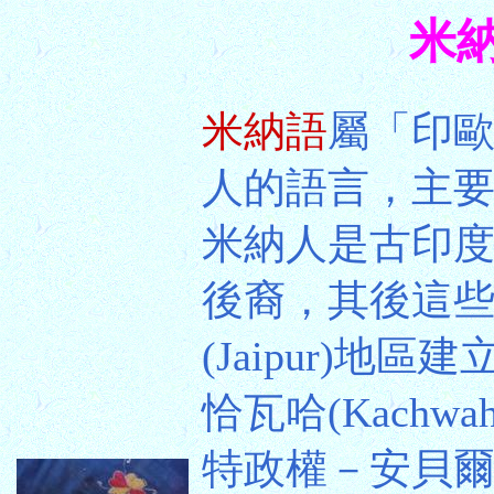
米納
米納語
屬「印歐
人的語言，主
米納人是古印度婆
後裔，其後這
(Jaipur)
恰瓦哈(Kach
特政權－安貝爾(