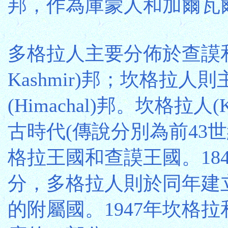
邦，作為庫蒙人和加爾瓦
多格拉人主要分佈於查謨和克什
Kashmir)邦；坎格拉
(Himachal)邦。坎格拉人(
古時代(傳說分別為前43
格拉王國和查謨王國。18
分，多格拉人則於同年建
的附屬國。1947年坎格