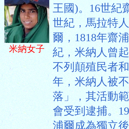
王國)。16世
世紀，馬拉特
爾，1818年齋
米納女子
紀，米納人曾
不列顛殖民者和
年，米納人被
落」，其活動
會受到逮捕。1
浦爾成為獨立後