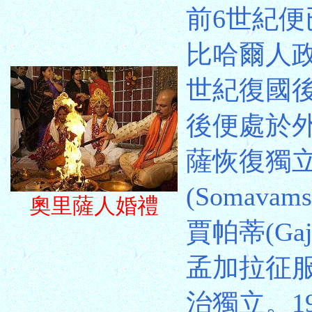
前6世紀便
比哈爾人
世紀復國
後便處於外
薩恢復獨
(Somavam
奧里薩人婚禮
賈帕蒂(Ga
孟加拉征
治獨立。1