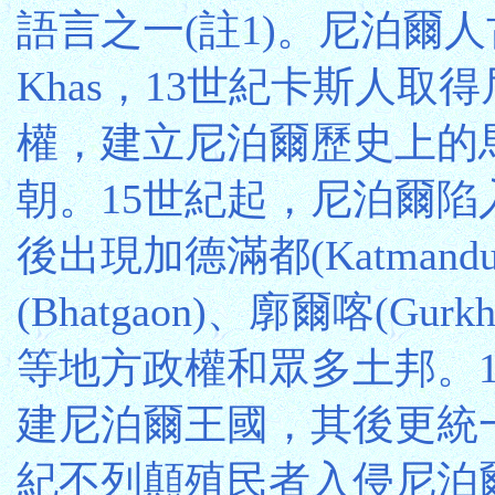
語言之一(註1)。尼泊爾
Khas，13世紀卡斯人取
權，建立尼泊爾歷史上的馬拉(
朝。15世紀起，尼泊爾陷
後出現加德滿都(Katmand
(Bhatgaon)、廓爾喀(Gurkh
等地方政權和眾多土邦。1
建尼泊爾王國，其後更統一
紀不列顛殖民者入侵尼泊