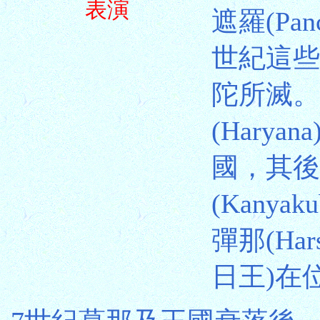
表演
遮羅(Pan
世紀這些
陀所滅。
(Harya
國，其後
(Kany
彈那(Ha
日王)在