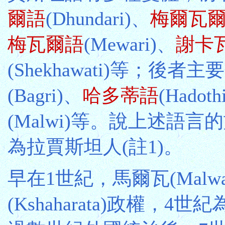
爾語
(Dhundari)、
梅爾瓦
梅瓦爾語
(Mewari)、
謝卡
(Shekhawati)等；後者主
(Bagri)、
哈多蒂語
(Hadoth
(Malwi)等。說上述語
為拉賈斯坦人(註1)。
早在1世紀，馬爾瓦(Mal
(Kshaharata)政權