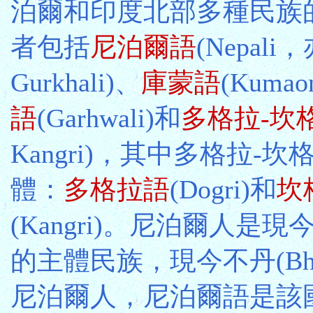
泊爾和印度北部多種民族
者包括
尼泊爾語
(Nepal
Gurkhali)、
庫蒙語
(Kumao
語
(Garhwali)和
多格拉-坎
Kangri)，其中多格拉-
體：
多格拉語
(Dogri)和
坎
(Kangri)。尼泊爾人是現今
的主體民族，現今不丹(Bhu
尼泊爾人，尼泊爾語是該