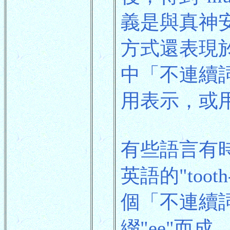
義是與真神
方式還表現
中「不連續
用表示，或
有些語言有
英語的"too
個「不連續詞根
綴"ee"而