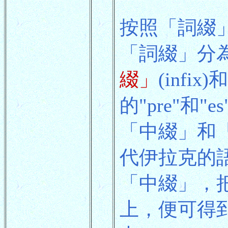
按照「詞綴
「詞綴」分
綴」
(infix)和
的"pre"
「中綴」和「
代伊拉克的語
「中綴」，把
上，便可得到"