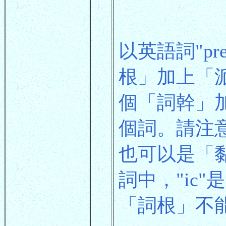
以英語詞"pr
根」加上「派生
個「詞幹」加上
個詞。請注
也可以是「黏
詞中，"ic"
「詞根」不