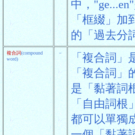
中，"ge.
「框綴」加到
的「過去分詞」
複合詞
(compound
－
「複合詞」
word)
「複合詞」
是「黏著詞
「自由詞根
都可以單獨
一個「黏著