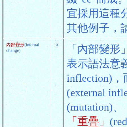
宜採用這種
其他例子，
6
內部變形
(internal
「內部變形
change)
表示語法意
inflect
(external
(mutation)、
「重疊」
(re