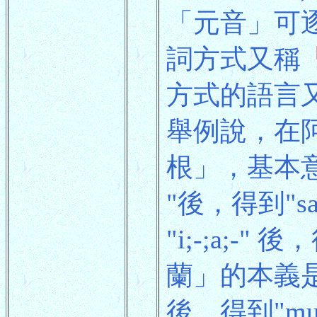
「元音」可
詞方式又稱
方式的語言
舉例說，在阿
根」，基本意思
"後，得到"
"i;-;a;-
蘭」的本義是與
後，得到"m