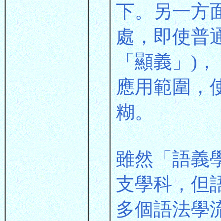
下。另一方
處，即使普
「顯義」)
應用範圍，
糊。
雖然「語義
支學科，但
多個語法學