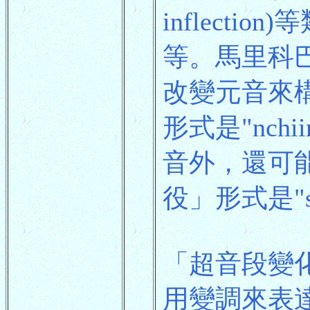
inflect
等。馬里科巴
改變元音來構
形式是"nch
音外，還可能改
役」形式是"sy
「超音段變
用變調來表