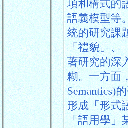
項和構式的
語義模型等
統的研究課
「禮貌」、
著研究的深
糊。一方面，
Semant
形成「形式語用學
「語用學」