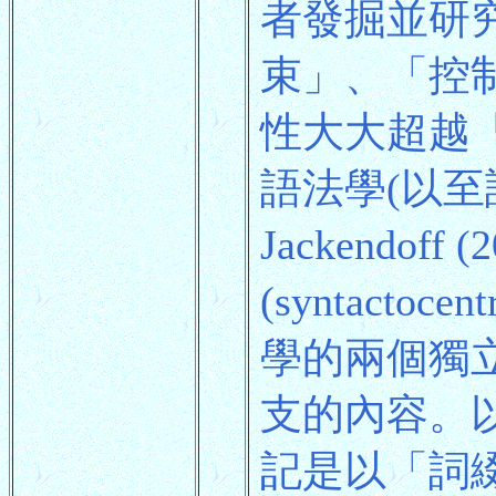
者發掘並研
束」、「控
性大大超越
語法學(以至語
Jackendo
(syntac
學的兩個獨
支的內容。
記是以「詞