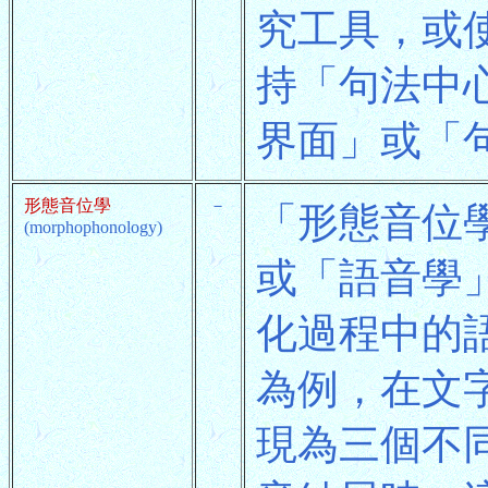
究工具，或
持「句法中
界面」或「
形態音位學
－
「形態音位學」
(morphophonology)
或「語音學」(
化過程中的
為例，在文字
現為三個不同