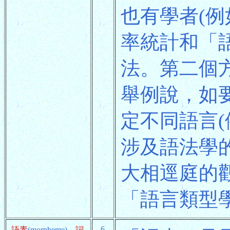
也有學者(例如H
率統計和「語言處
法。第二個
舉例說，如
定不同語言
涉及語法學
大相逕庭的
「語言類型
6
語素
(morpheme)、
詞