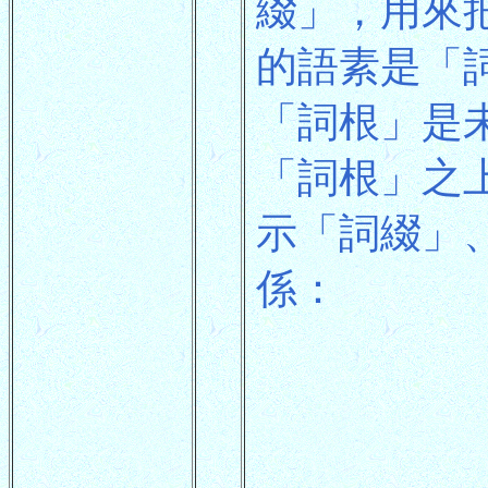
綴」，用來
的語素是「
「詞根」是
「詞根」之
示「詞綴」
係：