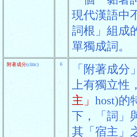
現代漢語中
詞根」組成
單獨成詞。
6
附著成分
(clitic)
「附著成分
上有獨立性
主」
host
下，「詞」
其「宿主」