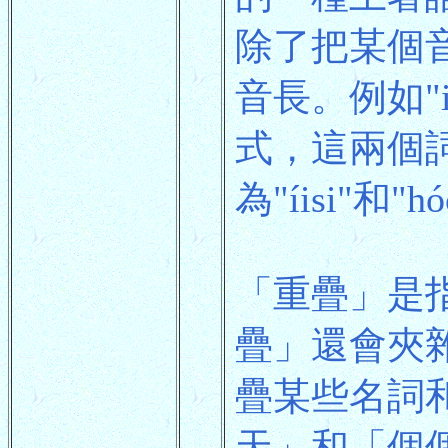
除了把某個
音長。例如"is
式，這兩個
為"íisi"和
「重疊」是
疊」還會夾
疊某些名詞
天」和「個