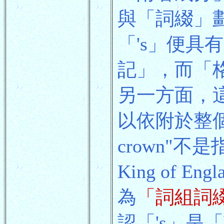
與「詞綴」
「's」便
記」，而「
另一方面，
以依附於整個名詞
crown"不是
King of 
為
「詞組詞
認「's」