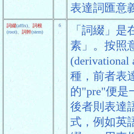
表達詞匯意
6
詞綴
(affix)、
詞根
「詞綴」是
(root)、
詞幹
(stem)
素」。按照
(derivational
種，前者表
的"pre"
後者則表達
式，例如英語