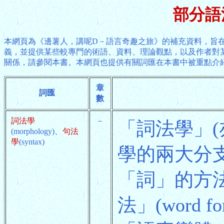
部分語
本網頁為《邊薯人，講呢D－語言奇趣之旅》的補充資料，旨在
義，並提供某些較專門的術語、資料、理論觀點，以及作者對
關係，請參閱本書。本網頁也提供有關詞匯在本書中被重點介
章
詞匯
數
詞法學
－
「詞法學」
(morphology)、
句法
學
(syntax)
學的兩大分
「詞」的方
法」(word