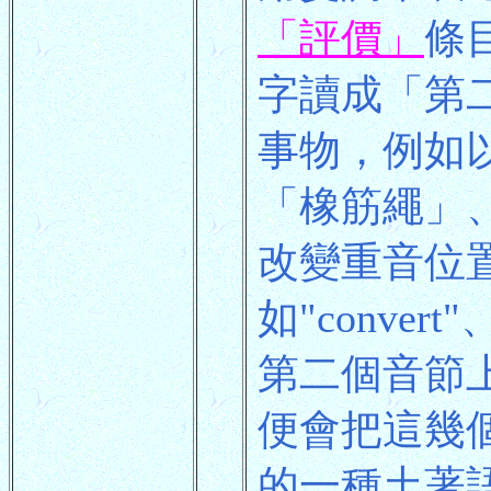
「評價」
條
字讀成「第
事物，例如
「橡筋繩」
改變重音位
如"convert
第二個音節
便會把這幾個
的一種土著