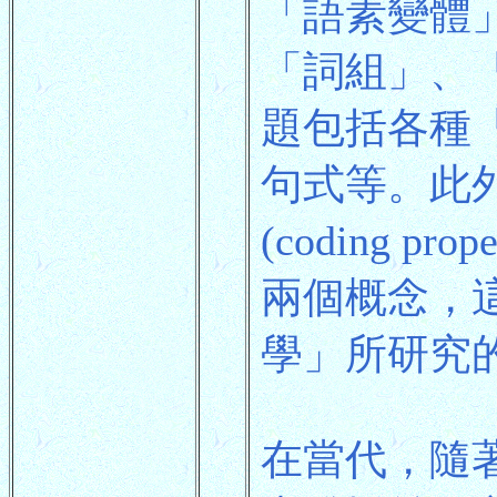
「語素變體
「詞組」、
題包括各種
句式等。此
(coding prop
兩個概念，
學」所研究
在當代，隨