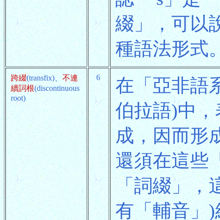
綴」，可以
種語法形式
6
跨綴
(transfix)、
不連
在「亞非語
續詞根
(discontinuous
root)
伯拉語)中
成，因而形
還須在這些
「詞綴」，
有「輔音」