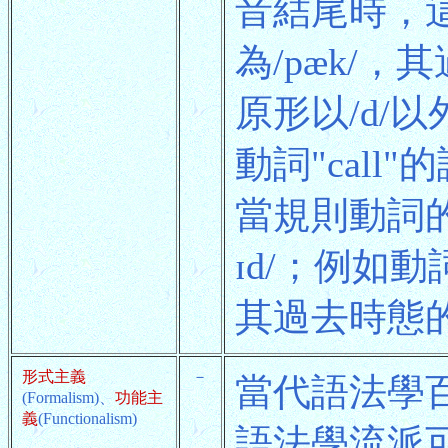
音結尾時，這
為/pæk/，
原形以/d/
動詞"call"
當規則動詞的
ɪd/；例如動詞
其過去時態的讀音
形式主義
－
當代語法學百
(Formalism)、
功能主
義
(Functionalism)
語法學流派