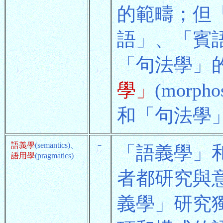
的範疇；但
語」、「賓
「句法學」
學」
(mor
和「句法學
語義學
(semantics)、
－
「語義學」
語用學
(pragmatics)
者都研究與
義學」研究