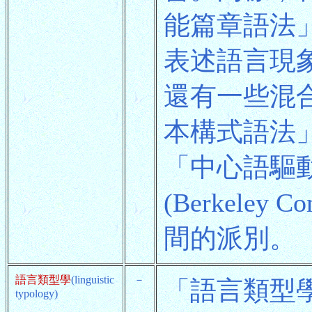
能篇章語法
表述語言現
還有一些混
本構式語法」(Si
「中心語驅
(Berkeley
間的派別。
語言類型學
(linguistic
－
「語言類型
typology)