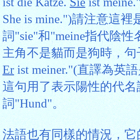
ist die Katze.
Sie
ist meine
She is mine.")請注
詞"sie"和"meine指代陰
主角不是貓而是狗時，句子則要寫成
Er
ist meiner."(直譯為英語是"H
這句用了表示陽性的代名詞"e
詞"Hund"。
法語也有同樣的情況，它