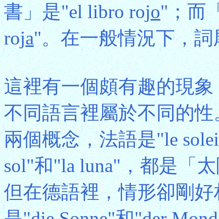
書」是"el libro roj
o
"；而「
roj
a
"。在一般情況下，詞
這裡有一個頗有趣的現象
不同語言裡屬於不同的性
兩個概念，法語是"le soleil
sol"和"la luna"，
但在德語裡，情形卻剛好
是"die Sonne"和"de