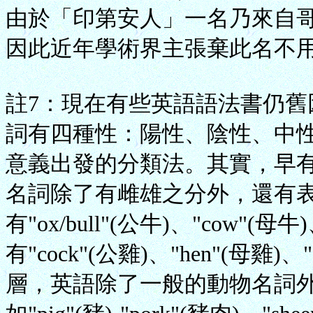
由於「印第安人」一名乃來自哥
因此近年學術界主張棄此名不
註7：現在有些英語語法書仍
詞有四種性：陽性、陰性、中性
意義出發的分類法。其實，早
名詞除了有雌雄之分外，還有
有"ox/bull"(公牛)、"cow"(
有"cock"(公雞)、"hen"(母雞
層，英語除了一般的動物名詞