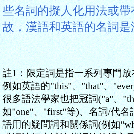
些名詞的擬人化用法或帶
故，漢語和英語的名詞是沒
註1：限定詞是指一系列專門
例如英語的"this"、"that"、"eve
很多語法學家也把冠詞("a"、"the
如"one"、"first"等)、名詞/代
語用的疑問詞和關係詞(例如"who