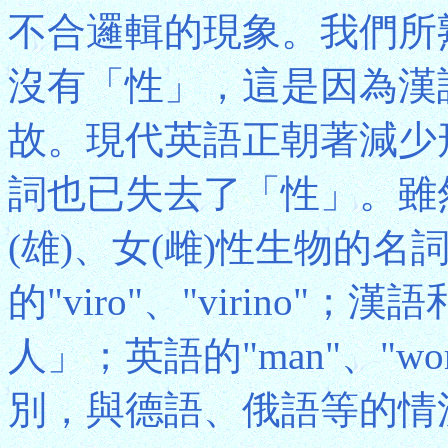
不合邏輯的現象。我們所
沒有「性」，這是因為漢
故。現代英語正朝著減少
詞也已失去了「性」。雖
(雄)、女(雌)性生物的名
的"viro"、"virino
人」；英語的"man"、"
別，與德語、俄語等的情