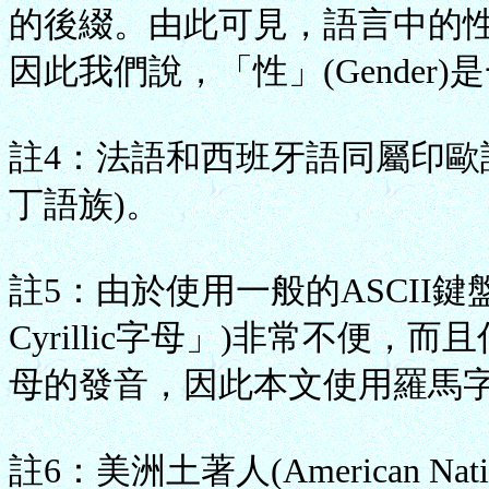
的後綴。由此可見，語言中的
因此我們說，「性」(Gende
註4：法語和西班牙語同屬印歐語系
丁語族)。
註5：由於使用一般的ASCII
Cyrillic字母」)非常不便
母的發音，因此本文使用羅馬字
註6：美洲土著人(American Na