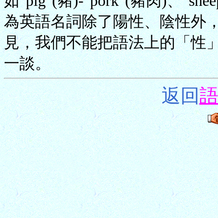
如"pig"(豬)-"pork"(豬肉)、"s
為英語名詞除了陽性、陰性外
見，我們不能把語法上的「性」(Ge
一談。
返回