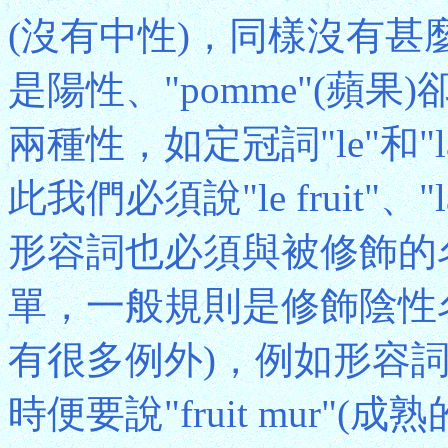
(沒有中性)，同樣沒有甚麼規
是陽性、"pomme"(蘋
兩種性，如定冠詞"le"和"l
此我們必須說"le fruit"
形容詞也必須與被修飾的
單，一般規則是修飾陰性名
有很多例外)，例如形容詞
時便要說"fruit mur"(成熟