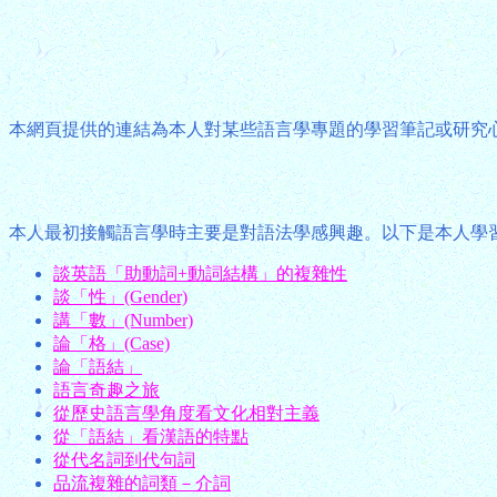
本網頁提供的連結為本人對某些語言學專題的學習筆記或研究
本人最初接觸語言學時主要是對語法學感興趣。以下是本人學
談英語「助動詞+動詞結構」的複雜性
談「性」(Gender)
講「數」(Number)
論「格」(Case)
論「語結」
語言奇趣之旅
從歷史語言學角度看文化相對主義
從「語結」看漢語的特點
從代名詞到代句詞
品流複雜的詞類－介詞