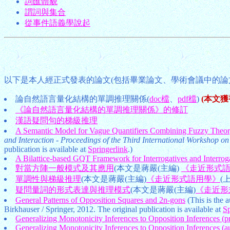
詞匯體貌
謂詞與集合
從事件語義學說起
以下是本人經正式發表的論文(包括畢業論文、學術會議中的論
論自然語言量化結構的單調推理關係(
doc檔
、
pdf檔
)
(本文獲香港
《論自然語言量化結構的單調推理關係》的修訂
漢語疑問句的梯級推理
A Semantic Model for Vague Quantifiers Combining Fuzzy Theor
and Interaction - Proceedings of the Third International Workshop on
publication is available at
Springerlink
.)
A Bilattice-based GQT Framework for Interrogatives and Interroga
對當方陣一般模式及其應用
(本文是蔣嚴(主編)
《走近形式
單調性與梯級推理
(本文是蔣嚴(主編)
《走近形式語用學》
(
疑問量詞的形式表達與推理模式
(本文是蔣嚴(主編)
《走近形
General Patterns of Opposition Squares and 2n-gons
(This is the a
Birkhauser / Springer, 2012. The original publication is available at
Sp
Generalizing Monotonicity Inferences to Opposition Inferences (p
Generalizing Monotonicity Inferences to Opposition Inferences (au