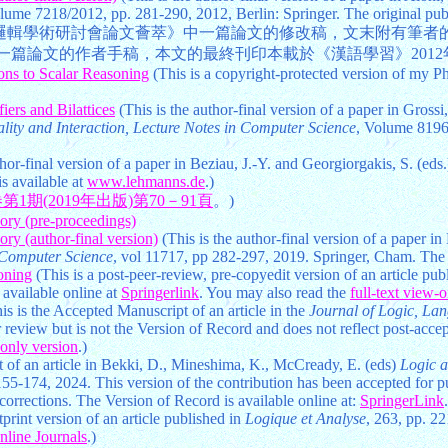
lume 7218/2012, pp. 281-290, 2012, Berlin: Springer. The original publ
現代邏輯學術研討會論文薈萃》中一篇論文的修改稿，文末附有筆者
一篇論文的作者手稿，本文的最終刊印本載於《漢語學習》2012年第
ions to Scalar Reasoning
(This is a copyright-protected version of my Ph
ers and Bilattices
(This is the author-final version of a paper in Gross
ality and Interaction, Lecture Notes in Computer Science
, Volume 8196/
thor-final version of a paper in Beziau, J.-Y. and Georgiorgakis, S. (eds.
s available at
www.lehmanns.de
.)
1期(2019年出版)第70－91頁
。)
ory (pre-proceedings)
ry (author-final version)
(This is the author-final version of a paper
n Computer Science
, vol 11717, pp 282-297, 2019. Springer, Cham. The fi
oning
(This is a post-peer-review, pre-copyedit version of an article pub
 available online at
Springerlink
. You may also read the
full-text view-
is is the Accepted Manuscript of an article in the
Journal of Logic, La
eer review but is not the Version of Record and does not reflect post-ac
-only version
.)
 of an article in Bekki, D., Mineshima, K., McCready, E. (eds)
Logic 
55-174, 2024. This version of the contribution has been accepted for pu
orrections. The Version of Record is available online at:
SpringerLink
tprint version of an article published in
Logique et Analyse
, 263, pp. 22
nline Journals
.)