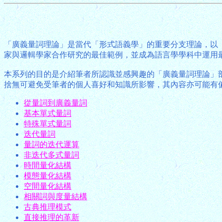
「廣義量詞理論」是當代「形式語義學」的重要分支理論，以
家與邏輯學家合作研究的最佳範例，並成為語言學學科中運用
本系列的目的是介紹筆者所認識並感興趣的「廣義量詞理論」
捨無可避免受筆者的個人喜好和知識所影響，其內容亦可能有
從量詞到廣義量詞
基本單式量詞
特殊單式量詞
迭代量詞
量詞的迭代運算
非迭代多式量詞
時間量化結構
模態量化結構
空間量化結構
相關詞與度量結構
古典推理模式
直接推理的革新