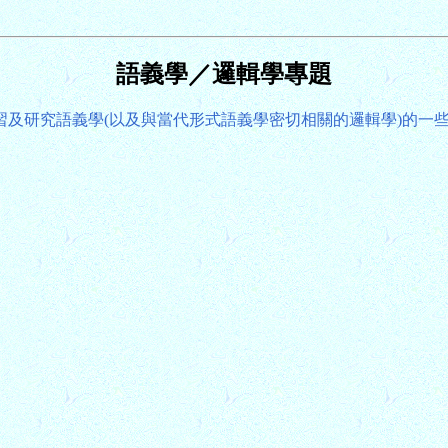
語義學／邏輯學專題
習及研究語義學(以及與當代形式語義學密切相關的邏輯學)的一