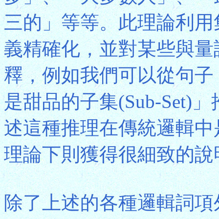
三的」等等。此理論利用
義精確化，並對某些與量
釋，例如我們可以從句子
是甜品的子集(Sub-Se
述這種推理在傳統邏輯中
理論下則獲得很細致的說
除了上述的各種邏輯詞項