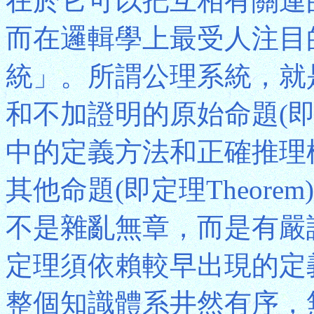
在於它可以把互相有關連
而在邏輯學上最受人注目
統」。所謂公理系統，就
和不加證明的原始命題(即
中的定義方法和正確推理
其他命題(即定理Theor
不是雜亂無章，而是有嚴
定理須依賴較早出現的定
整個知識體系井然有序，