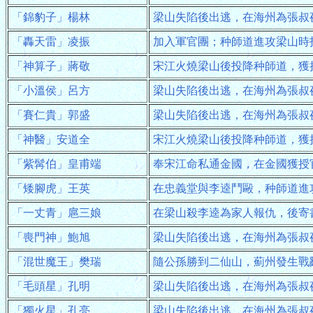
「錦豹子」楊林
梁山失陷後出逃，在海州為張叔
「轟天雷」凌振
加入軍官團；种師道進攻梁山時
「神算子」蔣敬
宋江火燒梁山後投降种師道，獲
「小溫侯」呂方
梁山失陷後出逃，在海州為張叔
「賽仁貴」郭盛
梁山失陷後出逃，在海州為張叔
「神醫」安道全
宋江火燒梁山後投降种師道，獲
「紫髯伯」皇甫端
奉宋江命私通金國，在金國獲授
「矮腳虎」王英
在忠義堂與李逵鬥毆，种師道進
「一丈青」扈三娘
在梁山殺李逵為家人報仇，後寄
「喪門神」鮑旭
梁山失陷後出逃，在海州為張叔
「混世魔王」樊瑞
隨公孫勝到二仙山，薊州發生戰
「毛頭星」孔明
梁山失陷後出逃，在海州為張叔
「獨火星」孔亮
梁山失陷後出逃，在海州為張叔