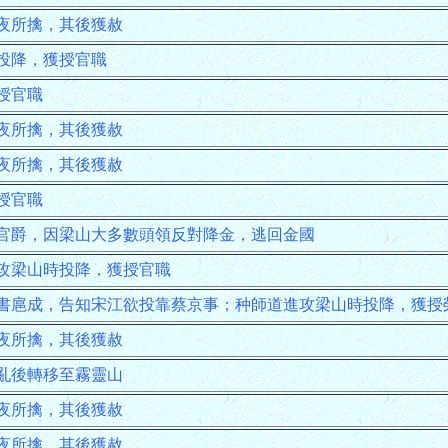
夜所擒，其後獲赦
投降，獲授官職
授官職
夜所擒，其後獲赦
夜所擒，其後獲赦
授官職
官爵，因梁山大多數頭領反對降金，逃回金國
攻梁山時投降，獲授官職
書扈成，告知宋江欲投靠蔡京事；种師道進攻梁山時投降，獲授
夜所擒，其後獲赦
亂後轉移至霧靈山
夜所擒，其後獲赦
夜所擒，其後獲赦