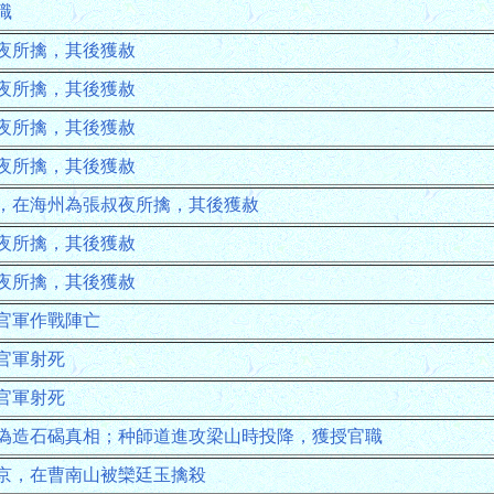
職
夜所擒，其後獲赦
夜所擒，其後獲赦
夜所擒，其後獲赦
夜所擒，其後獲赦
，在海州為張叔夜所擒，其後獲赦
夜所擒，其後獲赦
夜所擒，其後獲赦
官軍作戰陣亡
官軍射死
官軍射死
偽造石碣真相；种師道進攻梁山時投降，獲授官職
京，在曹南山被欒廷玉擒殺