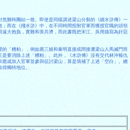
對危難時團結一致。即使是同樣講述梁山分裂的《續水滸傳》一
數；而在《殘水滸》中，在不同時間投附官軍而獲授官職的頭領
同遠大抱負，實難和衷共濟，而此書既把宋江、吳用描寫為奸惡
理的「糟粕」，例如扈三娘和秦明直接或間接遭梁山人馬滅門而
正是要消除上述「糟粕」。此外，《水滸傳》沒有交代林沖報仇
和扈成加入官軍並參與征討梁山，算是填補了上述「空白」。總
取得獨特地位。