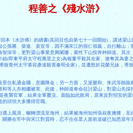
程善之《殘水滸》
十回本《水滸傳》的續書(其回目也由第七十一回開始)，講述梁
如公孫勝、柴進、裴宣等，因不滿宋江的假仁假義，自行離山；
魯智深等，更對梁山事業意興闌珊，索性下山投奔种師道。其次
小姐(即東平府太守程萬里之女)為報董平殺其全家、搶奪其為妻
，導致青州太守慕容彥達殺害秦明全家)，並遷怒於花榮兄妹，導
段景住私通金國，意圖降金；另一方面，又派樂和、朱武等賄賂
樂和等人亦相繼被害。此後，种師道奉命征討梁山，對梁山先採
，並夜襲官軍，結果全軍覆沒。面臨如此敗局，原來反對招安的
道的頭領大多獲得官職。
但遇上風浪，輾轉漂流至海州，結果被海州知州張叔夜擒獲，至
。關勝在牢中與宋江對質時，忍不住在眾人面前道破已知悉當年