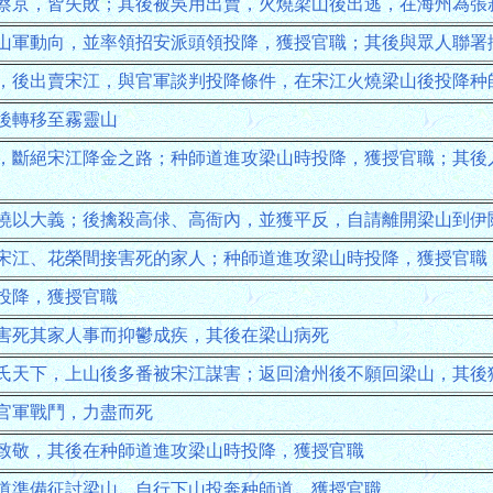
蔡京，皆失敗；其後被吳用出賣，火燒梁山後出逃，在海州為張
山軍動向，並率領招安派頭領投降，獲授官職；其後與眾人聯署
，後出賣宋江，與官軍談判投降條件，在宋江火燒梁山後投降种
後轉移至霧靈山
，斷絕宋江降金之路；种師道進攻梁山時投降，獲授官職；其後
曉以大義；後擒殺高俅、高衙內，並獲平反，自請離開梁山到伊
宋江、花榮間接害死的家人；种師道進攻梁山時投降，獲授官職
投降，獲授官職
害死其家人事而抑鬱成疾，其後在梁山病死
氏天下，上山後多番被宋江謀害；返回滄州後不願回梁山，其後
官軍戰鬥，力盡而死
致敬，其後在种師道進攻梁山時投降，獲授官職
道準備征討梁山，自行下山投奔种師道，獲授官職