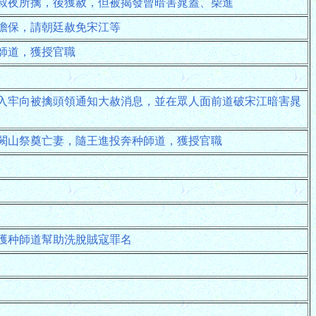
叔夜所擒，後獲赦，但被揭發曾暗害晁蓋、柴進
擔保，請朝廷赦免宋江等
師道，獲授官職
入牢向被擒頭領通知大赦消息，並在眾人面前道破宋江暗害晁
闕山祭奠亡妻，隨王進投奔种師道，獲授官職
獲种師道幫助洗脫賊寇罪名