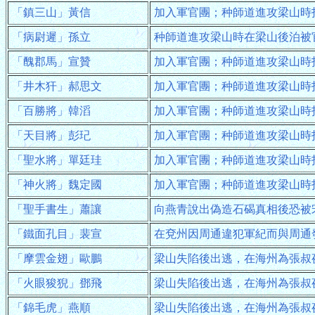
「鎮三山」黃信
加入軍官團；种師道進攻梁山時
「病尉遲」孫立
种師道進攻梁山時在梁山後泊被
「醜郡馬」宣贊
加入軍官團；种師道進攻梁山時
「井木犴」郝思文
加入軍官團；种師道進攻梁山時
「百勝將」韓滔
加入軍官團；种師道進攻梁山時
「天目將」彭玘
加入軍官團；种師道進攻梁山時
「聖水將」單廷珪
加入軍官團；种師道進攻梁山時
「神火將」魏定國
加入軍官團；种師道進攻梁山時
「聖手書生」蕭讓
向燕青說出偽造石碣真相後恐被
「鐵面孔目」裴宣
在兗州因周通違犯軍紀而與周通
「摩雲金翅」歐鵬
梁山失陷後出逃，在海州為張叔
「火眼狻猊」鄧飛
梁山失陷後出逃，在海州為張叔
「錦毛虎」燕順
梁山失陷後出逃，在海州為張叔