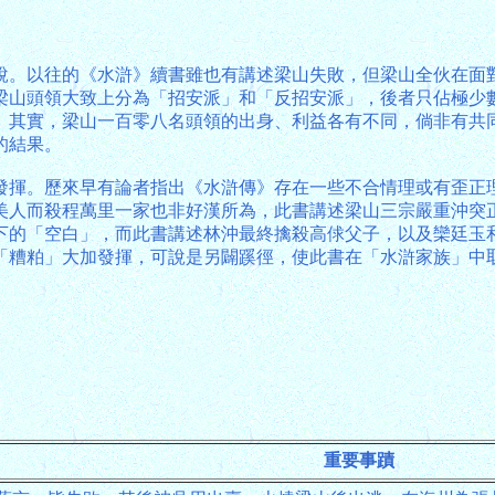
說。以往的《水滸》續書雖也有講述梁山失敗，但梁山全伙在面
梁山頭領大致上分為「招安派」和「反招安派」，後者只佔極少
。其實，梁山一百零八名頭領的出身、利益各有不同，倘非有共
的結果。
發揮。歷來早有論者指出《水滸傳》存在一些不合情理或有歪正
美人而殺程萬里一家也非好漢所為，此書講述梁山三宗嚴重沖突
下的「空白」，而此書講述林沖最終擒殺高俅父子，以及欒廷玉
「糟粕」大加發揮，可說是另闢蹊徑，使此書在「水滸家族」中
重要事蹟