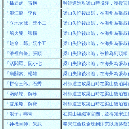
「插翅虎」雷橫
种師道進攻梁山時投降，獲授官
「混江龍」李俊
梁山失陷後出逃，在海州為張叔
「立地太歲」阮小二
梁山失陷後出逃，在海州為張叔
「船火兒」張橫
梁山失陷後出逃，在海州為張叔
「短命二郎」阮小五
梁山失陷後出逃，在海州為張叔
「浪裡白條」張順
梁山失陷後出逃，被推為副頭領
「活閻羅」阮小七
梁山失陷後出逃，在海州為張叔
「病關索」楊雄
梁山失陷後出逃，在海州為張叔
「拼命三郎」石秀
种師道進攻梁山時在梁山後泊與
「兩頭蛇」解珍
种師道進攻梁山時在梁山後泊被
「雙尾蠍」解寶
种師道進攻梁山時在梁山後泊被
「浪子」燕青
在梁山組織軍官團，並得知宋江
「神機軍師」朱武
奉宋江命送金珠到汴京以賄賂蔡