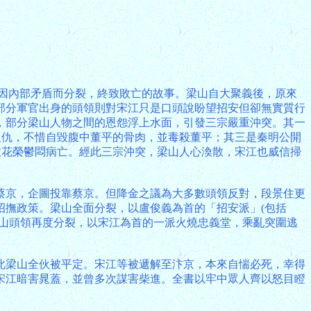
山因內部矛盾而分裂，終致敗亡的故事。梁山自大聚義後，原來
部分軍官出身的頭領則對宋江只是口頭說盼望招安但卻無實質行
，部分梁山人物之間的恩怨浮上水面，引發三宗嚴重沖突。其一
之仇，不惜自毀腹中董平的骨肉，並毒殺董平；其三是秦明公開
致花榮鬱悶病亡。經此三宗沖突，梁山人心渙散，宋江也威信掃
蔡京，企圖投靠蔡京。但降金之議為大多數頭領反對，段景住更
招撫政策。梁山全面分裂，以盧俊義為首的「招安派」(包括
梁山頭領再度分裂，以宋江為首的一派火燒忠義堂，乘亂突圍逃
此梁山全伙被平定。宋江等被遞解至汴京，本來自惴必死，幸得
宋江暗害晁蓋，並曾多次謀害柴進。全書以牢中眾人齊以怒目瞪