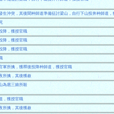
發生沖突，其後聞种師道準備征討梁山，自行下山投奔种師道，
死
投降，獲授官職
投降，獲授官職
投降，獲授官職
職
官軍所擒，獲釋後投降种師道，獲授官職
夜所擒，其後獲赦
山為扈三娘所殺
道，獲授官職
夜所擒，其後獲赦