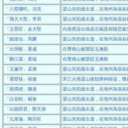
「八臂哪吒」項充
梁山失陷後出逃，在海州為張叔
「飛天大聖」李袞
梁山失陷後出逃，在海州為張叔
「玉臂匠」金大堅
向燕青說出偽造石碣真相後恐被
「鐵笛仙」馬麟
梁山失陷後出逃，在海州為張叔
「出洞蛟」童威
在曹南山被欒廷玉擒殺
「翻江蜃」童猛
在曹南山被欒廷玉擒殺
「玉旛竿」孟康
梁山失陷後出逃，在海州為張叔
「通臂猿」侯健
宋江火燒梁山後投降种師道，獲
「跳澗虎」陳達
梁山失陷後出逃，在海州為張叔
「白花蛇」楊春
梁山失陷後出逃，在海州為張叔
「白面郎君」鄭天壽
梁山失陷後出逃，在海州為張叔
「九尾龜」陶宗旺
梁山失陷後出逃，在海州為張叔