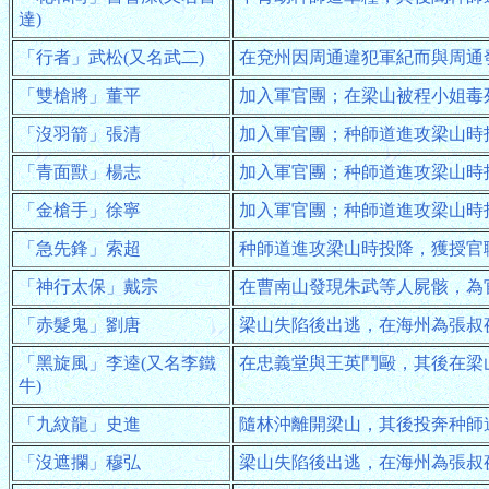
達)
「行者」武松(又名武二)
在兗州因周通違犯軍紀而與周通
「雙槍將」董平
加入軍官團；在梁山被程小姐毒
「沒羽箭」張清
加入軍官團；种師道進攻梁山時
「青面獸」楊志
加入軍官團；种師道進攻梁山時
「金槍手」徐寧
加入軍官團；种師道進攻梁山時
「急先鋒」索超
种師道進攻梁山時投降，獲授官
「神行太保」戴宗
在曹南山發現朱武等人屍骸，為
「赤髮鬼」劉唐
梁山失陷後出逃，在海州為張叔
「黑旋風」李逵(又名李鐵
在忠義堂與王英鬥毆，其後在梁
牛)
「九紋龍」史進
隨林沖離開梁山，其後投奔种師
「沒遮攔」穆弘
梁山失陷後出逃，在海州為張叔