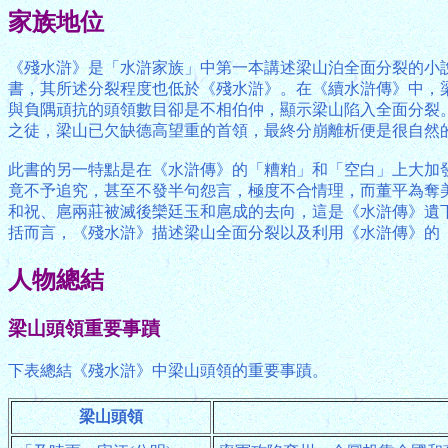
家族地位
《殘水滸》是「水滸家族」中第一本講述梁山泊全面分裂的小
書，其所述分裂程度也低於《殘水滸》。在《續水滸傳》中，
與負隅頑抗的頭領數目卻是不相伯仲，顯示梁山陷入全面分裂
之徒，梁山已欠缺德高望重的首領，最終分崩離析便是很自然
此書的另一特點是在《水滸傳》的「糟粕」和「空白」上大加
竟不予追究，甚至不發半句怨言，極度不合情理，而董平為奪
和祝、扈兩莊被滅後欒廷玉和扈成的去向，這是《水滸傳》遺
括而言，《殘水滸》描述梁山全面分裂以及利用《水滸傳》的
人物總結
梁山頭領重要事蹟
下表總結《殘水滸》中梁山頭領的重要事蹟。
梁山頭領