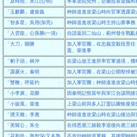
「及時雨」宋江(公明)
率軍攻陷兗州，企圖投靠金國和
「玉麒麟」盧俊義
种師道進攻梁山時向官軍透露梁
「智多星」吳用(加亮)
种師道進攻梁山時主持山寨事務
「入雲龍」公孫勝(一清)
自請返回二仙山，薊州發生戰亂
「大刀」關勝
加入軍官團，在忠義堂殺段景住
蓋、柴進事
「豹子頭」林沖
在梁山放王進所率官軍過境，獲
「霹靂火」秦明
加入軍官團，在梁山公開祭悼被
「雙鞭」呼延灼
加入軍官團；种師道進攻梁山時
「小李廣」花榮
因秦明記恨當年與宋江合謀間接
「小旋風」柴進
上梁山前與多人訂盟以圖恢復柴
「撲天雕」李應
种師道進攻梁山時在梁山後泊與
「美髯公」朱仝
在得悉扈三娘殺李逵後向扈三娘
「花和尚」魯智深(又名魯
不肯劫种師道軍糧，其後聞种師