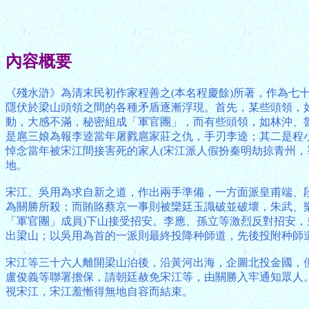
內容概要
《殘水滸》為清末民初作家程善之(本名程慶餘)所著，作為七
隱伏於梁山頭領之間的各種矛盾逐漸浮現。首先，某些頭領，
動，大感不滿，秘密組成「軍官團」，而有些頭領，如林沖、
是扈三娘為報李逵當年屠戮扈家莊之仇，手刃李逵；其二是程
悼念當年被宋江間接害死的家人(宋江派人假扮秦明劫掠青州
地。
宋江、吳用為求自新之道，作出兩手準備，一方面派皇甫端、
為關勝所殺；而賄賂蔡京一事則被欒廷玉識破並破壞，朱武、
「軍官團」成員)下山接受招安。李應、孫立等激烈反對招安
出梁山；以吳用為首的一派則最終投降种師道，先後投附种師
宋江等三十六人離開梁山泊後，沿黃河出海，企圖北投金國，
盧俊義等聯署擔保，請朝廷赦免宋江等，由關勝入牢通知眾人
視宋江，宋江羞慚得無地自容而結束。