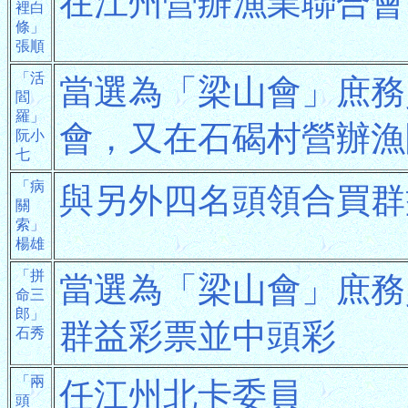
在江州營辦漁業聯合會
裡白
條」
張順
「活
當選為「梁山會」庶務
閻
羅」
會，又在石碣村營辦漁
阮小
七
「病
與另外四名頭領合買群
關
索」
楊雄
「拼
當選為「梁山會」庶務
命三
郎」
群益彩票並中頭彩
石秀
「兩
任江州北卡委員
頭