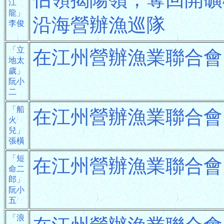
江
龍」
沿海營辦漁巡隊
李俊
「立
在江州營辦漁業聯合會
地太
歲」
阮小
二
「船
在江州營辦漁業聯合會
火
兒」
張橫
「短
在江州營辦漁業聯合會
命二
郎」
阮小
五
「浪