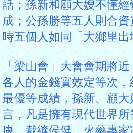
話；孫新和顧大嫂不懂經
成；公孫勝等五人則合資
時五個人如同「大鄉里出
「梁山會」大會會期將近
各人的金錢實效定等次，
最優等成績，孫新、顧大
言，凡是擁有現代世界所
康、裁縫侯健、火藥專家