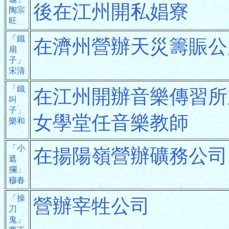
後在江州開私娼寮
陶宗
旺
「鐵
在濟州營辦天災籌賑公
扇
子」
宋清
「鐵
在江州開辦音樂傳習所
叫
子」
女學堂任音樂教師
樂和
「小
在揚陽嶺營辦礦務公司
遮
攔」
穆春
「操
營辦宰牲公司
刀
鬼」