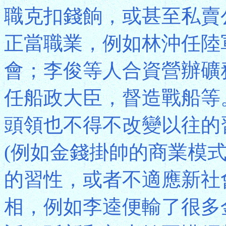
職克扣錢餉，或甚至私賣
正當職業，例如林沖任陸
會；李俊等人合資營辦礦
任船政大臣，督造戰船等
頭領也不得不改變以往的
(例如金錢掛帥的商業模
的習性，或者不適應新社
相，例如李逵便輸了很多