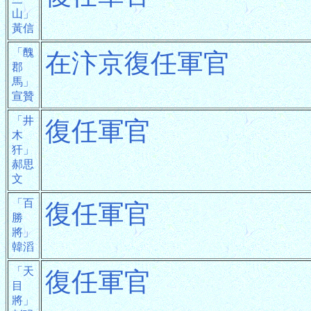
山」
黃信
「醜
在汴京復任軍官
郡
馬」
宣贊
「井
復任軍官
木
犴」
郝思
文
「百
復任軍官
勝
將」
韓滔
「天
復任軍官
目
將」