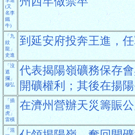
州西牢做禁卒
李逵
(又
名李
鐵
牛)
「九
到延安府投奔王進，任
紋
龍」
史進
「沒
代表揭陽嶺礦務保存會
遮
攔」
開礦權利；其後在揚陽
穆弘
「插
在濟州營辦天災籌賑公
翅
虎」
雷橫
「混
佔領揭陽嶺，奪回開礦