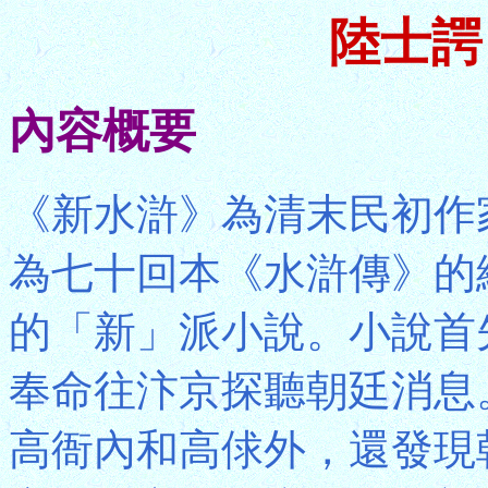
陸士諤
內容概要
《新水滸》為清末民初作
為七十回本《水滸傳》的
的「新」派小說。小說首
奉命往汴京探聽朝廷消息
高衙內和高俅外，還發現