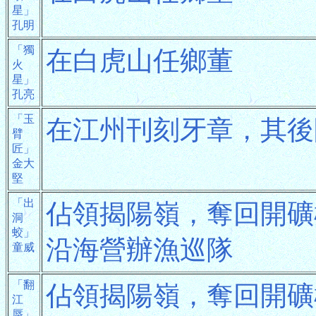
星」
孔明
「獨
在白虎山任鄉董
火
星」
孔亮
「玉
在江州刊刻牙章，其後
臂
匠」
金大
堅
「出
佔領揭陽嶺，奪回開礦
洞
蛟」
沿海營辦漁巡隊
童威
「翻
佔領揭陽嶺，奪回開礦
江
蜃」