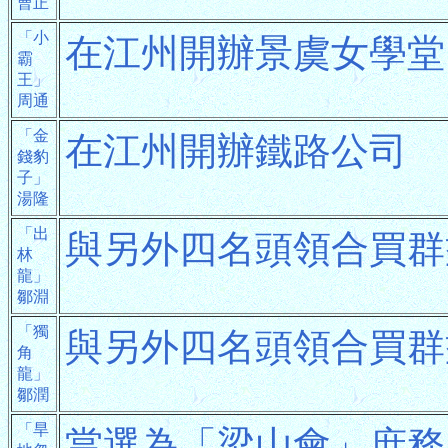
曹正
「小
在江州開辦景虞女學堂
霸
王」
周通
「金
在江州開辦鐵路公司
錢豹
子」
湯隆
「出
與另外四名頭領合買群
林
龍」
鄒淵
「獨
與另外四名頭領合買群
角
龍」
鄒潤
「旱
當選為「梁山會」庶務