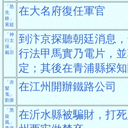
「急
在大名府復任軍官
先
鋒」
索超
「神
到汴京探聽朝廷消息，
行太
保」
行法甲馬實乃電片，並
戴宗
定；其後在青浦縣探知
「赤
在江州開辦鐵路公司
髮
鬼」
劉唐
「黑
在沂水縣被騙財，打死
旋
風」