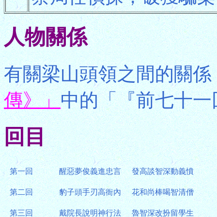
人物關係
有關梁山頭領之間的關係
傳》」
中的「『前七十一
回目
第一回
醒惡夢俊義進忠言
發高談智深動義憤
第二回
豹子頭手刃高衙內
花和尚棒喝智清僧
第三回
戴院長說明神行法
魯智深改扮留學生