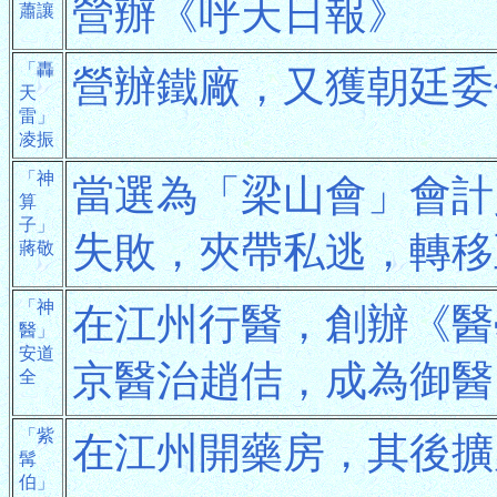
營辦《呼天日報》
蕭讓
「轟
營辦鐵廠，又獲朝廷委
天
雷」
凌振
「神
當選為「梁山會」會計
算
子」
失敗，夾帶私逃，轉移
蔣敬
「神
在江州行醫，創辦《醫
醫」
安道
京醫治趙佶，成為御醫
全
「紫
在江州開藥房，其後擴
髯
伯」