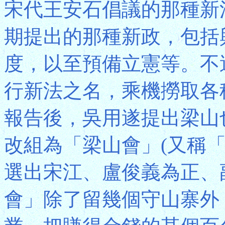
宋代王安石倡議的那種新
期提出的那種新政，包括
度，以至預備立憲等。不
行新法之名，乘機撈取各
報告後，吳用遂提出梁山
改組為「梁山會」(又稱
選出宋江、盧俊義為正、
會」除了留幾個守山寨外