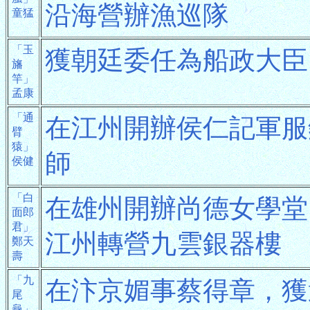
沿海營辦漁巡隊
童猛
「玉
獲朝廷委任為船政大臣
旛
竿」
孟康
「通
在江州開辦侯仁記軍服
臂
猿」
師
侯健
「白
在雄州開辦尚德女學堂
面郎
君」
江州轉營九雲銀器樓
鄭天
壽
「九
在汴京媚事蔡得章，獲
尾
龜」