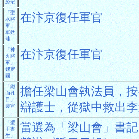
彭玘
「聖
在汴京復任軍官
水將
軍」
單廷
珪
「神
在汴京復任軍官
火將
軍」
魏定
國
「鐵
擔任梁山會執法員，按
面孔
目」
辯護士，從獄中救出李
裴宣
「聖
當選為「梁山會」書記
手書
生」