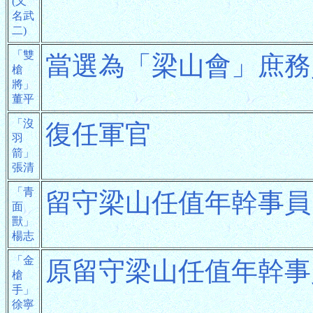
(又
名武
二)
「雙
當選為「梁山會」庶務
槍
將」
董平
「沒
復任軍官
羽
箭」
張清
「青
留守梁山任值年幹事員
面
獸」
楊志
「金
原留守梁山任值年幹事
槍
手」
徐寧