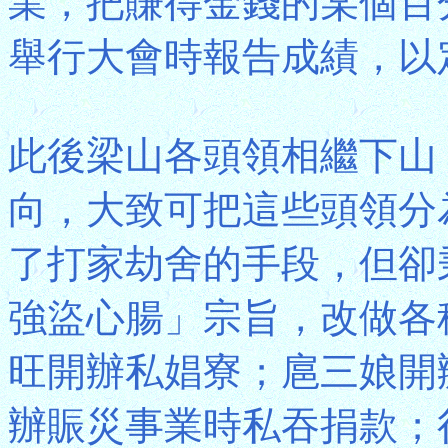
業，把賺得金錢的某個百
舉行大會時報告成績，以
此後梁山各頭領相繼下山
向，大致可把這些頭領分
了打家劫舍的手段，但卻
強盜心腸」宗旨，改做各
旺開辦私娼寮；扈三娘開
辦賑災事業時私吞捐款；