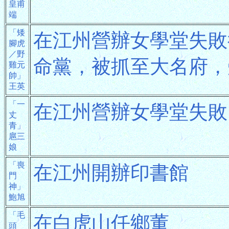
皇甫
端
「矮
在江州營辦女學堂失敗
腳虎
／野
命黨，被抓至大名府，
雞元
帥」
王英
「一
在江州營辦女學堂失敗
丈
青」
扈三
娘
「喪
在江州開辦印書館
門
神」
鮑旭
「毛
在白虎山任鄉董
頭