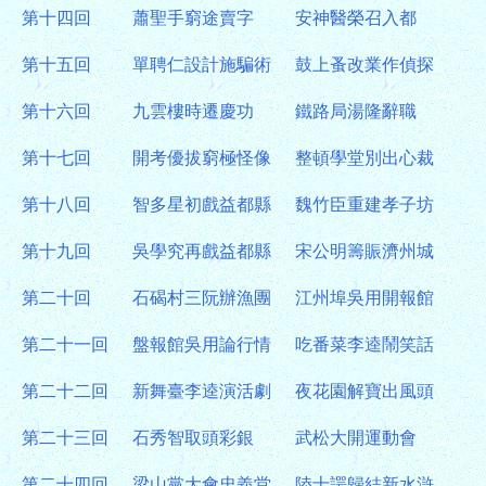
第十四回
蕭聖手窮途賣字
安神醫榮召入都
第十五回
單聘仁設計施騙術
鼓上蚤改業作偵探
第十六回
九雲樓時遷慶功
鐵路局湯隆辭職
第十七回
開考優拔窮極怪像
整頓學堂別出心裁
第十八回
智多星初戲益都縣
魏竹臣重建孝子坊
第十九回
吳學究再戲益都縣
宋公明籌賑濟州城
第二十回
石碣村三阮辦漁團
江州埠吳用開報館
第二十一回
盤報館吳用論行情
吃番菜李逵鬧笑話
第二十二回
新舞臺李逵演活劇
夜花園解寶出風頭
第二十三回
石秀智取頭彩銀
武松大開運動會
第二十四回
梁山黨大會忠義堂
陸士諤歸結新水滸