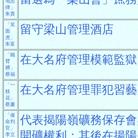
地忽
律」
朱貴
「笑
留守梁山管理酒店
面
虎」
朱富
「鐵
在大名府管理模範監獄
臂
膊」
蔡福
「一
在大名府管理罪犯習藝
枝
花」
蔡慶
「催
代表揭陽嶺礦務保存會
命判
官」
開礦權利；其後在揚陽
李立