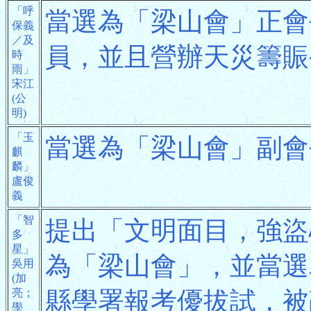
「呼
當選為「梁山會」正會
保義
／及
員，並且營辦天災籌賑
時
雨」
宋江
(公
明)
「玉
當選為「梁山會」副會
麒
麟」
盧俊
義
「智
提出「文明面目，強盜
多
星」
為「梁山會」，並當選
吳用
(加
亮；
縣學署報考優拔試，被
學