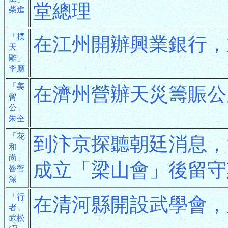
堂總理
柴進
「撲
在江州開辦興業銀行，
天
雕」
李應
「美
在濟州營辦天災籌賑公
髯
公」
朱仝
「花
到汴京探聽朝廷消息，
和
尚」
成立「梁山會」後留守
魯智
深
「行
在清河縣開設武學會，
者」
武松