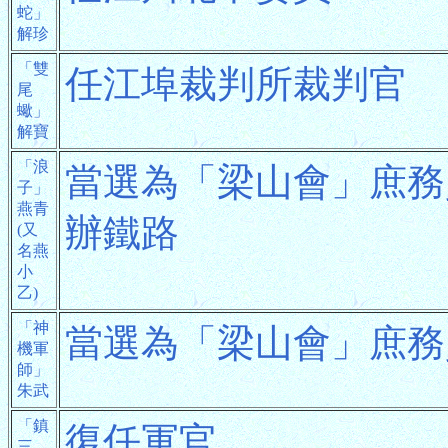
蛇」
解珍
「雙
任江埠裁判所裁判官
尾
蠍」
解寶
「浪
當選為「梁山會」庶務
子」
燕青
辦鐵路
(又
名燕
小
乙)
「神
當選為「梁山會」庶務
機軍
師」
朱武
「鎮
復任軍官
三