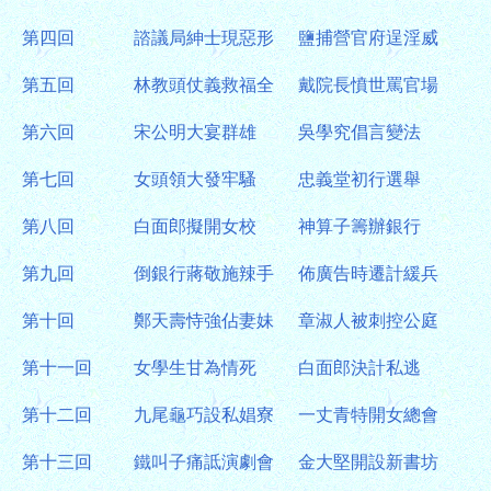
第四回
諮議局紳士現惡形
鹽捕營官府逞淫威
第五回
林教頭仗義救福全
戴院長憤世罵官場
第六回
宋公明大宴群雄
吳學究倡言變法
第七回
女頭領大發牢騷
忠義堂初行選舉
第八回
白面郎擬開女校
神算子籌辦銀行
第九回
倒銀行蔣敬施辣手
佈廣告時遷計緩兵
第十回
鄭天壽恃強佔妻妹
章淑人被刺控公庭
第十一回
女學生甘為情死
白面郎決計私逃
第十二回
九尾龜巧設私娼寮
一丈青特開女總會
第十三回
鐵叫子痛詆演劇會
金大堅開設新書坊