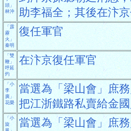
頭」
助李福全；其後在汴京
林沖
「霹
復任軍官
靂
火」
秦明
「雙
在汴京復任軍官
鞭」
呼延
灼
「小
當選為「梁山會」庶務
李
廣」
把江浙鐵路私賣給金國
花榮
「小
當選為「梁山會」庶務
旋
風」