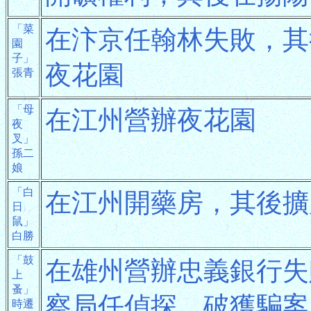
「菜
在汴京任翰林失敗，其
園
子」
夜花園
張青
「母
在江州營辦夜花園
夜
叉」
孫二
娘
「白
在江州開藥房，其後擴
日
鼠」
白勝
「鼓
在雄州營辦忠義銀行失
上
蚤」
察局任偵探，破獲騙案
時遷