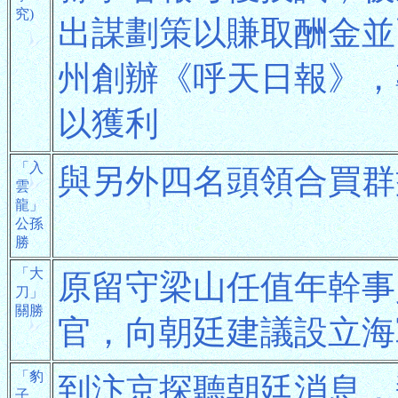
究)
出謀劃策以賺取酬金並
州創辦《呼天日報》，
以獲利
「入
與另外四名頭領合買群
雲
龍」
公孫
勝
「大
原留守梁山任值年幹事
刀」
關勝
官，向朝廷建議設立海
「豹
到汴京探聽朝廷消息，
子