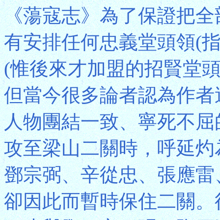
《蕩寇志》為了保證把全
有安排任何忠義堂頭領(
(惟後來才加盟的招賢堂
但當今很多論者認為作者
人物團結一致、寧死不屈
攻至梁山二關時，呼延灼
鄧宗弼、辛從忠、張應雷
卻因此而暫時保住二關。