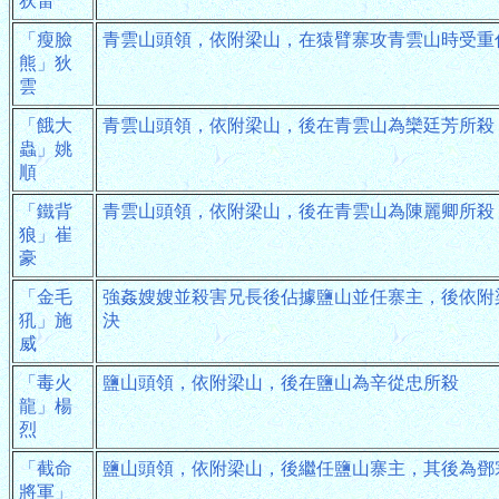
狄雷
「瘦臉
青雲山頭領，依附梁山，在猿臂寨攻青雲山時受重
熊」狄
雲
「餓大
青雲山頭領，依附梁山，後在青雲山為欒廷芳所殺
蟲」姚
順
「鐵背
青雲山頭領，依附梁山，後在青雲山為陳麗卿所殺
狼」崔
豪
「金毛
強姦嫂嫂並殺害兄長後佔據鹽山並任寨主，後依附
犼」施
決
威
「毒火
鹽山頭領，依附梁山，後在鹽山為辛從忠所殺
龍」楊
烈
「截命
鹽山頭領，依附梁山，後繼任鹽山寨主，其後為鄧
將軍」