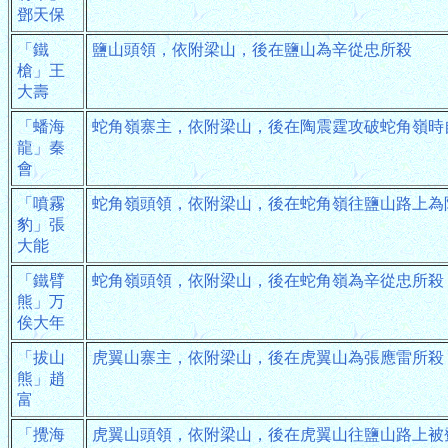
鄧天保
「鐵
鹽山頭領，依附梁山，後在鹽山為辛從忠所殺
槍」王
大壽
「蟠海
蛇角嶺寨主，依附梁山，後在陶震霆攻破蛇角嶺時
龍」秦
會
「噴霧
蛇角嶺頭領，依附梁山，後在蛇角嶺往鹽山路上為
豹」張
大能
「鐵臂
蛇角嶺頭領，依附梁山，後在蛇角嶺為辛從忠所殺
熊」万
俟大年
「拔山
虎翼山寨主，依附梁山，後在虎翼山為張應雷所殺
熊」趙
富
「攪海
虎翼山頭領，依附梁山，後在虎翼山往鹽山路上被