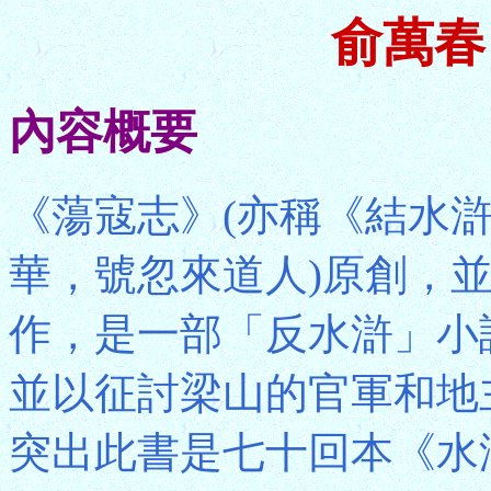
俞萬春
內容概要
《蕩寇志》(亦稱《結水滸
華，號忽來道人)原創，
作，是一部「反水滸」小
並以征討梁山的官軍和地
突出此書是七十回本《水