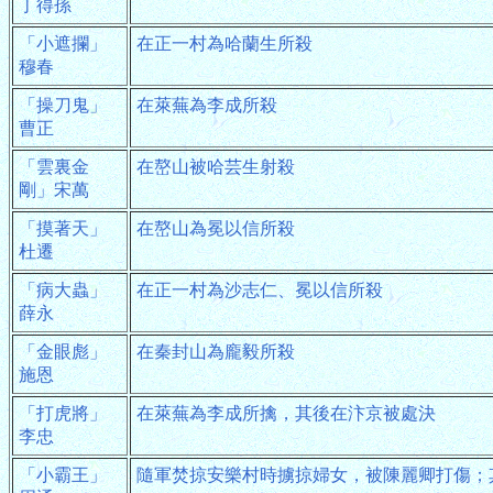
丁得孫
「小遮攔」
在正一村為哈蘭生所殺
穆春
「操刀鬼」
在萊蕪為李成所殺
曹正
「雲裏金
在嶅山被哈芸生射殺
剛」宋萬
「摸著天」
在嶅山為冕以信所殺
杜遷
「病大蟲」
在正一村為沙志仁、冕以信所殺
薛永
「金眼彪」
在秦封山為龐毅所殺
施恩
「打虎將」
在萊蕪為李成所擒，其後在汴京被處決
李忠
「小霸王」
隨軍焚掠安樂村時擄掠婦女，被陳麗卿打傷；