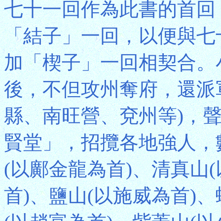
七十一回作為此書的首回
「結子」一回，以便與七
加「楔子」一回相契合。
後，不但攻州奪府，還派
縣、南旺營、兗州等)，
賢堂」，招攬各地強人，
(以鄺金龍為首)、清真山
首)、鹽山(以施威為首)