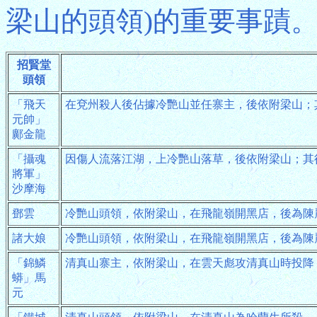
梁山的頭領)的重要事蹟
招賢堂
頭領
「飛天
在兗州殺人後佔據冷艷山並任寨主，後依附梁山；
元帥」
鄺金龍
「攝魂
因傷人流落江湖，上冷艷山落草，後依附梁山；其
將軍」
沙摩海
鄧雲
冷艷山頭領，依附梁山，在飛龍嶺開黑店，後為陳
諸大娘
冷艷山頭領，依附梁山，在飛龍嶺開黑店，後為陳
「錦鱗
清真山寨主，依附梁山，在雲天彪攻清真山時投降
蟒」馬
元