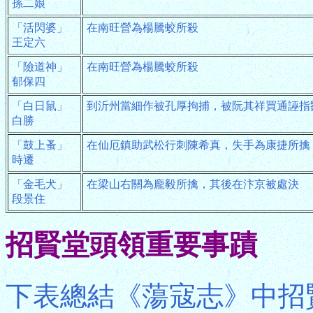
孫二娘
「活閃婆」
在南旺營為楊騰蛟所殺
王定六
「險道神」
在南旺營為楊騰蛟所殺
郁保四
「白日鼠」
到沂州當細作被孔厚拘捕，被阮其祥買通誣指
白勝
「鼓上蚤」
在仙厄鎮助武松行刺陳希真，失手為康捷所擒
時遷
「金毛犬」
在梁山右關為龐毅所擒，其後在汴京被處決
段景住
招賢堂頭領重要事蹟
下表總結《蕩寇志》中招