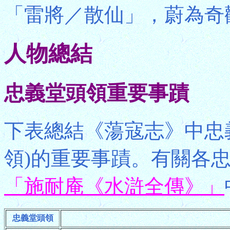
「雷將／散仙」，蔚為奇
人物總結
忠義堂頭領重要事蹟
下表總結《蕩寇志》中忠
領)的重要事蹟。有關各
「施耐庵《水滸全傳》」
忠義堂頭領