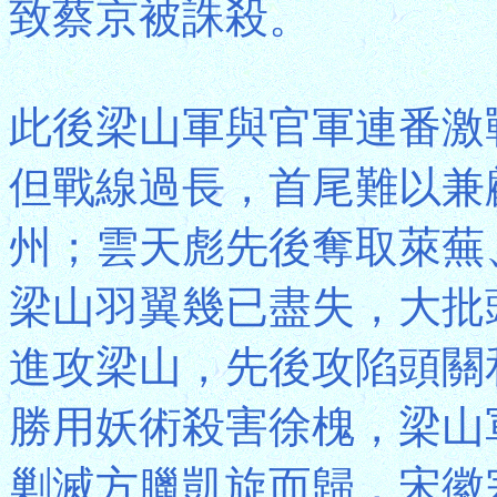
致蔡京被誅殺。
此後梁山軍與官軍連番激
但戰線過長，首尾難以兼
州；雲天彪先後奪取萊蕪
梁山羽翼幾已盡失，大批
進攻梁山，先後攻陷頭關
勝用妖術殺害徐槐，梁山
剿滅方臘凱旋而歸，宋徽