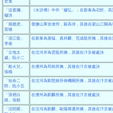
史進
「沒遮攔」
《水滸傳》中作「穆弘」；在新泰為召忻、高
穆洪
「插翅虎」
發鹽山軍攻滄州，殺高俅，其後在梁山三關為
雷橫
「混江龍」
在新泰為唐猛、真祥麟、范成龍所擒，其後在
李俊
「立地太
在汶河岸為雲龍所擒，其後在汴京被處決
歲」阮小二
「船火兒」
在濮州為苟桓所擒，其後在汴京被處決
張橫
「短命二
在汶河為劉慧娘所佈機關所擒，其後在汴京被
郎」阮小五
「浪裡白
在濮州為劉麟所擒，其後在汴京被處決
跳」張順
「活閻羅」
在汶河為劉麟、歐陽壽通所擒，其後在汴京被