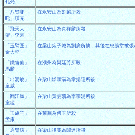
孔亮
「八臂哪
在永安山為劉麒所殺
吒」項充
「飛天大
在永安山為真祥麟所殺
聖」李袞
「玉臂匠」
在梁山宛子城為劉廣所擒，其後在忠義堂被張
金大堅
「鐵笛仙」
在濮州為欒廷芳所殺
馬麟
「出洞蛟」
在梁山斷頭溝為韋揚隱所殺
童威
「翻江蜃」
在梁山黃雲蕩為李宗湯所殺
童猛
「玉旛竿」
在萊蕪為傅玉所殺
孟康
「通臂猿」
在梁山後關為聞達所殺