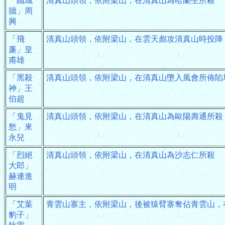
「鐵城
清真山頭領，依附梁山，在清真山為哈蘭生所殺
牆」周
興
「飛
清真山頭領，依附梁山，在雲天彪攻清真山時投降
廉」皇
甫雄
「黑殺
清真山頭領，依附梁山，在清真山墮入風會所佈陷
神」王
伯超
「鬼見
清真山頭領，依附梁山，在清真山為歐陽壽通所殺
愁」來
永兒
「烈絕
清真山頭領，依附梁山，在清真山為沙志仁所殺
大郎」
赫連進
明
「艾葉
青雲山寨主，依附梁山，後被猿臂寨奪佔青雲山，
豹子」