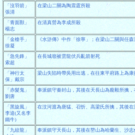
「沒羽箭」
在梁山二關為陶震霆所殺
張清
「青面獸」
在清真營為李成所殺
楊志
「金槍手」
《水滸傳》中作「徐寧」；在梁山二關與任森
徐凝
「急先鋒」
在長城嶺被雲龍伏兵亂箭射死
索超
「神行太
梁山失陷時帶吳用出逃，在往東平府路上為康
保」戴宗
「赤髮鬼」
奉派鎮守秦封山，其後在天長山為龐毅所擒，
劉唐
「黑旋風」
在汶河渡為唐猛、召忻、高梁氏所擒，其後在
李逵(又名李
鐵牛)
「九紋龍」
奉派鎮守天長山，其後在嶅山為哈蘭生、沙志