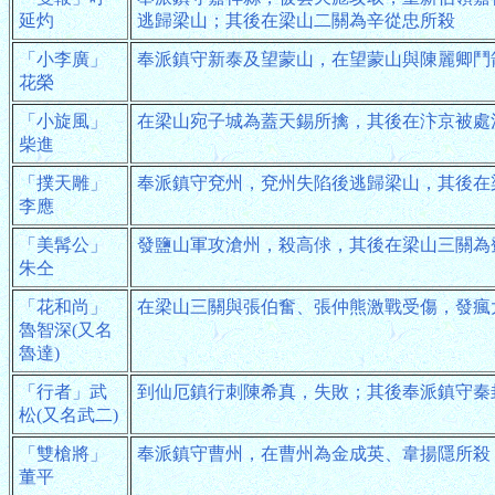
延灼
逃歸梁山；其後在梁山二關為辛從忠所殺
「小李廣」
奉派鎮守新泰及望蒙山，在望蒙山與陳麗卿鬥
花榮
「小旋風」
在梁山宛子城為蓋天錫所擒，其後在汴京被處
柴進
「撲天雕」
奉派鎮守兗州，兗州失陷後逃歸梁山，其後在
李應
「美髯公」
發鹽山軍攻滄州，殺高俅，其後在梁山三關為
朱仝
「花和尚」
在梁山三關與張伯奮、張仲熊激戰受傷，發瘋
魯智深(又名
魯達)
「行者」武
到仙厄鎮行刺陳希真，失敗；其後奉派鎮守秦
松(又名武二)
「雙槍將」
奉派鎮守曹州，在曹州為金成英、韋揚隱所殺
董平