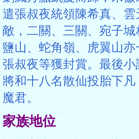
遣張叔夜統領陳希真、雲
敵，二關、三關、宛子城
鹽山、蛇角嶺、虎翼山亦
張叔夜等獲封賞。最後小
將和十八名散仙投胎下凡
魔君。
家族地位