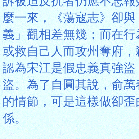
訴被迫反抗者仍應不忘報
麼一來，《蕩寇志》卻與
義」觀相差無幾；而在行
或救自己人而攻州奪府，
認為宋江是假忠義真強盜
盜。為了自圓其說，俞萬
的情節，可是這樣做卻歪
係。