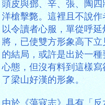
頭皮與鄧、辛、張、陶四
洋槍擊斃。這裡且不說作
以令讀者心服，單從呼延
將，已使雙方形象高下立
的結局，或許是出於一種
心態，但沒有料到這樣寫
了梁山好漢的形象。
由於《蕩寇志》具有「反