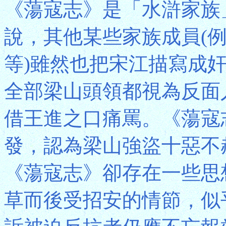
《蕩寇志》是「水滸家族
說，其他某些家族成員(
等)雖然也把宋江描寫成
全部梁山頭領都視為反面
借王進之口痛罵。《蕩寇
發，認為梁山強盜十惡不
《蕩寇志》卻存在一些思
草而後受招安的情節，似