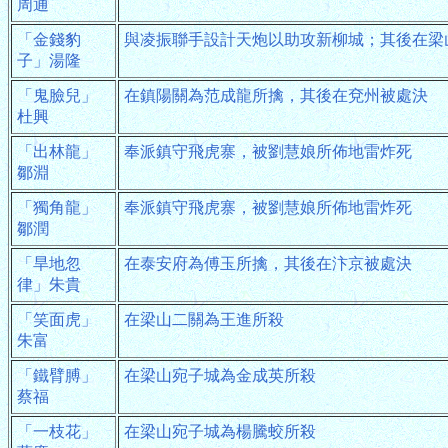
周通
「金錢豹
與凌振聯手設計天炮以助攻新柳城；其後在梁
子」湯隆
「鬼臉兒」
在鎮陽關為范成龍所擒，其後在兗州被處決
杜興
「出林龍」
奉派鎮守飛虎寨，被劉慧娘所佈地雷炸死
鄒淵
「獨角龍」
奉派鎮守飛虎寨，被劉慧娘所佈地雷炸死
鄒潤
「旱地忽
在泰安府為傅玉所擒，其後在汴京被處決
律」朱貴
「笑面虎」
在梁山二關為王進所殺
朱富
「鐵臂膊」
在梁山宛子城為金成英所殺
蔡福
「一枝花」
在梁山宛子城為楊騰蛟所殺