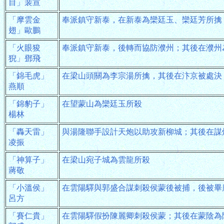
目」裴宣
「摩雲金
奉派鎮守新泰，在新泰為欒廷玉、欒廷芳所擒
翅」歐鵬
「火眼狻
奉派鎮守新泰，後轉而協防濮州；其後在濮州
猊」鄧飛
「錦毛虎」
在梁山頭關為李宗湯所擒，其後在汴京被處決
燕順
「錦豹子」
在望蒙山為欒廷玉所殺
楊林
「轟天雷」
與湯隆聯手設計天炮以助攻新柳城；其後在謀
凌振
「神算子」
在梁山宛子城為雲龍所殺
蔣敬
「小溫侯」
在雲陽驛與郭盛合謀刺殺侯蒙後被捕，後被畢
呂方
「賽仁貴」
在雲陽驛假扮陳麗卿刺殺侯蒙；其後在蒙陰為