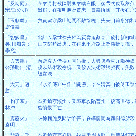
「及時雨」
在射月村被陳麗卿射瞎左眼，後帶兵攻取萊蕪
宋江(公明)
出逃，在夜明渡為賈忠、賈義所擒，其後在汴
「玉麒麟」
負責留守梁山期間不敵徐槐，失去山前水泊和
盧俊義
「智多星」
出計以梁世傑夫婦為質脅迫蔡京，攻打新柳城
吳用(加亮；
山失陷時出逃，在往東平府路上為康捷所擒，
學究)
「入雲龍」
向羅真人借得元黃吊掛，大破陳希真九陽神鐘
公孫勝(一清)
後以法術殺徐槐，又欲以法術殺張叔夜，失敗
被處決
「大刀」冠
《水滸傳》中作「關勝」；在清真山被傅玉擊
勝
「豹子頭」
奉派鎮守濮州，又率軍攻陷曹州，殺高世德，
林沖
後憤恨而亡
「霹靂火」
被徐槐施反間計陷害，在導龍岡為顏樹德所殺
秦明
「雙鞭」呼
奉派鎮守嘉祥縣，被雲天彪攻取，重新佔領嘉