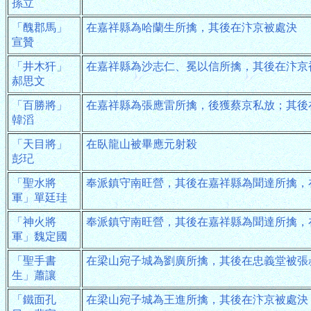
孫立
「醜郡馬」
在嘉祥縣為哈蘭生所擒，其後在汴京被處決
宣贊
「井木犴」
在嘉祥縣為沙志仁、冕以信所擒，其後在汴京
郝思文
「百勝將」
在嘉祥縣為張應雷所擒，後獲蔡京私放；其後
韓滔
「天目將」
在臥龍山被畢應元射殺
彭玘
「聖水將
奉派鎮守南旺營，其後在嘉祥縣為聞達所擒，
軍」單廷珪
「神火將
奉派鎮守南旺營，其後在嘉祥縣為聞達所擒，
軍」魏定國
「聖手書
在梁山宛子城為劉廣所擒，其後在忠義堂被張
生」蕭讓
「鐵面孔
在梁山宛子城為王進所擒，其後在汴京被處決