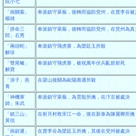
阮小七
「病關索」
奉派鎮守萊蕪，後轉而協防兗州，在賣李谷被
楊雄
「拼命三
奉派鎮守萊蕪，後轉而協防兗州，在兗州為真
郎」石秀
「兩頭蛇」
奉派鎮守飛虎寨，為欒廷玉所殺
解珍
「雙尾蠍」
奉派鎮守飛虎寨，被祝萬年伏兵亂箭射死
解寶
「浪子」燕
在梁山後關為歐陽壽通所殺
青
「神機軍
奉派鎮守萊蕪，為雲龍所擒，在汴京被處決
師」朱武
「鎮三山」
在射月村救宋江一命，後在新泰為陳麗卿所擒
黃信
「病尉遲」
在賣李谷為欒廷玉所擒，其後在兗州被處決