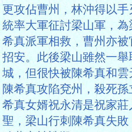
更攻佔曹州，林沖得以手
統率大軍征討梁山軍，為
希真派軍相救，曹州亦被
招安。此後梁山雖然一舉
城，但很快被陳希真和雲
陳希真攻陷兗州，殺死孫
希真女婿祝永清是祝家莊
聖，梁山行刺陳希真失敗