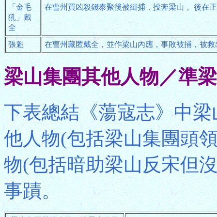
「金毛
在曹州買凶殺錢泰聚後被緝捕，投奔梁山， 後在
犼」戴
全
張魁
在曹州藏匿戴全，並作梁山內應，事敗被捕，被救
梁山集團其他人物／準梁
下表總結《蕩寇志》中梁
他人物(包括梁山集團頭
物(包括暗助梁山反宋但
事蹟。