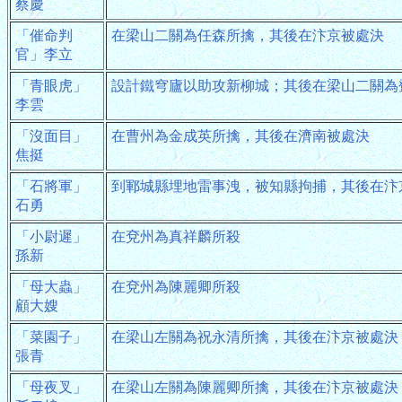
蔡慶
「催命判
在梁山二關為任森所擒，其後在汴京被處決
官」李立
「青眼虎」
設計鐵穹廬以助攻新柳城；其後在梁山二關為
李雲
「沒面目」
在曹州為金成英所擒，其後在濟南被處決
焦挺
「石將軍」
到鄆城縣埋地雷事洩，被知縣拘捕，其後在汴
石勇
「小尉遲」
在兗州為真祥麟所殺
孫新
「母大蟲」
在兗州為陳麗卿所殺
顧大嫂
「菜園子」
在梁山左關為祝永清所擒，其後在汴京被處決
張青
「母夜叉」
在梁山左關為陳麗卿所擒，其後在汴京被處決