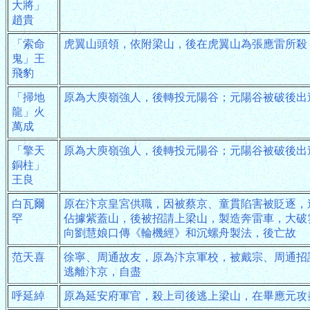
大將」
趙貴
「索命
虎翼山頭領，依附梁山，後在虎翼山為張應雷所殺
鬼」王
飛豹
「掃地
原為大庾嶺強人，後轉投元陽谷；元陽谷被破後出
龍」火
萬成
「擎天
原為大庾嶺強人，後轉投元陽谷；元陽谷被破後出
銅柱」
王良
白瓦爾
原在汴京皇宮供職，因被蔡京、童貫陷害被貶逐，
罕
佔據紫蓋山，後被招請上梁山，製造奔雷車，大破
向劉慧娘口傳《輪機經》和沉螺舟製法，後亡故
范天喜
徐寧、周通故友，原為汴京軍校，被戴宗、周通招
逃離汴京，自盡
呼延綽
原為延安府軍官，殺上司後逃上梁山，在畢應元攻