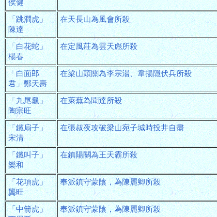
侯健
「跳澗虎」
在天長山為風會所殺
陳達
「白花蛇」
在定風莊為雲天彪所殺
楊春
「白面郎
在梁山頭關為李宗湯、韋揚隱伏兵所殺
君」鄭天壽
「九尾龜」
在萊蕪為聞達所殺
陶宗旺
「鐵扇子」
在張叔夜攻破梁山宛子城時投井自盡
宋清
「鐵叫子」
在鎮陽關為王天霸所殺
樂和
「花項虎」
奉派鎮守蒙陰，為陳麗卿所殺
龔旺
「中箭虎」
奉派鎮守蒙陰，為陳麗卿所殺