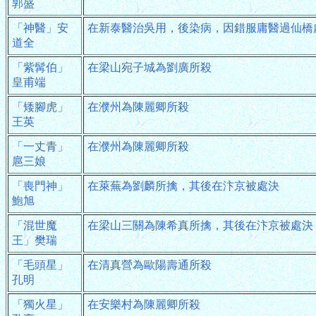
郭盛
「神醫」安
在新泰醫治吳用，後染病，因錯服庸醫過仙橋
道全
「紫髯伯」
在梁山宛子城為劉廣所殺
皇甫端
「矮腳虎」
在濮州為陳麗卿所殺
王英
「一丈青」
在濮州為陳麗卿所殺
扈三娘
「喪門神」
在萊蕪為劉麟所擒，其後在汴京被處決
鮑旭
「混世魔
在梁山三關為陳希真所擒，其後在汴京被處決
王」樊瑞
「毛頭星」
在清真營為歐陽壽通所殺
孔明
「獨火星」
在安樂村為陳麗卿所殺