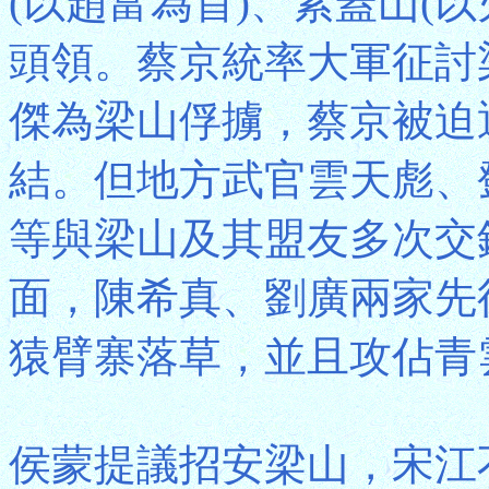
(以趙富為首)、紫蓋山(
頭領。蔡京統率大軍征討
傑為梁山俘擄，蔡京被迫
結。但地方武官雲天彪、
等與梁山及其盟友多次交
面，陳希真、劉廣兩家先
猿臂寨落草，並且攻佔青
侯蒙提議招安梁山，宋江