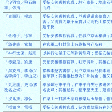
「沒羽箭／飛石將
受招安後獲授官職，駐守泰州，培訓石
軍」張清
而終
「青面獸」楊志
受招安後獲授官職，並獲退還家傳寶刀
害，又將寶刀獻予童貫以助高托山接受
廷平反
「金槍手」徐寧
受招安後獲授官職，任職汴京金槍班；
「急先鋒」索超
在官軍二打封龍山時為折可存所殺
「神行太保」戴宗
以神行法帶宋江等到黃龍府；受招安後
「赤髮鬼」劉唐
受招安後獲授官職，駐守博州，其後在
「黑旋風」李逵(又
接獲李憋古書信，到汴京殮葬兄長李達
名李鐵牛、李山兒)
被革職；其後推杜彥為知州抗金，後又
「九紋龍」史進(後
奉派鎮守東平府，在東平府失守後逃奔
改名史斌)
名史斌；其後起兵，稱東皇天王，建國
「沒遮攔」穆弘
在梁山三打譚氏寨時被欒廷玉擊傷，傷
「插翅虎」雷橫
受招安後獲授官職，征方臘餘黨時在芝