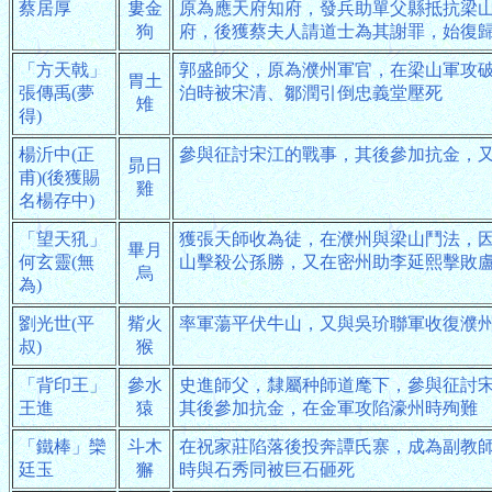
蔡居厚
婁金
原為應天府知府，發兵助單父縣抵抗梁
狗
府，後獲蔡夫人請道士為其謝罪，始復
「方天戟」
郭盛師父，原為濮州軍官，在梁山軍攻
胃土
張傳禹(夢
泊時被宋清、鄒潤引倒忠義堂壓死
雉
得)
楊沂中(正
參與征討宋江的戰事，其後參加抗金，
昴日
甫)(後獲賜
雞
名楊存中)
「望天犼」
獲張天師收為徒，在濮州與梁山鬥法，
畢月
何玄靈(無
山擊殺公孫勝，又在密州助李延熙擊敗
烏
為)
劉光世(平
觜火
率軍蕩平伏牛山，又與吳玠聯軍收復濮
叔)
猴
「背印王」
參水
史進師父，隸屬种師道麾下，參與征討
王進
猿
其後參加抗金，在金軍攻陷濠州時殉難
「鐵棒」欒
斗木
在祝家莊陷落後投奔譚氏寨，成為副教
廷玉
獬
時與石秀同被巨石砸死