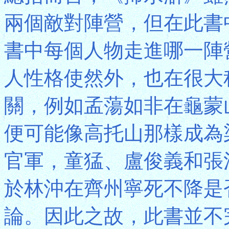
兩個敵對陣營，但在此書
書中每個人物走進哪一陣
人性格使然外，也在很大
關，例如孟蕩如非在龜蒙
便可能像高托山那樣成為
官軍，童猛、盧俊義和張
於林沖在齊州寧死不降是
論。因此之故，此書並不