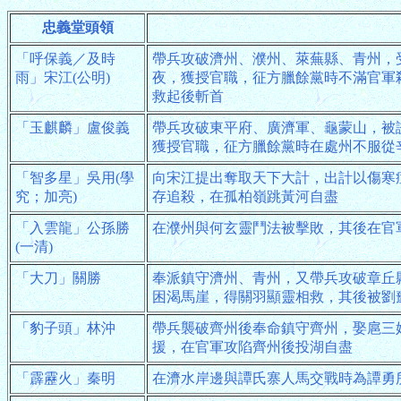
忠義堂頭領
「呼保義／及時
帶兵攻破濟州、濮州、萊蕪縣、青州，
雨」宋江(公明)
夜，獲授官職，征方臘餘黨時不滿官軍
救起後斬首
「玉麒麟」盧俊義
帶兵攻破東平府、廣濟軍、龜蒙山，被
獲授官職，征方臘餘黨時在處州不服從
「智多星」吳用(學
向宋江提出奪取天下大計，出計以傷寒
究；加亮)
存追殺，在孤柏嶺跳黃河自盡
「入雲龍」公孫勝
在濮州與何玄靈鬥法被擊敗，其後在官
(一清)
「大刀」關勝
奉派鎮守濟州、青州，又帶兵攻破章丘
困渴馬崖，得關羽顯靈相救，其後被劉
「豹子頭」林沖
帶兵襲破齊州後奉命鎮守齊州，娶扈三
援，在官軍攻陷齊州後投湖自盡
「霹靂火」秦明
在濟水岸邊與譚氏寨人馬交戰時為譚勇