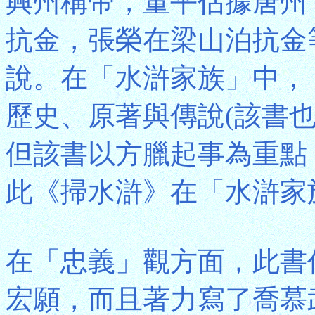
興州稱帝，董平佔據唐州
抗金，張榮在梁山泊抗金
說。在「水滸家族」中，
歷史、原著與傳說(該書
但該書以方臘起事為重點
此《掃水滸》在「水滸家
在「忠義」觀方面，此書
宏願，而且著力寫了喬慕