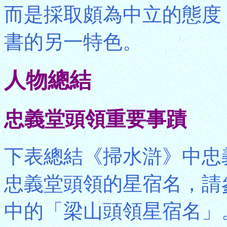
而是採取頗為中立的態度
書的另一特色。
人物總結
忠義堂頭領重要事蹟
下表總結《掃水滸》中忠
忠義堂頭領的星宿名，請
中的「梁山頭領星宿名」