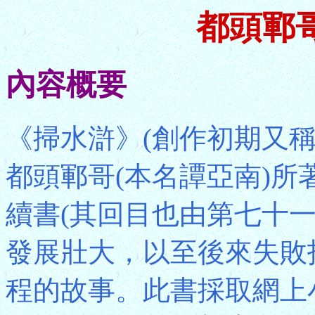
都頭鄆
內容概要
《掃水滸》(創作初期又
都頭鄆哥(本名譚亞南)
續書(其回目也由第七十
發展壯大，以至後來失敗
程的故事。此書採取網上小