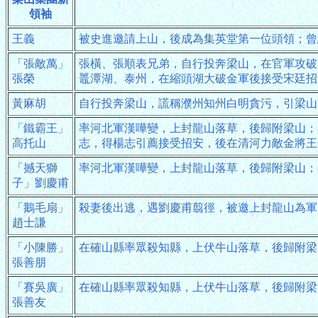
領袖
王義
被史進邀請上山，後成為集英堂第一位頭領；曾
「張敵萬」
張橫、張順表兄弟，自行投奔梁山，在官軍攻破
張榮
鼉潭湖、泰州，在縮頭湖大破金軍後接受宋廷招
黃麻胡
自行投奔梁山，謊稱濮州知州白明貪污，引梁山
「鐵霸王」
率河北軍漢嘩變，上封龍山落草，後歸附梁山；
高托山
志，得楊志引薦接受招安，後在清河力敵金將王
「撼天獅
率河北軍漢嘩變，上封龍山落草，後歸附梁山；
子」劉慶甫
「鵝毛扇」
殺妻後出逃，遇劉慶甫翦徑，被邀上封龍山為軍
趙士謙
「小陳勝」
在確山縣率眾殺知縣，上伏牛山落草，後歸附梁
張善朋
「賽吳廣」
在確山縣率眾殺知縣，上伏牛山落草，後歸附梁
張善友