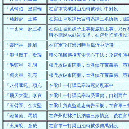
「紫髯伯」皇甫端
在官軍攻破梁山泊時被楊沂中射殺
「矮腳虎」王英
在梁山軍攻譚氏寨時為譚三娘所擒，被
「一丈青」扈三娘
在梁山被迫嫁予王英後威迫王英，只作
時不聽扈成勸告投降，在齊州陷落後投
「喪門神」鮑旭
在官軍攻打濮州時為楊沂中所殺
「混世魔王」樊瑞
獲公孫勝傳授五雷天心正法；攻密州時
「毛頭星」孔明
帶兵攻破東阿縣，奉派鎮守萊蕪縣、萊
「獨火星」孔亮
帶兵攻破東阿縣，奉派鎮守萊蕪縣、萊
「八臂哪吒」項充
在梁山一打譚氏寨時死於亂軍中
「飛天大聖」李袞
在梁山一打譚氏寨時受重傷，自刎而亡
「玉臂匠」金大堅
在梁山負責監造忠義告示欄，在官軍三
「鐵笛仙」馬麟
在齊州勸林沖接納扈三娘情意，後在官
「出洞蛟」童威
在官軍一打梁山泊時被張傳禹射設