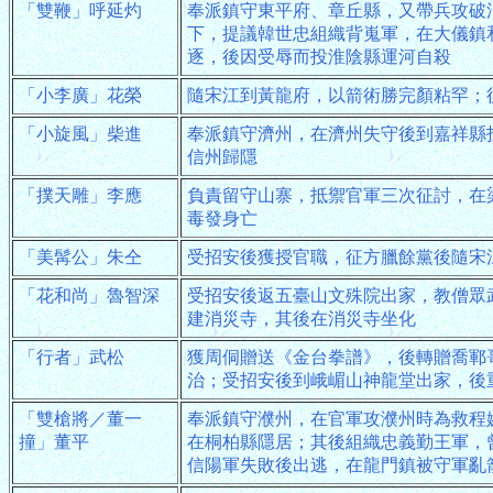
「雙鞭」呼延灼
奉派鎮守東平府、章丘縣，又帶兵攻破
下，提議韓世忠組織背嵬軍，在大儀鎮
逐，後因受辱而投淮陰縣運河自殺
「小李廣」花榮
隨宋江到黃龍府，以箭術勝完顏粘罕；
「小旋風」柴進
奉派鎮守濟州，在濟州失守後到嘉祥縣
信州歸隱
「撲天雕」李應
負責留守山寨，抵禦官軍三次征討，在
毒發身亡
「美髯公」朱仝
受招安後獲授官職，征方臘餘黨後隨宋
「花和尚」魯智深
受招安後返五臺山文殊院出家，教僧眾
建消災寺，其後在消災寺坐化
「行者」武松
獲周侗贈送《金台拳譜》，後轉贈喬鄆
治；受招安後到峨嵋山神龍堂出家，後
「雙槍將／董一
奉派鎮守濮州，在官軍攻濮州時為救程
撞」董平
在桐柏縣隱居；其後組織忠義勤王軍，
信陽軍失敗後出逃，在龍門鎮被守軍亂