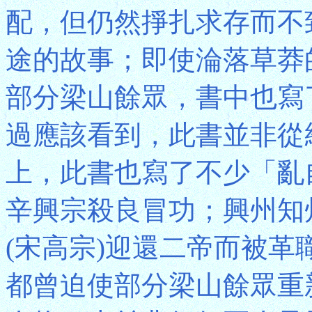
配，但仍然掙扎求存而不
途的故事；即使淪落草莽
部分梁山餘眾，書中也寫
過應該看到，此書並非從
上，此書也寫了不少「亂
辛興宗殺良冒功；興州知
(宋高宗)迎還二帝而被
都曾迫使部分梁山餘眾重