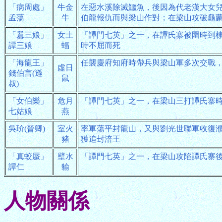
「病周處」
牛金
在惡水溪除滅鱷魚，後因為代老漢大女
孟蕩
牛
伯龍報仇而與梁山作對；在梁山攻破龜
「囂三娘」
女土
「譚門七英」之一，在譚氏寨被圍時到
譚三娘
蝠
時不屈而死
「海龍王」
任襲慶府知府時帶兵與梁山軍多次交戰
虛日
錢伯言(遜
鼠
叔)
「女伯樂」
危月
「譚門七英」之一，在梁山三打譚氏寨
七姑娘
燕
吳玠(晉卿)
室火
率軍蕩平封龍山，又與劉光世聯軍收復
豬
獲追封涪王
「真蛟蜃」
壁水
「譚門七英」之一，在梁山攻陷譚氏寨
譚仁
貐
人物關係