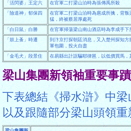
「活閃婆」王定六
在官軍二打梁山泊時為張傳禹所殺
「險道神」郁保四
在官軍二打梁山泊時為扈成所擒，背叛
猛，終被蔡居厚處死
「白日鼠」白勝
在官軍掃蕩梁山南山酒店時為李成手下
「鼓上蚤」時遷
到汴京打探朝廷消息，又入楚州探知方
軍包圍，投火自盡
「金毛犬」段景住
在易縣出計誆騙耶律邕，以低價買馬，
梁山集團新領袖重要事蹟
下表總結《掃水滸》中梁
以及跟隨部分梁山頭領重
梁山集團新