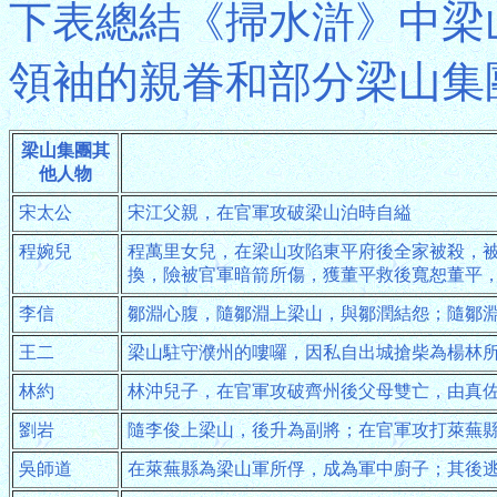
下表總結《掃水滸》中梁
領袖的親眷和部分梁山集
梁山集團其
他人物
宋太公
宋江父親，在官軍攻破梁山泊時自縊
程婉兒
程萬里女兒，在梁山攻陷東平府後全家被殺，
換，險被官軍暗箭所傷，獲董平救後寬恕董平
李信
鄒淵心腹，隨鄒淵上梁山，與鄒潤結怨；隨鄒
王二
梁山駐守濮州的嘍囉，因私自出城搶柴為楊林
林約
林沖兒子，在官軍攻破齊州後父母雙亡，由真
劉岩
隨李俊上梁山，後升為副將；在官軍攻打萊蕪
吳師道
在萊蕪縣為梁山軍所俘，成為軍中廚子；其後