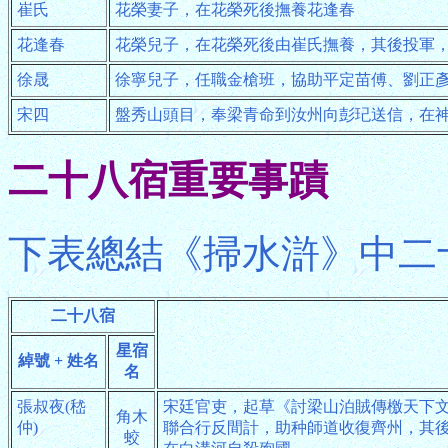
崔氏
花榮妻子，在花榮死後撫養花逢春
花逢春
花榮兒子，在花榮死後由崔氏撫養，其後投軍
徐晟
徐寧兒子，任職金槍班，協助平定苗傅、劉正
宋四
盤秀山頭目，奉梁青命到汝州向彭玘送信，在
二十八宿重要事蹟
下表總結《掃水滸》中二
二十八宿
星宿
綽號 + 姓名
名
張叔夜(嵇
宋廷官吏，起草《討梁山泊賊傳檄天下
角木
仲)
聯合行反間計，助种師道收復齊州，其
蛟