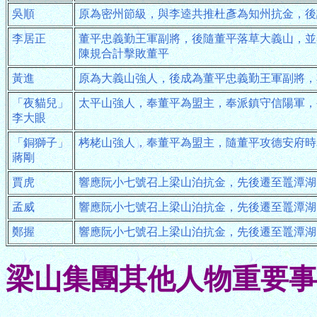
吳順
原為密州節級，與李逵共推杜彥為知州抗金，後
李居正
董平忠義勤王軍副將，後隨董平落草大義山，並
陳規合計擊敗董平
黃進
原為大義山強人，後成為董平忠義勤王軍副將，
「夜貓兒」
太平山強人，奉董平為盟主，奉派鎮守信陽軍，
李大眼
「銅獅子」
栲栳山強人，奉董平為盟主，隨董平攻德安府時
蔣剛
賈虎
響應阮小七號召上梁山泊抗金，先後遷至鼉潭湖
孟威
響應阮小七號召上梁山泊抗金，先後遷至鼉潭湖
鄭握
響應阮小七號召上梁山泊抗金，先後遷至鼉潭湖
梁山集團其他人物重要事