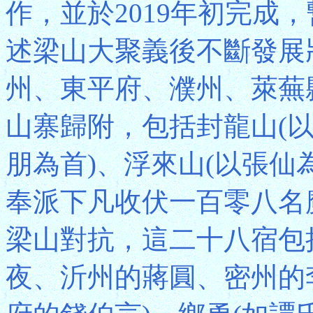
作，並於2019年初完成
述梁山大聚義後不斷發展
州、東平府、濮州、萊蕪
山寨歸附，包括封龍山(以
朋為首)、浮來山(以張仙
奉派下凡收伏一百零八名
梁山對抗，這二十八宿包
夜、沂州的蔣圓、密州的