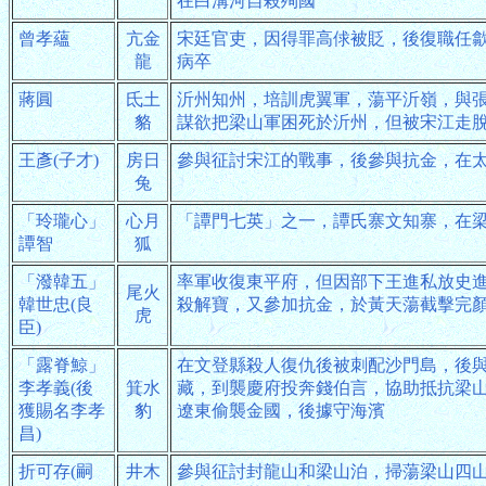
在白溝河自殺殉國
曾孝蘊
亢金
宋廷官吏，因得罪高俅被貶，後復職任
龍
病卒
蔣圓
氐土
沂州知州，培訓虎翼軍，蕩平沂嶺，與
貉
謀欲把梁山軍困死於沂州，但被宋江走
王彥(子才)
房日
參與征討宋江的戰事，後參與抗金，在
兔
「玲瓏心」
心月
「譚門七英」之一，譚氏寨文知寨，在
譚智
狐
「潑韓五」
率軍收復東平府，但因部下王進私放史
尾火
韓世忠(良
殺解寶，又參加抗金，於黃天蕩截擊完
虎
臣)
「露脊鯨」
在文登縣殺人復仇後被刺配沙門島，後
李孝義(後
箕水
藏，到襲慶府投奔錢伯言，協助抵抗梁
獲賜名李孝
豹
遼東偷襲金國，後據守海濱
昌)
折可存(嗣
井木
參與征討封龍山和梁山泊，掃蕩梁山四