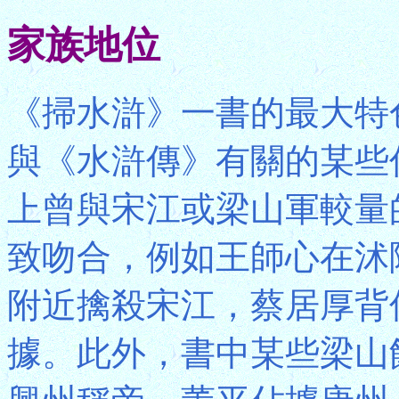
家族地位
《掃水滸》一書的最大特
與《水滸傳》有關的某些
上曾與宋江或梁山軍較量
致吻合，例如王師心在沭
附近擒殺宋江，蔡居厚背
據。此外，書中某些梁山