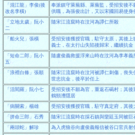
「混江龍」李俊(後
奉派鎮守萊蕪縣、萊蕪監，受招安後不
改名李橫)
供職，為張俊出計，又以宋國回易使身
「立地太歲」阮小
隨宋江流竄時在汶河為譚仁所殺
二
「船火兒」張橫
受招安後獲授官職，駐守太原，其後上
義士，在太行山失陷後歸宋，繼續抗金
「短命二郎」阮小
隨盧俊義救援浮來山時在汶河為李孝義
五
「浪裡白條」張順
隨宋江流竄時在汶河被譚仁刺傷，喪失
世忠抗金，後卒於任上
「活閻羅」阮小七
受招安後不願為官，重返石碣村；其後
鶴頸漕隱居
「病關索」楊雄
受招安後獲授官職，駐守真定府，其後
「拼命三郎」石秀
隨宋江流竄時在採石鎮與欒廷玉同被巨
「兩頭蛇」解珍
為入虎狼谷向盧俊義報信被谷口官兵射