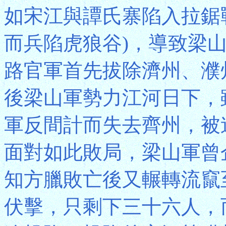
如宋江與譚氏寨陷入拉鋸
而兵陷虎狼谷)，導致梁
路官軍首先拔除濟州、濮
後梁山軍勢力江河日下，
軍反間計而失去齊州，被
面對如此敗局，梁山軍曾
知方臘敗亡後又輾轉流竄
伏擊，只剩下三十六人，