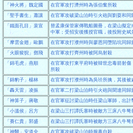
「神火將」魏定國
在官軍攻打濟州時為張伯奮所殺
「聖手書生」蕭讓
在官軍攻破梁山泊時引火砲與劉耍和同
「鐵面孔目」裴宣
替孟康保管家傳戰船圖冊，在梁山擬定
中軍；受招安後獲授官職，後投附史斌
「摩雲金翅」歐鵬
在官軍攻打濮州時與廖恩同墮陷坑同歸
「火眼狻猊」鄧飛
在官軍攻打齊州時被阿烏射殺
「錦毛虎」燕順
在官軍攻打東平府時被韓世忠毒箭射傷
所殺
「錦豹子」楊林
在官軍攻打濮州時為吳玠所擒，其後被
「轟天雷」凌振
在官軍二打梁山泊時引火砲與聞達同歸
「神算子」蔣敬
在官軍征討梁山泊時任梁山軍師，出計
「小溫侯」呂方
在梁山三打譚氏寨時被敵方三床八牛弩
「賽仁貴」郭盛
在梁山三打譚氏寨時被敵方三床八牛弩
「神醫」安道全
在官軍攻破梁山泊時服毒自殺