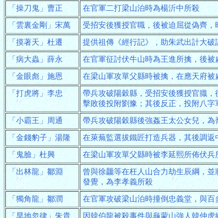
「操刀鬼」曹正
在官軍二打梁山泊時為楊沂中所殺
「雲裏金剛」宋萬
受招安後獲授官職，後被迫屈從偽齊，
「摸著天」杜遷
提供祖傳《經行記》，助朱武出計大破
「病大蟲」薛永
在官軍征討伏牛山時為王進所擒，後被
「金眼彪」施恩
在梁山軍攻單父縣時被擒，在應天府被
「打虎將」李忠
帶兵攻破陽穀縣，受招安後獲授官膱，
擊敗後投附劉豫；其後反正，投附八字
「小霸王」周通
帶兵攻破陽穀縣後強姦王太公女兒，為
「金錢豹子」湯隆
在萊蕪監選拔鐵匠打造兵器，其後調返
「鬼臉」杜興
在梁山軍攻單父縣時被李延熙所佈伏兵
「出林龍」鄒淵
曾與徐龘等在枉人山合力劫生辰綱，並
發覺，為李孝義所殺
「獨角龍」鄒潤
在官軍攻破梁山泊時撞倒忠義堂，與百
「旱地忽律」朱貴
因韓伯龍被殺事件與龜蒙山強人韓仲虎