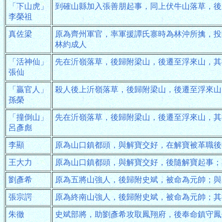
「下山虎」
到確山縣加入張善朋起事，同上伏牛山落草，後
李榮祖
真佐梁
原為齊州軍官，率軍援譚氏寨時為林沖所擒，投
林約成人
「活神仙」
先在沂嶺落草，後歸附梁山，後遷至浮來山，其
張仙
「贏官人」
殺人後上沂嶺落草，後歸附梁山，後遷至浮來山
孫榮
「撞倒山」
先在沂嶺落草，後歸附梁山，後遷至浮來山，其
呂彥彪
李顯
原為山口鎮都頭，與解寶交好，在解寶被革職後
王大力
原為山口鎮都頭，與解寶交好，後隨解寶起事；
劉彥希
原為五將山強人，後歸附史斌，被命為元帥；與
張宗諤
原為終南山強人，後歸附史斌，被命為元帥；其
朱徹
史斌部將，助劉彥希攻取鳳翔府，後奉命鎮守鳳