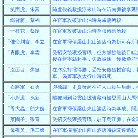
「笑面虎」朱富
隨盧俊義救援浮來山時在沂南縣被李延
「鐵臂膊」蔡福
在官軍攻破梁山泊時為孟蕩所殺
「一枝花」蔡慶
在官軍攻破梁山泊時為張傳禹所殺
「催命判官」李立
在官軍掃蕩梁山北山酒店時為折可存所
「青眼虎」李雲
受招安後獲授官職，征方臘餘黨後目睹
後在普寧縣起事，失敗被擒，獲赦免並
「沒面目」焦挺
在汴京打擂得勝，受招安後獲授官職，
軍、偽齊軍攻太行山時戰死
「石將軍」石勇
與徐龘、史賁發起在枉人山劫生辰綱，
「小尉遲」孫新
隨鄒淵到登雲山掘寶藏時被登雲山人馬
「母大蟲」顧大嫂
在官軍掃蕩梁山東山酒店時為李成、聞
「菜園子」張青
受招安後獲授官職，駐守烏江縣；在金
「母夜叉」孫二娘
在官軍掃蕩梁山西山酒店時被聞達追殺