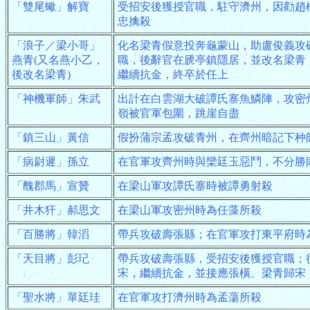
「雙尾蠍」解寶
受招安後獲授官職，駐守濟州，因勸趙
忠擒殺
「浪子／梁小哥」
化名梁青假意投奔龜蒙山，助盧俊義攻
燕青(又名燕小乙，
職，後辭官在虒亭鎮隱居，並改名梁青
後改名梁青)
繼續抗金，終卒於任上
「神機軍師」朱武
出計在白雲湖大破譚氏寨魚鱗陣，攻密
嶺被官軍包圍，跳崖自盡
「鎮三山」黃信
假扮蒲宗孟攻破青州，在齊州暗記下种
「病尉遲」孫立
在官軍攻齊州時與欒廷玉惡鬥，不分勝
「醜郡馬」宣贊
在梁山軍攻譚氏寨時被譚勇射殺
「井木犴」郝思文
在梁山軍攻密州時為任藻所殺
「百勝將」韓滔
帶兵攻破壽張縣；在官軍攻打東平府時
「天目將」彭玘
帶兵攻破壽張縣，受招安後獲授官職；
宋，繼續抗金，並接應張橫、梁青歸宋
「聖水將」單廷珪
在官軍攻打濟州時為孟蕩所殺