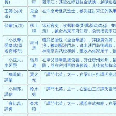
長)
犴
殺宋江；其後在崞縣抗金被擒，越獄逃
王師心(與
鬼金
在汴京考進武進士，參與征討宋江的戰
道)
羊
侯蒙(元功)
柳土
宋廷官吏，收喬鄆哥(即喬慕武)為孫，
獐
策》，被命為東平府知府，負責招安宋
「小狄青」
獲武松贈送《金台拳譜》，拜陳廣為師
星日
喬慕武(原
浪，被刺配沙門島，逃出沙門島後獲赦
馬
名喬鄆哥)
神龍堂與武松和解，獲收為俗家弟子，
「小亞夫」
張月
在單父縣擊敗盧俊義，升任密州知州，
李延熙
鹿
防，並在密州再敗盧俊義；其後參加抗
「獨眼龍」
翼火
「譚門七英」之一，在梁山三打譚氏寨
譚嚴
蛇
「小周郎」
軫水
「譚門七英」之一，在梁山三打譚氏寨
譚信
蚓
「賽紀昌」
奎木
「譚門七英」之一，譚氏寨武知寨，在
譚勇
狼