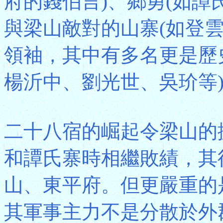
府的錢伯言)、鄉勇(如譚
與梁山敵對的山寨(如登
領袖，其中有多名更是歷
楊沂中、劉光世、吳玠等
二十八宿的崛起令梁山的
和譚氏寨時相繼敗績，其
山、東平府。但更嚴重的
其軍事主力不是分散於外