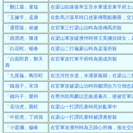
「翻江蜃」童猛
在梁山陷落後率五百水軍逃至東平府土
「玉旛竿」孟康
在飲馬川落草時口述家傳戰船圖冊，交
「通臂猿」侯健
在官軍三打梁山泊時為張傳禹所殺
「跳澗虎」陳達
在梁山軍攻破濮州時替王英擄掠婦女，
「白花蛇」楊春
在梁山二打龜蒙山時為孟蕩所殺
「白面郎君」鄭天
在官軍攻打東平府時為扈成所殺
壽
「九尾龜」陶宗旺
在汶河挖水道，水灌萊蕪縣；在梁山二
「鐵扇子」宋清
在官軍攻破梁山泊時與鄒潤合力引倒忠
「鐵叫子」樂和
在齊州助馬麟以悲曲退蕃兵，後被官軍
「花項虎」龔旺
在梁山一打譚氏寨時死於亂軍中
「中箭虎」丁得孫
在梁山一打譚氏寨時被譚勇射殺
「小遮攔」穆春
在官軍攻濮州時為王師心所擒，後在交