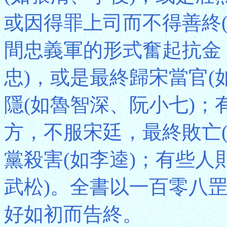
或因得罪上司而不得善終
間忠義軍的形式奮起抗金
忠)，或是最終歸宋當官(
隱(如魯智深、阮小七)
方，不服宋廷，最終敗亡
黨殺害(如李逵)；有些人
武松)。全書以一百零八
好如初而告終。