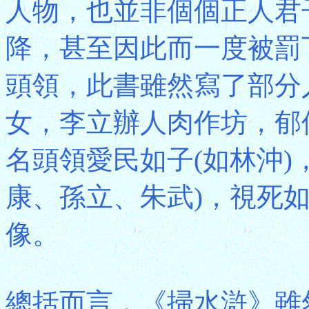
人物，也並非個個正人君
降，甚至因此而一度被罰
頭領，此書雖然寫了部分
女，李立辦人肉作坊，郁
名頭領愛民如子(如林沖)
康、孫立、朱武)，視死如
像。
總括而言，《掃水滸》雖