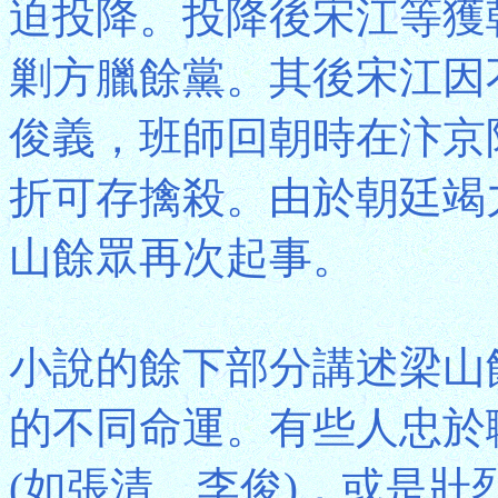
迫投降。投降後宋江等獲
剿方臘餘黨。其後宋江因
俊義，班師回朝時在汴京
折可存擒殺。由於朝廷竭
山餘眾再次起事。
小說的餘下部分講述梁山
的不同命運。有些人忠於
(如張清、李俊)，或是壯