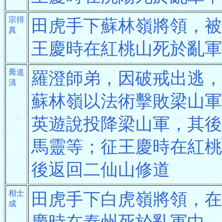
宗得
田虎手下蘇林嶺將領，被
真
王慶時在紅桃山死於亂軍
喬道
羅澄師弟，因破戒出逃，
清
蘇林嶺以法術擊敗梁山軍
英遊說投降梁山軍，其後
馬靈等；征王慶時在紅桃
後返回二仙山修道
相士
田虎手下白虎嶺將領，在
成