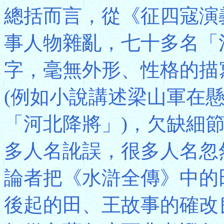
總括而言，從《征四寇演
事人物雜亂，七十多名「
字，毫無外形、性格的描
(例如小說講述梁山軍在
「河北降將」)，欠缺細
多人名訛誤，很多人名忽
論者把《水滸全傳》中的
後起的田、王故事的確改