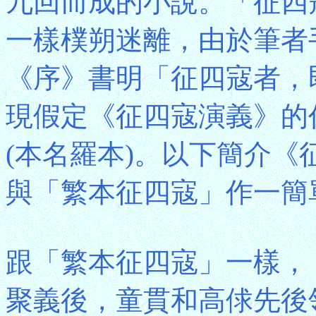
九回而成的小說。「征四
一樣樸朔迷離，由於筆者
《序》書明「征四寇者，
現假定《征四寇演義》的
(本名羅本)。以下簡介
與「繁本征四寇」作一簡
跟「繁本征四寇」一樣，
聚義後，童貫和高俅先後