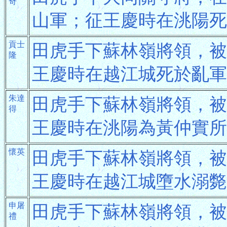
奇
山軍；征王慶時在洮陽死
貢士
田虎手下蘇林嶺將領，被
隆
王慶時在越江城死於亂軍
朱達
田虎手下蘇林嶺將領，被
得
王慶時在洮陽為黃仲實所
懷英
田虎手下蘇林嶺將領，被
王慶時在越江城墮水溺斃
申屠
田虎手下蘇林嶺將領，被
禮