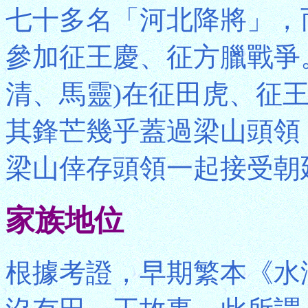
七十多名「河北降將」，
參加征王慶、征方臘戰爭
清、馬靈)在征田虎、征
其鋒芒幾乎蓋過梁山頭領
梁山倖存頭領一起接受朝
家族地位
根據考證，早期繁本《水