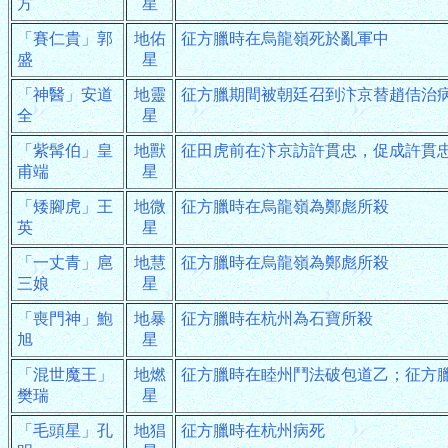
方
星
「賽仁貴」郭
地佑
征方臘時在烏龍嶺死於亂軍中
盛
星
「神醫」安道
地靈
征方臘期間被朝廷召到汴京替趙佶治
全
星
「紫髯伯」皇
地獸
征田虎前在汴京訪許貫忠，促成許貫
甫端
星
「矮腳虎」王
地微
征方臘時在烏龍嶺為鄭彪所殺
英
星
「一丈青」扈
地慧
征方臘時在烏龍嶺為鄭彪所殺
三娘
星
「喪門神」鮑
地暴
征方臘時在杭州為石寶所殺
旭
星
「混世魔王」
地燃
征方臘時在睦州鬥法破包道乙；征方
樊瑞
星
「毛頭星」孔
地猖
征方臘時在杭州病死