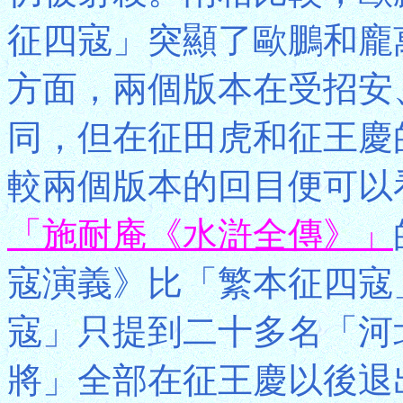
征四寇」突顯了歐鵬和龐
方面，兩個版本在受招安
同，但在征田虎和征王慶
較兩個版本的回目便可以
「施耐庵《水滸全傳》」
寇演義》比「繁本征四寇
寇」只提到二十多名「河
將」全部在征王慶以後退