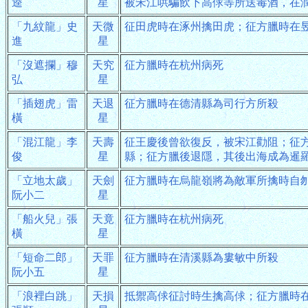
逵
星
被宋江哄騙飲下高俅等所送毒酒，在
「九紋龍」史
天微
征田虎時在涿州擒田虎；征方臘時在
進
星
「沒遮攔」穆
天究
征方臘時在杭州病死
弘
星
「插翅虎」雷
天退
征方臘時在德清縣為司行方所殺
橫
星
「混江龍」李
天壽
征王慶後曾欲復反，被宋江勸阻；征
俊
星
縣；征方臘後退隱，其後出海成為暹
「立地太歲」
天劍
征方臘時在烏龍嶺將為敵軍所擒時自
阮小二
星
「船火兒」張
天竟
征方臘時在杭州病死
橫
星
「短命二郎」
天罪
征方臘時在清溪縣為婁敏中所殺
阮小五
星
「浪裡白跳」
天損
抵禦高俅征討時生擒高俅；征方臘時