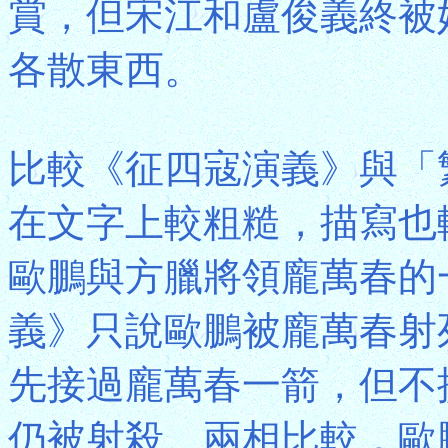
賞，但宋江和盧俊義終被
各散東西。
比較《征四寇演義》與「
在文字上較粗糙，描寫也
歐鵬與方臘將領龐萬春的
義》只說歐鵬被龐萬春射
先接過龐萬春一箭，但不
仍被射殺。兩相比較，歐