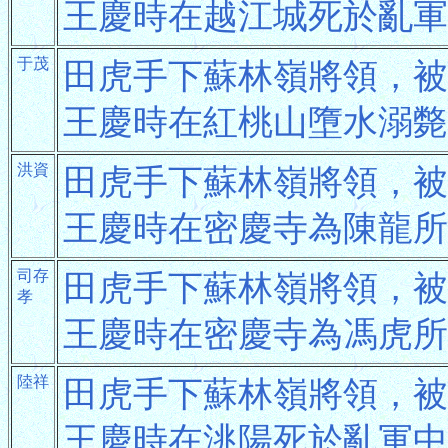
王慶時在越江城死於亂軍
于茂
田虎手下蘇林嶺將領，被
王慶時在紅桃山墮水溺斃
洪資
田虎手下蘇林嶺將領，被
王慶時在密慶寺為陳龍所
司存
田虎手下蘇林嶺將領，被
孝
王慶時在密慶寺為馮虎所
陸祥
田虎手下蘇林嶺將領，被
王慶時在洮陽死於亂軍中