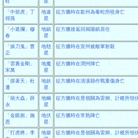
旺
星
「中箭虎」丁
地速
征方臘時在歙州為毒蛇所咬身亡
得孫
星
「小遮攔」穆
地鎮
征方臘後返回揭陽鎮居住
春
星
「操刀鬼」曹
地嵇
征方臘時在宣州被敵軍射殺
正
星
「雲裏金剛」
地魔
征方臘時在潤州陣亡
宋萬
星
「摸著天」杜
地妖
征方臘時在清溪縣作戰重傷身亡
遷
星
「病大蟲」薛
地幽
征方臘時在昱嶺關為雷炯、計稷所領
永
星
「金眼彪」施
地伏
征方臘時在常熟陣亡
恩
星
「打虎將」李
地僻
征方臘時在昱嶺關為雷炯、計稷所領