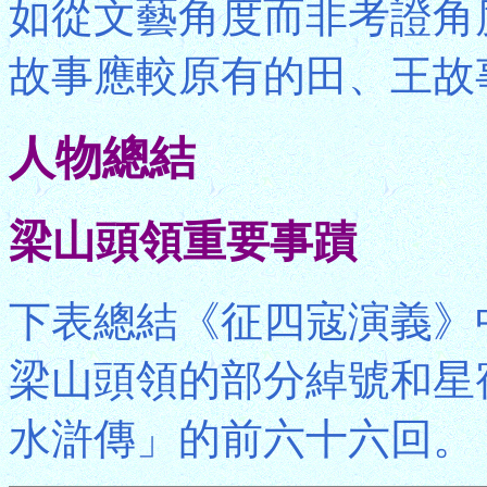
如從文藝角度而非考證角
故事應較原有的田、王故
人物總結
梁山頭領重要事蹟
下表總結《征四寇演義》
梁山頭領的部分綽號和星
水滸傳」的前六十六回。