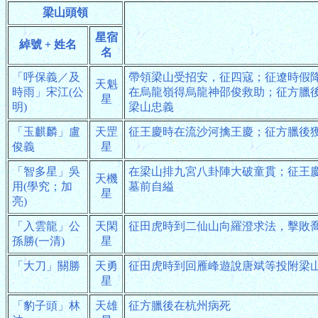
梁山頭領
星宿
綽號 + 姓名
名
「呼保義／及
帶領梁山受招安，征四寇；征遼時假
天魁
時雨」宋江(公
在烏龍嶺得烏龍神邵俊救助；征方臘
星
明)
梁山忠義
「玉麒麟」盧
天罡
征王慶時在流沙河擒王慶；征方臘後
俊義
星
「智多星」吳
在梁山排九宮八卦陣大破童貫；征王
天機
用(學究；加
墓前自縊
星
亮)
「入雲龍」公
天閑
征田虎時到二仙山向羅澄求法，擊敗
孫勝(一清)
星
「大刀」關勝
天勇
征田虎時到回雁峰遊說唐斌等投附梁
星
「豹子頭」林
天雄
征方臘後在杭州病死