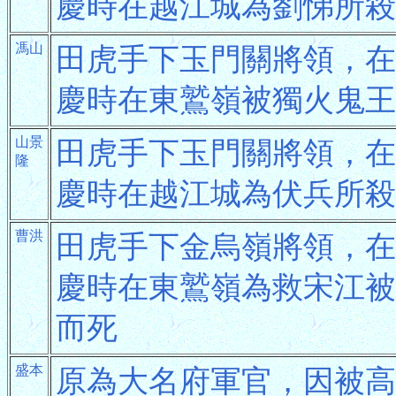
慶時在越江城為劉悌所殺
馮山
田虎手下玉門關將領，在
慶時在東鷲嶺被獨火鬼王
山景
田虎手下玉門關將領，在
隆
慶時在越江城為伏兵所殺
曹洪
田虎手下金烏嶺將領，在
慶時在東鷲嶺為救宋江被
而死
盛本
原為大名府軍官，因被高