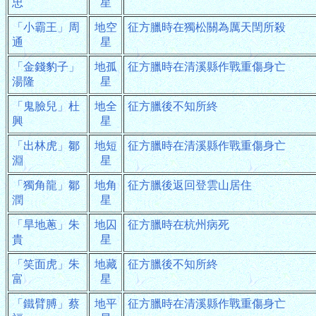
忠
星
「小霸王」周
地空
征方臘時在獨松關為厲天閏所殺
通
星
「金錢豹子」
地孤
征方臘時在清溪縣作戰重傷身亡
湯隆
星
「鬼臉兒」杜
地全
征方臘後不知所終
興
星
「出林虎」鄒
地短
征方臘時在清溪縣作戰重傷身亡
淵
星
「獨角龍」鄒
地角
征方臘後返回登雲山居住
潤
星
「旱地蔥」朱
地囚
征方臘時在杭州病死
貴
星
「笑面虎」朱
地藏
征方臘後不知所終
富
星
「鐵臂膊」蔡
地平
征方臘時在清溪縣作戰重傷身亡