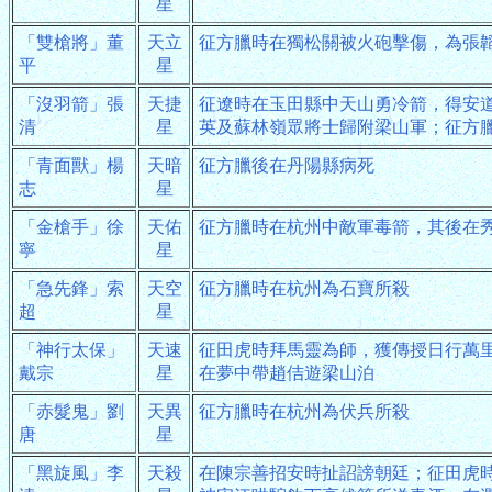
星
「雙槍將」董
天立
征方臘時在獨松關被火砲擊傷，為張
平
星
「沒羽箭」張
天捷
征遼時在玉田縣中天山勇冷箭，得安
清
星
英及蘇林嶺眾將士歸附梁山軍；征方
「青面獸」楊
天暗
征方臘後在丹陽縣病死
志
星
「金槍手」徐
天佑
征方臘時在杭州中敵軍毒箭，其後在
寧
星
「急先鋒」索
天空
征方臘時在杭州為石寶所殺
超
星
「神行太保」
天速
征田虎時拜馬靈為師，獲傳授日行萬
戴宗
星
在夢中帶趙佶遊梁山泊
「赤髮鬼」劉
天異
征方臘時在杭州為伏兵所殺
唐
星
「黑旋風」李
天殺
在陳宗善招安時扯詔謗朝廷；征田虎