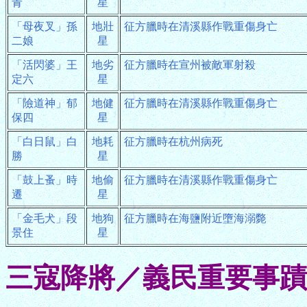
青
星
「母夜叉」孫
地壯
征方臘時在清溪縣作戰重傷身亡
二娘
星
「活閃婆」王
地劣
征方臘時在宣州被敵軍射殺
定六
星
「險道神」郁
地健
征方臘時在清溪縣作戰重傷身亡
保四
星
「白日鼠」白
地耗
征方臘時在杭州病死
勝
星
「鼓上蚤」時
地偷
征方臘時在清溪縣作戰重傷身亡
遷
星
「金毛犬」段
地狗
征方臘時在海鹽附近墮海溺斃
景住
星
三寇降將／義民重要事蹟