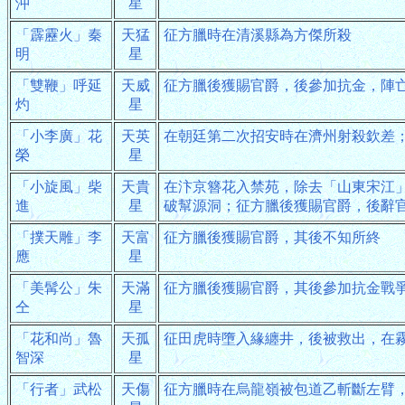
沖
星
「霹靂火」秦
天猛
征方臘時在清溪縣為方傑所殺
明
星
「雙鞭」呼延
天威
征方臘後獲賜官爵，後參加抗金，陣
灼
星
「小李廣」花
天英
在朝廷第二次招安時在濟州射殺欽差
榮
星
「小旋風」柴
天貴
在汴京簪花入禁苑，除去「山東宋江
進
星
破幫源洞；征方臘後獲賜官爵，後辭
「撲天雕」李
天富
征方臘後獲賜官爵，其後不知所終
應
星
「美髯公」朱
天滿
征方臘後獲賜官爵，其後參加抗金戰
仝
星
「花和尚」魯
天孤
征田虎時墮入緣纏井，後被救出，在
智深
星
「行者」武松
天傷
征方臘時在烏龍嶺被包道乙斬斷左臂