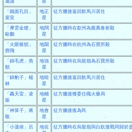
蕭讓
星
「鐵面孔目」
地正
征方臘後返回飲馬川居住
裴宣
星
「摩雲金翅」
地闊
征方臘時在歙州為龐萬春射殺
歐鵬
星
「火眼狻猊」
地闔
征方臘時在杭州為石寶所殺
鄧飛
星
「錦毛虎」燕
地強
征方臘時在烏龍嶺為石寶所殺
順
星
「錦豹子」楊
地暗
征方臘後返回飲馬川居住
林
星
「轟天雷」凌
地輔
征方臘後獲委任職火藥局
振
星
「神算子」蔣
地會
征方臘後復為民
敬
星
「小溫侯」呂
地佐
征方臘時在烏龍嶺與白欽激戰同歸於