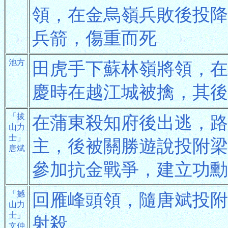
領，在金烏嶺兵敗後投降
兵箭，傷重而死
池方
田虎手下蘇林嶺將領，在
慶時在越江城被擒，其後
「拔
在蒲東殺知府後出逃，路
山力
士」
主，後被關勝遊說投附梁
唐斌
參加抗金戰爭，建立功勳
「撼
回雁峰頭領，隨唐斌投附
山力
士」
射殺
文仲