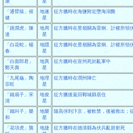
康
星
「通臂猿」侯
地遂
征方臘時在海鹽附近墮海溺斃
健
星
「跳澗虎」陳
地周
征方臘時在昱嶺關為雷炯、計稷所領
達
星
「白花蛇」楊
地隱
征方臘時在昱嶺關為雷炯、計稷所領
春
星
「白面郎君」
地異
征方臘時在宣州死於亂軍中
鄭天壽
星
「九尾龜」陶
地理
征方臘時在潤州陣亡
宗旺
星
「鐵扇子」宋
地俊
征方臘後返回鄆城縣居住
清
星
「鐵叫子」樂
地樂
隨高俅到汴京，被軟禁，後被救出；
和
星
「花項虎」龔
地捷
征方臘時在德清縣為伏兵亂箭射死