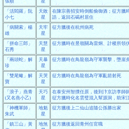
張順
星
「活閻羅」阮
天敗
在陳宗善招安時倒船偷御酒；征方臘
小七
星
誥，返回石碣村居住
「病關索」楊
天牢
征方臘後在杭州病死
雄
星
「拼命三郎」
天慧
征方臘時在昱嶺關為雷炯、計稷所領
石秀
星
「兩頭蛇」解
天暴
征方臘時在鳥龍嶺為守軍襲擊，墮崖
珍
星
「雙尾蠍」解
天哭
征方臘時在鳥龍嶺為守軍亂箭射死
寶
星
「浪子」燕青
天巧
在泰安州智撲任原，後到汴京訪李師
(又名燕小乙)
星
征方臘時化名雲璧混入幫源洞，助宋
「神機軍師」
地魁
征方臘後上二仙山追隨公孫勝出家
朱武
星
「鎮三山」黃
地煞
征方臘後返回青州任官職