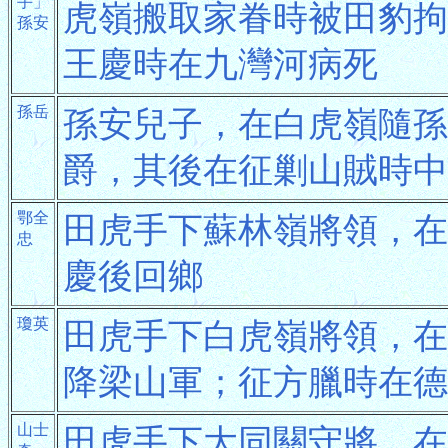
手」
虎嶺搬取家眷時被田豹拘
孫安
王慶時在九灣河病死
孫岳
孫安兒子，在白虎嶺隨孫
爵，其後在征剿山賊時中
鄂全
田虎手下蘇林嶺將領，在
忠
慶後回鄉
瓊英
田虎手下白虎嶺將領，在
降梁山軍；征方臘時在德
山士
田虎手下大同關守將，在