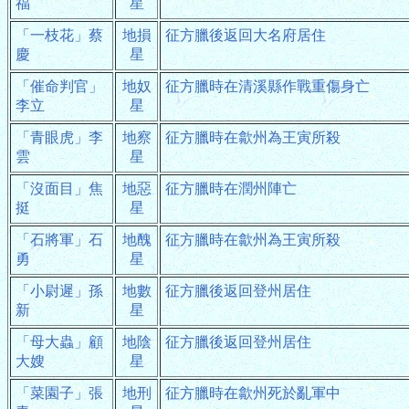
福
星
「一枝花」蔡
地損
征方臘後返回大名府居住
慶
星
「催命判官」
地奴
征方臘時在清溪縣作戰重傷身亡
李立
星
「青眼虎」李
地察
征方臘時在歙州為王寅所殺
雲
星
「沒面目」焦
地惡
征方臘時在潤州陣亡
挺
星
「石將軍」石
地醜
征方臘時在歙州為王寅所殺
勇
星
「小尉遲」孫
地數
征方臘後返回登州居住
新
星
「母大蟲」顧
地陰
征方臘後返回登州居住
大嫂
星
「菜園子」張
地刑
征方臘時在歙州死於亂軍中