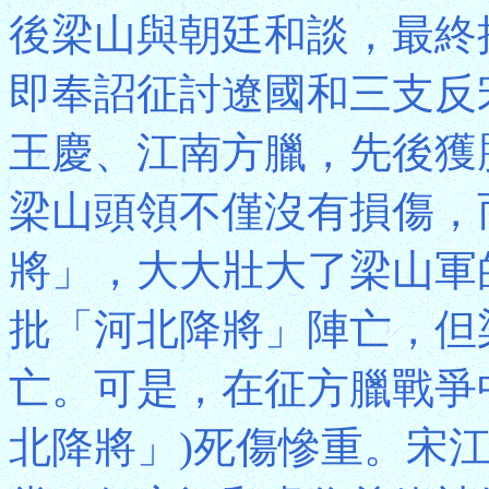
後梁山與朝廷和談，最終
即奉詔征討遼國和三支反
王慶、江南方臘，先後獲
梁山頭領不僅沒有損傷，
將」，大大壯大了梁山軍
批「河北降將」陣亡，但
亡。可是，在征方臘戰爭
北降將」)死傷慘重。宋