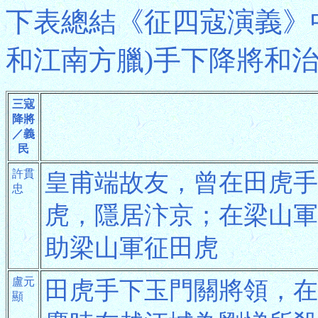
下表總結《征四寇演義》
和江南方臘)手下降將和
三寇
降將
／義
民
許貫
皇甫端故友，曾在田虎手
忠
虎，隱居汴京；在梁山軍
助梁山軍征田虎
盧元
田虎手下玉門關將領，在
顯