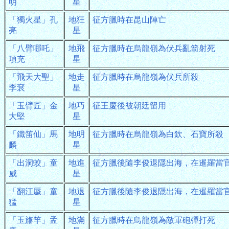
明
星
「獨火星」孔
地狂
征方臘時在昆山陣亡
亮
星
「八臂哪吒」
地飛
征方臘時在烏龍嶺為伏兵亂箭射死
項充
星
「飛天大聖」
地走
征方臘時在烏龍嶺為伏兵所殺
李袞
星
「玉臂匠」金
地巧
征王慶後被朝廷留用
大堅
星
「鐵笛仙」馬
地明
征方臘時在烏龍嶺為白欽、石寶所殺
麟
星
「出洞蛟」童
地進
征方臘後隨李俊退隱出海，在暹羅當
威
星
「翻江蜃」童
地退
征方臘後隨李俊退隱出海，在暹羅當
猛
星
「玉旛竿」孟
地滿
征方臘時在鳥龍嶺為敵軍砲彈打死