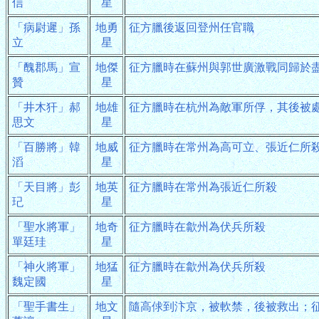
信
星
「病尉遲」孫
地勇
征方臘後返回登州任官職
立
星
「醜郡馬」宣
地傑
征方臘時在蘇州與郭世廣激戰同歸於
贊
星
「井木犴」郝
地雄
征方臘時在杭州為敵軍所俘，其後被
思文
星
「百勝將」韓
地威
征方臘時在常州為高可立、張近仁所
滔
星
「天目將」彭
地英
征方臘時在常州為張近仁所殺
玘
星
「聖水將軍」
地奇
征方臘時在歙州為伏兵所殺
單廷珪
星
「神火將軍」
地猛
征方臘時在歙州為伏兵所殺
魏定國
星
「聖手書生」
地文
隨高俅到汴京，被軟禁，後被救出；