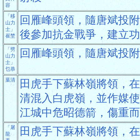
容
「移
回雁峰頭領，隨唐斌投附
山力
士」
後參加抗金戰爭，建立功
崔埜
「劈
回雁峰頭領，隨唐斌投附
山力
士」
乜恭
葉清
田虎手下蘇林嶺將領，在
清混入白虎嶺，並作媒使
江城中危昭德箭，傷重而
「屠
田虎手下蘇林嶺將領，在
龍