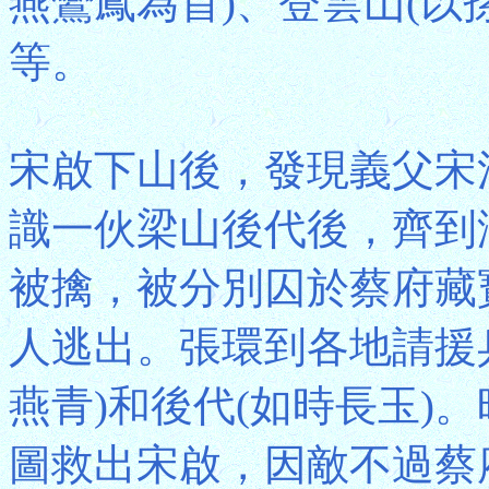
燕鸞鳳為首)、登雲山(以
等。
宋啟下山後，發現義父宋
識一伙梁山後代後，齊到
被擒，被分別囚於蔡府藏
人逃出。張環到各地請援
燕青)和後代(如時長玉)
圖救出宋啟，因敵不過蔡