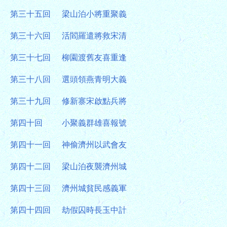
第三十五回
梁山泊小將重聚義
第三十六回
活閻羅遣將救宋清
第三十七回
柳園渡舊友喜重逢
第三十八回
選頭領燕青明大義
第三十九回
修新寨宋啟點兵將
第四十回
小聚義群雄喜報號
第四十一回
神偷濟州以武會友
第四十二回
梁山泊夜襲濟州城
第四十三回
濟州城貧民感義軍
第四十四回
劫假囚時長玉中計