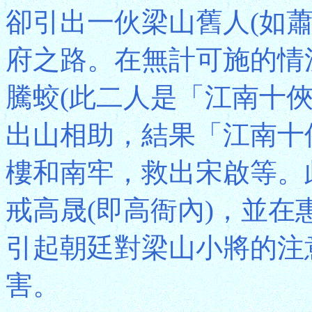
卻引出一伙梁山舊人(如
府之路。在無計可施的情
騰蛟(此二人是「江南十
出山相助，結果「江南十
樓和南牢，救出宋啟等。
戒高晟(即高衙內)，並
引起朝廷對梁山小將的注
害。