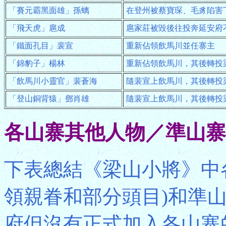
「賽元霸黑面雄」孫螭
在登州被蔡寶琛、毛豸陷
「飛天虎」扈成
扈家莊被毀後往投奔延安府
「鐵面孔目」裴宣
重新佔領飲馬川並任寨主
「錦豹子」楊林
重新佔領飲馬川，其後轉投
「飲馬川小靈官」裴蒼海
隨裴宣上飲馬川，其後轉投
「登山銅背猿」鄧肖雄
隨裴宣上飲馬川，其後轉投
各山寨其他人物／準山寨
下表總結《梁山小將》中
領親眷和部分頭目)和準
府但沒有正式加入各山寨