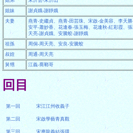
姐弟
朱沂雲-朱沂山
姐妹
謝貞娥-謝靜娥
夫妻
燕青-史繼貞、燕青-田芸珠、宋啟-金美容、李天勝
安平-蕭妙香、花逢春-張玉梅、花逢秋-紅彩霞、張
天亮-謝貞娥、安騰蛟-謝靜娥
祖孫
周侗-周天亮、安良-安騰蛟
叔姪
周通-周天亮
舅甥
江義-喬鄆哥
回目
第一回
宋江江州收義子
第二回
宋啟學藝青真觀
第三回
宋應龍義結張環