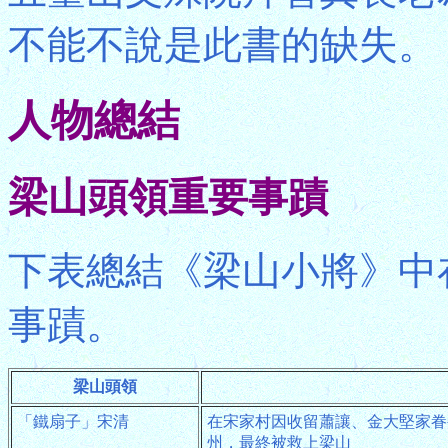
不能不說是此書的缺失。
人物總結
梁山頭領重要事蹟
下表總結《梁山小將》中
事蹟。
梁山頭領
「鐵扇子」宋清
在宋家村因收留蕭讓、金大堅家眷
州，最終被救上梁山