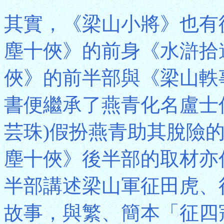
其實，《梁山小將》也有
塵十俠》的前身《水滸拾
俠》的前半部與《梁山軼
書便繼承了燕青化名盧士
芸珠)假扮燕青助其脫險
塵十俠》後半部的取材亦
半部講述梁山軍征田虎、
故事，與繁、簡本「征