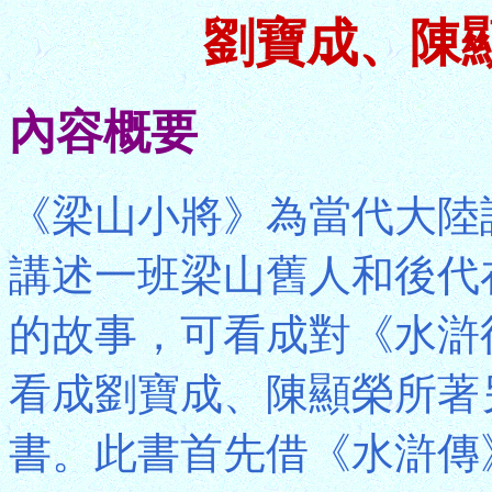
劉寶成、陳
內容概要
《梁山小將》為當代大陸
講述一班梁山舊人和後代
的故事，可看成對《水滸
看成劉寶成、陳顯榮所著
書。此書首先借《水滸傳