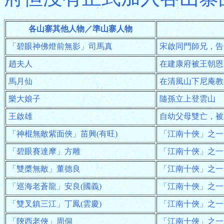
各山寨其他人物／準山寨人物
「碧眼神佛燈前無影」司馬真
宋啟同門師兄，告
趙夫人
在建康府被王朝恩
馬月仙
在清風山下尼庵教
樂大娘子
隨孫立上登雲山
王啟雄
自幼父母雙亡，被
「神棍無敵紫面俠」苗興(有旺)
「江南十俠」之一
「碧眼賽達摩」方雕
「江南十俠」之一
「雙槳無敵」董德良
「江南十俠」之一
「巡海老蒼龍」安良(國義)
「江南十俠」之一
「雙叉鎮三江」丁鳳(雲慶)
「江南十俠」之一
「陝西老俠」周侗
「江南十俠」之一