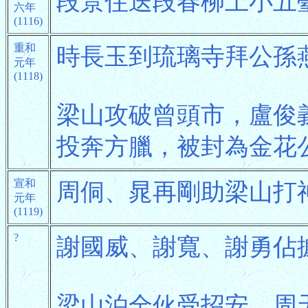
段景住送段春柳上小五
六年
(1116)
重和
時長玉到琉璃寺拜公孫
元年
(1118)
梁山攻破曾頭市，盧俊
投奔方臘，被封為金花
宣和
周侗、晁再剛助梁山打
元年
(1119)
?
謝國威、謝寬、謝勇佔
梁山泊全伙受招安。周