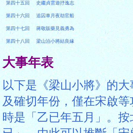
第四十五回
史繼貞雲遊抒逸志
第四十六回
追囚車月夜劫官船
第四十七回
蔣敬販藥見義勇為
第四十八回
梁山泊小將結良緣
大事年表
以下是《梁山小將》的大
及確切年份，僅在宋啟等
時是「乙已年五月」。按