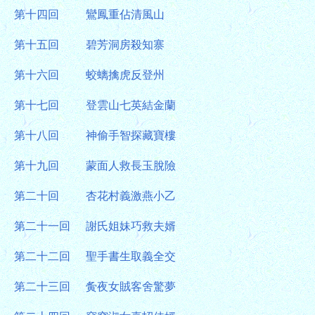
第十四回
鸞鳳重佔清風山
第十五回
碧芳洞房殺知寨
第十六回
蛟螭擒虎反登州
第十七回
登雲山七英結金蘭
第十八回
神偷手智探藏寶樓
第十九回
蒙面人救長玉脫險
第二十回
杏花村義激燕小乙
第二十一回
謝氏姐妹巧救夫婿
第二十二回
聖手書生取義全交
第二十三回
夤夜女賊客舍驚夢