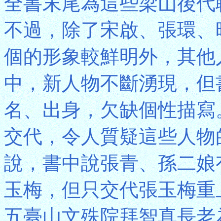
全書末尾為這些梁山後代
不過，除了宋啟、張環、
個的形象較鮮明外，其他
中，新人物不斷湧現，但
名、出身，欠缺個性描寫
交代，令人質疑這些人物
說，書中說張青、孫二娘
玉梅，但只交代張玉梅重
五臺山文殊院拜智真長老