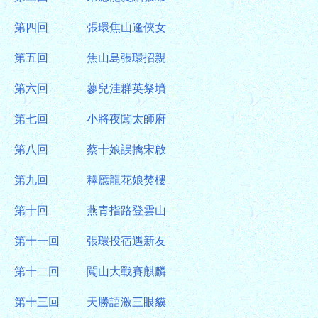
第四回
張環焦山逢俠女
第五回
焦山島張環招親
第六回
蓼兒洼群英祭墳
第七回
小將夜闖太師府
第八回
蔡十娘誤擒宋啟
第九回
釋應龍花娘焚樓
第十回
燕青指路登雲山
第十一回
張環投宿遇新友
第十二回
闖山大戰賽麒麟
第十三回
天勝語激三眼貘