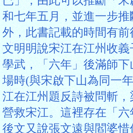
已」，由此可以推斷「宋
和七年五月，並進一步推
外，此書記載的時間有前
文明明說宋江在江州收義
學武，「六年」後滿師下
場時(與宋啟下山為同一
江在江州題反詩被問斬，
營救宋江。這裡存在「六
後文又說張文遠與閻婆惜