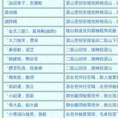
「詼諧童子」安騰蛟
梁山受招安後投附桃花山，
謝貞娥
梁山受招安後投附桃花山，
謝靜娥
梁山受招安後投附桃花山，
隨白鶴道長到紫極觀學武藝
「金爪三眼」晁再剛(鐵郎)
「大刀無常」曹保
梁山受招安後返回二龍山下
「麻面豺」湯艾
二龍山頭領，後轉投梁山
「鐵鏟狼」陶谷長
二龍山頭領，後轉投梁山
「鑽雲乳燕」段春柳
二龍山頭領，後轉投梁山
「獨角龍」鄒潤
原在登州任官職，殺人後重
「病尉遲」孫立
原在登州任官職，在登州被
「小尉遲」孫新
聯合鄒潤偷襲登州，救出孫
「母大蟲」顧大嫂
聯合鄒潤偷襲登州，救出孫
「小專諸白臉英」孫蛟
在登州被蔡寶琛、毛豸陷