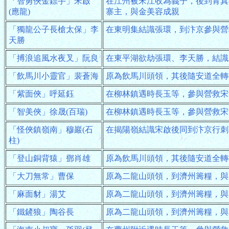
「智勇俠金鏢手」宋啟
在江州被宋江收為義子，後到青真
(應龍)
寨主，與金美容成親
「獨龍公子長槍太保」李
在東明集結識張環，到汴京參與營
天勝
「搏浪追風水夜叉」阮良
在東平湖欲劫張環、李天勝，結識
「飲馬川小靈官」裴蒼海
原為飲馬川頭領，其後隨安道全轉
「紫面俠」呼延鈺
在柳林鎮遇時長玉等，參與營救宋
「智美俠」徐晟(百瑞)
在柳林鎮遇時長玉等，參與營救宋
「怪俠鎮嶺南」穆巖(石
在揭陽嶺結識宋啟後同到汴京行刺
柱)
「登山銅背猿」鄧肖雄
原為飲馬川頭領，其後隨安道全轉
「大刀無常」曹保
原為二龍山頭領，到濟州籌糧，與
「麻面豺」湯艾
原為二龍山頭領，到濟州籌糧，與
「鐵鏟狼」陶谷長
原為二龍山頭領，到濟州籌糧，與