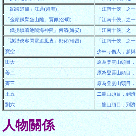
「蹈海追風」江通(超海)
「江南十俠」之一
「金頭鐵臂坐山雕」賈佩(公明)
「江南十俠」之一
「鐵拐鎮滇池鬧海神熊」何清(海晏)
「江南十俠」之一
「詼諧俠客閃電追風叟」鄒化(瑞昌)
「江南十俠」之一
寶空
少林寺僧人，參與
田大
原為登雲山頭目，
姜二
原為登雲山頭目，
齊三
原為登雲山頭目，
王五
二龍山頭目，到濟
劉六
二龍山頭目，到濟
人物關係