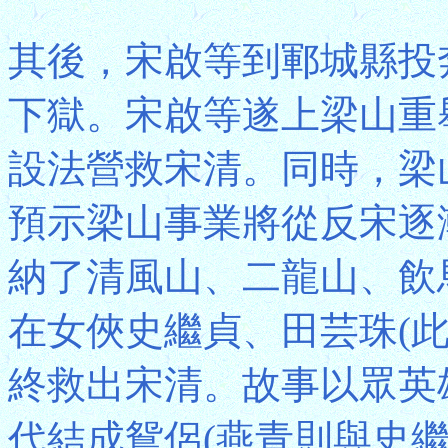
其後，宋啟等到鄆城縣投
下獄。宋啟等遂上梁山重
設法營救宋清。同時，梁
預示梁山事業將從反宋逐
納了清風山、二龍山、飲
在女俠史繼貞、田芸珠(
終救出宋清。故事以眾英
代結成鴛侶(燕青則與史