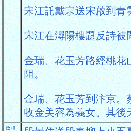
宋江託戴宗送宋啟到青
宋江在潯陽樓題反詩被
金瑞、花玉芳路經桃花
阻。
金瑞、花玉芳到汴京。
收金美容為義女。其後
政和