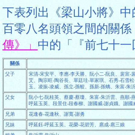
下表列出《梁山小將》中
百零八名頭領之間的關係
傳》」
中的「『前七十一
關係
父子
宋清-宋安平、李應-李天勝、阮小二-阮良、裴宣-
艾、陶宗旺-陶谷長、單廷珪-單家琪、石秀-石雪松
玉、凌振-凌威、孫立-孫蛟、孫新-孫螭、朱富-朱
父女
阮小七-阮桂英、蔡慶-蔡瓊、朱富-朱沂雲、燕順-
呼延玉英、段景住-段春柳、謝國威-謝貞娥、謝國
兄弟
花逢春-花逢秋、謝寬-謝勇
兄妹
呼延鈺-呼延玉英、花榮-花碧芳、扈成-扈三娘