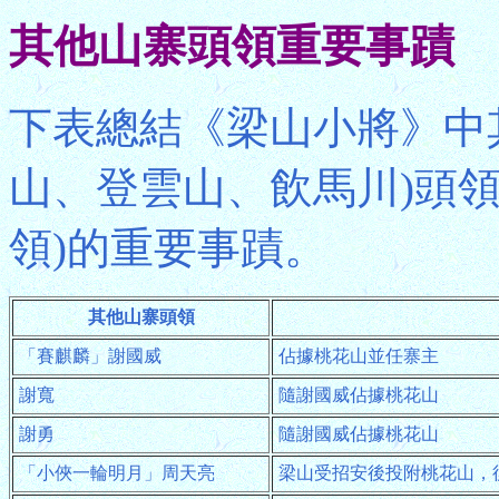
其他山寨頭領重要事蹟
下表總結《梁山小將》中
山、登雲山、飲馬川)頭
領)的重要事蹟。
其他山寨頭領
「賽麒麟」謝國威
佔據桃花山並任寨主
謝寬
隨謝國威佔據桃花山
謝勇
隨謝國威佔據桃花山
「小俠一輪明月」周天亮
梁山受招安後投附桃花山，