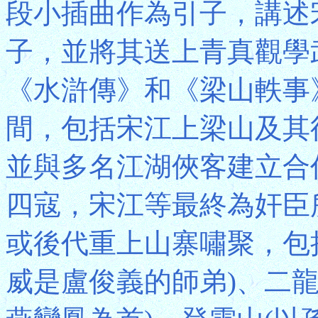
段小插曲作為引子，講述
子，並將其送上青真觀學
《水滸傳》和《梁山軼事
間，包括宋江上梁山及其
並與多名江湖俠客建立合
四寇，宋江等最終為奸臣
或後代重上山寨嘯聚，包
威是盧俊義的師弟)、二龍