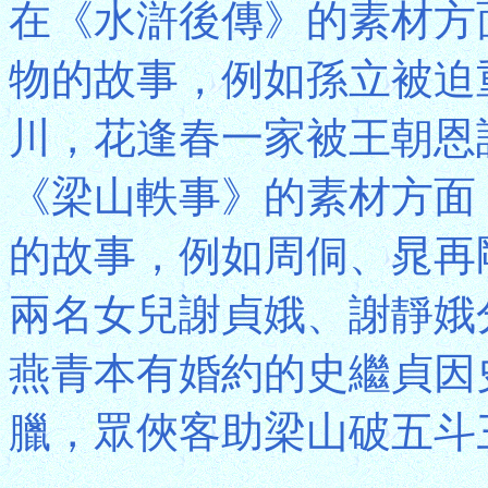
在《水滸後傳》的素材方
物的故事，例如孫立被迫
川，花逢春一家被王朝恩
《梁山軼事》的素材方面
的故事，例如周侗、晁再
兩名女兒謝貞娥、謝靜娥
燕青本有婚約的史繼貞因
臘，眾俠客助梁山破五斗