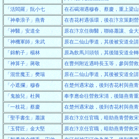
「活閻羅」阮小七
在石碣湖遇穆春、蔡慶，重上梁山
「神拳浪子」燕青
在杏花村遇張環，後在汴京策劃營
「神醫」安道全
原在汴京任御醫，聯絡蕭讓、金大
「神機軍師」朱武
原在二仙山學道，其後被安道全請
「錦豹子」楊林
原為飲馬川頭領，其後隨安道全轉
「神算子」蔣敬
在曹州附近遇時長玉等，參與營救
「混世魔王」樊瑞
原在二仙山學道，其後被安道全請
「小遮攔」穆春
在楚州遇宋啟，後到杏花村與燕青
「鬼臉兒」杜興
奉李應命往營救宋清，後隨燕青重
「一枝花」蔡慶
在楚州遇宋啟，後到杏花村與燕青
「聖手書生」蕭讓
原在汴京任官職，暗助燕青營救宋
「玉臂匠」金大堅
原在汴京任官職，暗助燕青營救宋