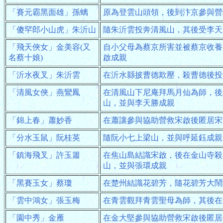
「賽元霸黑面雄」孫螭
原為登雲山頭領，後到汴京參與營
「傻罕郎小山虎」朱沂山
隨朱沂雲投奔清風山，其後受李天
「飛天俠女」金美容(又
自小父母為蔡京所害並被蔡京收養
名蔡十娘)
啟成親
「沂水夜叉」朱沂雲
在沂水縣披曹德欺壓，殺曹德後投
「清風女俠」燕鸞鳳
在清風山下尼庵拜馬月仙為師，後
山，並與李天勝成親
「錦上春」蕭妙香
在蕭讓參與協助營救宋啟後匿居宋
「分水玉鼠」阮桂英
隨阮小七上梁山，並與呼延鈺成親
「鎮海飛叉」許玉簫
在焦山島結識宋啟，後在金山寺殺
山，並與張環成親
「黑賽玉女」蔡瓊
在楚州結識花碧芳，隨花碧芳大鬧
「雲中鴻女」張玉梅
在青雲觀拜青雲聖母為師，其後在
「園中秀」金雁
在金大堅參與協助營救宋啟後匿居