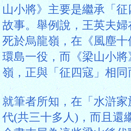
山小將》主要是繼承「征
故事。舉例說，王英夫婦
死於烏龍嶺，在《風塵十
環島一役，而《梁山小將
嶺，正與「征四寇」相同
就筆者所知，在「水滸家
代(共三十多人)，而且