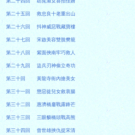
第二十四回
窈窕淑女喜招佳婿
第二十五回
救忠良十老重出山
第二十六回
抖神威惡戰藏寶樓
第二十七回
宋啟美容雙脫樊籠
第二十八回
紫面俠南牢巧救人
第二十九回
盜兵刃神偷立奇功
第三十回
黃龍寺衙內搶美女
第三十一回
懲惡徙兒女敘衷腸
第三十二回
惠濟橋鏖戰露鋒芒
第三十三回
三眼貘橋頭戰高熊
第三十四回
曾世雄挾仇捉宋清