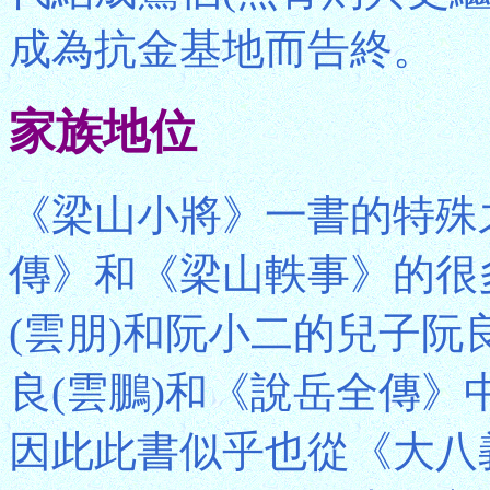
成為抗金基地而告終。
家族地位
《梁山小將》一書的特殊
傳》和《梁山軼事》的很
(雲朋)和阮小二的兒子
良(雲鵬)和《說岳全傳
因此此書似乎也從《大八