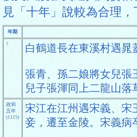
見「十年」說較為合理，
年期
?
白鶴道長在東溪村遇晁
張青、孫二娘將女兒張
兒子張渾同上二龍山落
政和
宋江在江州遇宋義、宋
五年
(1115)
妾，遷至金陵。宋義病