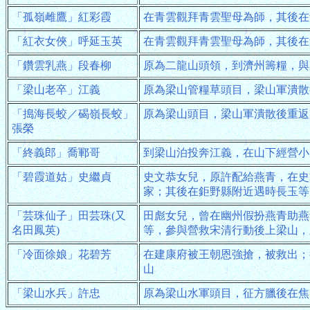
「孤嶺雌鷹」紅彩霞
在青雲觀拜青雲聖母為師，其後在
「紅衣女俠」呼延玉英
在青雲觀拜青雲聖母為師，其後在
「鑽雲乳燕」段春柳
原為二龍山頭領，到濟州籌糧，與
「梁山老卒」江義
原為梁山管糧草頭目，梁山軍潰散
「搗海長蛟／碣嶺長蛟」
原為梁山頭目，梁山軍潰散後重返
張榮
「終義郎」喬鄆哥
到梁山泊投奔江義，在山下經營小
「碧霞道姑」史繼貞
史文恭女兒，原許配給燕青，在史
家；其後在鉅野縣附近遇時長玉等
「芸珠仙子」田芸珠(又
田彪女兒，曾在幽州假扮燕青助燕
名田鳳英)
等，參與營救宋清行動後上梁山，
「冷面徐娘」花碧芳
在建康府被王朝恩強搶，被救出；
山
「梁山水兵」許忠
原為梁山水軍頭目，征方臘後在焦