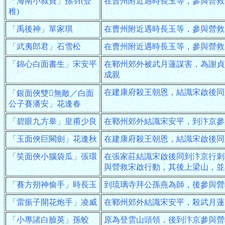
「海南小叔寶」孫羽(登
在曹州附近遇時長玉等，參與營救
稚)
「禹後神」單家琪
在曹州附近遇時長玉等，參與營救
「武夷郎君」石雪松
在曹州附近遇時長玉等，參與營救
「錦心白面書生」宋安平
在鄆州郊外被武月蓮謀害，為謝貞
成親
在建康府殺王朝恩，結識宋啟後同
「銀面俠雙無敵／白面
公子賽潘安」花逢春
「碧眼九方皋」皇甫少良
在鄆州郊外結識宋安平，到汴京參
「玉面俠巨闕劍」花逢秋
在建康府殺王朝恩，結識宋啟後同
「笑面俠小腦袋瓜」張環
在張家莊結識宋啟後同到汴京行刺
與營救宋啟行動，其後上梁山，並
「賽方朔神偷手」時長玉
到琉璃寺拜公孫燕為師，後參與營
「雷振子開花炮手」凌威
在鄆州郊外結識宋安平，殺武月蓮
「小專諸白臉英」孫蛟
原為登雲山頭領，後到汴京參與營