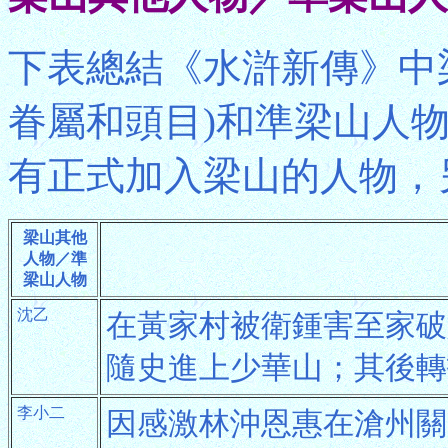
下表總結《水滸新傳》中
眷屬和頭目)和準梁山人
有正式加入梁山的人物，
梁山其他
人物／準
梁山人物
沈乙
在黃家村被衛鍾害至家破
隨史進上少華山；其後轉
李小二
因感激林沖恩惠在滄州關