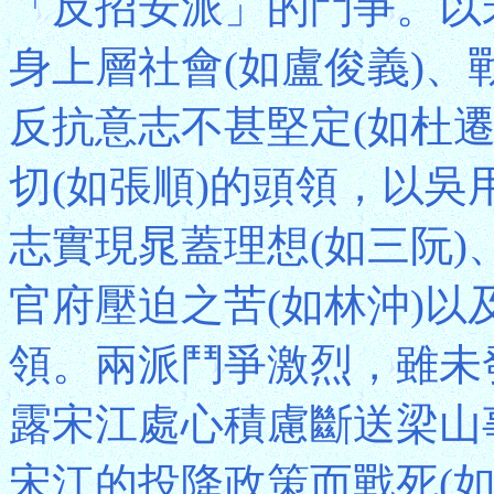
「反招安派」的鬥爭。以
身上層社會(如盧俊義)、
反抗意志不甚堅定(如杜
切(如張順)的頭領，以
志實現晁蓋理想(如三阮)
官府壓迫之苦(如林沖)以
領。兩派鬥爭激烈，雖未
露宋江處心積慮斷送梁山
宋江的投降政策而戰死(如