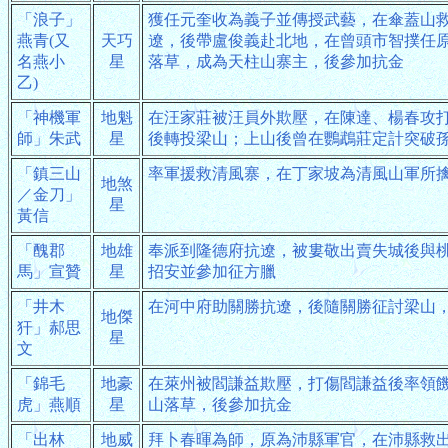
「浪子」
獲任元奎收為義子並傳授武藝，在傘蓋山
燕青(又
天巧
遼，後帶盧俊義赴北地，在曾頭市智撲任
名燕小
星
落草，成為天柱山寨主，後參加抗金
乙)
「神機軍
地魁
在汪家莊被汪員外欺壓，在陳達、楊春攻
師」朱武
星
後轉投梁山；上山後曾在鸚鵡莊定計突破
「鎮三山
率軍援救清風寨，在丁家坡為清風山軍所
地煞
／金刀」
星
黃信
「醜郡
地雄
奉派到隆德府抗遼，被婁敬出賣失城後與
馬」宣贊
星
招安並參加征方臘
「井木
在河中府助關勝抗遼，後隨關勝征討梁山
地傑
犴」郝思
星
文
「錦毛
地豪
在萊州被閻謙益欺壓，打傷閻謙益後率領
虎」燕順
星
山落草，後參加抗金
「出林
地威
拜卜春暉為師，原為沛縣軍官，在沛縣救