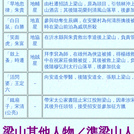
「旱地忽
地輔
由杜遷招請上梁山，原為頭目，引領林沖
律」朱貴
星
山酒店；其後隨花榮到清風山落草，後參
「白日
地直
參與劫奪生辰綱，在安樂村為何濤所擒後
鼠」白勝
星
時在梁山前泊為戚琪所殺
「笑面
地協
在沂水縣與朱貴救出李逵後上梁山，負責
虎」朱富
星
「鼓上
拜李袞為師，在雄州為俠盜被捕，得楊雄
地賊
蚤」時遷
中在祝家莊偷雞被捉，其後被救上梁山，
星
後隨穆弘到太行山落草，後參加抗金
「活閃
向安道全學醫，後隨安道全、張順上梁山
婆」王定
－
六
「鐵扇
帶宋太公家書阻止宋江投附梁山，因牽涉
子」宋清
－
其後升任頭領，接受招安並參加征方臘
(公亮)
梁山其他人物／準梁山人