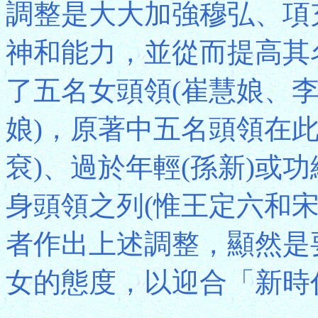
調整是大大加強穆弘、項
神和能力，並從而提高其
了五名女頭領(崔慧娘、
娘)，原著中五名頭領在
袞)、過於年輕(孫新)或
身頭領之列(惟王定六和
者作出上述調整，顯然是
女的態度，以迎合「新時