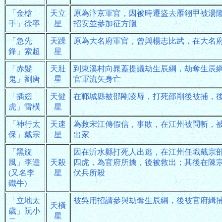
「金槍
天立
原為汴京軍官，因被時遷盜去雁翎甲被湯
手」徐寧
星
招安並參加征方臘
「急先
天躁
原為大名府軍官，曾與楊志比武，在大名
鋒」索超
星
「赤髮
天壯
到東溪村向晁蓋提議劫生辰綱，劫奪生辰
鬼」劉唐
星
官軍流矢身亡
「插翅
天健
在鄆城縣被邵剛凌辱，打死邵剛後被捕，
虎」雷橫
星
「神行太
天速
為救宋江傳假信，事敗，在江州被問斬，
保」戴宗
星
出家
「黑旋
因在沂水縣打死人出逃，在江州任職戴宗
風」李逵
天殺
四虎，為官府所擒，後被救出；其後在陳
(又名李
星
伏兵所殺
鐵牛)
「立地太
被吳用招請參與劫奪生辰綱，後被官府緝
天橫
歲」阮小
星
二