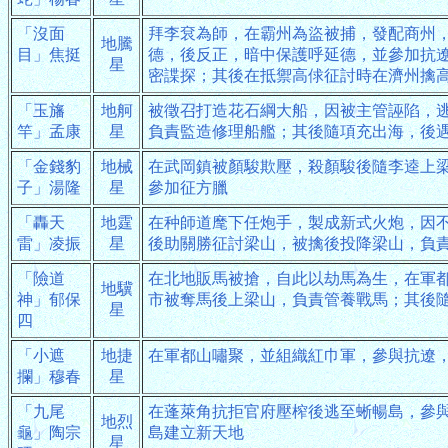
「沒面
拜李袞為師，在霸州為盜被捕，發配商州
地騰
目」焦挺
德，後反正，暗中保護呼延德，並參加抗
星
密諜探；其後在抵禦高俅征討時在濟州擒
「玉旛
地舸
被徵召打造花石綱大船，因被主管誣陷，
竿」孟康
星
負責監造修理船艦；其後隨項充出海，後
「金錢豹
地械
在武岡鎮被顏駿欺壓，殺顏駿後隨李逵上
子」湯隆
星
參加征方臘
「轟天
地霆
在种師道麾下任炮手，製成新式火炮，因
雷」凌振
星
後助關勝征討梁山，被擒後投降梁山，負
「險道
在北地販馬被搶，自此以劫馬為生，在軍
地驥
神」郁保
市被奪馬後上梁山，負責管養戰馬；其後
星
四
「小遮
地捷
在軍都山嘯聚，並組織紅巾軍，參與抗遼
攔」穆春
星
「九尾
在蓬萊角抗拒官府壓榨後逃至蜥暢島，參
地烈
龜」陶宗
島建立新天地
星