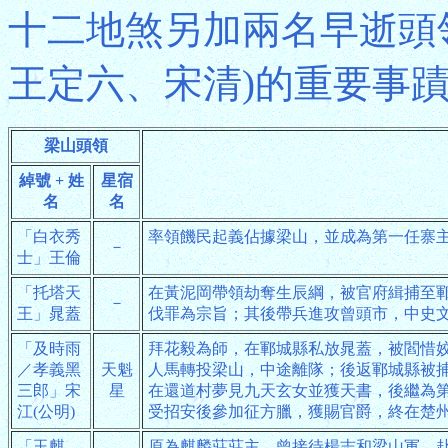
十二地煞另加兩名早逝頭
王定六、宋清)的重要事
梁山頭領
綽號 + 姓
星宿
名
名
「白衣秀
率領饑民起義佔據梁山，並成為第一任寨
－
士」王倫
「托塔天
在黃泥岡帶領劫奪生辰綱，被官府緝捕至
－
王」晁蓋
伐罪為宗旨；其後帶兵進攻曾頭市，中史
「及時雨
拜花毅為師，在鄆城縣私放晁蓋，被閻惜
／孝義黑
天魁
人馬轉投梁山，中途離隊；後返鄆城縣被
三郎」宋
星
在還道村夢見九天玄女並獲天書，後繼為
江(公明)
受招安後參加征方臘，獲賜官爵，終在楚
「玉麒
原為麒麟莊莊主，曾接待楊志和梁山軍，