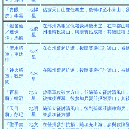
「青眼
地悍
佔據天目山並任寨主，後轉移至小茅山，
虎」李雲
星
「鐵笛仙
在邢州為報父仇殺豪紳後出逃，在軍都山
地俊
／連珠
州後轉投梁山，與裴寶姑成親；其後隨穆
星
彈」馬麟
「聖水將
在石州奮起抗遼，後隨關勝征討梁山，被
地水
軍」單廷
星
珪
「神火將
在隰州奮起抗遼，後隨關勝征討梁山，被
地火
軍」魏定
星
國
「百勝
地立
曾率軍攻破大方山，並隨孫立征討清風山
將」韓滔
星
被擒後獲釋，後參加兵變並投附梁山；其
「天目
地明
隨孫立征討清風山，後到孫家莊訓練鄉兵
將」彭玘
星
並參加征方臘
「聖手書
地文
在登州參加抗捐，隨項充出海，參與攻陷