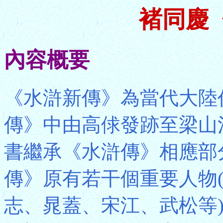
褚同慶
內容概要
《水滸新傳》為當代大陸
傳》中由高俅發跡至梁山
書繼承《水滸傳》相應部
傳》原有若干個重要人物
志、晁蓋、宋江、武松等