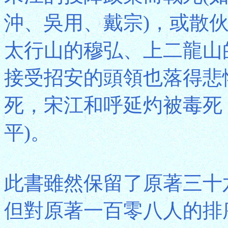
沖、吳用、戴宗)，或散
太行山的穆弘、上二龍山
接受招安的頭領也落得悲
死，宋江和呼延灼被毒死
平)。
此書雖然保留了原著三十
但對原著一百零八人的排