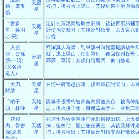
天罡
麟」盧俊
被捕，後被救上梁山；其後到東平府與張
星
義
「智多
定計在黃泥岡智取生辰綱，後被官府緝捕
天機
星」吳用
計使孫立歸附；其後反對招安，以九宮八
星
(加亮)
自縊
「入雲
拜羅真人為師，到東溪村向晁蓋提議劫生
龍」公孫
縣，逃上梁山，任副軍師；後回保州探母
天閑
勝(一清)
高廉、華清；其後自請返回二仙山修道
星
(又名清
道人)
「大刀」
天威
在河中府奮起抗遼，後率軍征討梁山，以
關勝
星
「豹子
天雄
因妻子張雪梅被高衙內覬覦美色，被高俅
頭」林沖
星
忌，後火拼王倫，擁晁蓋為寨主，並到二
「花和
在渭州為救金翠蓮打死鄭屠後出逃，上五
尚」魯智
天猛
捕，後奪佔二龍山並任寨主；其後受林沖
深(原名
星
捕，後被救出；其後因反對招安自行散伙
魯達)