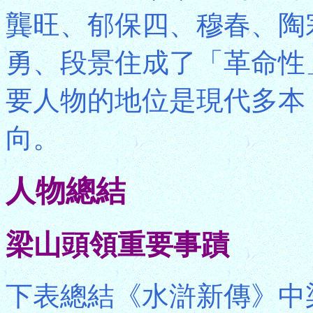
龔旺、郁保四、穆春、陶
勇、段景住成了「革命性
要人物的地位是現代多本
向。
人物總結
梁山頭領重要事蹟
下表總結《水滸新傳》中