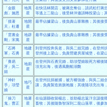
「金眼
地異
在快活林開店，被蔣忠奪佔，請武松打蔣
彪」施恩
星
等逃上二龍山，後受林沖邀請轉投梁山；
「摸著
地開
最早佔據梁山，後負責山寨雜務；其後接
天」杜遷
星
「雲裏金
地辟
最早佔據梁山，後負責山寨雜務；其後接
剛」宋萬
星
「石將
地建
到登州投奔吳老，與吳二姐完婚，在登州
軍」石勇
星
登州後上梁山，負責營建房屋城堡，在梁
「賽易
在登州與石勇完婚，助項瑩娘殺死方權後
地廚
牙」吳二
項充出海，後遇風翻船溺斃
星
姐
「神針
在登州抗捐被捕，被方權強搶，與吳二姐
地巧
手」項瑩
讓，負責製造旌旗袍服；其後隨項充出海
星
娘
「操刀
地屠
在仙源縣收留楊志，並助楊志返汴京謀復
鬼」曹正
星
畜牧；其後隨魯智深到二龍山落草，後參