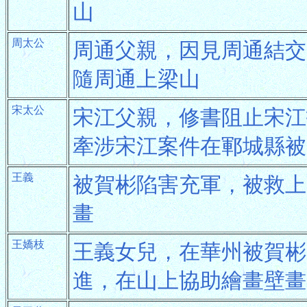
山
周太公
周通父親，因見周通結交
隨周通上梁山
宋太公
宋江父親，修書阻止宋江
牽涉宋江案件在鄆城縣被
王義
被賀彬陷害充軍，被救上
畫
王嬌枝
王義女兒，在華州被賀彬
進，在山上協助繪畫壁畫