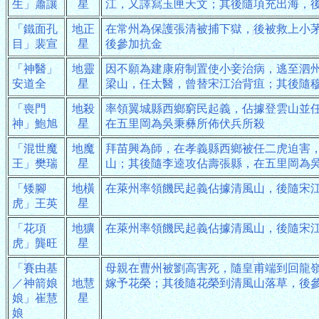
生」蕭讓
星
江，又譯寫玉匣天文；其後隨項充出海，
「鐵面孔
地正
在常州為保護張清被捕下獄，後被救上小
目」裴宣
星
後參加抗金
「神醫」
地靈
因不願為建康府制置使小妾治病，逃至泗
安道全
星
梁山，任太醫，曾替宋江治背疽；其後隨
「喪門
地殺
率領翼城縣西鄉窮民起義，佔據登雲山並
神」鮑旭
星
在五里岡為吳秉彝所佈伏兵所殺
「混世魔
地魔
拜苗興為師，在孝義縣西鄉被任二虎迫害
王」樊瑞
星
山；其後隨李逵攻佔壽張縣，在五里岡為
「矮腳
地橫
在萊州率領饑民起義佔據清風山，後隨宋
虎」王英
星
「花項
地獷
在萊州率領饑民起義佔據清風山，後隨宋
虎」龔旺
星
「賽由基
母親在曹州被劉高害死，隨皇甫端到回龍
／神箭娘
地慧
嫁予花榮；其後隨花榮到清風山落草，後
娘」崔慧
星
娘