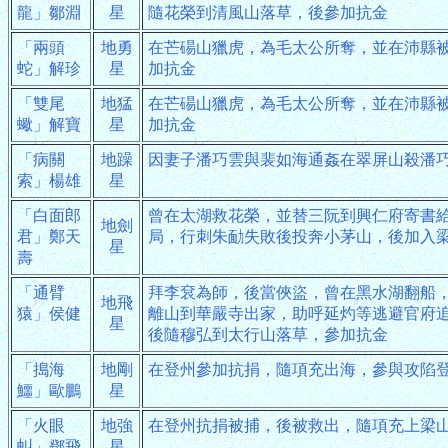
龍」鄒淵
星
隨花榮到清風山落草，後參加抗金
「兩頭
地勇
在芒碭山獵虎，為毛太公所奪，並在沛縣
蛇」解珍
星
加抗金
「雙尾
地猛
在芒碭山獵虎，為毛太公所奪，並在沛縣
蠍」解寶
星
加抗金
「病關
地躁
因妻子潘巧雲與裴如海通姦在翠屏山殺潘
索」楊雄
星
「白面郎
曾在太湖救花榮，並替三阮到興仁府寄書
地劍
君」鄭天
局，行刺朱勔失敗後投奔小茅山，後加入
星
壽
「通臂
拜李袞為師，後當俠盜，曾在黑水湖翻船
地飛
猿」侯健
離山到華嚴寺出家，助呼延灼等逃避官府
星
後隨穆弘到太行山落草，參加抗金
「搗海
地剛
在登州參加抗捐，隨項充出海，參與攻陷
鱷」歐鵬
星
「火眼
地強
在登州抗捐被捕，後被救出，隨項充上梁
虯」鄧飛
星