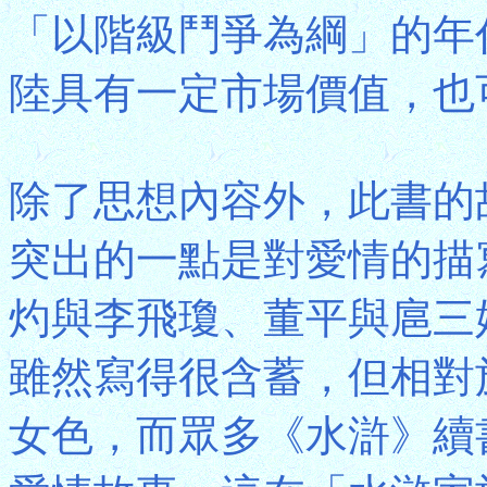
「以階級鬥爭為綱」的年
陸具有一定市場價值，也
除了思想內容外，此書的
突出的一點是對愛情的描
灼與李飛瓊、董平與扈三
雖然寫得很含蓄，但相對
女色，而眾多《水滸》續