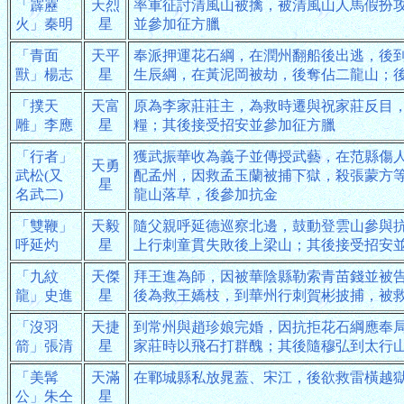
「霹靂
天烈
率軍征討清風山被擒，被清風山人馬假扮
火」秦明
星
並參加征方臘
「青面
天平
奉派押運花石綱，在潤州翻船後出逃，後
獸」楊志
星
生辰綱，在黃泥岡被劫，後奪佔二龍山；
「撲天
天富
原為李家莊莊主，為救時遷與祝家莊反目
雕」李應
星
糧；其後接受招安並參加征方臘
「行者」
獲武振華收為義子並傳授武藝，在范縣傷
天勇
武松(又
配孟州，因救孟玉蘭被捕下獄，殺張蒙方
星
名武二)
龍山落草，後參加抗金
「雙鞭」
天毅
隨父親呼延德巡察北邊，鼓動登雲山參與
呼延灼
星
上行刺童貫失敗後上梁山；其後接受招安
「九紋
天傑
拜王進為師，因被華陰縣勒索青苗錢並被
龍」史進
星
後為救王嬌枝，到華州行刺賀彬披捕，被
「沒羽
天捷
到常州與趙珍娘完婚，因抗拒花石綱應奉
箭」張清
星
家莊時以飛石打群醜；其後隨穆弘到太行
「美髯
天滿
在鄆城縣私放晁蓋、宋江，後欲救雷橫越
公」朱仝
星