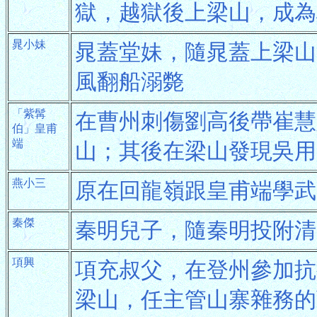
獄，越獄後上梁山，成為
晁小妹
晁蓋堂妹，隨晁蓋上梁山
風翻船溺斃
「紫髯
在曹州刺傷劉高後帶崔慧
伯」皇甫
端
山；其後在梁山發現吳用
燕小三
原在回龍嶺跟皇甫端學武
秦傑
秦明兒子，隨秦明投附清
項興
項充叔父，在登州參加抗
梁山，任主管山寨雜務的