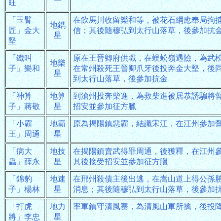
旺
「玉臂
在飲馬川收留樂和等，被花石綱應奉局拘
地鐫
匠」金大
信；其後隨穆弘到太行山落草，後參加抗
星
堅
「鐵叫
原在王晉卿府供職，在蜈蚣嶺遇險，為武
地樂
子」樂和
在常州殺死王晉卿爪牙後投奔金大堅，後
星
到太行山落草，後參加抗金
「神算
地算
到滄州投奔柴進，為救柴進被居恭誘騙將
子」蔣敬
星
招安並參加征方臘
「小霸
地霸
原為揭陽鎮惡霸，結識宋江，在江州參加
王」周通
星
「病大
地技
在揭陽鎮賣武得罪周通，後獲釋，在江州
蟲」薛永
星
其後接受招安並參加征方臘
「錦豹
地速
在邢州殺債主後出逃，在嵩山道上得公孫
子」楊林
星
消息；其後隨穆弘到太行山落草，後參加
「打虎
地力
率軍鎮守清風寨，為清風山軍所擒，後投
將」李忠
星