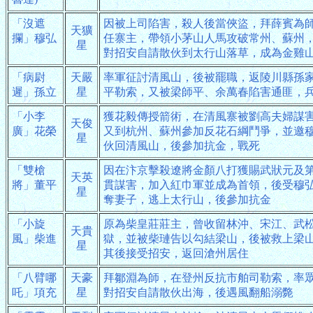
「沒遮
因被上司陷害，殺人後當俠盜，拜薛賓為
天獷
攔」穆弘
任寨主，帶領小茅山人馬攻破常州、蘇州
星
對招安自請散伙到太行山落草，成為金雞
「病尉
天嚴
率軍征討清風山，後被罷職，返陵川縣孫
遲」孫立
星
平勒索，又被梁師平、余萬春陷害通匪，
「小李
獲花毅傳授箭術，在清風寨被劉高夫婦謀
天俊
廣」花榮
又到杭州、蘇州參加反花石綱鬥爭，並邀
星
伙回清風山，後參加抗金，戰死
「雙槍
因在汴京擊殺遼將金顏八打獲賜武狀元及
天英
將」董平
貫謀害，加入紅巾軍並成為首領，後受穆
星
奪妻子，逃上太行山，後參加抗金
「小旋
原為柴皇莊莊主，曾收留林沖、宋江、武
天貴
風」柴進
獄，並被柴璉告以勾結梁山，後被救上梁
星
其後接受招安，返回滄州居住
「八臂哪
天豪
拜鄒淵為師，在登州反抗市舶司勒索，率
吒」項充
星
對招安自請散伙出海，後遇風翻船溺斃