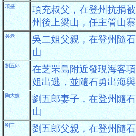
項盛
項充叔父，在登州抗捐被
州後上梁山，任主管山寨
吳老
吳二姐父親，在登州隨石
山
劉五郎
在芝罘島附近發現海客項
姐出逃，並隨石勇出海與
陶大嫂
劉五郎妻子，在登州隨石
山
劉三
劉五郎父親，在登州隨石