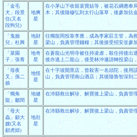
「金毛
在小茅山下收留裴寶姑等，被花石綱應奉
犬」段景
地爽
木；其後隨穆弘到太行山落草，後參加抗
住(又名
星
段狗兒)
「鬼臉
地財
往獨龍岡投靠李應，成為李家莊主管，為
兒」杜興
星
梁山，負責管理錢糧；其後接受招安並參
「菜園
地奇
在蒼龍山光明寺被住持凌虐，殺住持後出
子」張青
星
後亦逃上二龍山，後受林沖邀請轉投梁山
「母夜
在十字坡開黑店，曾殺害一名頭陀，後用
地怪
叉」孫二
山，負責管理南山酒店；其後隨魯智深到
星
娘
「獨角
地健
在沛縣救出解珍、解寶後上梁山，負責管
龍」鄒閏
星
「母大
在沛縣救出解珍、解寶後上梁山，負責管
蟲」顧大
地壯
嫂(又名
星
顧虎妞)