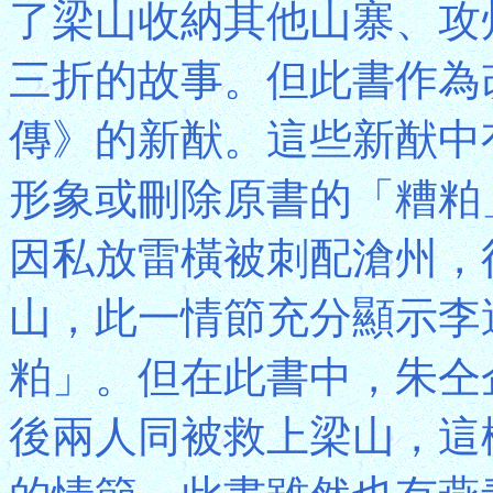
了梁山收納其他山寨、攻
三折的故事。但此書作為
傳》的新猷。這些新猷中
形象或刪除原書的「糟粕
因私放雷橫被刺配滄州，
山，此一情節充分顯示李
粕」。但在此書中，朱仝
後兩人同被救上梁山，這