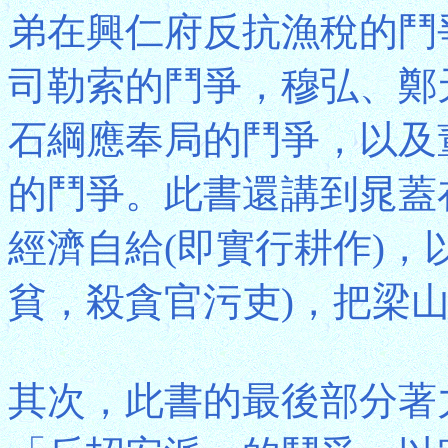
弟在興仁府反抗漁稅的鬥
司勒索的鬥爭，穆弘、鄭
石綱應奉局的鬥爭，以及
的鬥爭。此書還講到晁蓋
經濟自給(即實行耕作)，
貧，殺貪官污吏)，把梁
其次，此書的最後部分著