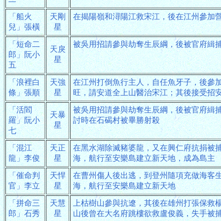
「船火
天剛
在揭陽嶺和潯陽江救宋江，後在江州參加
兒」張橫
星
「短命二
被吳用招請參與劫奪生辰綱，後被官府緝
天戾
郎」阮小
星
五
「浪裡白
天強
在江州打倒魚行主人，自任魚牙子，後參
條」張順
星
旺，請安道全上山醫治宋江；其後接受招
「活閻
被吳用招請參與劫奪生辰綱，後被官府緝
天暴
羅」阮小
討時在石碣村被畢勝射殺
星
七
「混江
天正
在黑水湖除滅豬婆龍，又在興仁府抗捐被
龍」李俊
星
海，航行至安樂島建立新天地，成為島主
「催命判
天悍
在曹州傷人後出逃，到登州隨項充做海客
官」李立
星
海，航行至安樂島建立新天地
「拼命三
天慧
上枯樹山參與抗遼，其後在雄州打張保救
郎」石秀
星
山後曾在大名府跳樓欲救盧俊義，失手被