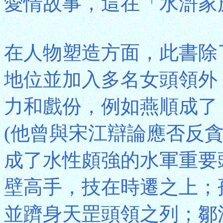
愛情故事，這在「水滸家
在人物塑造方面，此書除
地位並加入多名女頭領外
力和戲份，例如燕順成了
(他曾與宋江辯論應否反
成了水性頗強的水軍重要
壁高手，技在時遷之上；
並躋身天罡頭領之列；鄒