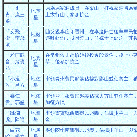
「一丈
原為扈家莊成員，在梁山一打祝家莊時為
地英
青」扈三
上太行山，參加抗金
星
娘
「女飛
隨父親李度守晉州，在李度陣亡後率軍民
地毅
衛」李飛
遇呼延灼，投附梁山，並嫁予呼延灼；其
星
瓊
「粉面觀
在常州救走趙珍娘後投奔段景住，後上小
地秀
音」裴寶
草，後參加抗金
星
姑
「小溫
地佐
率領青州貧民起義佔據對影山並任寨主，
侯」呂方
星
「賽仁
地佑
率領登、萊貧民起義佔據大方山並任寨主
貴」郭盛
星
加征方臘
「跳澗
地暴
率領靈寶縣西鄉饑民起義，佔據少華山；
虎」陳達
星
金
「白花
地戾
率領陝州南鄉饑民起義，佔據少華山；與
蛇」楊春
星