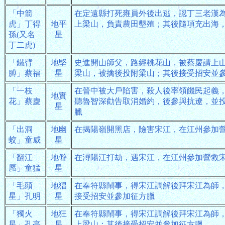
「中箭
在定遠縣打死雍員外後出逃，認丁三老漢
虎」丁得
地平
上梁山，負責農田墾殖；其後隨項充出海
孫(又名
星
丁二虎)
「鐵臂
地堅
史進開山師父，路經桃花山，被蔡慶請上
膊」蔡福
星
梁山，被擒後投附梁山；其後接受招安並
「一枝
在晉中被大戶陷害，殺人後率領饑民起義
地實
花」蔡慶
聽魯智深勸告取消婚約，後參與抗遼，並
星
臘
「出洞
地幽
在揭陽嶺開黑店，險害宋江，在江州參加
蛟」童威
星
「翻江
地僻
在潯陽江打劫，遇宋江，在江州參加營救
蜃」童猛
星
「毛頭
地猖
在奉符縣鬧事，得宋江調解後拜宋江為師
星」孔明
星
接受招安並參加征方臘
「獨火
地狂
在奉符縣鬧事，得宋江調解後拜宋江為師
星」孔亮
星
上梁山；其後接受招安並參加征方臘