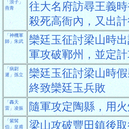
「浪子」
往大名府訪尋王義時
燕青
殺死高衙內，又出計
「神機軍
欒廷玉征討梁山時出
師」朱武
軍攻破鄆州，並定計
「病尉
欒廷玉征討梁山時假
遲」孫立
終致欒廷玉兵敗
「轟天
隨軍攻定陶縣，用火
雷」凌振
「紫髯
梁山攻破豐田鎮後取
伯」皇甫