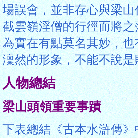
場誤會，並非存心與梁山
截雲嶺淫僧的行徑而將之
為實在有點莫名其妙，也
澟然的形象，不能不說是
人物總結
梁山頭領重要事蹟
下表總結《古本水滸傳》