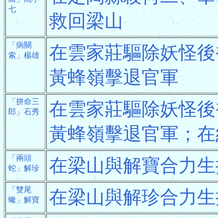
七
救回梁山
「病關
在雲家莊驅除妖怪後
索」楊雄
黃蜂嶺擊退官軍
「拼命三
在雲家莊驅除妖怪後
郎」石秀
黃蜂嶺擊退官軍；在
「兩頭
在梁山與解寶合力生
蛇」解珍
「雙尾
在梁山與解珍合力生
蠍」解寶