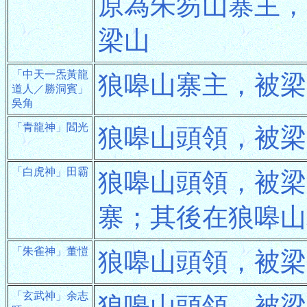
原為朱笏山寨主，
梁山
「中天一炁黃龍
狼嗥山寨主，被梁
道人／勝洞賓」
吳角
「青龍神」閻光
狼嗥山頭領，被梁
「白虎神」田霸
狼嗥山頭領，被梁
寨；其後在狼嗥山
「朱雀神」董愷
狼嗥山頭領，被梁
「玄武神」余志
狼嗥山頭領，被梁