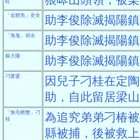
旺
「金鯉魚」史全
助李俊除滅揭陽鎮
「海鬼」胡永
助李俊除滅揭陽鎮
蘇大隆
助李俊除滅揭陽鎮
刁婆婆
因兒子刁桂在定陶
助，自此留居梁山
「無毛螃蟹」刁
為追究弟弟刁椿被
桂
縣被捕，後被救上