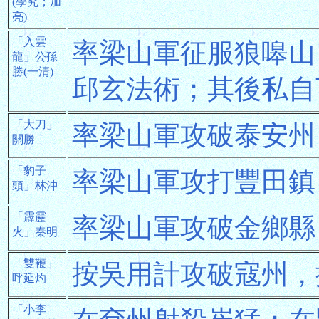
(學究；加
亮)
「入雲
率梁山軍征服狼嗥山
龍」公孫
勝(一清)
邱玄法術；其後私自
「大刀」
率梁山軍攻破泰安州
關勝
「豹子
率梁山軍攻打豐田鎮
頭」林沖
「霹靂
率梁山軍攻破金鄉縣
火」秦明
「雙鞭」
按吳用計攻破寇州，
呼延灼
「小李