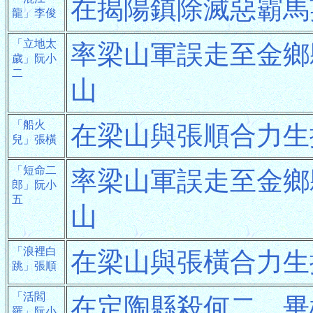
在揭陽鎮除滅惡霸馬
龍」李俊
「立地太
率梁山軍誤走至金鄉
歲」阮小
二
山
「船火
在梁山與張順合力生
兒」張橫
「短命二
率梁山軍誤走至金鄉
郎」阮小
五
山
「浪裡白
在梁山與張橫合力生
跳」張順
「活閻
在定陶縣殺何二、畢
羅」阮小