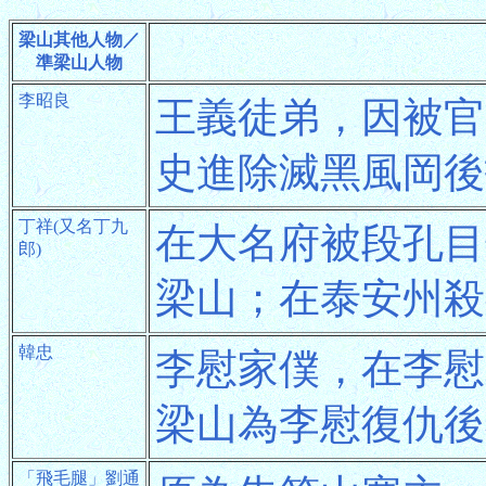
梁山其他人物／
準梁山人物
李昭良
王義徒弟，因被官
史進除滅黑風岡後
丁祥(又名丁九
在大名府被段孔目
郎)
梁山；在泰安州殺
韓忠
李慰家僕，在李慰
梁山為李慰復仇後
「飛毛腿」劉通