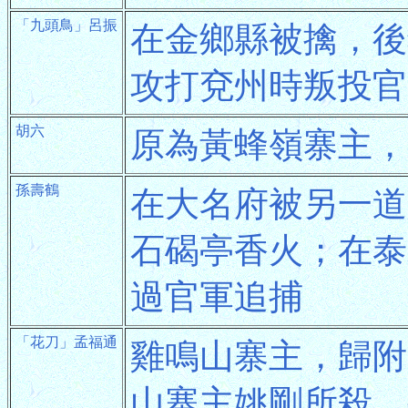
「九頭鳥」呂振
在金鄉縣被擒，後
攻打兗州時叛投官
胡六
原為黃蜂嶺寨主，
孫壽鶴
在大名府被另一道
石碣亭香火；在泰
過官軍追捕
「花刀」孟福通
雞鳴山寨主，歸附
山寨主姚剛所殺，