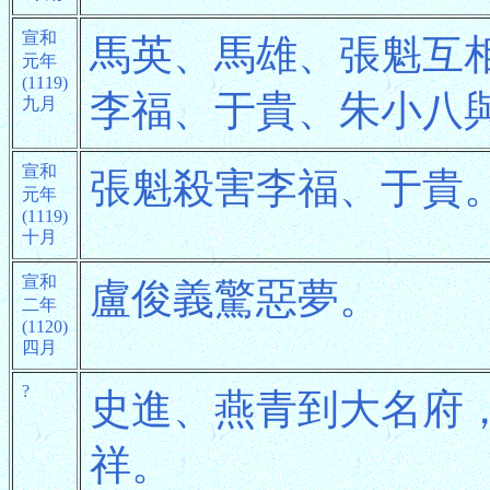
宣和
馬英、馬雄、張魁互
元年
(1119)
李福、于貴、朱小八
九月
宣和
張魁殺害李福、于貴
元年
(1119)
十月
宣和
盧俊義驚惡夢。
二年
(1120)
四月
?
史進、燕青到大名府
祥。