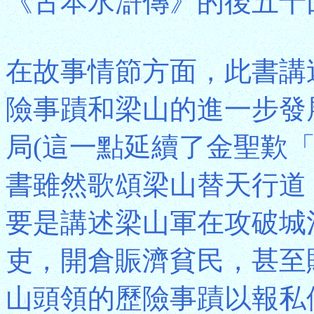
《古本水滸傳》的後五十
在故事情節方面，此書講
險事蹟和梁山的進一步發
局(這一點延續了金聖歎
書雖然歌頌梁山替天行道
要是講述梁山軍在攻破城
吏，開倉賑濟貧民，甚至
山頭領的歷險事蹟以報私