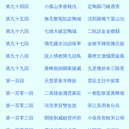
第九十四回
小孤山李俊報仇
定陶縣刁椿遇害
第九十五回
無毛蟹冤陷定陶城
活閻羅獨下梁山泊
第九十六回
七雄大破定陶城
二阮誤走金鄉縣
第九十七回
飛毛腿水泊請徐寧
金槍手陣前擒呂振
第九十八回
說人情收降九頭鳥
看榜文激惱黑旋風
第九十九回
黃蜂嶺病關索揚威
九里墩拚命三除害
第一百回
天慧星夜半降妖
雲莊主日中留客
第一百零一回
二英雄血濺雲家莊
一都監敗退黃蜂嶺
第一百零二回
項充李袞雙告急
宋江吳用各分兵
第一百零三回
聞統制威鎮兗州府
小張良智敗宋公明