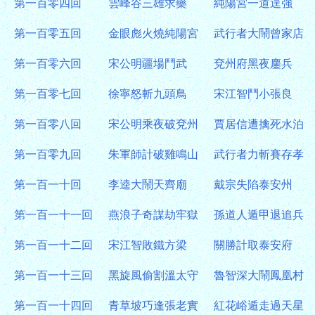
第一百零四回
雲峰谷三雄求藥
純陽宮一道逞強
第一百零五回
金眼彪火燒純陽宮
武行者大鬧曾家店
第一百零六回
宋公明疆場鬥武
兗州府黑夜鏖兵
第一百零七回
徐寧怒斬九頭鳥
宋江智鬥小張良
第一百零八回
宋公明乘夜破兗州
賈居信遭擒死水泊
第一百零九回
朱軍師計破雞鳴山
武行者力斬賽存孝
第一百一十回
李逵大鬧天齊廟
戴宗失陷泰安州
第一百一十一回
燕浪子奇謀劫牢獄
孫道人遁甲退追兵
第一百一十二回
宋江智敗鐵方梁
關勝計取泰安府
第一百一十三回
黑旋風偷割溫太守
魯智深大鬧鳳凰村
第一百一十四回
青草坡巧逢張老實
紅花峪遁走過天星