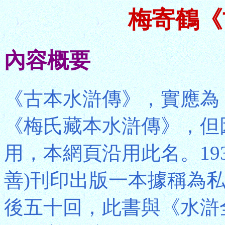
梅寄鶴《
內容概要
《古本水滸傳》，實應為
《梅氏藏本水滸傳》，但
用，本網頁沿用此名。19
善)刊印出版一本據稱為
後五十回，此書與《水滸