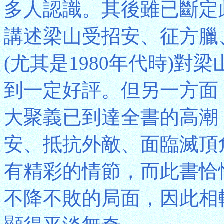
多人認識。其後雖已斷定
講述梁山受招安、征方臘
(尤其是1980年代時)
到一定好評。但另一方面
大聚義已到達全書的高潮
安、抵抗外敵、面臨滅頂
有精彩的情節，而此書恰
不降不敗的局面，因此相