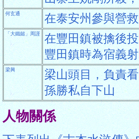
何玄通
在泰安州參與營救
「大鐵鎚」周謹
在豐田鎮被擒後投
豐田鎮時為宿義射
梁興
梁山頭目，負責看
孫勝私自下山
人物關係