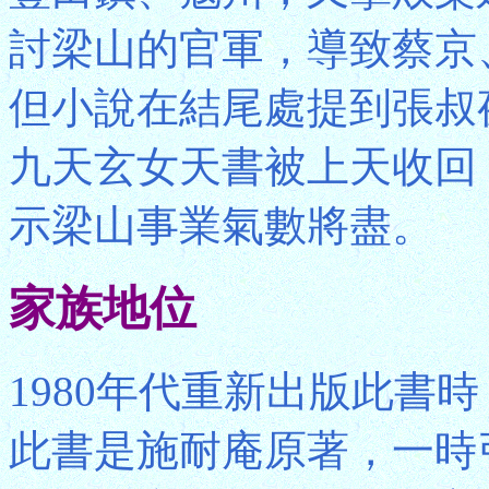
討梁山的官軍，導致蔡京
但小說在結尾處提到張叔
九天玄女天書被上天收回
示梁山事業氣數將盡。
家族地位
1980年代重新出版此書
此書是施耐庵原著，一時