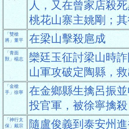
人，又在曾家店殺死
桃花山寨主姚剛；其
「雙槍
在梁山擊殺扈成
將」董平
「青面
欒廷玉征討梁山時詐
獸」楊志
山軍攻破定陶縣，救
「金槍
在金鄉縣生擒呂振並
手」徐寧
投官軍，被徐寧擒殺
「神行太
隨盧俊義到泰安州進
保」戴宗