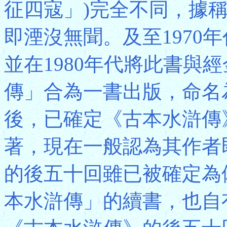
征四寇」)完全不同，據
即湮沒無聞。及至1970
並在1980年代將此書與
傳」合為一書出版，命名
後，已確定《古本水滸傳
著，現在一般認為其作者
的後五十回雖已被確定為
本水滸傳」的續書，也自