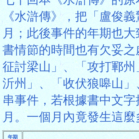
《水滸傳》，把「盧俊義
月；此後事件的年期也大
書情節的時間也有欠妥之
征討梁山」、「攻打鄆州
沂州」、「收伏狼嗥山」
串事件，若根據書中文字
月。一個月內竟發生這麼
年期