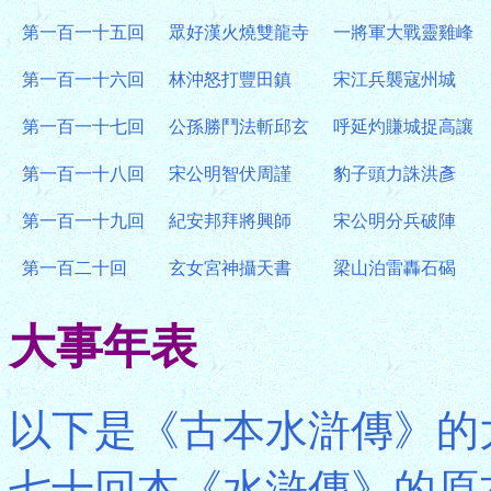
第一百一十五回
眾好漢火燒雙龍寺
一將軍大戰靈雞峰
第一百一十六回
林沖怒打豐田鎮
宋江兵襲寇州城
第一百一十七回
公孫勝鬥法斬邱玄
呼延灼賺城捉高讓
第一百一十八回
宋公明智伏周謹
豹子頭力誅洪彥
第一百一十九回
紀安邦拜將興師
宋公明分兵破陣
第一百二十回
玄女宮神攝天書
梁山泊雷轟石碣
大事年表
以下是《古本水滸傳》的
七十回本《水滸傳》的原