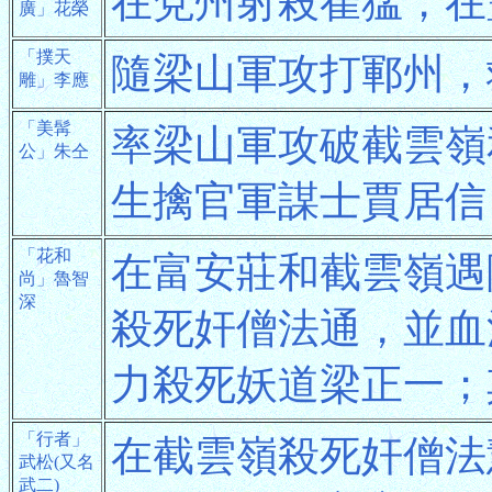
在兗州射殺崔猛；在
廣」花榮
「撲天
隨梁山軍攻打鄆州，
雕」李應
「美髯
率梁山軍攻破截雲嶺
公」朱仝
生擒官軍謀士賈居信
「花和
在富安莊和截雲嶺遇
尚」魯智
深
殺死奸僧法通，並血
力殺死妖道梁正一；
「行者」
在截雲嶺殺死奸僧法
武松(又名
武二)