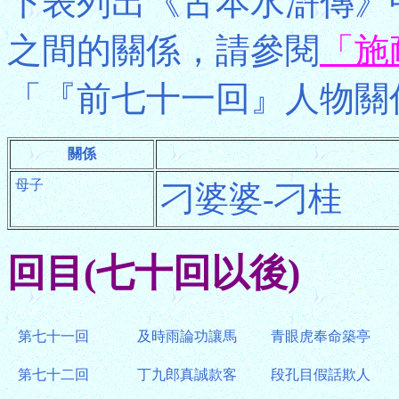
下表列出《古本水滸傳》
之間的關係，請參閱
「施
「『前七十一回』人物關
關係
母子
刁婆婆-刁桂
回目(七十回以後)
第七十一回
及時雨論功讓馬
青眼虎奉命築亭
第七十二回
丁九郎真誠款客
段孔目假話欺人