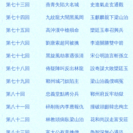
第七十三回
燕青失陷大名城
史進氣走玄通觀
第七十四回
九紋龍大鬧黑風岡
玉麒麟親下梁山泊
第七十五回
高沖漢中槍殞命
欒廷玉奉召興兵
第七十六回
劉唐索超同被擒
李逵關勝雙中箭
第七十七回
黑旋風劫寨遇張清
宋公明詭言斬孫立
第七十八回
佈疑陣叫反出林龍
設奇謀大敗欒廷玉
第七十九回
鄆州城刁奴陷主
梁山泊義僕鳴冤
第八十回
忠義堂點將分兵
鄆州府反牢劫獄
第八十一回
碎剮衙內李應報仇
撞破頭顱韓忠殉主
第八十二回
林教頭病臥梁山泊
花和尚誤走富安莊
第八十三回
富太公有意擒僧
魯智深無心遇盜