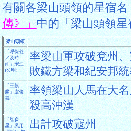
有關各梁山頭領的星宿名
傳》」
中的「梁山頭領星
梁山頭領
「呼保義
率梁山軍攻破兗州、
／及時
雨」宋江
敗鐵方梁和紀安邦統
(公明)
「玉麒
率領梁山人馬在大名
麟」盧俊
義
殺高沖漢
「智多
出計攻破寇州
星」吳用