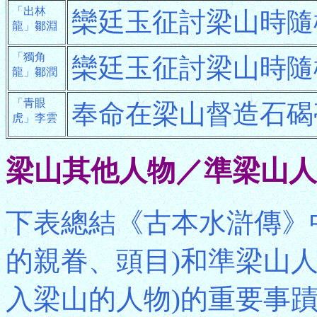
「出林
欒廷玉征討梁山時隨
龍」鄒淵
「獨角
欒廷玉征討梁山時隨
龍」鄒潤
「青眼
奉命在梁山督造石碣
虎」李雲
梁山其他人物／準梁山人
下表總結《古本水滸傳》
的親眷、頭目)和準梁山
入梁山的人物)的重要事