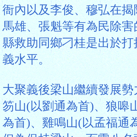
衙內以及李俊、穆弘在揭
馬雄、張魁等有為民除害
縣救助同鄉刁桂是出於打
義水平。
大聚義後梁山繼續發展勢
笏山(以劉通為首)、狼嗥
為首)、雞鳴山(以孟福通