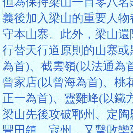
但為保持梁山一百零八名
義後加入梁山的重要人物
守本山寨。此外，梁山還
行替天行道原則的山寨或
為首)、截雲嶺(以法通為
曾家店(以曾海為首)、桃
正一為首)、靈雞峰(以鐵
梁山先後攻破鄆州、定陶
豐田鎮、寇州，又擊敗欒