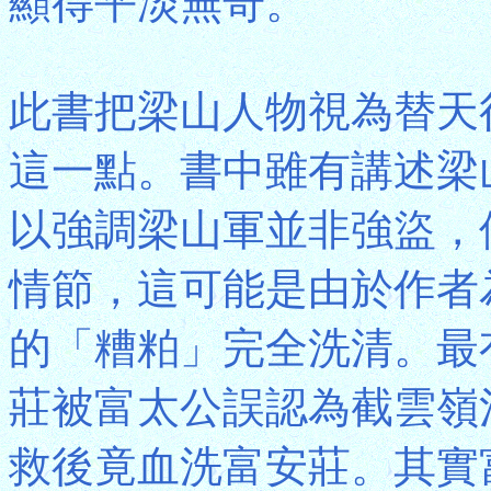
顯得平淡無奇。
此書把梁山人物視為替天
這一點。書中雖有講述梁
以強調梁山軍並非強盜，
情節，這可能是由於作者
的「糟粕」完全洗清。最
莊被富太公誤認為截雲嶺
救後竟血洗富安莊。其實