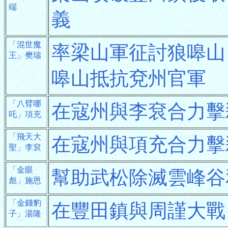
端
義
「混世魔
率梁山軍征討狼嗥山
王」樊瑞
嗥山抵抗兗州官軍
「八臂哪
在寇州與李袞合力擊
吒」項充
「飛天大
在寇州與項充合力擊
聖」李袞
「金眼
幫助武松除滅雲峰谷
彪」施恩
「金錢豹
在豐田鎮與周謹大戰
子」湯隆