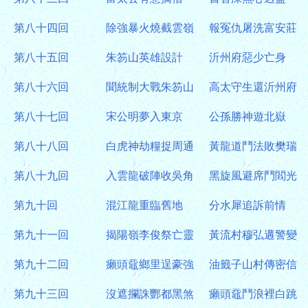
第八十四回
除強暴火燒截雲嶺
報冤仇屠洗富安莊
第八十五回
朱笏山英雄設計
沂州府惡少亡身
第八十六回
聞統制大戰朱笏山
高太守生還沂州府
第八十七回
宋公明夢入東京
公孫勝神遊北嶽
第八十八回
白虎神劫糧捉周通
黃龍道鬥法敗樊瑞
第八十九回
入雲龍破陣收吳角
黑旋風避席鬥閻光
第九十回
混江龍重臨舊地
分水犀追訴前情
第九十一回
揭陽嶺李俊祭亡靈
黃流村穆弘遘警變
第九十二回
癩頭黿鄉里逞豪強
油籤子山村傳密信
第九十三回
沒遮攔誅酆都黑煞
癩頭黿鬥浪裡白跳