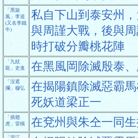
「黑旋
私自下山到泰安州，
風」李逵
(又名李鐵
與周謹大戰，後與周
牛)
時打破分瓣桃花陣
「九紋
在黑風岡除滅殷泰、
龍」史進
「沒遮
在揭陽鎮除滅惡霸馬
攔」穆弘
死妖道梁正一
「插翅
在兗州與朱仝一同生
虎」雷橫
「混江