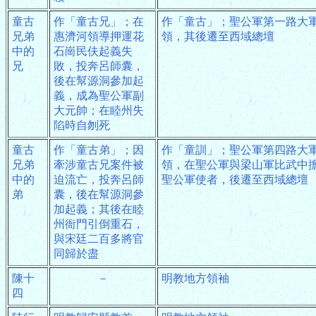
童古
作「童古兄」；在
作「童古」；聖公軍第一路大
兄弟
惠濟河領導押運花
領，其後遷至西域總壇
中的
石崗民伕起義失
兄
敗，投奔呂師囊，
後在幫源洞參加起
義，成為聖公軍副
大元帥；在睦州失
陷時自刎死
童古
作「童古弟」；因
作「童訓」；聖公軍第四路大
兄弟
牽涉童古兄案件被
領，在聖公軍與梁山軍比武中
中的
迫流亡，投奔呂師
聖公軍使者，後遷至西域總壇
弟
囊，後在幫源洞參
加起義；其後在睦
州衙門引倒重石，
與宋廷二百多將官
同歸於盡
陳十
－
明教地方領袖
四