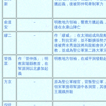
新
臘起義，後被郭仲荀牽制軍力
俞道
－
明教地方領袖，響應方臘起義
安
後在永康山陣亡
繆二
－
作「繆威」；在太湖組成烏龍
會，對抗官府，並不斷擴張勢
後被齊水秀遊說將烏龍船會併
教，並成為聖公軍第二路大軍
管孫
作「管仲孫」；明
明教地方領袖，在咸平洞發動
眾
教富陽縣教首，在
幫源洞以北參加起
義
方京
－
原為聖公軍糧官，背叛聖公軍
領宋軍搜尋幫源中各洞窟，其
王麗娥所殺
倪從
－
－