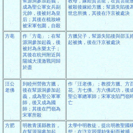
幫源洞參加起義，
教母，嫁給賀雲龍，在賀雲龍
成為聖公軍女兵副
被殺後嫁給方臘；幫源失陷後
元帥，後被封為皇
世忠所擒，其後在汴京被處決
后；其後在梳妝峽
被宋軍包圍，自殺
方亳
作「方毫」；在幫
方臘兒子，幫源失陷後與邵玉
源洞參加起義，後
起被擒，後在汴京被處決
被封為永樂太子；
其後在杭州附近與
陽城大漢激戰同歸
於盡
汪公
到睦州營救方臘，
作「汪老佛」；教授方臘、方
老佛
後在幫源洞參加起
花、方七佛、方六佛武功，後
義，成為聖公軍軍
聖公軍總軍師；宋軍攻陷門嶺
師，後又成為國
亡
師；其後在門嶺為
宋軍所殺
方肥
明教青溪縣教首，
太學中明教徒，提出明教聖國
在幫源洞參加起
想；在汴京因彈劾朱勔而被捕