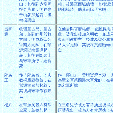
山；其後到赤龍岡
相，後遷至西域總壇，其後返
投奔燕青，後在光
結識楊時，助其剷除「六賊」
華山參加起義，後
轉投梁山
呂師
收留童古兄、童古
在仙居與官府結怨，被滕膺拘
囊
弟，並到睦州營救
獄，被救出後加入明教，並成
方臘，後成為聖公
東南明教盟主，後成為聖公軍
軍南方元帥，在幫
路大軍元帥；其後在黃巖斷頭
源洞以南領導起
亡
義；其後在斷頭山
為宋軍所俘，絕食
死
鄭魔
作「鄭魔君」；明
作「鄭山」；曾暗戀齊水秀，
王
教桐廬縣教首，在
為聖公軍第四路大軍元帥，在
幫源洞參加起義；
為宋軍所擒
其後與宋軍作戰陣
亡
楊八
在幫源洞殺方有常
在三名兒子被方有常擒捉後得
全家，並參加起
頂替救出，後為方有常所擒；