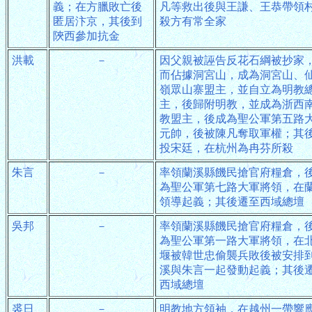
義；在方臘敗亡後
凡等救出後與王謙、王恭帶領
匿居汴京，其後到
殺方有常全家
陝西參加抗金
洪載
－
因父親被誣告反花石綱被抄家
而佔據洞宮山，成為洞宮山、
嶺眾山寨盟主，並自立為明教
主，後歸附明教，並成為浙西
教盟主，後成為聖公軍第五路
元帥，後被陳凡奪取軍權；其
投宋廷，在杭州為冉芬所殺
朱言
－
率領蘭溪縣饑民搶官府糧倉，
為聖公軍第七路大軍將領，在
領導起義；其後遷至西域總壇
吳邦
－
率領蘭溪縣饑民搶官府糧倉，
為聖公軍第一路大軍將領，在
堰被韓世忠偷襲兵敗後被安排
溪與朱言一起發動起義；其後
西域總壇
裘日
－
明教地方領袖，在越州一帶響