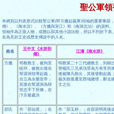
聖公軍領
本網頁以列表形式比較聖公軍(即方臘起義軍)領袖的重要事蹟
傳》、《南水滸》、《方臘與宋江》和《南洞北泊》)的資料
領袖作為正面人物，或難以與其他小說比較，所以不列於下表
名為見於正史或歷史傳說中的人名。
王中文《水滸別
姓名
江濤《南水滸》
傳》
方臘
明教教主，被拘至
明教第二十三代總教主，到錦
睦州，被救出後在
替楊氏三兄弟頂罪為方有常所
幫源洞領導起義，
後被陳凡救出，其後發動起義
自立為永樂皇帝；
義失敗後遷至西域總壇，辭去
其後在幫源洞為韓
主之位
世忠手下所擒，在
汴京被處決
邵氏
作「邵仙英」；在
作「邵玉婷」；在邵崇明死後