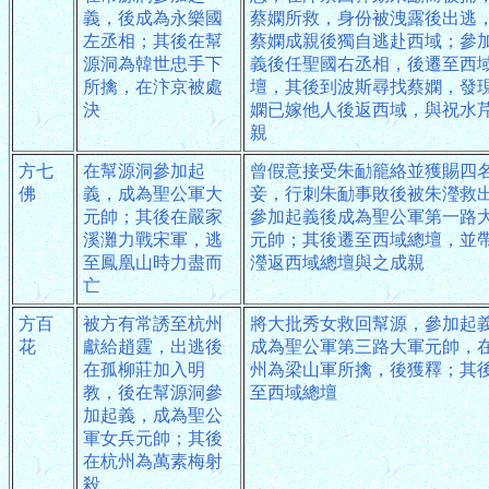
義，後成為永樂國
蔡嫻所救，身份被洩露後出逃
左丞相；其後在幫
蔡嫻成親後獨自逃赴西域；參
源洞為韓世忠手下
義後任聖國右丞相，後遷至西
所擒，在汴京被處
壇，其後到波斯尋找蔡嫻，發
決
嫻已嫁他人後返西域，與祝水
親
方七
在幫源洞參加起
曾假意接受朱勔籠絡並獲賜四
佛
義，成為聖公軍大
妾，行刺朱勔事敗後被朱瀅救
元帥；其後在嚴家
參加起義後成為聖公軍第一路
溪灘力戰宋軍，逃
元帥；其後遷至西域總壇，並
至鳳凰山時力盡而
瀅返西域總壇與之成親
亡
方百
被方有常誘至杭州
將大批秀女救回幫源，參加起
花
獻給趙霆，出逃後
成為聖公軍第三路大軍元帥，
在孤柳莊加入明
州為梁山軍所擒，後獲釋；其
教，後在幫源洞參
至西域總壇
加起義，成為聖公
軍女兵元帥；其後
在杭州為萬素梅射
殺