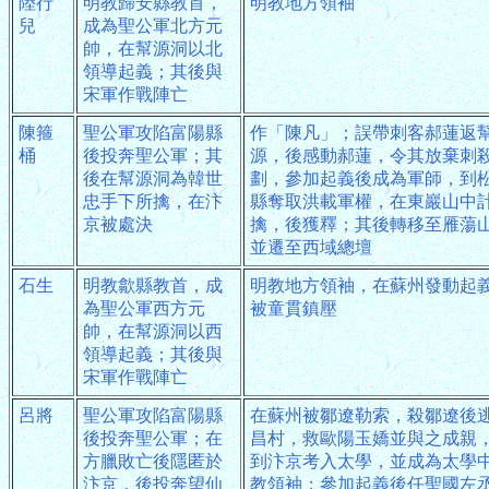
陸行
明教歸安縣教首，
明教地方領袖
兒
成為聖公軍北方元
帥，在幫源洞以北
領導起義；其後與
宋軍作戰陣亡
陳箍
聖公軍攻陷富陽縣
作「陳凡」；誤帶刺客郝蓮返
桶
後投奔聖公軍；其
源，後感動郝蓮，令其放棄刺
後在幫源洞為韓世
劃，參加起義後成為軍師，到
忠手下所擒，在汴
縣奪取洪載軍權，在東巖山中
京被處決
擒，後獲釋；其後轉移至雁蕩
並遷至西域總壇
石生
明教歙縣教首，成
明教地方領袖，在蘇州發動起
為聖公軍西方元
被童貫鎮壓
帥，在幫源洞以西
領導起義；其後與
宋軍作戰陣亡
呂將
聖公軍攻陷富陽縣
在蘇州被鄒遼勒索，殺鄒遼後
後投奔聖公軍；在
昌村，救歐陽玉嬌並與之成親
方臘敗亡後隱匿於
到汴京考入太學，並成為太學
汴京，後投奔望仙
教領袖；參加起義後任聖國左