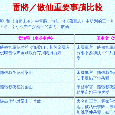
雷將／散仙重要事蹟比較
傳》和《血仍未冷》中雷將／散仙(指《蕩寇志》中所列的三十
於上述四部小說中至少兩部的雷將／散仙。
姜鴻飛《水滸中傳》
王中文《
統率官軍征討並收降梁山；其後金國入
宋國軍官，統領官軍
侵時曾假降金國以保存河間府百姓
分部下參加姚平仲兵
變
隨張叔夜征討梁山
宋國軍官，隨張叔夜
助平定姚平仲兵變
隨張叔夜征討梁山
宋國軍官，隨張叔夜
助平定姚平仲兵變
隨高俅征討梁山，兵敗
大名府軍官、雲家莊
地，被武松擊敗，被
加姚平仲兵變，在汴