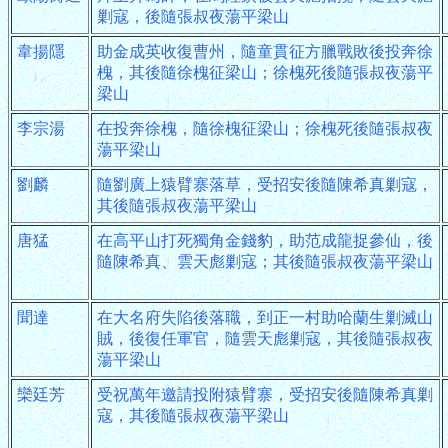
剿寇，後隨張叔夜蕩平梁山
韋揚隱
助金成英收復曹州，隨童貫征方臘戰敗後投奔徐
槐，其後隨徐槐征梁山；徐槐死後隨張叔夜蕩平
梁山
李宗湯
在投奔徐槐，隨徐槐征梁山；徐槐死後隨張叔夜
蕩平梁山
劉麟
隨劉廣上猿臂寨落草，受招安後隨陳希真剿寇，
其後隨張叔夜蕩平梁山
唐猛
在高平山打死獨角金錢豹，助范成龍捉參仙，後
隨陳希真、雲天彪剿寇；其後隨張叔夜蕩平梁山
聞達
在大名府失陷後落職，到正一村助哈蘭生剿滅山
賊，後復任軍官，隨雲天彪剿寇，其後隨張叔夜
蕩平梁山
欒廷芳
受祝萬年邀請投附猿臂寨，受招安後隨陳希真剿
寇，其後隨張叔夜蕩平梁山