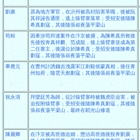
劉廣
原為地方軍官，在沂州被高封陷害革職，後被阮
其祥誣告通匪，逃上猿臂寨落草；受招安後隨陳
希真剿寇，其後隨張叔夜蕩平梁山
苟桓
因牽涉苟邦達案件在汴京被捕，為陳希真所救後
先後投奔真祥麟、范成龍，後上猿臂寨並成為第
二任寨主，後讓位於陳希真；受招安後隨陳希真
剿寇，其後隨張叔夜蕩平梁山
畢應元
在曹州計誘錢吉洩露宋江刺殺侯蒙真相，後任青
州知府，隨雲天彪剿寇；其後隨張叔夜蕩平梁山
祝永清
拜欒廷芳為師，征討猿臂寨時被魏虎臣迫害，被
迫投附猿臂寨；受招安後隨陳希真剿寇，其後隨
張叔夜蕩平梁山，最終在韜光山修道
陳麗卿
在汴京被高世德迫婚，懲治高世德後投奔劉廣，