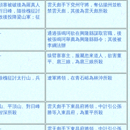
頭寨被破後為羅真人
雲天彪手下兗州守將，奪佔揚州並軟
對日峰，隨徐槐征討
禁雲天彪，其後為雲天彪所殺
敗後投降梁山軍；征
－
通過張鳴珂欲在興隆縣謀取官職，後
被張鳴珂舉薦為興隆縣縣令；其後被
李綱法辦
－
猿臂寨寨主，服屬忽來道人，欲害董
平、扈三娘，為扈三娘所殺
徐槐征討太行山，兵
遼軍將領，在青石峪為林沖所殺
山、平頂山、對日峰
雲天彪手下東昌府將領，中計引公孫
智深所殺
勝等入東昌府，為董平所殺
－
雲天彪手下東昌府將領，中計引公孫