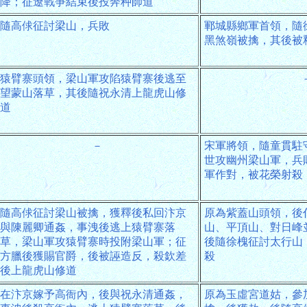
降；征遼戰爭結束後投奔种師道
隨高俅征討梁山，兵敗
鄆城縣鄉軍首領，隨
黑煞嶺被擒，其後被
猿臂寨頭領，梁山軍攻陷猿臂寨後逃至
望蒙山落草，其後隨祝永清上龍虎山修
道
－
宋軍將領，隨童貫駐
世攻幽州梁山軍，兵
軍作對，被花榮射殺
隨高俅征討梁山被擒，獲釋後私回汴京
原為紫蓋山頭領，後
與陳麗卿通姦，事洩後逃上猿臂寨落
山、平頂山、對日峰
草，梁山軍攻猿臂寨時投附梁山軍；征
後隨徐槐征討太行山
方臘後獲賜官爵，後被誣造反，殺欽差
殺
後上龍虎山修道
在汴京嫁予高衙內，後與祝永清通姦，
原為玉虛宮道姑，參