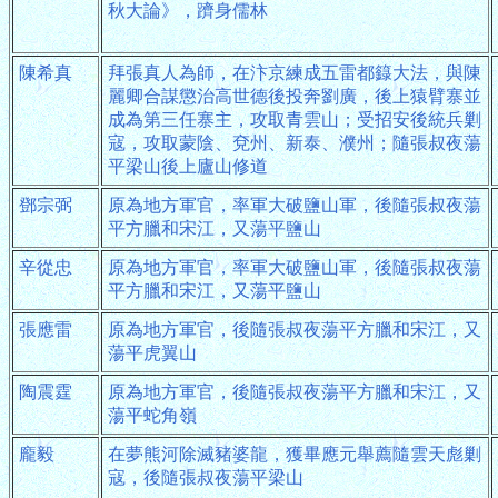
秋大論》，躋身儒林
陳希真
拜張真人為師，在汴京練成五雷都籙大法，與陳
麗卿合謀懲治高世德後投奔劉廣，後上猿臂寨並
成為第三任寨主，攻取青雲山；受招安後統兵剿
寇，攻取蒙陰、兗州、新泰、濮州；隨張叔夜蕩
平梁山後上廬山修道
鄧宗弼
原為地方軍官，率軍大破鹽山軍，後隨張叔夜蕩
平方臘和宋江，又蕩平鹽山
辛從忠
原為地方軍官，率軍大破鹽山軍，後隨張叔夜蕩
平方臘和宋江，又蕩平鹽山
張應雷
原為地方軍官，後隨張叔夜蕩平方臘和宋江，又
蕩平虎翼山
陶震霆
原為地方軍官，後隨張叔夜蕩平方臘和宋江，又
蕩平蛇角嶺
龐毅
在夢熊河除滅豬婆龍，獲畢應元舉薦隨雲天彪剿
寇，後隨張叔夜蕩平梁山