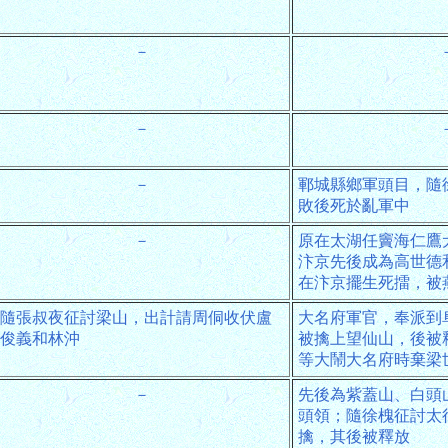
－
－
－
鄆城縣鄉軍頭目，隨
敗後死於亂軍中
－
原在太湖任竇海仁鷹
汴京先後成為高世德
在汴京擺生死擂，被
隨張叔夜征討梁山，出計請周侗收伏盧
大名府軍官，奉派到
俊義和林沖
被擒上望仙山，後被
等大鬧大名府時棄梁
－
先後為紫蓋山、白頭
頭領；隨徐槐征討太
擒，其後被釋放