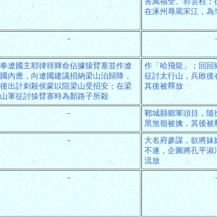
害萬福全、郭雲程；
在涿州辱罵宋江，為
－
奉遼國主耶律得輝命佔據猿臂寨並作遼
作「哈飛龍」；回回
國內應，向遼國建議招納梁山泊歸降，
征討太行山，兵敗後
後出計刺殺侯蒙以阻梁山受招安；在梁
其後被釋放
山軍征討猿臂寨時為顏路子所殺
－
鄆城縣鄉軍頭目，隨
黑煞嶺被擒，其後被
－
大名府參謀，欲將妹
不遂，企圖將孔平淑
流放
－