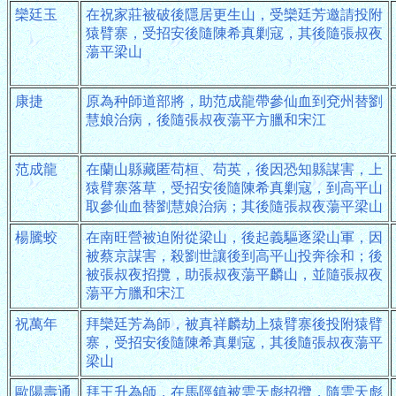
欒廷玉
在祝家莊被破後隱居更生山，受欒廷芳邀請投附
猿臂寨，受招安後隨陳希真剿寇，其後隨張叔夜
蕩平梁山
康捷
原為种師道部將，助范成龍帶參仙血到兗州替劉
慧娘治病，後隨張叔夜蕩平方臘和宋江
范成龍
在蘭山縣藏匿苟桓、苟英，後因恐知縣謀害，上
猿臂寨落草，受招安後隨陳希真剿寇，到高平山
取參仙血替劉慧娘治病；其後隨張叔夜蕩平梁山
楊騰蛟
在南旺營被迫附從梁山，後起義驅逐梁山軍，因
被蔡京謀害，殺劉世讓後到高平山投奔徐和；後
被張叔夜招攬，助張叔夜蕩平麟山，並隨張叔夜
蕩平方臘和宋江
祝萬年
拜欒廷芳為師，被真祥麟劫上猿臂寨後投附猿臂
寨，受招安後隨陳希真剿寇，其後隨張叔夜蕩平
梁山
歐陽壽通
拜王升為師，在馬陘鎮被雲天彪招攬，隨雲天彪