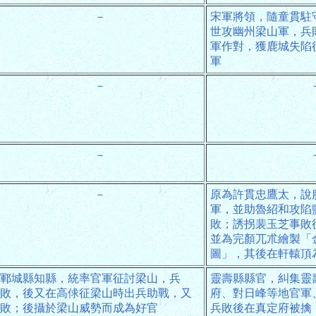
－
宋軍將領，隨童貫駐
世攻幽州梁山軍，兵
軍作對，獲鹿城失陷
軍
－
－
－
原為許貫忠鷹太，說
軍，並助魯紹和攻陷
敗；誘拐裴玉芝事敗
並為完顏兀朮繪製「
圖」，其後在軒轅頂
鄆城縣知縣，統率官軍征討梁山，兵
靈壽縣縣官，糾集靈
敗，後又在高俅征梁山時出兵助戰，又
府、對日峰等地官軍
敗；後攝於梁山威勢而成為好官
兵敗後在真定府被擒