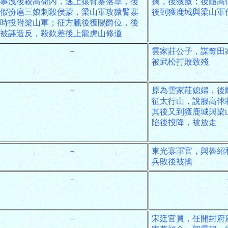
事洩後殺高衙內，逃上猿臂寨落草，後
擒，後獲赦；後隨高
假扮扈三娘刺殺侯蒙，梁山軍攻猿臂寨
後到獲鹿城與梁山軍
時投附梁山軍；征方臘後獲賜爵位，後
被誣造反，殺欽差後上龍虎山修道
－
雲家莊公子，謀奪田
被武松打敗致殘
－
原為雲家莊媳婦，後
征太行山，說服高俅
其後又到獲鹿城與梁
陷後投降，被放走
－
東光寨軍官，與魯紹
兵敗後被擒
－
－
宋廷官員，任開封府