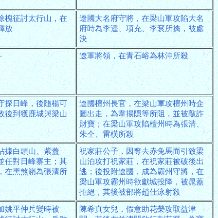
徐槐征討太行山，在
遼國大名府守將，在梁山軍攻陷大名
釋放
府時為李逵、項充、李袞所擒，被處
決
－
遼軍將領，在青石峪為林沖所殺
守探日峰，後隨楊可
遼國檀州長官，在梁山軍攻檀州時企
敗後到獲鹿城與梁山
圖出走，為韋揚隱等所阻，並被敲詐
財寶；在梁山軍攻陷檀州時為張清、
朱仝、雷橫所殺
佔據白頭山、紫蓋
祝家莊公子，因奪去赤兔馬而引致梁
並任對日峰寨主；其
山泊攻打祝家莊，在祝家莊被破後出
，在黑煞嶺為張清所
逃；後投附遼國，成為霸州守將，在
梁山軍攻霸州時欲獻城投降，被晁蓋
拒絕，其後被部將趙仕泳射殺
加姚平仲兵變時被
陳希真女兒，假意助花榮攻取益津