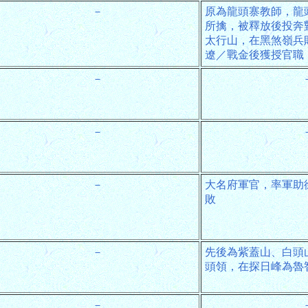
－
原為龍頭寨教師，龍
所擒，被釋放後投奔
太行山，在黑煞嶺兵
遼／戰金後獲授官職
－
－
－
大名府軍官，率軍助
敗
－
先後為紫蓋山、白頭
頭領，在探日峰為魯
－