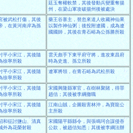
廷玉奪權軟禁，其後發動兵變重奪揚
州，在梁山軍攻破揚州後被處決
宮被武松打傷，其後
藥王谷寨主，替忽來道人收藏神仙果
帝，在黃河南岸為孫
以製作神仙粥；後投附遼國，成為遼
國國師，其後在青石峪為公孫勝所殺
討平小宋江，其後隨
雲天彪手下東平府守將，進攻東昌府
為徐寧所殺
時為史進、孫立所殺
討平小宋江，其後隨
遼軍將領，在青石峪為武松所殺
為徐寧所殺
討平小宋江，其後隨
宋國興隆縣軍官，在樹林聚賭，得罪
為徐寧所殺
趙佶；其後被李綱撤職
討平小宋江，其後隨
江南山賊，企圖殺害林沖，為寶龍公
為徐寧所殺
主所殺
紹和征討鹽山、清真
宋國陽平縣縣令，與張鳴珂合謀侵吞
城外為花榮射殺
公款，被趙佶知悉；其後被李綱法辦