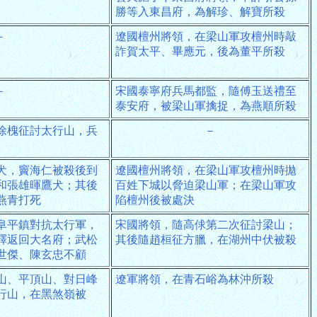
勝等入東昌府，為解珍、解寶所殺
－
遼國檀州將領，在梁山軍攻檀州時敲
詐賀太平、畢應元，後為董平所殺
－
宋國泰寧府兵馬都監，隨傅玉送禮至
泰安府，被梁山軍擒捉，為燕順所殺
徐槐征討太行山，兵
－
犬，竇海仁被殺後到
遼國檀州將領，在梁山軍攻檀州時拋
和張雄暉鷹犬；其後
百姓下城以脅迫梁山軍；在梁山軍攻
燕青打死
陷檀州後被處決
阜平鎮對抗太行軍，
宋國將領，隨高俅第二次征討梁山；
釋返回大名府；武松
其後隨趙桓征方臘，在湖州中伏被殺
世傑、陳玄忠不顧
山、平頂山、對日峰
遼軍將領，在青石峪為林沖所殺
行山，在黑煞嶺被