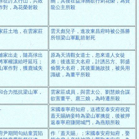
俅征討太行山，兵敗
關，其後在益津關欲行刺花榮，為寶
作對，為花榮射殺
龍公主所殺
家莊土地，在雲家莊
雲天彪兒子，進攻東昌府時被公孫勝
所領梁山軍亂箭射死
離家出走，隨高俅出
原為天清觀女道士，忽來道人女徒
將軍權讓給呼延珏；
弟；後逃至大名府，計誘呂方、郭盛
山軍作對，獲鹿城失
偷襲大名府，其後重施故技，被吳用
識破，為董平所殺
和合力抵抗梁山軍，
雲家莊成員，與雲太公、劉慧娘合謀
欲害董平、扈三娘，為時遷所殺
－
宋國泰寧府知府，送禮至泰安府祝賀
蓋天賜納妾時為梁山軍擒捉，後被押
返泰寧府賺開城門，為燕順所殺
府尹期間勾結童貰陷
作「蓋天賜」；宋國泰安府知府，娶