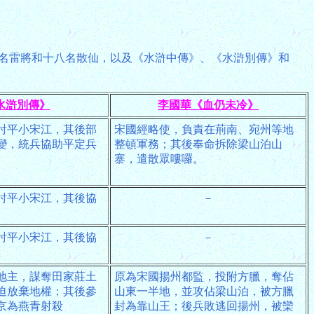
九名雷將和十八名散仙，以及《水滸中傳》、《水滸別傳》和
水滸別傳》
李國華《血仍未冷》
討平小宋江，其後部
宋國經略使，負責在荊南、宛州等地
變，統兵協助平定兵
整頓軍務；其後奉命拆除梁山泊山
寨，遣散眾嘍囉。
討平小宋江，其後協
－
討平小宋江，其後協
－
地主，謀奪田家莊土
原為宋國揚州都監，投附方臘，奪佔
迫放棄地權；其後參
山東一半地，並攻佔梁山泊，被方臘
京為燕青射殺
封為靠山王；後兵敗逃回揚州，被欒