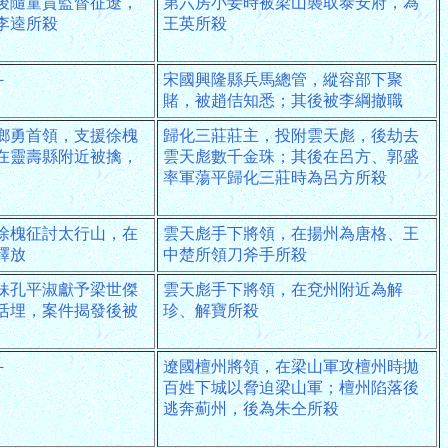
後隨童貫監督征遼，
第六房小妾時被梁山襲取泰安府，為
李逵所殺
王英所殺
－
宋國興隆縣兵馬總管，縱容部下聚
賭，被趙佶知悉；其後被李綱撤職
鄉勇首領，支援徐槐
歸化三莊莊主，投附雲天彪，後劫去
在靈壽縣附近被擒，
雲天彪數千金珠；其後在呂方、郭盛
率軍蕩平歸化三莊時為呂方所殺
徐槐征討太行山，在
雲天彪手下將領，在揚州為唐格、王
釋放
中楚所領刀斧手所殺
妹孔平淑獻予梁世傑
雲天彪手下將領，在兗州附近為解
活埋，案件揭發後被
珍、解寶所殺
－
遼國檀州將領，在梁山軍攻檀州時拋
百姓下城以脅迫梁山軍；檀州陷落後
逃奔薊州，後為朱仝所殺