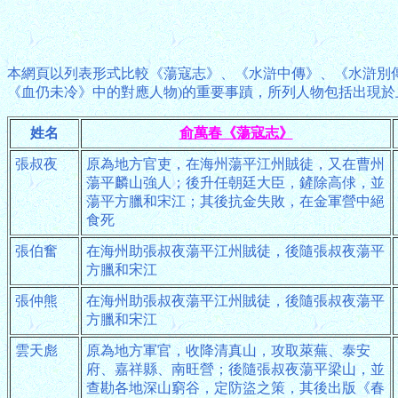
本網頁以列表形式比較《蕩寇志》、《水滸中傳》、《水滸別
《血仍未冷》中的對應人物)的重要事蹟，所列人物包括出現
姓名
俞萬春《蕩寇志》
張叔夜
原為地方官吏，在海州蕩平江州賊徒，又在曹州
蕩平麟山強人；後升任朝廷大臣，鏟除高俅，並
蕩平方臘和宋江；其後抗金失敗，在金軍營中絕
食死
張伯奮
在海州助張叔夜蕩平江州賊徒，後隨張叔夜蕩平
方臘和宋江
張仲熊
在海州助張叔夜蕩平江州賊徒，後隨張叔夜蕩平
方臘和宋江
雲天彪
原為地方軍官，收降清真山，攻取萊蕪、泰安
府、嘉祥縣、南旺營；後隨張叔夜蕩平梁山，並
查勘各地深山窮谷，定防盜之策，其後出版《春