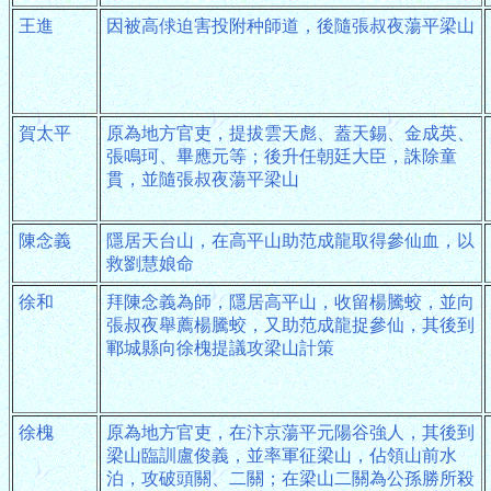
王進
因被高俅迫害投附种師道，後隨張叔夜蕩平梁山
賀太平
原為地方官吏，提拔雲天彪、蓋天錫、金成英、
張鳴珂、畢應元等；後升任朝廷大臣，誅除童
貫，並隨張叔夜蕩平梁山
陳念義
隱居天台山，在高平山助范成龍取得參仙血，以
救劉慧娘命
徐和
拜陳念義為師，隱居高平山，收留楊騰蛟，並向
張叔夜舉薦楊騰蛟，又助范成龍捉參仙，其後到
鄆城縣向徐槐提議攻梁山計策
徐槐
原為地方官吏，在汴京蕩平元陽谷強人，其後到
梁山臨訓盧俊義，並率軍征梁山，佔領山前水
泊，攻破頭關、二關；在梁山二關為公孫勝所殺