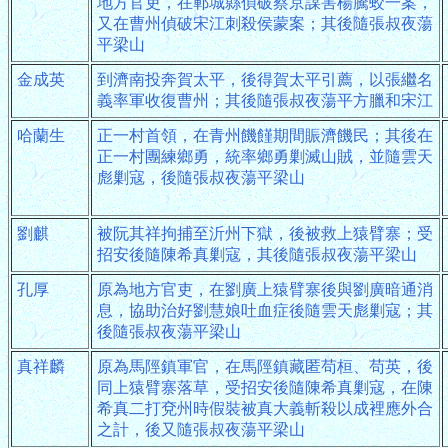
地方官吏，在鄆城縣偵破蔡京謀害楊騰蛟一案，
又在曹州偵破宋江刺殺侯蒙案；其後隨張叔夜蕩
平梁山
金成英
到濟南投奔賀太平，後得賀太平引薦，以張繼名
義率軍收復曹州；其後隨張叔夜蕩平方臘和宋江
哈蘭生
正一村首領，在青州饑饉期間賑濟饑民；其後在
正一村團練鄉勇，統率鄉勇剿滅山賊，並隨雲天
彪剿寇，後隨張叔夜蕩平梁山
劉麒
被阮其祥拘捕至沂州下獄，後被救上猿臂寨；受
招安後隨陳希真剿寇，其後隨張叔夜蕩平梁山
孔厚
原為地方官吏，在劉廣上猿臂寨後與劉廣暗通消
息，協助治好劉慧娘吐血症後隨雲天彪剿寇；其
後隨張叔夜蕩平梁山
真祥麟
原為馬陘鎮軍官，在馬陘鎮藏匿苟桓、苟英，後
同上猿臂寨落草，受招安後隨陳希真剿寇，在陳
希真二打兗州時假裝被真大義斬殺以成裡應外合
之計，後又隨張叔夜蕩平梁山