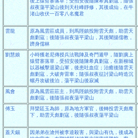
後上猿臂寨落草；受招安後隨陳希真剿寇，隨張
叔夜蕩平梁山後到天柱峰靜修，其後成仙，在牛
渚山收伏一百零八名魔君
雲龍
原為風雲莊成員，到馬陘鎮投附雲天彪，助雲天
彪剿寇；後隨張叔夜蕩平梁山，其後闡揚儒教，
躋身儒林
劉慧娘
小時獲老尼傳授兵法戰陣及奇門遁甲，隨劉廣上
猿臂寨落草，受招安後隨陳希真剿寇，在新柳城
以器械擊退梁山軍，後患吐血症；治癒後隨雲天
彪剿寇，大破奔雷車；隨張叔夜征討梁山時造沉
螺丹攻破後泊，蕩平梁山後寂滅
風會
原為風雲莊莊主，到馬陘鎮投附雲天彪，助雲天
彪剿寇，後隨張叔夜蕩平梁山
傅玉
拜欒廷玉為師，原為地方軍官，後轉投雲天彪麾
下，助雲天彪剿寇，後隨張叔夜蕩平梁山
蓋天錫
因弟弟在滄州被李逵殺害，與梁山有仇，後成為