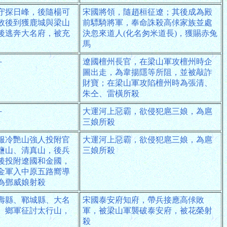
守探日峰，後隨楊可
宋國將領，隨趙桓征遼；其後成為殿
敗後到獲鹿城與梁山
前驃騎將軍，奉命誅殺高俅家族並處
後逃奔大名府，被充
決忽來道人(化名匆米道長)，獲賜赤兔
馬
－
遼國檀州長官，在梁山軍攻檀州時企
圖出走，為韋揚隱等所阻，並被敲詐
財寶；在梁山軍攻陷檀州時為張清、
朱仝、雷橫所殺
－
大運河上惡霸，欲侵犯扈三娘，為扈
三娘所殺
服冷艷山強人投附官
大運河上惡霸，欲侵犯扈三娘，為扈
鹽山、清真山，後兵
三娘所殺
後投附遼國和金國，
金軍入中原五路嚮導
為鄧威娘射殺
壽縣、鄆城縣、大名
宋國泰安府知府，帶兵接應高俅敗
、鄉軍征討太行山，
軍，被梁山軍襲破泰安府，被花榮射
殺