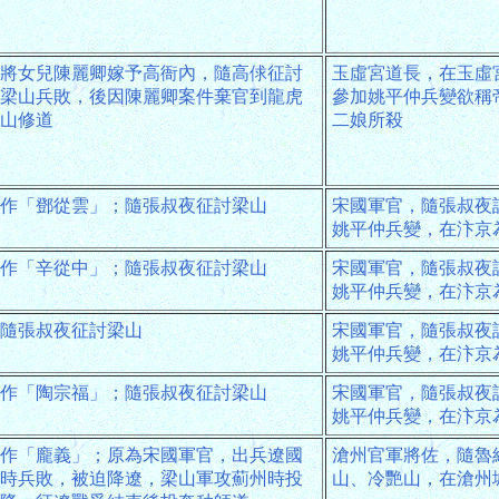
將女兒陳麗卿嫁予高衙內，隨高俅征討
玉虛宮道長，在玉虛
梁山兵敗，後因陳麗卿案件棄官到龍虎
參加姚平仲兵變欲稱
山修道
二娘所殺
作「鄧從雲」；隨張叔夜征討梁山
宋國軍官，隨張叔夜
姚平仲兵變，在汴京
作「辛從中」；隨張叔夜征討梁山
宋國軍官，隨張叔夜
姚平仲兵變，在汴京
隨張叔夜征討梁山
宋國軍官，隨張叔夜
姚平仲兵變，在汴京
作「陶宗福」；隨張叔夜征討梁山
宋國軍官，隨張叔夜
姚平仲兵變，在汴京
作「龐義」；原為宋國軍官，出兵遼國
滄州官軍將佐，隨魯
時兵敗，被迫降遼，梁山軍攻薊州時投
山、冷艷山，在滄州