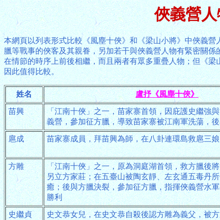
俠義營人
本網頁以列表形式比較《風塵十俠》和《梁山小將》中俠義營
臘等戰事的俠客及其親眷，另加若干與俠義營人物有緊密關係
在情節的時序上前後相繼，而且兩者有眾多重疊人物；但《梁
因此值得比較。
姓名
盧抒《風塵十俠》
苗興
「江南十俠」之一，苗家寨首領，因庇護史繼強與
義營，參加征方臘，導致苗家寨被江南軍洗蕩，後
扈成
苗家寨成員，拜苗興為師，在八卦連環島救扈三娘
方雕
「江南十俠」之一，原為洞庭湖首領，救方臘後將
另立方家莊；在五臺山被陶玄靜、左玄通五毒丹所
癒；後與方臘決裂，參加征方臘，指揮俠義營水軍
勝利
史繼貞
史文恭女兒，在史文恭自殺後認方雕為義父，被方