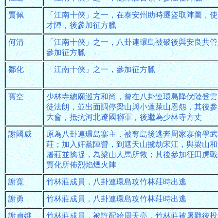
賈佩
「江南十俠」之一，在泰安州助時遷盜取陣圖，使
才陣，後參加征方臘
何清
「江南十俠」之一，八卦連環島被破後與安良共管
參加征方臘
鄒化
「江南十俠」之一，參加征方臘
寶空
少林寺總廟巡方和尚，曾在八卦連環島降伏陸登雲
徒法朗，並出面調停梁山與小蓬萊山恩怨，其後參
大會，抵抗河北遼國聯軍，後繼為少林寺方丈
謝國威
原為八卦連環島寨主，被奪島後逃奔周家寨偷學武
莊；加入奸黨陣營，到遮天山擄劫宋江，與梁山和
屠莊並擒捉，為梁山人馬所救；其後參加征田虎戰
賈化所佈烈焰煙火陣
謝寬
竹林莊成員，八卦連環島攻竹林莊時出逃
謝勇
竹林莊成員，八卦連環島攻竹林莊時出逃
謝貞娥
竹林莊成員，被許配給周天亮，竹林莊被屠戮後投