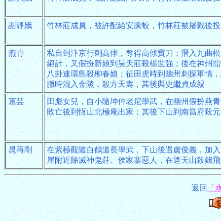
謝靜娥
竹林莊成員，被許配給安騰蛟，竹林莊被屠戮後投
燕青
私自到汴京行刺高俅，奪得高俅寶刀；潛入九曲松
絕計，又假扮新娘到昊天莊殺楊世強；後在神州擂
八卦連環島殺柳春娘；征田虎時到幽州刺探軍情，
臘時混入金陵，殺方天壽，其後與史繼貞成親
蕙芸
田彪女兒，自小隨坤仲老尼學武，在幽州假扮燕青
敗亡後到恆山北極庵出家；其後下山到南昌府殺元
晁再剛
在紫極觀隨白鶴道長學武，下山後遇盧俊義，加入
崖附近除滅神鬼莊、侯家寨惡人，在遮天山殺錢飛
返回
「