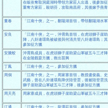
在皈依奪取洞庭湖時帶領方家莊人出逃，後參加征
重奪方家莊，殺胡芬，攻取南昌府，其後嫁予燕青
董春
「江南十俠」之一，鄱陽湖首領，帶領鄱陽湖水軍
安良
「江南十俠」之一，沖霄島首領，在虎頭獅子崖助
陣，八卦連環島被破後與何清共管八卦連環島；其
參加征方臘
安騰蛟
沖霄島成員，在虎頭獅子崖助梁山軍破五斗三才陣
在金陵戲耍方臘，救出苗興
丁鳳
「江南十俠」之一，參加征方臘
周侗
「江南十俠」之一，周家寨首領，教授盧俊義、史
武藝，曾在八卦連環島降伏陸登雲，後被陸登雲洗
獅子崖助梁山軍破五斗三才陣，後參加征方臘
周天亮
周家寨成員，在虎頭獅子崖助梁山軍破五斗三才陣
江通
「江南十俠」之一，龍潭莊首領，參加征方臘