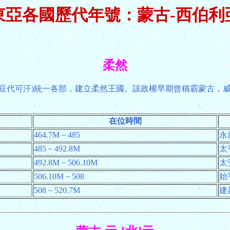
東亞各國歷代年號：蒙古-西伯利
柔然
(豆代可汗)統一各部，建立柔然王國。該政權早期曾稱霸蒙古，
在位時間
464.7M－485
永康
485－492.8M
太平
492.8M－506.10M
太安
506.10M－508
始平
508－520.7M
建昌