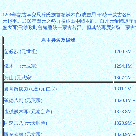
1206年蒙古孛兒只斤氏族首領鐵木真(成吉思汗)統一蒙古各部
元起事。1368年閏元之勢力被逐出中國本部。自此元帝國退守蒙古
盛大可汗)掌政時曾短暫統一蒙古各部。但其後再度分裂，蒙古逐
君主姓名及綽號
忽必烈 (元世祖)
1260.3M－
鐵木耳 (元成宗)
1294.1M－
海山 (元武宗)
1307.5M－
愛育黎拔力八達 (元仁宗)
1311.1M－
碩德八剌 (元英宗)
1320.1M－
也孫鐵木耳 (元泰定帝)
1323.8M－
阿速吉八 (元天順帝)
1328.9M－
圖帖睦爾 (元文宗)
1328.9M