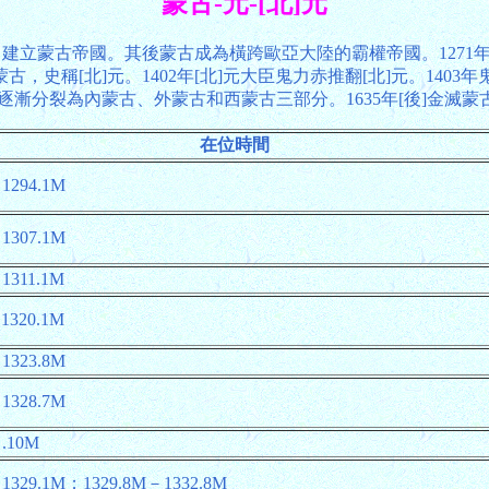
蒙古-元-[北]元
，建立蒙古帝國。其後蒙古成為橫跨歐亞大陸的霸權帝國。1271年
，史稱[北]元。1402年[北]元大臣鬼力赤推翻[北]元。14
漸分裂為內蒙古、外蒙古和西蒙古三部分。1635年[後]金滅
在位時間
1294.1M
1307.1M
1311.1M
1320.1M
1323.8M
1328.7M
.10M
－1329.1M；1329.8M－1332.8M