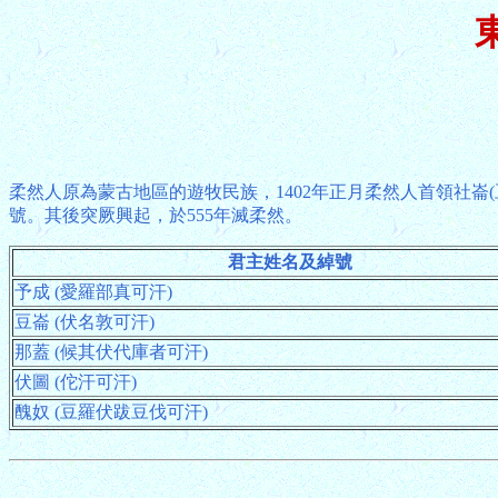
柔然人原為蒙古地區的遊牧民族，1402年正月柔然人首領社崙
號。其後突厥興起，於555年滅柔然。
君主姓名及綽號
予成 (愛羅部真可汗)
豆崙 (伏名敦可汗)
那蓋 (候其伏代庫者可汗)
伏圖 (佗汗可汗)
醜奴 (豆羅伏跋豆伐可汗)