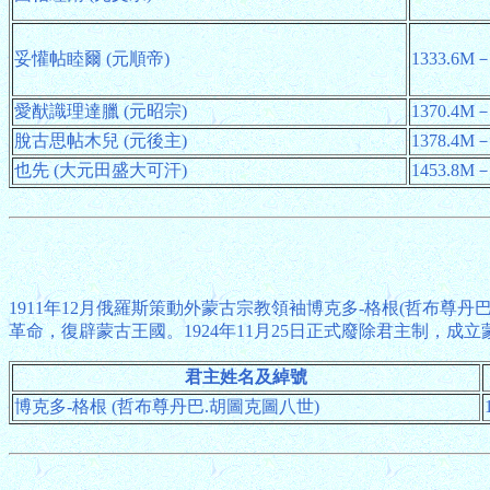
妥懽帖睦爾 (元順帝)
1333.6M－
愛猷識理達臘 (元昭宗)
1370.4M－
脫古思帖木兒 (元後主)
1378.4M－
也先 (大元田盛大可汗)
1453.8M－
1911年12月俄羅斯策動外蒙古宗教領袖博克多-格根(哲布尊丹
革命，復辟蒙古王國。1924年11月25日正式廢除君主制，成
君主姓名及綽號
博克多-格根 (哲布尊丹巴.胡圖克圖八世)