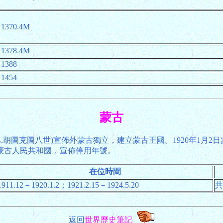
1370.4M
1378.4M
1388
1454
蒙古
巴.胡圖克圖八世)宣佈外蒙古獨立，建立蒙古王國。1920年1月2
立蒙古人民共和國，宣佈停用年號。
在位時間
1911.12－1920.1.2；1921.2.15－1924.5.20
共
返回
世界歷史筆記