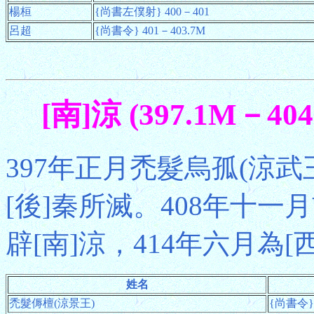
楊桓
{尚書左僕射} 400－401
呂超
{尚書令} 401－403.7M
[南]涼 (397.1M－40
397年正月禿髮烏孤(涼武
[後]秦所滅。408年十一
辟[南]涼，414年六月為[
姓名
禿髮傉檀(涼景王)
{尚書令} 