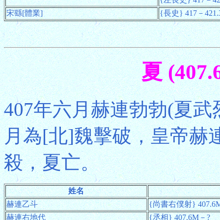
宋繇[體業]
{長史} 417－421
夏 (407
407年六月赫連勃勃(夏武
月為[北]魏擊破，皇帝赫
殺，夏亡。
姓名
赫連乙斗
{尚書右僕射} 407.6
赫連右地代
{丞相} 407.6M－?