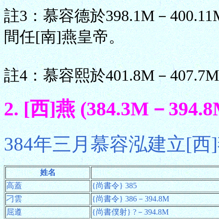
註3：慕容德於398.1M－400.11
間任[南]燕皇帝。
註4：慕容熙於401.8M－407.
2. [西]燕 (384.3M－394.8
384年三月慕容泓建立[西
姓名
高蓋
{尚書令} 385
刁雲
{尚書令} 386－394.8M
屈遵
{尚書僕射} ?－394.8M