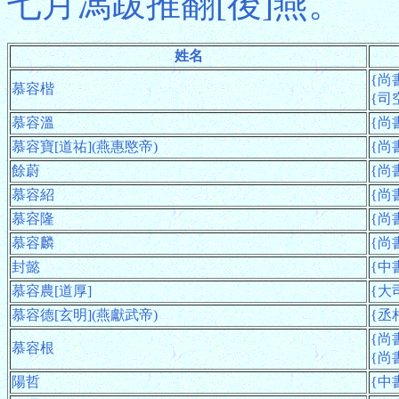
七月馮跋推翻[後]燕。
姓名
{尚
慕容楷
{司空
慕容溫
{尚
慕容寶[道祐](燕惠愍帝)
{尚書
餘蔚
{尚書
慕容紹
{尚
慕容隆
{尚書
慕容麟
{尚書
封懿
{中書
慕容農[道厚]
{大
慕容德[玄明](燕獻武帝)
{丞相
{尚書
慕容根
{尚書
陽哲
{中書