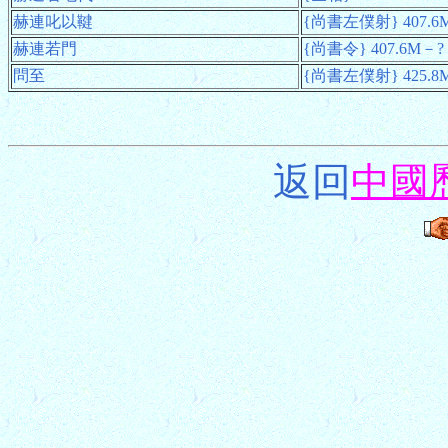
赫連叱以鞬
{尚書左僕射} 407.6
赫連若門
{尚書令} 407.6M－?
問至
{尚書左僕射} 425.8
返回
中國