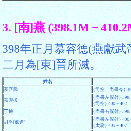
3. [南]燕 (398.1M－410.2
398年正月慕容德(燕獻武
二月為[東]晉所滅。
姓名
慕容麟
{司空；尚書令} 398
{尚書左僕射} 398.
慕輿拔
{司空} 400－402
丁通
{尚書右僕射} 398.
{尚書左僕射} 400
封孚[處道]
{太尉} 405－407