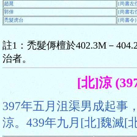
趙晁
{尚書左僕射
郭倖
{尚書右僕射
禿髮虎台
{尚書令} 
註1：禿髮傉檀於402.3M－404.2
治者。
[北]涼 (39
397年五月沮渠男成起事
涼。439年九月[北]魏滅[