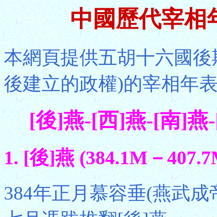
中國歷代宰相年
本網頁提供五胡十六國後期
後建立的政權)的宰相年
[後]燕-[西]燕-[南]燕-
1. [後]燕 (384.1M－407.7
384年正月慕容垂(燕武成