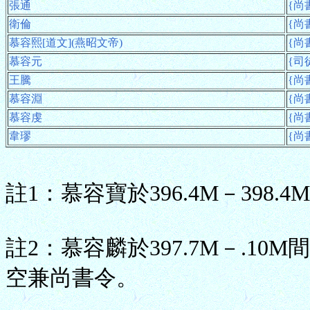
張通
{尚書
衛倫
{尚
慕容熙[道文](燕昭文帝)
{尚書
慕容元
{司
王騰
{尚
慕容淵
{尚書
慕容虔
{尚書
韋璆
{尚
註1：慕容寶於396.4M－398.
註2：慕容麟於397.7M－.10M
空兼尚書令。