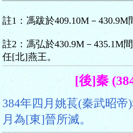
註1：馮跋於409.10M－430.9
註2：馮弘於430.9M－435.1M
任[北]燕王。
[後]秦 (38
384年四月姚萇(秦武昭帝
月為[東]晉所滅。