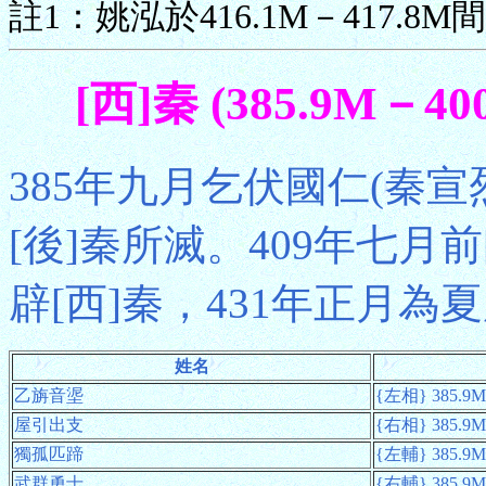
註1：姚泓於416.1M－417.8
[西]秦 (385.9M－40
385年九月乞伏國仁(秦宣
[後]秦所滅。409年七月
辟[西]秦，431年正月為
姓名
乙旃音埿
{左相} 385.9
屋引出支
{右相} 385.9
獨孤匹蹄
{左輔} 385.9
武群勇士
{右輔} 385.9