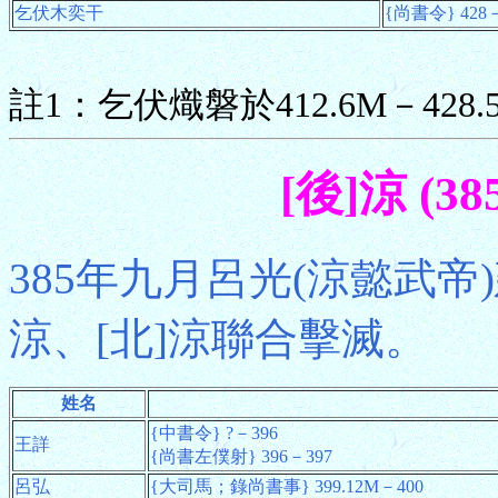
乞伏木奕干
{尚書令} 428
註1：乞伏熾磐於412.6M－428
[後]涼 (38
385年九月呂光(涼懿武帝)
涼、[北]涼聯合擊滅。
姓名
{中書令} ?－396
王詳
{尚書左僕射} 396－397
呂弘
{大司馬；錄尚書事} 399.12M－400