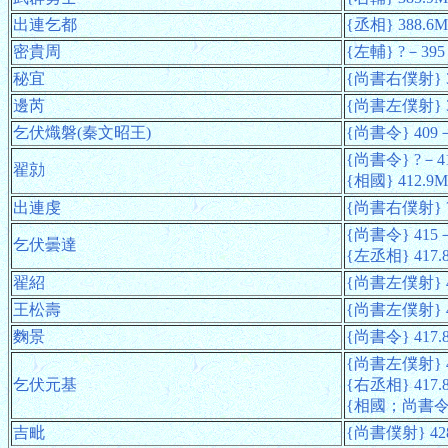
出連乞都
{丞相} 388.6
密貴周
{左輔} ?－395
秘宜
{尚書右僕射} 3
邊芮
{尚書左僕射} 3
乞伏熾磐(秦文昭王)
{尚書令} 409－
{尚書令} ?－41
翟勍
{相國} 412.9
出連虔
{尚書右僕射} ?
{尚書令} 415－
乞伏曇達
{左丞相} 417.
翟紹
{尚書左僕射} 4
王松壽
{尚書左僕射} 4
麴景
{尚書令} 417.
{尚書左僕射} 4
乞伏元基
{右丞相} 417.
{相國；尚書令}
吉毗
{尚書僕射} 42