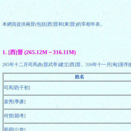
本網頁提供兩晉(包括[西]晉和[東]晉)的宰相年表。
1. [西]晉 (265.12M－316.11M)
265年十二月司馬炎(晉武帝)建立[西]晉。316年十一月[匈]漢
姓名
司馬望[子初]
裴秀[季彥]
何曾[穎考]
荀勗[公曾]