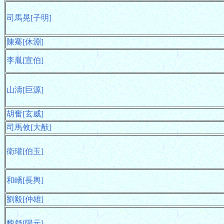
司馬晃[子明]
陳騫[休淵]
李胤[宣伯]
山濤[巨源]
胡奮[玄威]
司馬攸[大猷]
衛瓘[伯玉]
和嶠[長輿]
劉毅[仲雄]
魏舒[陽元]