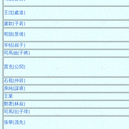
王沈[處道]
盧欽[子若]
荀顗[景倩]
羊牯[叔子]
司馬伷[子將]
賈充[公閭]
石苞[仲容]
庾純[謀甫]
王業
鄭袤[林叔]
司馬珪[子璋]
張華[茂先]