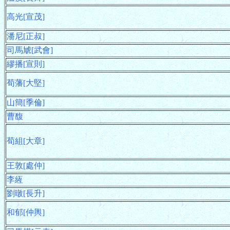
高光[宣茂]
潘尼[正叔]
司馬虓[武會]
繆播[宣則]
荀藩[大堅]
山簡[季倫]
曹馥
荀組[大章]
王敦[處仲]
李絚
劉暾[長升]
和郁[仲輿]