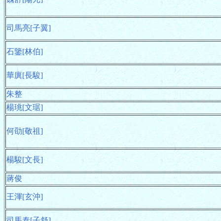
司馬亮[子翼]
石鑒[林伯]
華廙[長駿]
朱整
楊珧[文琚]
何劭[敬祖]
楊駿[文長]
蔣俊
王渾[玄沖]
司馬泰[子舒]