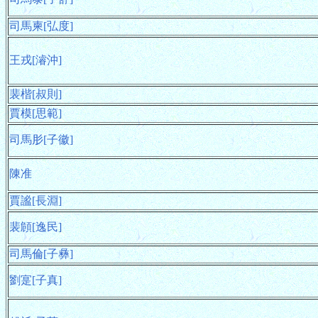
司馬柬[弘度]
王戎[濬沖]
裴楷[叔則]
賈模[思範]
司馬肜[子徽]
陳准
賈謐[長淵]
裴頠[逸民]
司馬倫[子彝]
劉寔[子真]