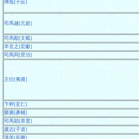
傅祗[子莊]
司馬越[元超]
司馬顒[文載]
羊玄之[宏獻]
司馬冏[景治]
王衍[夷甫]
卞粹[玄仁]
樂廣[彥輔]
司馬穎[章度]
盧志[子道]
溫羨[長卿]