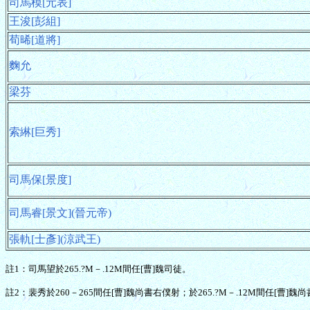
司馬模[元表]
王浚[彭組]
荀晞[道將]
麴允
梁芬
索綝[巨秀]
司馬保[景度]
司馬睿[景文](晉元帝)
張軌[士彥](涼武王)
註1：司馬望於265.?M－.12M間任[曹]魏司徒。
註2：裴秀於260－265間任[曹]魏尚書右僕射；於265.?M－.12M間任[曹]魏