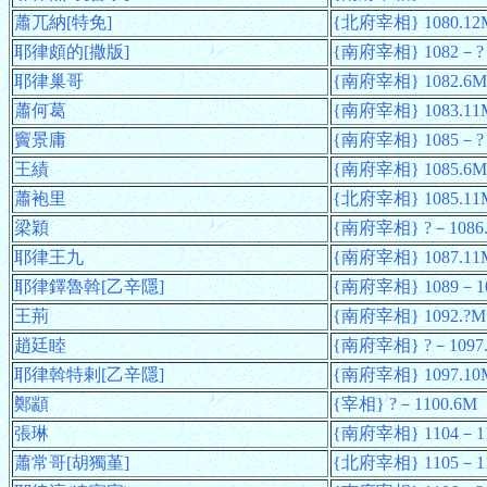
蕭兀納[特免]
{北府宰相} 1080.12
耶律頗的[撒版]
{南府宰相} 1082－?
耶律巢哥
{南府宰相} 1082.6
蕭何葛
{南府宰相} 1083.11
竇景庸
{南府宰相} 1085－?
王績
{南府宰相} 1085.6M
蕭袍里
{北府宰相} 1085.1
梁穎
{南府宰相} ?－1086
耶律王九
{南府宰相} 1087.11
耶律鐸魯斡[乙辛隱]
{南府宰相} 1089－1
王荊
{南府宰相} 1092.?M
趙廷睦
{南府宰相} ?－1097
耶律斡特剌[乙辛隱]
{南府宰相} 1097.1
鄭顓
{宰相} ?－1100.6M
張琳
{南府宰相} 1104－1
蕭常哥[胡獨堇]
{北府宰相} 1105－1