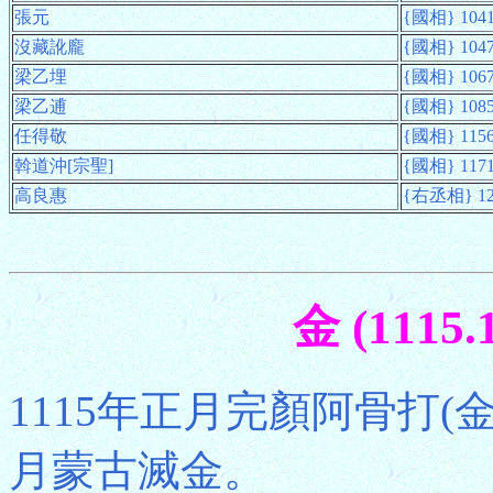
張元
{國相} 104
沒藏訛龐
{國相} 104
梁乙埋
{國相} 106
梁乙逋
{國相} 108
任得敬
{國相} 115
斡道沖[宗聖]
{國相} 117
高良惠
{右丞相} 12
金 (1115
1115年正月完顏阿骨打(
月蒙古滅金。