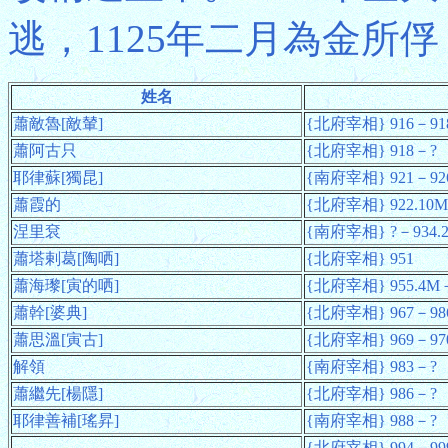
逃，1125年二月為金所
姓名
蕭敵魯[敵輦]
{北府宰相} 916－918
蕭阿古只
{北府宰相} 918－?
耶律蘇[獨昆]
{南府宰相} 921－92
蕭霞的
{北府宰相} 922.10
涅里袞
{南府宰相} ?－934.
蕭塔剌葛[陶哂]
{北府宰相} 951
蕭海瓈[寅的哂]
{北府宰相} 955.4M－
蕭幹[婆典]
{北府宰相} 967－98
蕭思溫[寅古]
{北府宰相} 969－97
解領
{南府宰相} 983－?
蕭繼先[楊隱]
{北府宰相} 986－?
耶律善補[瑤昇]
{南府宰相} 988－?
{北府宰相} 994－99