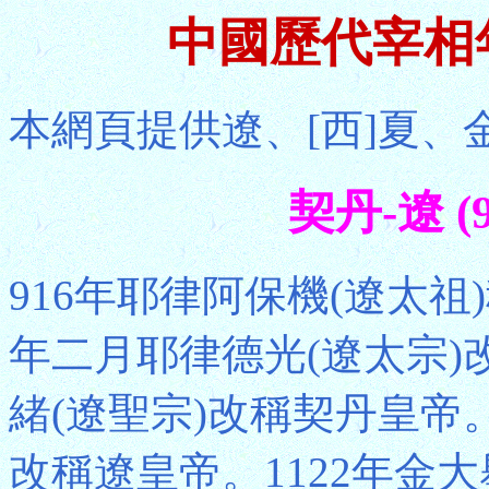
中國歷代宰相年
本網頁提供遼、[西]夏、
契丹-遼 (9
916年耶律阿保機(遼太祖
年二月耶律德光(遼太宗)
緒(遼聖宗)改稱契丹皇帝。
改稱遼皇帝。1122年金