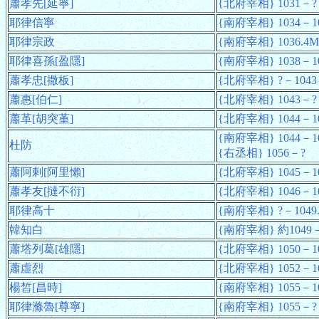
蕭孝先[延寧]
{北府宰相} 1031－?
耶律信寧
{南府宰相} 1034－10
耶律宗政
{南府宰相} 1036.4
耶律喜孫[盈隱]
{南府宰相} 1038－1
蕭孝忠[撒板]
{北府宰相} ?－1043
蕭惠[伯仁]
{北府宰相} 1043－?
蕭革[胡突堇]
{北府宰相} 1044－10
{南府宰相} 1044－10
杜防
{右丞相} 1056－?
蕭阿剌[阿里懶]
{北府宰相} 1045－10
蕭孝友[撻不衍]
{北府宰相} 1046－1
耶律高十
{南府宰相} ?－1049
韓知白
{南府宰相} 約1049－
蕭塔列葛[雄隱]
{北府宰相} 1050－1
蕭虛烈
{北府宰相} 1052－1
楊皙[昌時]
{南府宰相} 1055－1
耶律滌魯[尊寧]
{南府宰相} 1055－?