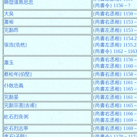
耨盌溫敦思忠
{尚書令} 1156－?
大㚖
{尚書右丞相} 1150－
蕭裕
{尚書右丞相} 1153－
完顏昂
{尚書左丞相} 1153－
{尚書右丞相} 1154.2
張浩[浩然]
{尚書左丞相} 1155.
{尚書令} 1162－116
{尚書右丞相} 1156－
蕭玉
{尚書左丞相} 1160－
蔡松年[伯堅]
{尚書右丞相} 1158－
{尚書右丞相} 1161－
仆散忠義
{尚書左丞相} 1165－
完顏晏
{尚書左丞相} 1161－
完顏宗憲[吉甫]
{尚書右丞相} 1165－
{尚書右丞相} 1166－
紇石烈良弼
{尚書左丞相} 1169－
紇石烈志寧
{尚書右丞相} 1169－
李石[子堅]
{尚書令} 1170－117