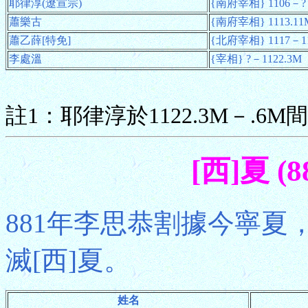
耶律淳(遼宣宗)
{南府宰相} 1106－? 
蕭樂古
{南府宰相} 1113.1
蕭乙薛[特免]
{北府宰相} 1117－1
李處溫
{宰相} ?－1122.3M
註1：耶律淳於1122.3M－.6M
[西]夏 (8
881年李思恭割據今寧夏，
滅[西]夏。
姓名