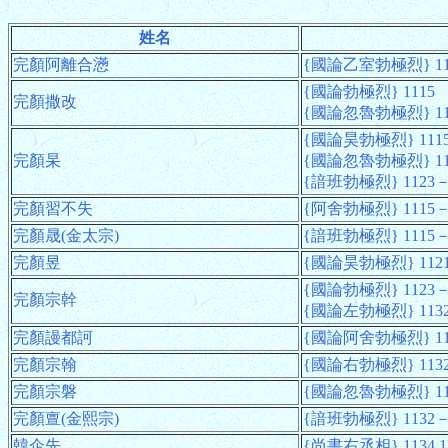
姓名
完顏阿離合懣
{國論乙室勃極烈} 11
{國論勃極烈} 1115
完顏撒改
{國論忽魯勃極烈} 11
{國論昊勃極烈} 1115
完顏杲
{國論忽魯勃極烈} 11
{諳班勃極烈} 1123－
完顏習不失
{阿舍勃極烈} 1115－
完顏晟(金太宗)
{諳班勃極烈} 1115－1
完顏昱
{國論昊勃極烈} 112
{國論勃極烈} 1123－
完顏宗幹
{國論左勃極烈} 113
完顏謾都訶
{國論阿舍勃極烈} 11
完顏宗翰
{國論右勃極烈} 1132
完顏宗磐
{國論忽魯勃極烈} 11
完顏亶(金熙宗)
{諳班勃極烈} 1132－1
韓企先
{尚書右丞相} 1134.1