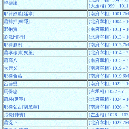
韓德讓
{大丞相} 999－1011
耶律奴瓜[延寧]
{南府宰相} 1001.7M
蕭排押[韓隱]
{北府宰相} 1004－1
邢抱質
{南府宰相} 1011－1
劉晟[慎行]
{北府宰相} 1013－1
耶律滌洌
{南府宰相} 1013.7
蕭孝穆[胡獨堇]
{北府宰相} 1014－?
蕭高八
{南府宰相} 1015－?
大康乂
{南府宰相} 1019－?
耶律合葛
{南府宰相} 1019.6M
呂德懋
{南府宰相} 1022－10
馬保忠
{右丞相} 1022－?
蕭朴[延寧]
{北府宰相} 1024－10
耶律弘古[胡篤堇]
{南府宰相} 1026－?
張儉[仲寶]
{左丞相} 1026－103
蕭浞卜
{北府宰相} 1027.7M